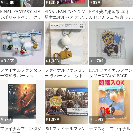
1,500
1,380
999
¥
¥
¥
FINAL FANTASY XIV
FINAL FANTASY XIV
FF14 光の納涼祭 エオ
レポリットペン、クル
新生エオルゼア オフィ
ルゼアカフェ 特典 ラミ
ルさん
シャルコンプリートガ
ネート カード
イド
3,555
1,333
1,700
¥
¥
¥
ファイナルファンタジ
ファイナルファンタジ
FF14 ファイナルファン
ーXIV ラバーマスコッ
ー ラバーマスコットキ
タジーXIV×ALFACEコ
トキーホルダー 全3種
ーホルダー ジャイアン
ラボ アルファ アクスタ
セット
トビーバー b
570
1,999
1,599
¥
¥
¥
ファイナルファンタジ
PS4 ファイナルファン
ナマズオ ファイナル