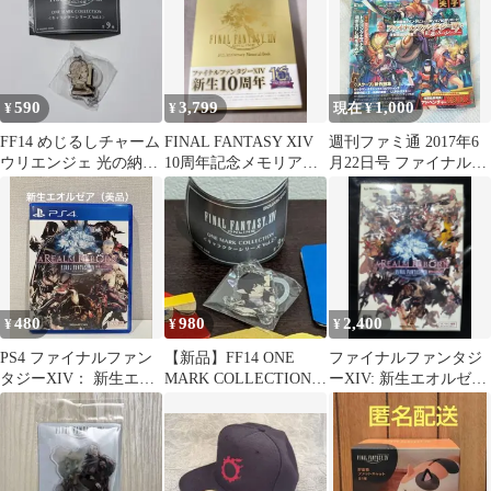
590
3,799
1,000
¥
¥
現在 ¥
FF14 めじるしチャーム
FINAL FANTASY XIV
週刊ファミ通 2017年6
ウリエンジェ 光の納涼
10周年記念メモリアル
月22日号 ファイナルフ
祭
ブック【初版・帯付
ァンタジーXIV
き】
480
980
2,400
¥
¥
¥
PS4 ファイナルファン
【新品】FF14 ONE
ファイナルファンタジ
タジーXIV： 新生エオ
MARK COLLECTION
ーXIV: 新生エオルゼ
ルゼア
アイメリク
ア 未使用品