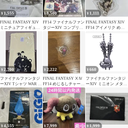
1,555
8,500
1,111
¥
¥
¥
FINAL FANTASY XIV
FF14 ファイナルファン
FINAL FANTASY XIV
ミニチュアフィギュア
タジーXIV コンプリー
FF14 アイメリク めじ
コレクション Vol.2
トパック【Windows
るしチャーム
版】
2,700
2,222
660
¥
¥
¥
ファイナルファンタジ
FINAL FANTASY ⅩⅣ
ファイナルファンタジ
ーXIV Tシャツ WAR 戦
FF14 めじるしチャーム
ーXIV ミニオン メタル
士 Lサイズ 未開封
武器 占星術師
チャーム スプリガン
4,555
7,999
1,999
¥
¥
¥