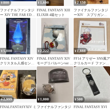
800
1,600
2,150
¥
¥
¥
ファイナルファンタジ
FINAL FANTASY XIII
ファイナルファンタジ
ー XIV THE FAR EDGE
ELIXIR 4箱セット
ーXIV スプリガンの
OF FATE BD
ゆらゆら小物入れ
5,800
2,222
1,888
¥
¥
¥
FINAL FANTASY XIV
FINAL FANTASY XIV
FF14 アリゼー SNS風ア
クリスタル人感センサ
モーグリバルーンver ナ
クリルカード ファンフ
ーライト FF14
マズオ
ェス
2,999
1,000
500
¥
¥
¥
FINALFANTASYXIV ミ
ファイナルファンタジ
FINAL FANTASY XVI