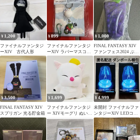
セット d
セット d
未使用
1,200
899
1,000
¥
¥
¥
ファイナルファンタジ
ファイナルファンタジ
FINAL FANTASY XIV
ーXIV 古代人形
ーXIV ラバーマスコッ
ファンフェス2024 ぶど
トキーホルダー サボテ
う
ンダー
3,500
1,699
4,999
¥
¥
¥
FINAL FANTASY XIV
ファイナルファンタジ
未開封 ファイナルファ
スプリガン 光る貯金箱
ー XIVモーグリ ぬいぐ
ンタジーXIV LEDコー
るみ タイトー
スター＆グラスセット