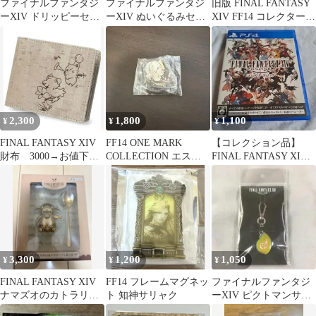
ファイナルファンタジ
ファイナルファンタジ
旧版 FINAL FANTASY
ーXIV ドリッピーセッ
ーXIV ぬいぐるみセッ
XIV FF14 コレクターズ
ト
ト
エディション
2,300
1,800
1,100
¥
¥
¥
FINAL FANTASY XIV
FF14 ONE MARK
【コレクション品】
財布 3000→お値下げ
COLLECTION エステ
FINAL FANTASY XIV
中
ィニアン
コンプリートパック
PS4
3,300
1,200
1,050
¥
¥
¥
FINAL FANTASY XIV
FF14 フレームマグネッ
ファイナルファンタジ
ナマズオのカトラリー
ト 知神サリャク
ーXIV ピクトマンサー
フィギュア
ジョブアクリルキーホ