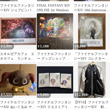
ファイナルファンタジ
FINAL FANTASY XIV
ファイナルファンタジ
ーXIV ジョブピンバッ
ONLINE for Windows
ーXIV 10th Anniversary
チ 学者 FF14 新品 未開
Memoria…
封品 正規品 【スクウェ
ア・エニックス】
3,999
1,180
8,000
¥
¥
¥
エオルゼアカフェ エ
ファイナルファンタジ
『ファイナルファンタ
オカフェ ランチョン
ー グッズショップ
ジーXIV コレクターズ
◆FF11 エコーズオブヴ
FF14 ポストカード 購
エディション』（旧
ァナディール
入特典
FF14根性版）
7,555
9,800
12,000
¥
¥
¥
ファイナルファンタジ
ファイナルファンタジ
【FF14】ファイナルフ
ーXⅣ ぬいぐるみ ヤー
ーXIV クエストアイコ
ァンタジーXIV 刺繍