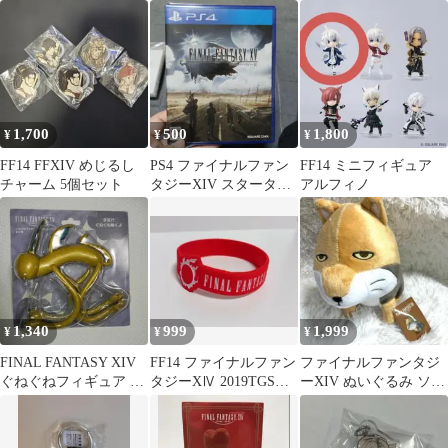
ン
ン ミニランプ 全3種
ジャンパー
セット
1,700
500
1,800
¥
¥
¥
FF14 FFXIV めじるし
PS4 ファイナルファン
FF14 ミニフィギュア
チャーム 5個セット
タジーXIV スターター
アルフィノ
パック
1,340
999
1,999
¥
¥
¥
FINAL FANTASY XIV
FF14 ファイナルファン
ファイナルファンタジ
ぐねぐねフィギュア ス
タジーXⅣ 2019TGSラ
ーXIV ぬいぐるみ ソー
ーパーいただきキャッ
バーバンド
チョー
ト