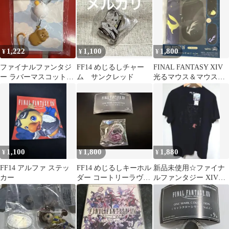
1,222
1,100
1,800
¥
¥
¥
ファイナルファンタジ
FF14 めじるしチャー
FINAL FANTASY XIV
ー ラバーマスコットキ
ム サンクレッド
光るマウス＆マウスパ
ーホルダー ジャイアン
ッド カーバンクル
トビーバー ②
1,100
1,800
1,880
¥
¥
¥
FF14 アルファ ステッ
FF14 めじるしキーホル
新品未使用☆ファイナ
カー
ダー コートリーラヴァ
ルファンタジー XIV半
ー ソード シールド ナ
袖Tシャツ Ｌサイズ
イト