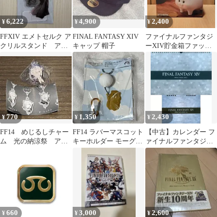
6,222
4,900
2,400
¥
¥
¥
FFXIV エメトセルク ア
FINAL FANTASY XIV
ファイナルファンタジ
クリルスタンド アク
キャップ 帽子
ーXIV貯金箱ファット
スタ FF14
キャット全１種
770
1,350
2,430
¥
¥
¥
FF14 めじるしチャー
FF14 ラバーマスコット
【中古】カレンダー フ
ム 光の納涼祭 アル
キーホルダー モーグリ
ァイナルファンタジー
フィノ
バルーン ジャイアント
XIV 2017年度オフィシ
ビーバー
ャルカレンダー
660
3,000
2,600
¥
¥
¥