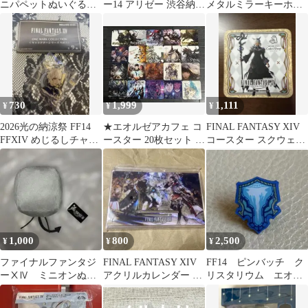
ニパペットぬいぐるみ
ー14 アリゼー 渋谷納涼
メタルミラーキーホル
ファットキャット
祭 完全未開封カプセ
ダー ダルメキア共和国
ル
730
1,999
1,111
¥
¥
¥
2026光の納涼祭 FF14
★エオルゼアカフェ コ
FINAL FANTASY XIV
FFXIV めじるしチャー
ースター 20枚セット エ
コースター スクウェ
ム ヤシュトラ
オカフェ FF14
ア・エニックス カフェ
FFXIV★
1,000
800
2,500
¥
¥
¥
ファイナルファンタジ
FINAL FANTASY XIV
FF14 ピンバッチ ク
ーⅩⅣ ミニオンぬい
アクリルカレンダー ア
リスタリウム エオカ
ぐるみマスコット
ートコレクション
フェ