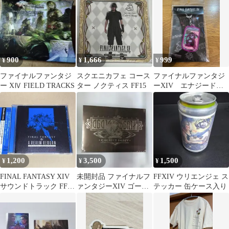
ルダー
900
1,666
999
¥
¥
¥
ファイナルファンタジ
スクエニカフェ コース
ファイナルファンタジ
ー XⅣ FIELD TRACKS
ター ノクティス FF15
ーXIV エナジードリ
ンク型ラメ入りキーホ
ルダー サキュバス
1,200
3,500
1,500
¥
¥
¥
FINAL FANTASY XIV
未開封品 ファイナルフ
FFXIV ウリエンジェ ス
サウンドトラック FF14
ァンタジーXIV ゴール
テッカー 缶ケース入り
サントラ
ドソーサー ボードゲー
ム