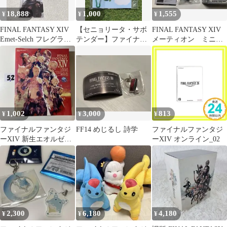
18,888
1,000
1,555
¥
¥
¥
FINAL FANTASY XIV
【セニョリータ・サボ
FINAL FANTASY XIV
Emet-Selch フレグラン
テンダー】ファイナル
メーティオン ミニチ
ス
ファンタジーXIV ver.
ュアフィギュアVol.2
1,002
3,000
813
¥
¥
¥
ファイナルファンタジ
FF14 めじるし 詩学
ファイナルファンタジ
ーXIV 新生エオルゼア
ーXIV オンライン_02
オフィシャルコンプリ
ートガイド
2,300
6,180
4,180
¥
¥
¥