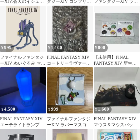
ーXIV:蒼天のイシュガ
タジーXIV コンプリー
ファンタジーXIV ラバ
ルドオフィシャルコン
トパック 14
ーマスコットキーホル
プリートガイド／スク
ダー
ウェア・エニックス
999
1,100
800
¥
¥
¥
ファイナルファンタジ
FINAL FANTASY XIV
【未使用】FINAL
ーXIV ぬいぐるみ マス
コートリーラヴァー
FANTASY XIV 新生エ
コット
学者
オルゼア 缶バッジ 2セ
ット
4,500
999
1,600
¥
¥
¥
FINAL FANTASY XIV
ファイナルファンタジ
FINAL FANTASY XIV
エーテライトランプ
ーXIV ラバーマスコッ
マウス＆マウスパッド
ト キーホルダー サボテ
セット
ンダー