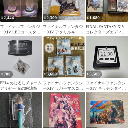
2,444
2,300
1,680
¥
¥
¥
ファイナルファンタジ
ファイナルファンタジ
FINAL FANTASY XIV
ーXIV LEDコースター
ーXIV アクリルキーホ
コレクターズエディシ
＆グラスセット
ルダー乾杯！ アルファ
ョン FF14
＆モーグリ
700
3,600
5,500
¥
¥
¥
FF14 めじるしチャーム
ファイナルファンタジ
ファイナルファンタジ
アリゼー 光の納涼祭
ーXIV ラバーマスコッ
ーXIV キッチンタイマ
トキーホルダー ３種
ー
コンプセット