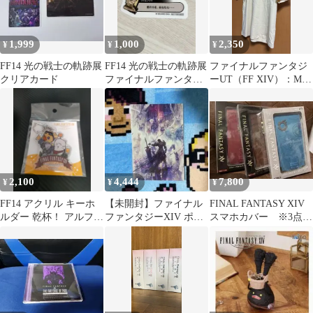
1,999
1,000
2,350
¥
¥
¥
FF14 光の戦士の軌跡展
FF14 光の戦士の軌跡展
ファイナルファンタジ
クリアカード
ファイナルファンタジ
ーUT（FF XIV）：M：
ーXIV ステッカー
ベージュ
2,100
4,444
7,800
¥
¥
¥
FF14 アクリル キーホ
【未開封】ファイナル
FINAL FANTASY XIV
ルダー 乾杯！ アルファ
ファンタジーXIV ポス
スマホカバー ※3点セ
＆モーグリ
トカード
ット