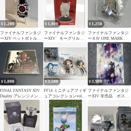
1,200
1,800
1,250
¥
¥
¥
ファイナルファンタジ
ファイナルファンタジ
ファイナルファンタジ
ーXIV ペットボトルホ
ーXIV モーグリルー
ーⅩⅣ ONE MARK
ルダー ファンフェス
ムランプ ヴァレンテ
COLLECTION サンク
2019
ィオンデーver.
レッド
1,000
3,500
3,999
¥
¥
¥
FINAL FANTASY XIV
FF14 ミニチュアフィギ
ファイナルファンタジ
Duality アレンジメント
ュアコレクションvol2
ーXIV 非売品 ポスト
アルバム
FFXIV
カード