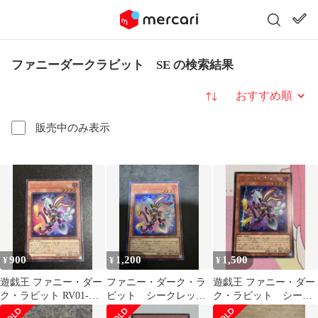
ファニーダークラビット SE の検索結果
並び替え
販売中のみ表示
900
1,200
1,500
¥
¥
¥
遊戯王 ファニー・ダー
ファニー・ダーク・ラ
遊戯王 ファニー・ダー
ク・ラビット RV01-
ビット シークレット
ク・ラビット シーク
JP001 ウルトラレア
レア 遊戯王
レット