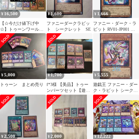
16,500
1,600
1,666
¥
¥
¥
【☆今だけ値下げ中
ファニーダークラビッ
ファニー・ダーク・ラ
☆】トゥーンワールド
ト シークレット SE
ビット RV01-JP001 シ
絵本の中の世界のモン
ークレットレア レボリ
スター達 14枚
ューション・ブースタ
ー 遊戯王 トレカ道
5,000
1,700
5,555
¥
¥
¥
トゥーン まとめ売り
f*3様 【美品】トゥー
遊戯王 ファニー・ダー
ンパーツセット【遊戯
ク・ラビット シークレ
王】
ット アジア 3枚
2,500
2,000
12,222
¥
¥
¥