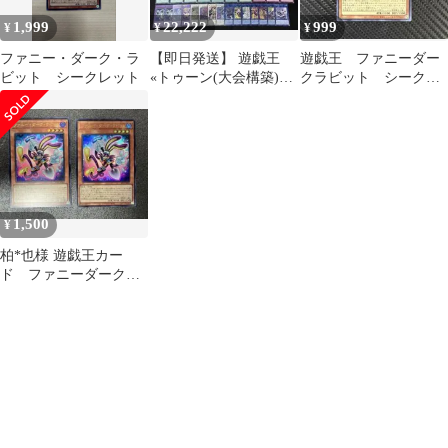
1,999
22,222
999
¥
¥
¥
ファニー・ダーク・ラ
【即日発送】 遊戯王
遊戯王 ファニーダー
ビット シークレット
«トゥーン(大会構築)»
クラビット シークレ
構築済みデッキ 95枚
ット RV01-JP001
1,500
¥
柏*也様 遊戯王カー
ド ファニーダークラ
ビット ウルトラレア2
枚セット