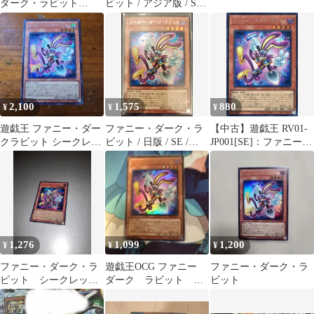
ダーク・ラビット
ビット / アジア版 / SE /
RV01-JP001 ウルトラ
REVOLUTION
BOOSTER －トゥー
ン・ウィッチクラフ
ト・破械－ / RV01-
JP001 / ID:45636531
2,100
1,575
880
¥
¥
¥
遊戯王 ファニー・ダー
ファニー・ダーク・ラ
【中古】遊戯王 RV01-
クラビット シークレッ
ビット / 日版 / SE /
JP001[SE]：ファニー・
トレア SE
REVOLUTION
ダーク・ラビット
BOOSTER －トゥー
ン・ウィッチクラフ
ト・破械－ / RV01-
JP001 / ID:45636531
1,276
1,099
1,200
¥
¥
¥
ファニー・ダーク・ラ
遊戯王OCG ファニー
ファニー・ダーク・ラ
ビット シークレット
ダーク ラビット ウ
ビット
RV01-JP001 遊戯王
ルトラ