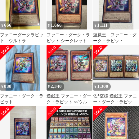
666
1,666
1,111
¥
¥
¥
ファニーダークラビッ
ファニー・ダーク・ラ
遊戯王 ファニー・ダ
ト ウルトラ
ビット シークレット
ーク・ラビット
888
2,340
1,300
¥
¥
¥
ファニー・ダーク・ラ
遊戯王 ファニー・ダー
佐*空様 遊戯王 ファニ
ビット
ク・ラビット se/ウルト
ー・ダーク・ラビット
ラレア
コミックキャット まと
め