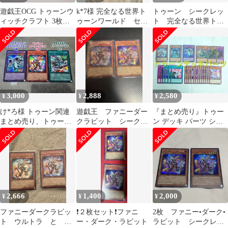
遊戯王OCG トゥーンウ
k*7様 完全なる世界ト
トゥーン シークレッ
ィッチクラフト 3枚セ
ゥーンワールド セッ
ト 完全なる世界トゥ
ット
ト
ーンワールド ファニ
ーダークラビット
3,000
2,888
2,580
¥
¥
¥
け*ろ様 トゥーン関連
遊戯王 ファニーダー
『まとめ売り』トゥー
まとめ売り、トゥー
クラビット シークレ
ン デッキ パーツ シー
ン・ワールド SE アル
ット
クレット ファニーダー
ティメットドラゴ
クラビット
2,666
1,400
2,000
¥
¥
¥
ファニーダークラビッ
❗２枚セット❗ファニ
2枚 ファニー•ダーク•
ト ウルトラ と シ
ー・ダーク・ラビット
ラビット シークレッ