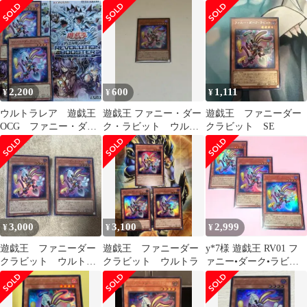
ークレット
ト ウルトラ
2,200
600
1,111
¥
¥
¥
ウルトラレア 遊戯王
遊戯王 ファニー・ダー
遊戯王 ファニーダー
OCG ファニー・ダー
ク・ラビット ウルト
クラビット SE
ク・ラビット 2枚
ラ
3,000
3,100
2,999
¥
¥
¥
遊戯王 ファニーダー
遊戯王 ファニーダー
y*7様 遊戯王 RV01 フ
クラビット ウルトラ
クラビット ウルトラ
ァニー•ダーク•ラビッ
レア RV01 2枚
ト(UR) 3枚 美品〜中品