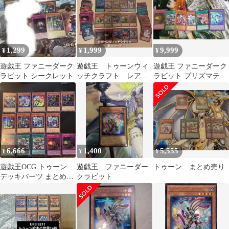
1,299
1,999
9,999
¥
¥
¥
遊戯王 ファニーダーク
遊戯王 トゥーンウィ
遊戯王 ファニーダーク
ラビット シークレット
ッチクラフト レアカ
ラビット プリズマティ
ードまとめ売り
ック ほか6枚 まとめ売
り
6,666
1,400
5,555
¥
¥
¥
遊戯王OCG トゥーン
遊戯王 ファニーダー
トゥーン まとめ売り
デッキパーツ まとめ売
クラビット
り/SEサイバードラゴ
ン・しおり