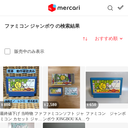
ファミコン ジャンボウ の検索結果
並び替え
販売中のみ表示
800
2,580
650
¥
¥
¥
最終値下げ 当時物 ファ
ファミコンソフト ジャ
ファミコン ジャンボ
ミコン カセット ジャン
ンボウ JONGBOU KAC-
ウ
ボウ 任天堂 レトロ 青
JB