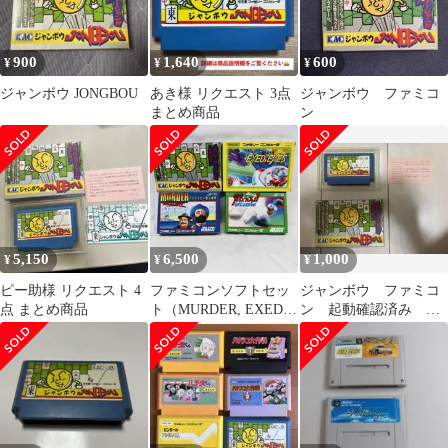
900
1,640
600
¥
¥
¥
ジャンボウ JONGBOU
あき様 リクエスト 3点
ジャンボウ ファミコ
まとめ商品
ン
5,150
6,500
1,000
¥
¥
¥
ピー助様 リクエスト 4
ファミコンソフトセッ
ジャンボウ ファミコ
点 まとめ商品
ト（MURDER, EXED
ン 起動確認済み 箱
EYES）
付き