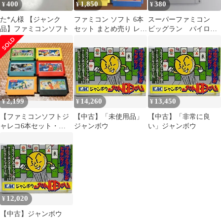
400
1,850
380
¥
¥
¥
た*ん様 【ジャンク
ファミコン ソフト 6本
スーパーファミコン
品】ファミコンソフト
セット まとめ売り レト
ビッグラン パイロッ
ロ
ト ウィングス ２個セッ
ト
2,199
14,260
13,450
¥
¥
¥
【ファミコンソフトジ
【中古】「未使用品」
【中古】「非常に良
ャレコ6本セット・
ジャンボウ
い」ジャンボウ
Nintendo Famicom】jal
12,020
¥
【中古】ジャンボウ