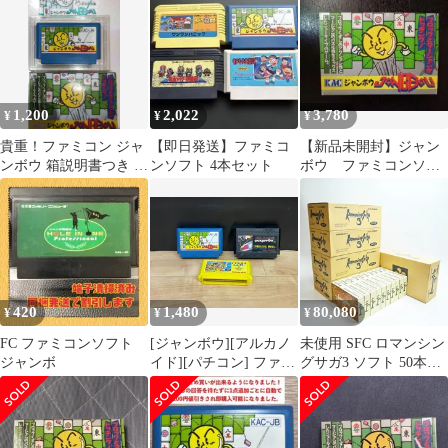
脳トレ
1,200
2,022
3,780
¥
¥
¥
貴重！ファミコン ジャ
【即日発送】ファミコ
【新品未開封】ジャン
ンボウ 箱説明書つき ケ
ンソフト 4本セット
ボウ ファミコンソフ
イアミューズメントリ
ト
ース
420
1,480
80,080
¥
¥
¥
FC ファミコンソフト
[ジャンボウ][アルカノ
未使用 SFC ロマンシン
ジャンボ
イド][パチコン] ファミ
グサガ3 ソフト 50本セ
コン FC ソフト mJJ341
ット 限定ポスター2枚
● ★
輸送箱入り 任天堂 スー
パーファミコン T09-
s063