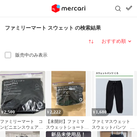
ファミリーマート スウェット の検索結果
並び替え
販売中のみ表示
2,500
2,222
1,680
¥
¥
¥
ファミリーマート コ
【未開封】ファミマ
ファミマスウェット
ンビニエンスウェア
スウェットショートパ
スウェットパンツ M
スウェットトレーナ
ンツ Lサイズ
ブラック