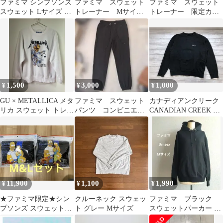
ファミマ シンプソンズ
ファミマ スウェット
ファミマ スウェット
スウェット Lサイズ 新
トレーナー Mサイズ
トレーナー 限定カラ
品 未使用品
グレー
ー えんじ Lサイズ
1,500
3,000
1,000
¥
¥
¥
GU × METALLICA メタ
ファミマ スウェット
カナディアンクリーク
リカ スウェット トレー
パンツ コンビニエン
CANADIAN CREEK フ
ナー 白 [S]
スウェア
ァミマ!! Every Life
Every Fun クルーネック
スウェット トレーナー
黒 XL メンズ コットン
100%
11,900
1,100
1,990
¥
¥
¥
★ファミマ限定★シン
クルーネック スウェッ
ファミマ ブラック
プソンズ スウェット
ト グレー Mサイズ
スウェットパーカー プ
トレーナー Mサイズ、
ルオーバー Mサイズ