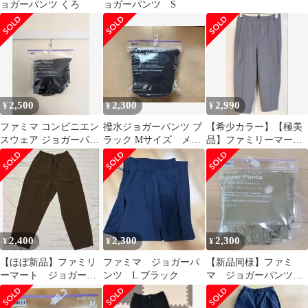
ョガーパンツ くろ
ョガーパンツ S
2,500
2,300
2,990
¥
¥
¥
ファミマ コンビニエン
撥水ジョガーパンツ ブ
【希少カラー】【極美
スウェア ジョガーパン
ラック Mサイズ メン
品】ファミリーマート
ツ 黒 Lサイズ メンズ
ズ レディース
ジョガーパンツ グレー
L
2,400
2,300
2,300
¥
¥
¥
【ほぼ新品】ファミリ
ファミマ ジョガーパ
【新品同様】ファミ
ーマート ジョガーパ
ンツ L ブラック
マ ジョガーパンツ
ンツ ブラウン
M ベージュ