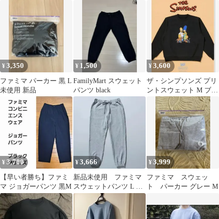
Mサイズ
ーカー 黒 Mサイズ 男
トパンツ
女兼用
3,350
1,500
3,600
¥
¥
¥
ファミマ パーカー 黒 L
FamilyMart スウェット
ザ・シンプソンズ プリ
未使用 新品
パンツ black
ントスウェット M ブラ
ック
3,700
3,666
3,999
¥
¥
¥
【早い者勝ち】ファミ
新品未使用 ファミマ
ファミマ スウェッ
マ ジョガーパンツ 黒M
スウェットパンツ L グ
ト パーカー グレー M
レーミックス コンビニ
エンスウェア