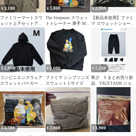
ンズ レディース ユニセ
3,180
3,800
2,999
¥
¥
¥
ックス 古着
OM12741WT
ファミリーマートスウ
The Simpsons スウェッ
【新品未使用】ファミ
ェット上下セットアッ
トトレーナー 厚手 Mサ
マ スウェットショート
プグレー
イズ
パンツ M ショーパン
ハーフパンツ
2,980
3,600
7,250
¥
¥
¥
コンビニエンスウェア
ファミマ シンプソンズ
希少 S まとめ売り新
スウェットパーカー M
スウェット Lサイズ
品 FACETASM ジョガ
黒 新品未使用未開封
ーパンツ ショートパ
ンツ 黒
4,580
2,900
3,900
¥
¥
¥