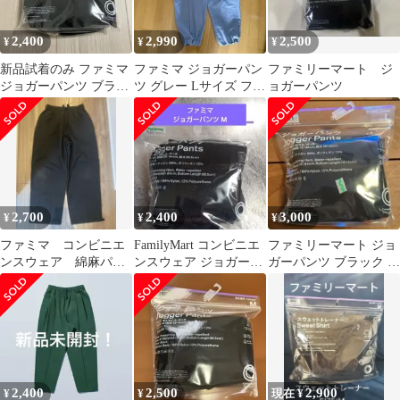
2,400
2,990
2,500
¥
¥
¥
新品試着のみ ファミマ
ファミマ ジョガーパン
ファミリーマート ジ
ジョガーパンツ ブラッ
ツ グレー Lサイズ ファ
ョガーパンツ
ク Lサイズ
ミリーマート
2,700
2,400
3,000
¥
¥
¥
ファミマ コンビニエ
FamilyMart コンビニエ
ファミリーマート ジョ
ンスウェア 綿麻パン
ンスウェア ジョガーパ
ガーパンツ ブラック L
ツ M
ンツ Mサイズ 黒
サイズ
2,400
2,500
2,900
¥
¥
現在 ¥