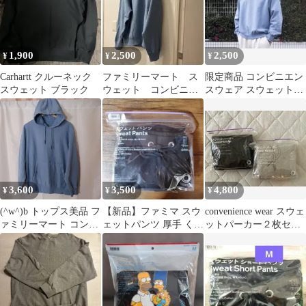
1,900
2,500
2,500
¥
¥
¥
Carhartt クルーネック
ファミリーマート ス
限定商品 コンビニエン
スウェット ブラック
ウェット コンビニエ
スウェア スウェットト
ンスウェア M はいあ
レーナー はいあお L
お
3,600
3,500
4,800
¥
¥
¥
(^w^)b トップス美品 フ
【新品】ファミマ スウ
convenience wear スウェ
ァミリーマート コンビ
ェットパンツ 厚手 くろ
ットパーカー２枚セッ
ニエンスウェア スウェ
M 男女兼用
トMsize 未使用
ット パーカー ダスティ
ブルー はいあお L 青
フレンチテリー 厚手 ヘ
ビーウェイト 長袖 無地
落合宏理 フーディー メ