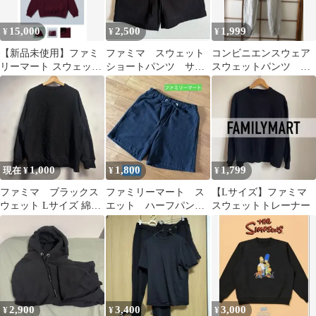
15,000
2,500
1,999
¥
¥
¥
【新品未使用】ファミ
ファミマ スウェット
コンビニエンスウェア
リーマート スウェット
ショートパンツ サイ
スウェットパンツ グ
セットアップ えんじ
ズL
レー
【Lサイズ】
1,000
1,800
1,799
現在 ¥
¥
¥
ファミマ ブラックス
ファミリーマート ス
【Lサイズ】ファミマ
ウェット Lサイズ 綿
エット ハーフパン
スウェットトレーナー
100%
ツ ショートパンツ
M
2,900
3,400
3,000
¥
¥
¥