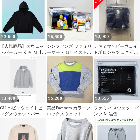
Lサイズ
3,600
6,500
2,000
¥
¥
¥
【人気商品】スウェッ
シンプソンズ ファミリ
ファミマヘビーウェイ
トパーカー くろ Ｍ【フ
ーマート Mサイズトレ
トポロシャツ L ネイビ
ァミリーマート限定】
ーナー&25~28cm靴下
ー
×3セット
1,480
5,200
3,555
¥
¥
¥
GU ヘビーウェイトビ
美品Facetasm カラーブ
ファミマ スウェットパ
ッグスウェットパーカ
ロックスウェット サ
ンツ M 黒色
ー Lサイズ グレー
イズ00トリコロールグ
レー