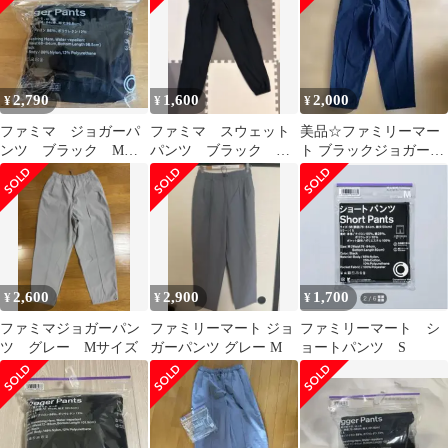
2,790
1,600
2,000
¥
¥
¥
ファミマ ジョガーパ
ファミマ スウェット
美品☆ファミリーマー
ンツ ブラック Mサ
パンツ ブラック L
ト ブラックジョガーパ
イズ 新品未使用
サイズ
ンツ ユニセックス M
2,600
2,900
1,700
¥
¥
¥
ファミマジョガーパン
ファミリーマート ジョ
ファミリーマート シ
ツ グレー Mサイズ
ガーパンツ グレー M
ョートパンツ S