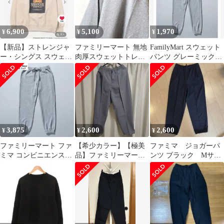
6,900
5,100
1,970
¥
¥
¥
【新品】ストレンジャ
ファミリーマート 無地
FamilyMart スウェット
ー・シングス スウェッ
肉厚スウェットトレー
パンツ グレーミックス
ト L ニコアンド コラ
ナー グレー 灰色 L 古
M
ボ 靴下付き
着
3,875
2,600
2,600
¥
¥
¥
ファミリーマート ファ
【希少カラー】【極美
ファミマ ジョガーパ
ミマ コンビニエンスウ
品】ファミリーマート
ンツ ブラック Mサイ
ェア スウェット パンツ
ジョガーパンツ グレー
ズ
グレー
L