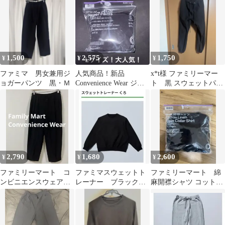
ー 新品
1,500
2,575
1,750
¥
¥
¥
ファミマ 男女兼用ジ
人気商品！新品
x*t様 ファミリーマー
ョガーパンツ 黒・Ｍ
Convenience Wear ジョ
ト 黒 スウェットパン
ガーパンツ 黒 L
ツ M 厚手
2,790
1,680
2,600
¥
¥
¥
ファミリーマート コ
ファミマスウェットト
ファミリーマート 綿
ンビニエンスウェア
レーナー ブラック
麻開襟シャツ コット
ジョガーパンツ Lサ
M
ン リネン オープン
イズ ブラック 美品
カラー