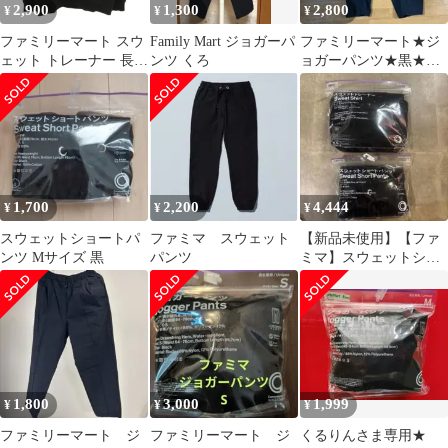
2,900
1,300
2,800
¥
¥
¥
ファミリーマート スウ
Family Mart ジョガーパ
ファミリーマート★ジ
ェット トレーナー 長袖
ンツ くろ
ョガーパンツ★黒★男
無地 L 黒 ブラック /JS
女兼用Mサイズ
1,700
2,200
4,444
¥
¥
¥
スウェットショートパ
ファミマ スウェット
【新品未使用】【ファ
ンツ Mサイズ 黒
パンツ
ミマ】スウェットシャ
ツ＆ショートパンツセ
ット M
1,800
3,000
1,999
¥
¥
¥
ファミリーマート ジ
ファミリーマート ジ
くるりんさま専用★