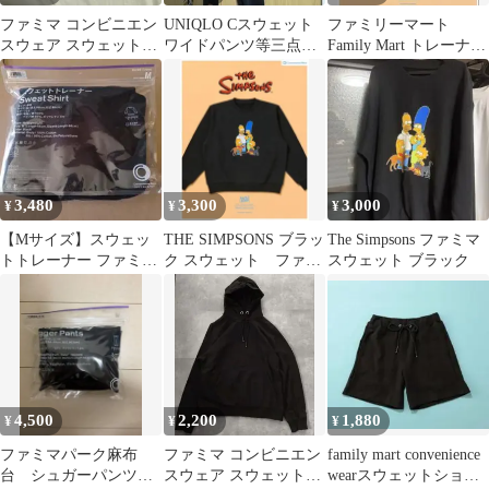
ファミマ コンビニエン
UNIQLO Cスウェット
ファミリーマート
スウェア スウェットパ
ワイドパンツ等三点セ
Family Mart トレーナ
ーカー 黒L
ット
ー シンプソンズ
3,480
3,300
3,000
¥
¥
¥
【Mサイズ】スウェッ
THE SIMPSONS ブラッ
The Simpsons ファミマ
トトレーナー ファミマ
ク スウェット ファミ
スウェット ブラック
厚手素材 黒
リーマート限定
4,500
2,200
1,880
¥
¥
¥
ファミマパーク麻布
ファミマ コンビニエン
family mart convenience
台 シュガーパンツ
スウェア スウェットパ
wearスウェットショー