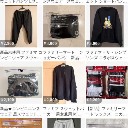
ウェットパンツ Lサイ
ンスウェア スウェッ
ェット ショートパンツ
ズ
トパンツ Mサイズ
M
男女兼用
2,500
3,000
3,000
¥
¥
¥
新品未使用 ファミマ コ
ファミリーマート ジ
ファミマ × ザ・シンプ
ンビニウェア スウェッ
ョガーパンツ 新品未
ソンズ コラボスウェッ
トパンツ M 黒
使用
ト Lサイズ
2,190
2,800
2,200
¥
¥
¥
新品★コンビニエンス
ファミマ スウェットパ
【新品】ファミリーマ
ウェア 黒スウェットシ
ーカー 男女兼用 M ブ
ート ソックス コカコ
ョートパンツ L（ファ
ラック
ーラ ２足セット コン
ミリーマート）
ビニエンスウェア