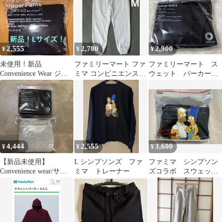
2,555
2,780
2,900
¥
¥
¥
未使用！新品
ファミリーマート ファ
ファミリーマート ス
Convenience Wear ジョ
ミマ コンビニエンスウ
ウェット パーカー
ガーパンツ 黒 L
ェア スウェットパンツ
トレーナー ファミ
グレー M
マ Lサイズ
4,444
2,555
3,600
¥
¥
¥
【新品未使用】
L シンプソンズ ファ
ファミマ シンプソン
Convenience wear/サイ
ミマ トレーナー
ズコラボ スウェッ
ズL/2枚セット
ト Mサイズ