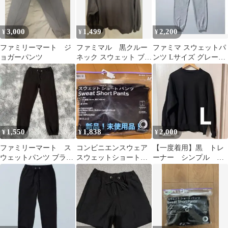
3,000
1,499
2,200
¥
¥
¥
ファミリーマート ジ
ファミマル 黒クルー
ファミマ スウェットパ
ョガーパンツ
ネック スウェット ブラ
ンツ Lサイズ グレーミ
ック Lサイズ
ックス
1,550
1,838
2,000
¥
¥
¥
ファミリーマート ス
コンビニエンスウェア
【一度着用】黒 トレ
ウェットパンツ ブラッ
スウェットショートパ
ーナー シンプル フ
ク Mサイズ
ンツ 黒 M
ァミマ