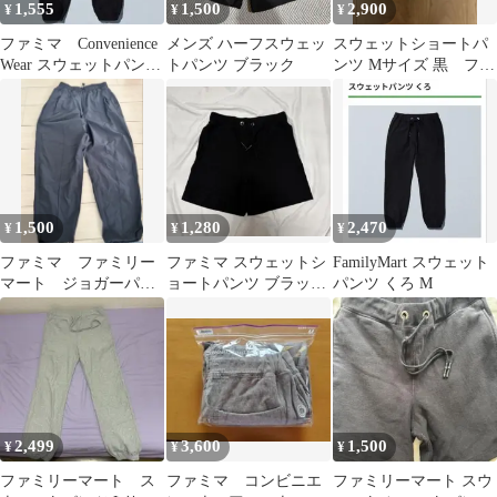
1,555
1,500
2,900
¥
¥
¥
ファミマ Convenience
メンズ ハーフスウェッ
スウェットショートパ
Wear スウェットパンツ
トパンツ ブラック
ンツ Mサイズ 黒 ファ
ブラック L
ミリーマート
1,500
1,280
2,470
¥
¥
¥
ファミマ ファミリー
ファミマ スウェットシ
FamilyMart スウェット
マート ジョガーパン
ョートパンツ ブラック
パンツ くろ M
ツ Mサイズ
黒 Mサイズ Family
Mart
2,499
3,600
1,500
¥
¥
¥
ファミリーマート ス
ファミマ コンビニエ
ファミリーマート スウ