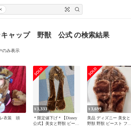
キャップ 野獣 公式 の検索結果
中のみ表示
3,333
3,699
¥
¥
プレ衣装 頭
＊限定値下げ＊【Disney
美品 ディズニー 美女と
公式】美女と野獣 ビース
野獣 野獣 ビースト フ
ト マフラーキャップ
ンキャップ マフラー