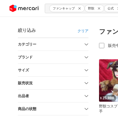
ンツにスキップ
ファンキャップ
野獣
公式
絞り込み
ファン
クリア
カテゴリー
販売
ブランド
サイズ
販売状況
出品者
25,000
¥
野獣コス
商品の状態
手