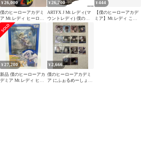
26,000
26,200
444
¥
¥
¥
僕のヒーローアカデミ
ARTFX J Mt.レディ(マ
【僕のヒーローアカデ
ア Mt.レディ ヒーロー
ウントレディ) 僕のヒ
ミア】Mt.レディ ころ
スーツ Ver. 1/90
ーローアカデミア 1/8
っと アクリルフィギュ
完成品 フィギュア
アコレクション
(PV163) コトブキヤ
27,200
2,666
¥
¥
新品 僕のヒーローアカ
僕のヒーローアカデミ
デミア Mt.レディ ヒー
ア にふぉるめーしょん
ロースーツ Ver. 1/90
第四弾 14枚セット