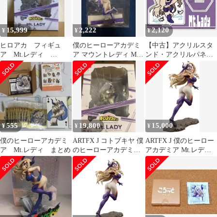
道府県
15,999
2,222
2,120
¥
¥
¥
ヒロアカ フィギュ
僕のヒーローアカデミ
【中古】アクリルスタ
ア Mt.レディ
ア マウントレディ Mt.
ンド・アクリルパネル
ARTFX J
レディ BIGアクリルス
M-NG.Mt.レディ みん
タンド
なmochocho化大作戦!第
4弾 アクリルスタンド
「僕のヒーローアカデ
ミア」
555
19,800
15,000
¥
¥
¥
僕のヒーローアカデミ
ARTFX J コトブキヤ 僕
ARTFX J 僕のヒーロー
ア Mt.レディ まとめ
のヒーローアカデミア
アカデミア Mt.レディ
Mt.レディ 1/8
1/8スケール