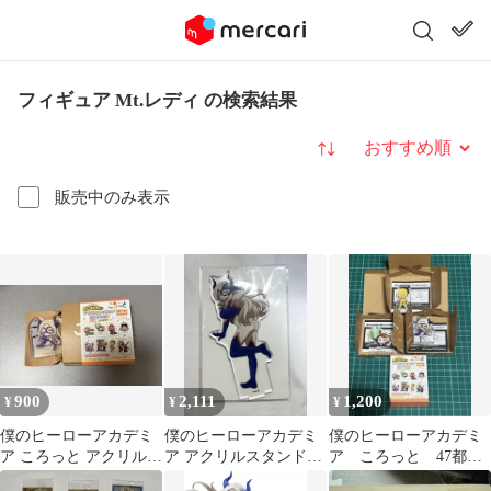
フィギュア Mt.レディ の検索結果
並び替え
販売中のみ表示
900
2,111
1,200
¥
¥
¥
僕のヒーローアカデミ
僕のヒーローアカデミ
僕のヒーローアカデミ
ア ころっと アクリルフ
ア アクリルスタンド
ア ころっと 47都道
ィギュア Mt.レディ
Mt.レディ
府県 麗日 砂藤 Mt.