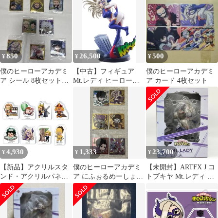
レディ
850
26,500
500
¥
¥
¥
僕のヒーローアカデミ
【中古】フィギュア
僕のヒーローアカデミ
ア シール 8枚セット
Mt.レディ ヒーロース
ア カード 4枚セット
PUR UR
ーツVer. 「僕のヒーロ
ーアカデミア」 1/90
PVC製塗装済み完成品
4,930
1,333
23,700
¥
¥
¥
【新品】アクリルスタ
僕のヒーローアカデミ
【未開封】ARTFX J コ
ンド・アクリルパネル
ア にふぉるめーしょん
トブキヤ Mt.レディ 僕
【BOX】僕のヒーロー
第二弾 6枚セット
のヒーローアカデミア
アカデミア ころっと
1/8スケールフィギュア
(アクリルフィギュアコ
#nn
レクション) 九州 47都