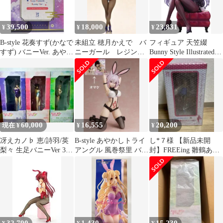
39,500
18,000
23,831
¥
¥
¥
B-style 花奏すず(かなで
未組立 穂月かえで バ
フィギュア 天笠綴
すず) バニーVer. あやか
ニーガール レジンキ
Bunny Style Illustrated
しトライアングル 1/4
ャスト ガレージキット
by ピロ水 「はにかみ彼
完成品 フィギュア
松毬
女」 1/7 PVC製塗装済
GOODSMILE ONLINE
み完成品【10日以内発
SHOP&一部オンライン
送】
ショップ限定
FREEing(フリーイング)
60,000
16,555
20,200
現在 ¥
¥
¥
冴えカノ♭ 恵/詩羽/英
B-style あやかしトライ
し*７様 【新品未開
梨々 生足バニーVer 3体
アングル 風巻祭里 バニ
封】FREEing 雛鶴あい
セット 1/4 フリーイン
ーVer. フィギュア
バニーVer. 1/4スケール
グ