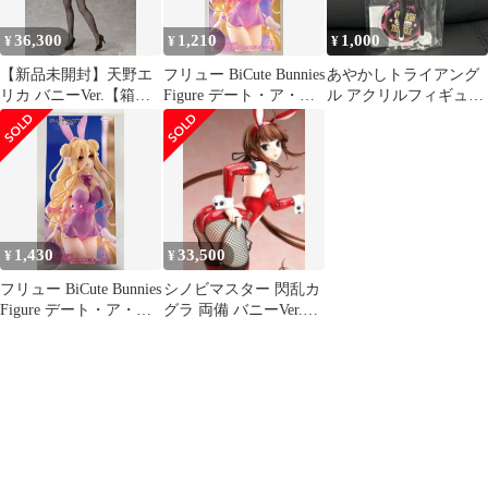
36,300
1,210
1,000
¥
¥
¥
【新品未開封】天野エ
フリュー BiCute Bunnies
あやかしトライアング
リカ バニーVer.【箱あ
Figure デート・ア・ラ
ル アクリルフィギュア
り】【正規品】グッド
イブV 星宮六喰 ピンク
スタンド バニーver. 花
スマイルカンパニー グ
ver.
奏 すず
ッスマ GSC
1,430
33,500
¥
¥
フリュー BiCute Bunnies
シノビマスター 閃乱カ
Figure デート・ア・ラ
グラ 両備 バニーVer.
イブV 星宮六喰 ピンク
1/4スケール フィギュア
ver.