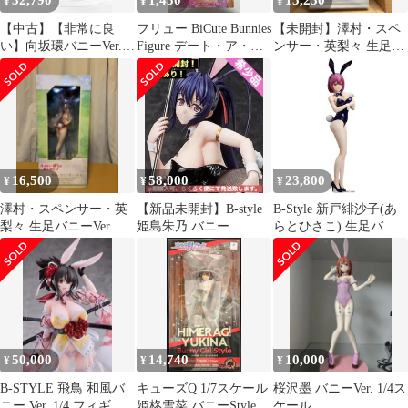
32,790
1,430
15,230
¥
¥
¥
【中古】【非常に良
フリュー BiCute Bunnies
【未開封】澤村・スペ
い】向坂環バニーVer.
Figure デート・ア・ラ
ンサー・英梨々 生足バ
(1/5スケール PVC製塗
イブV 星宮六喰 ピンク
ニーVer. 1/4スケール
装済完成品)
ver.
16,500
58,000
23,800
¥
¥
¥
澤村・スペンサー・英
【新品未開封】B-style
B-Style 新戸緋沙子(あ
梨々 生足バニーVer. 1/4
姫島朱乃 バニー
らとひさこ) 生足バニ
スケール
Ver.2nd
ーVer. 食戟のソーマ 1/4
完成品 フィギュア
FREEing(フリーイング)
50,000
14,740
10,000
¥
¥
¥
B-STYLE 飛鳥 和風バ
キューズQ 1/7スケール
桜沢墨 バニーVer. 1/4ス
ニー Ver. 1/4 フィギュ
姫柊雪菜 バニーStyle
ケール