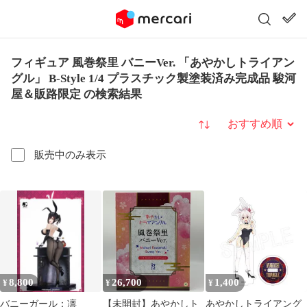
フィギュア 風巻祭里 バニーVer. 「あやかしトライアン
グル」 B-Style 1/4 プラスチック製塗装済み完成品 駿河
屋＆販路限定 の検索結果
並び替え
販売中のみ表示
8,800
26,700
1,400
¥
¥
¥
バニーガール：凛
【未開封】あやかしト
あやかしトライアング