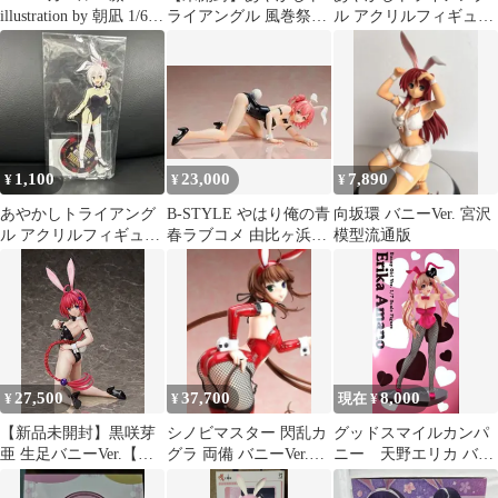
illustration by 朝凪 1/6ス
ライアングル 風巻祭里
ル アクリルフィギュア
ケール
バニーVer. 1/4スケール
スタンド バニーver. 風
フィギュア #nn
巻祭里
1,100
23,000
7,890
¥
¥
¥
あやかしトライアング
B-STYLE やはり俺の青
向坂環 バニーVer. 宮沢
ル アクリルフィギュア
春ラブコメ 由比ヶ浜結
模型流通版
スタンド バニーver. 風
衣 生足バニーVer. 1/4
巻祭里
27,500
37,700
8,000
¥
¥
現在 ¥
【新品未開封】黒咲芽
シノビマスター 閃乱カ
グッドスマイルカンパ
亜 生足バニーVer.【箱
グラ 両備 バニーVer.
ニー 天野エリカ バニ
あり】【正規品】グッ
1/4スケール フィギュア
ーガール 1/7スケールフ
ドスマイルカンパニー
ィギュア