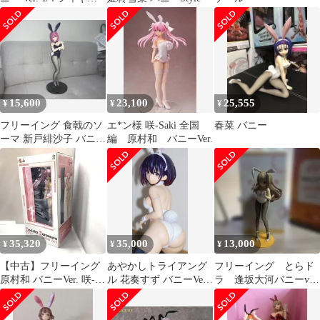
ア
15,600
23,100
25,555
¥
¥
¥
フリーイング 食戟のソ
エ*ン様 咲-Saki 全国
春菜 バニー
ーマ 新戸緋沙子 バニー
編 原村和 バニーVer.
Ver. 1/4
35,320
35,000
13,000
¥
¥
¥
【中古】フリーイング
あやかしトライアング
フリーイング とらド
原村和 バニーVer. 咲-
ル 花奏すず バニーVer.
ラ 逢坂大河バニーver
Saki 全国編 B-style 1/4
1/4スケール
1/4 フィギュア
箱劣化有り[15]