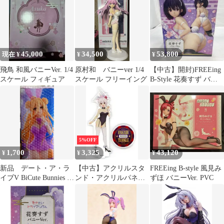
グッスマ GSC
45,000
34,500
53,800
現在 ¥
¥
¥
飛鳥 和風バニーVer. 1/4
原村和 バニーver 1/4
【中古】開封)FREEing
スケール フィギュア
スケール フリーイング
B-Style 花奏すず バニ
ーVer. 1/4スケールフィ
ギュア あやかしトライ
アングル[19]
5%OFF
1,700
3,325
43,120
¥
¥
¥
新品 デート・ア・ラ
【中古】アクリルスタ
FREEing B-style 風見み
イブV BiCute Bunnies 星
ンド・アクリルパネル
ずほ バニーVer. PVC
宮六喰フィギュア
風巻祭里 アクリルフィ
ギュアスタンド バニー
ver. 「あやかしトライ
アングル」 C102グッズ