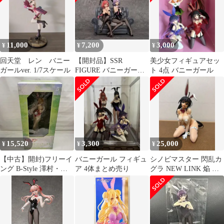
11,000
7,200
3,000
¥
¥
¥
回天堂 レン バニー
【開封品】SSR
美少女フィギュアセッ
ガールver. 1/7スケール
FIGURE バニーガール
ト 4点 バニーガール
フィギュア 2体セット
15,520
3,300
25,000
¥
¥
¥
【中古】開封)フリーイ
バニーガール フィギュ
シノビマスター 閃乱カ
ング B-Style 澤村・ス
ア 4体まとめ売り
グラ NEW LINK 焔 バ
ペンサー・英梨々 生足
ニーVer. 1/4 完成品
バニーVer. 1/4[22]