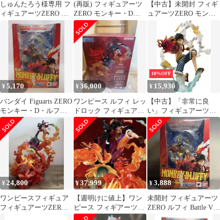
しゅんたろう様専用 フ
(再販) フィギュアーツ
【中古】未開封 フィギ
ィギュアーツZERO ま
ZERO モンキー・D・
ュアーツZERO モンキ
とめ売り 超激戦 業火拳
ルフィ -Battle Ver. ゴム
ー･D･ルフィ Battle Ver.
銃
ゴムの火拳銃- ONE
ゴムゴムの火拳銃 バン
PIECE(ワンピース) 完
ダイ ONE PIECE ワン
成品 フィギュア バンダ
ピース レッドホーク
イ
[17]
10%OFF
5,170
36,000
15,930
¥
¥
¥
バンダイ Figuarts ZERO
ワンピース ルフィ レッ
【中古】「非常に良
モンキー・D・ルフィ -
ドロック フィギュアー
い」フィギュアーツ
Battle Ver. ゴムゴムの火
ツZERO 業火拳銃
ZERO モンキー・D・
拳銃(レッドホーク)-
26461
ルフィ -Battle Ver. ゴム
ゴムの火拳銃-
24,800
37,999
3,888
¥
¥
¥
ワンピースフィギュア
【週明けに値上】ワン
未開封 フィギュアーツ
フィギュアーツZERO
ピース フィギアーツ
ZERO ルフィ Battle Ver.
超激戦 業火拳銃 ルフィ
ZERO ルフィ 業火拳銃
ゴムゴムの火拳銃