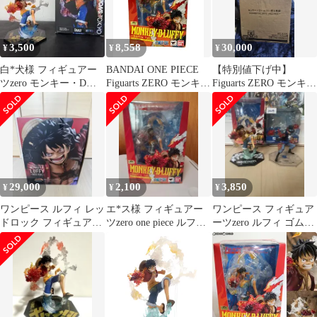
3,500
8,558
30,000
¥
¥
¥
白*犬様 フィギュアー
BANDAI ONE PIECE
【特別値下げ中】
ツzero モンキー・D・
Figuarts ZERO モンキ
Figuarts ZERO モンキ
ルフィ ゴムゴムの火
ー・D・ルフィ -Battle
ー・D・ルフィ 業火拳
縄銃 ワンピ
Ver. ゴムゴムの火拳銃-
銃
フィギュア
29,000
2,100
3,850
¥
¥
¥
ワンピース ルフィ レッ
エ*ス様 フィギュアー
ワンピース フィギュア
ドロック フィギュアー
ツzero one piece ルフィ
ーツzero ルフィ ゴムゴ
ツZERO 業火拳銃 フ
ゴムゴムの火拳銃-
ムの火拳銃 サボ 2体セ
ィギュア
ット