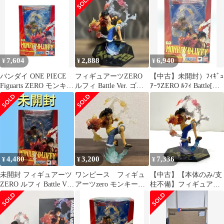
レッドロック
7,604
2,888
6,940
¥
¥
¥
バンダイ ONE PIECE
フィギュアーツZERO
【中古】未開封）ﾌｨｷﾞｭ
Figuarts ZERO モンキ
ルフィ Battle Ver. ゴム
ｱｰﾂZERO ﾙﾌｨ Battle[火
ー・D・ルフィ Battle
ゴムの火拳銃
拳銃[92]
Ver. ゴムゴムの火拳銃
フィギュア
4,480
3,200
7,336
¥
¥
¥
未開封 フィギュアーツ
ワンピース フィギュ
【中古】【本体のみ/支
ZERO ルフィ Battle Ver.
アーツzero モンキー・
柱不備】フィギュアー
ゴムゴムの火拳銃
D・ルフィ ゴムゴムの
ツZERO モンキー・
火拳銃
D・ルフィ -Battle Ver.
ゴムゴムの火拳銃-
「ワンピース」[95]