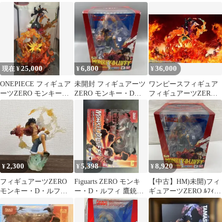
ー D ルフィ ワンピース
ュアーツZERO
ッドロック
25,000
6,800
36,000
現在 ¥
¥
¥
ONEPIECE フィギュア
未開封 フィギュアーツ
ワンピースフィギュア
ーツZERO モンキー・
ZERO モンキー・D・
フィギュアーツZERO
D・ルフィ -業火拳銃-
ルフィ ゴムゴムの火拳
超激戦 業火拳銃 ルフィ
銃
2,300
5,398
8,920
¥
¥
¥
フィギュアーツZERO
Figuarts ZERO モンキ
【中古】HM)未開)フィ
モンキー・D・ルフィ
ー・D・ルフィ 鷹銃乱
ギュアーツZERO ﾙﾌｨ
ゴムゴムの火拳銃
打
Battle[火拳銃[91]