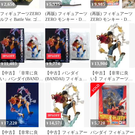
2,650
5,935
9,985
¥
¥
¥
フィギュアーツZERO
(再販) フィギュアーツ
(再販) フィギュアーツ
ルフィ Battle Ver. ゴム
ZERO モンキー・D・
ZERO モンキー・D・
ゴムの火拳銃
ルフィ -Battle Ver. ゴム
ルフィ -Battle Ver. ゴム
ゴムの火拳銃- ONE
ゴムの火拳銃- ONE
PIECE(ワンピース) 完
PIECE(ワンピース) 完
成品 フィギュア バンダ
成品 フィギュア バンダ
イ
イ
10%OFF
10%OFF
11,403
9,774
13,900
¥
¥
¥
【中古】「非常に良
【中古】バンダイ
【中古】【非常に良
い」バンダイ(BANDAI)
(BANDAI) フィギュア
い】フィギュアーツ
フィギュアーツZERO
ーツZERO モンキー・
ZERO モンキー・D・
モンキー・D・ルフィ -
D・ルフィ -Battle Ver.
ルフィ -Battle Ver. ゴム
Battle Ver. ゴムゴムの火
ゴムゴムの火拳銃-
ゴムの火拳銃- khxv5rg
拳銃- (Special Color
(Special Color Edition)
Edition)
10%OFF
17,220
14,571
5,720
¥
¥
¥
【中古】【非常に良
【中古】フィギュアー
バンダイ フィギュアー