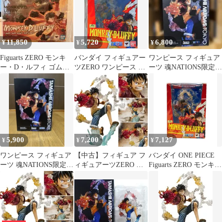
11,850
5,720
6,800
¥
¥
¥
Figuarts ZERO モンキ
バンダイ フィギュアー
ワンピース フィギュア
ー・D・ルフィ ゴムゴ
ツZERO ワンピース ル
ーツ 魂NATIONS限定
ムの火拳銃
フィ バトルver ゴムゴ
ルフィ 火拳銃
ムの火拳銃(レッドホー
ク)
5,900
7,200
7,127
¥
¥
¥
ワンピース フィギュア
【中古】フィギュア フ
バンダイ ONE PIECE
ーツ 魂NATIONS限定
ィギュアーツZERO モ
Figuarts ZERO モンキ
ルフィ 火拳銃
ンキー・D・ルフィ -
ー・D・ルフィ Battle
Battle Ver. ゴムゴムの火
Ver. ゴムゴムの火拳銃
拳銃- 「ワンピース」
フィギュア