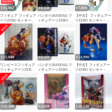
10%OFF
11,062
8,541
7,860
¥
¥
¥
フィギュア フィギュア
バンダイ(BANDAI) フ
【中古】 フィギュアー
ーツZERO モンキー・
ィギュアーツZERO モ
ツZERO モンキー・
D・ルフィ -Battle Ver.
ンキー・D・ルフィ -
D・ルフィ -Battle Ver.
ゴムゴムの火拳銃-
Battle Ver. ゴムゴムの火
ゴムゴムの火拳銃-
「ワンピース」【10日
拳銃- (Special Color
以内発送】
Edition)
25,000
8,541
14,990
¥
¥
¥
ワンピースフィギュア
バンダイ(BANDAI) フ
【中古】フィギュアー
フィギュアーツZERO
ィギュアーツZERO モ
ツZERO モンキー・
超激戦 業火拳銃 ルフィ
ンキー・D・ルフィ -
D・ルフィ -Battle Ver.
Battle Ver. ゴムゴムの火
ゴムゴムの火拳銃-
拳銃- (Special Color
(Special Color Edition)
Edition)
35,300
4,438
10,240
¥
¥
¥