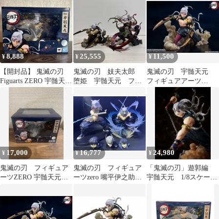
ギュア
8,888
25,555
11,500
¥
¥
¥
【開封品】 鬼滅の刃
鬼滅の刃 妓夫太郎
鬼滅の刃 宇髄天元
Figuarts ZERO 宇髄天元
堕姫 宇髄天元 フィ
フィギュアアーツ
音柱
ギュアーツzero セット
ZERO
17,000
16,777
24,980
¥
¥
¥
鬼滅の刃 フィギュア
鬼滅の刃 フィギュア
「鬼滅の刃」遊郭編
ーツZERO 宇髄天元・
ーツzero 嘴平伊之助
宇髄天元 1/8スケール
おまけ付き
伊之助セット まとめ
フィギュア
売り