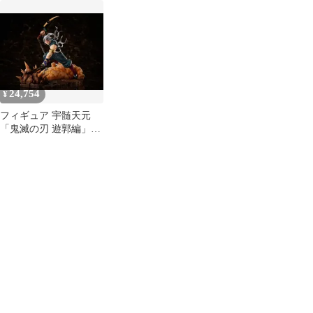
1/8 PVC製塗装済み完成
アーツZERO 宇髄天
ィギュア
品【10日以内発送】
元 妓夫太郎 ４点
24,754
¥
フィギュア 宇髄天元
「鬼滅の刃 遊郭編」
1/8 ABS&PVC製塗装済
み完成品 ANIPLEX+限
定【10日以内発送】