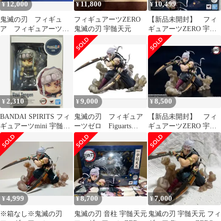
12,000
11,800
10,499
¥
¥
¥
鬼滅の刃 フィギュ
フィギュアーツZERO
【新品未開封】 フィ
ア フィギュアーツ
鬼滅の刃 宇髄天元
ギュアーツZERO 宇髄
ZERO 竈門炭治郎 煉
天元
獄杏寿郎 まとめ売り
2,310
9,000
8,500
¥
¥
¥
BANDAI SPIRITS フィ
鬼滅の刃 フィギュア
【新品未開封】 フィ
ギュアーツmini 宇髄天
ーツゼロ Figuarts
ギュアーツZERO 宇髄
元 025
ZERO 宇髄天元
天元
4,999
8,700
7,000
¥
¥
¥
※箱なし※鬼滅の刃
鬼滅の刃 音柱 宇髄天元
鬼滅の刃 宇髄天元 フィ