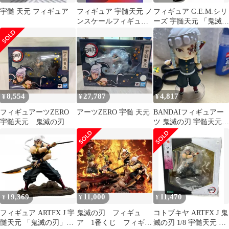
宇髄 天元 フィギュア
フィギュア 宇髄天元 ノ
フィギュア G.E.M.シリ
ンスケールフィギュア
ーズ 宇髄天元 「鬼滅の
「鬼滅の刃」【14日以
刃」 プレミアムバンダ
内発送】
イ&オンラインショッ
プ限定【14日以内発
送】
8,554
27,787
4,817
¥
¥
¥
フィギュアーツZERO
アーツZERO 宇髄 天元
BANDAIフィギュアー
宇髄天元 鬼滅の刃
ツ 鬼滅の刃 宇髄天元
フィギュア
19,369
11,000
11,470
¥
¥
¥
フィギュア ARTFX J 宇
鬼滅の刃 フィギュ
コトブキヤ ARTFX J 鬼
髄天元 「鬼滅の刃」
ア 1番くじ フィギュ
滅の刃 1/8 宇髄天元 フ