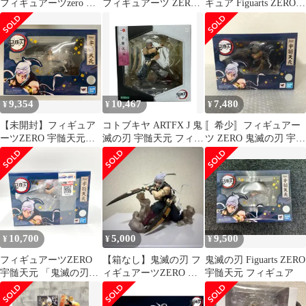
フィギュアーツzero 宇
フィギュアーツ ZERO
ギュア Figuarts ZERO
髄天元
おまけ付き
フィギュアーツゼロ
9,354
10,467
7,480
¥
¥
¥
【未開封】フィギュア
コトブキヤ ARTFX J 鬼
〚希少〛フィギュアー
ーツZERO 宇髄天元
滅の刃 宇髄天元 フィギ
ツ ZERO 鬼滅の刃 宇髄
鬼滅の刃
ュア
天元 フィギュア
10,700
5,000
9,500
¥
¥
¥
フィギュアーツZERO
【箱なし】鬼滅の刃 フ
鬼滅の刃 Figuarts ZERO
宇髄天元 「鬼滅の刃」
ィギュアーツZERO 宇
宇髄天元 フィギュア
フィギュア
髄天元 ※塗装禿げあり