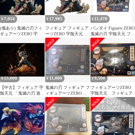
7,054
17,985
11,470
¥
¥
¥
(傷あり) 鬼滅の刃フィ
フィギュア フィギュア
バンダイ Figuarts ZERO
ギュアーツZERO 宇髄
ーツZERO 宇髄天元
鬼滅の刃 宇髄天元 フィ
天元 フィギュア
「鬼滅の刃」【10日以
ギュア
内発送】
15,000
11,000
9,500
¥
¥
¥
【中古】フィギュア 宇
鬼滅の刃 フィギュア フ
フィギュアーツZERO
髄天元 「鬼滅の刃 遊郭
ィギュアーツZERO
宇髄天元 フィギュア
編」 1/8 ABS＆PVC製
フィギュアーツゼロ
塗装済み完成品
宇髄天元
ANIPLEX+限定