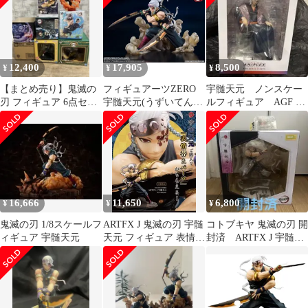
12,400
17,905
8,500
¥
¥
¥
【まとめ売り】鬼滅の
フィギュアーツZERO
宇髄天元 ノンスケー
刃 フィギュア 6点セッ
宇髄天元(うずいてんげ
ルフィギュア AGF 鬼
ト（一番くじ・フィギ
ん) 鬼滅の刃 完成品 フ
滅の刃 特典つき
ュアーツZERO
ィギュア バンダイスピ
リッツ
16,666
11,650
6,800
¥
¥
¥
鬼滅の刃 1/8スケールフ
ARTFX J 鬼滅の刃 宇髄
コトブキヤ 鬼滅の刃 開
ィギュア 宇髄天元
天元 フィギュア 表情替
封済 ARTFX J 宇髄天
えパーツ付き
元 フィギュア 特典付
き