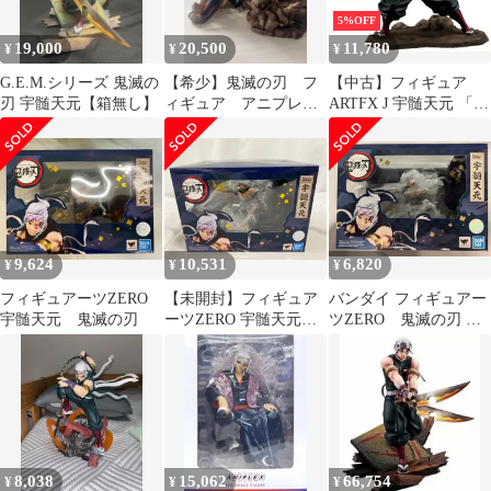
5%OFF
19,000
20,500
11,780
¥
¥
¥
G.E.M.シリーズ 鬼滅の
【希少】鬼滅の刃 フ
【中古】フィギュア
刃 宇髄天元【箱無し】
ィギュア アニプレッ
ARTFX J 宇髄天元 「鬼
クス フィギュアー
滅の刃」 1/8 PVC製塗
ツ 宇髄天元 セット
装済み完成品
9,624
10,531
6,820
¥
¥
¥
フィギュアーツZERO
【未開封】フィギュア
バンダイ フィギュアー
宇髄天元 鬼滅の刃
ーツZERO 宇髄天元
ツZERO 鬼滅の刃 宇
鬼滅の刃
髄天元 PVC
8,038
15,062
66,754
¥
¥
¥