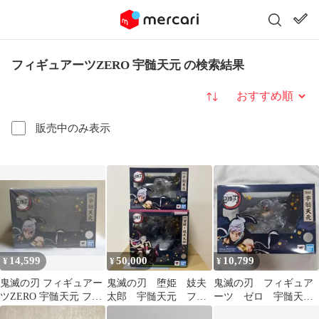
フィギュアーツZERO 宇髄天元 の検索結果
並び替え
販売中のみ表示
14,599
50,000
10,799
¥
¥
¥
鬼滅の刃 フィギュアー
鬼滅の刃 堕姫 妓夫
鬼滅の刃 フィギュア
ツZERO 宇髄天元 フィ
太郎 宇髄天元 フィ
ーツ ゼロ 宇髄天
ギュア 新品未開封品
ギュアーツZERO フィ
元 フィギュア