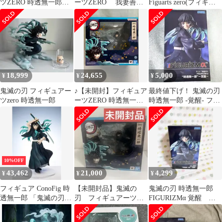
ツZERO 時透無一郎
ーツZERO 我妻善逸
Figuarts zero(フィギュ
figuarts zero
雷の呼吸
アーツゼロ)
18,999
24,655
5,000
¥
¥
¥
鬼滅の刃 フィギュアー
♪【未開封】フィギュア
最終値下げ！ 鬼滅の刃
ツzero 時透無一郎
ーツZERO 時透無一郎
時透無一郎 -覚醒- フィ
「鬼滅の刃」■＊同梱不
ギュア
可
10%OFF
43,462
21,000
4,299
¥
¥
¥
フィギュア ConoFig 時
【未開封品】鬼滅の
鬼滅の刃 時透無一郎
透無一郎 「鬼滅の刃」
刃 フィギュアーツ
FIGURIZMα 覚醒 フ
ANIPLEX+限定【10日
ZERO 時透無一郎
ィギュア
以内発送】