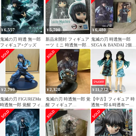
6,557
5,700
6,480
¥
¥
¥
鬼滅の刃 時透 無一郎
新品未開封 フィギュア
鬼滅の刃 時透無一郎
フィギュア+グッズ
ーツ ミニ 時透無一郎
SEGA & BANDAI 2個
フィギュア figuarts
セット フィギュア
5%OFF
2,799
2,320
11,732
¥
¥
¥
鬼滅の刃 FIGURIZMα
鬼滅の刃 時透無一郎 覚
【中古】フィギュア 時
時透無一郎 覚醒 フィギ
醒 フィギュア
透無一郎＆時透有一郎
ュア
FIGURIZMα
「一番くじ 鬼滅の刃 ～
ふめつのきずな～」 C
賞 フィギュア