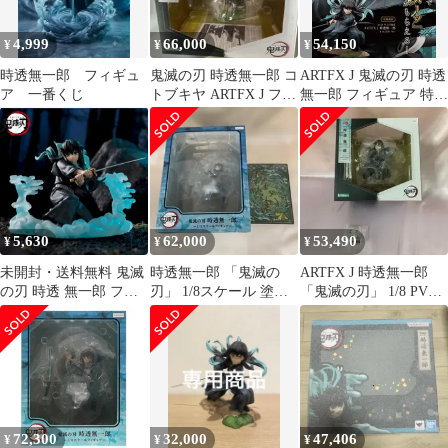
4,999
66,000
54,150
¥
¥
¥
時透無一郎 フィギュ
鬼滅の刃 時透無一郎 コ
ARTFX J 鬼滅の刃 時透
ア 一番くじ
トブキヤ ARTFX J フィ
無一郎 フィギュア 特典
ギュア
付き コトブキヤ
5,630
62,000
53,490
¥
¥
¥
未開封・送料無料 鬼滅
時透無一郎 「鬼滅の
ARTFX J 時透無一郎
の刃 時透 無一郎 フィ
刃」 1/8スケール 塗装
「鬼滅の刃」 1/8 PVC
ギュア
済み完成品
製塗装済み完成品
72,300
32,000
47,406
¥
¥
¥