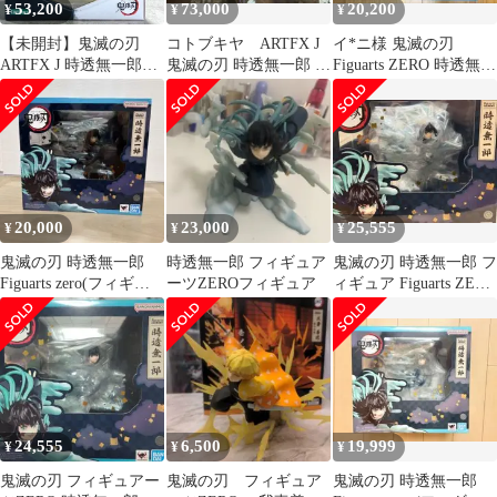
53,200
73,000
20,200
¥
¥
¥
【未開封】鬼滅の刃
コトブキヤ ARTFX J
イ*ニ様 鬼滅の刃
ARTFX J 時透無一郎
鬼滅の刃 時透無一郎 甘
Figuarts ZERO 時透無一
1/8スケール フィギュア
露寺蜜璃 フィギュア
郎 TAMASHII
コトブキヤ #nn
20,000
23,000
25,555
¥
¥
¥
鬼滅の刃 時透無一郎
時透無一郎 フィギュア
鬼滅の刃 時透無一郎 フ
Figuarts zero(フィギュ
ーツZEROフィギュア
ィギュア Figuarts ZERO
アーツゼロ)
フィギュアーツ
24,555
6,500
19,999
¥
¥
¥
鬼滅の刃 フィギュアー
鬼滅の刃 フィギュア
鬼滅の刃 時透無一郎