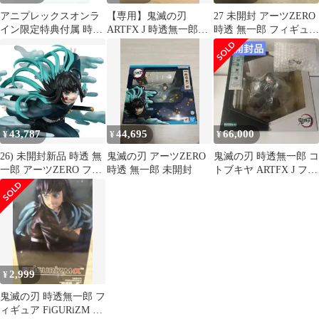
アニプレックスオンラ
【専用】鬼滅の刃
27 未開封 アーツZERO
イン限定特典付属 時透
ARTFX J 時透無一郎
時透 無一郎 フィギュア
無一郎(ときとうむいち
1/8 PVC製塗装済み完成
鬼滅の刃
ろう) アニメ「鬼滅の
品
刃」 1/8 完成品 フィギ
ュア(MD23-0213001) ア
ニプレックス
43,787
44,695
66,000
¥
¥
¥
26) 未開封新品 時透 無
鬼滅の刃 アーツZERO
鬼滅の刃 時透無一郎 コ
一郎 アーツZERO フィ
時透 無一郎 未開封
トブキヤ ARTFX J フィ
ギュア
ギュア
2,999
¥
鬼滅の刃 時透無一郎 フ
ィギュア FiGURiZM α