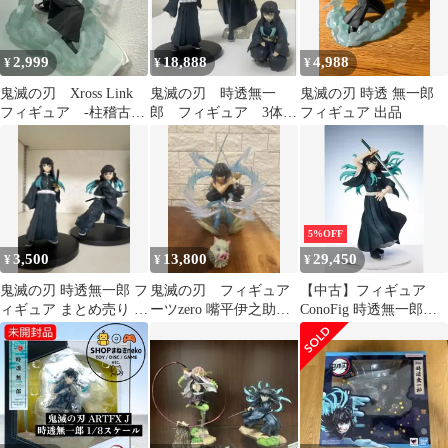
2,999
18,888
4,988
¥
¥
¥
鬼滅の刃 Xross Link
鬼滅の刃 時透無一
鬼滅の刃 時透 無一郎
フィギュア -柱稽古
郎 フィギュア 3体ま
フィギュア 出品
編- 時透無一郎
とめ売り 一番くじ
5%OFF
3,500
13,800
29,450
¥
¥
¥
鬼滅の刃 時透無一郎 フ
鬼滅の刃 フィギュア
【中古】フィギュア
ィギュア まとめ売り 2
ーツzero 嘴平伊之助
ConoFig 時透無一郎
点 お値下げしました
フィギュア
「鬼滅の刃」
ANIPLEX+限定