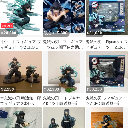
5%OFF
28,500
15,800
31,050
¥
現在 ¥
¥
【中古】フィギュア フ
鬼滅の刃 フィギュア
鬼滅の刃 Figuarts（ フ
ィギュアーツZERO 時
ーツzero 嘴平伊之助
ィギュアーツ ）ZERO
透無一郎 「鬼滅の刃」
顔パーツ付き
時透無一郎
2,999
32,999
33,333
¥
¥
¥
☆鬼滅の刃 時透無一郎
鬼滅の刃 コトブキヤ
鬼滅の刃 フィギュアー
フィギュア 2体セット
ARTFX J 時透無一郎
ツZERO 時透無一郎
☆
1/8 PVC製塗装済み完成
figuarts zero
品