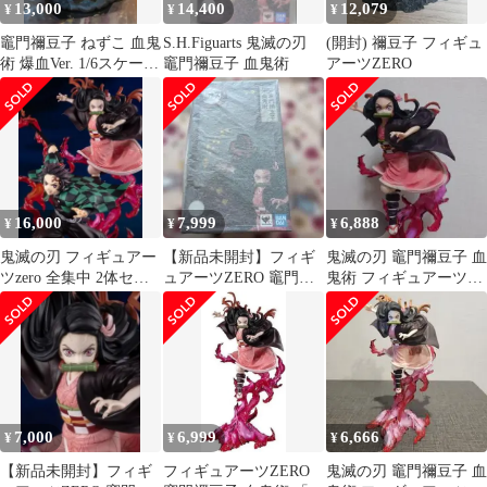
13,000
14,400
12,079
¥
¥
¥
竈門禰豆子 ねずこ 血鬼
S.H.Figuarts 鬼滅の刃
(開封) 禰豆子 フィギュ
術 爆血Ver. 1/6スケール
竈門禰豆子 血鬼術
アーツZERO
塗装済み完成品
16,000
7,999
6,888
¥
¥
¥
鬼滅の刃 フィギュアー
【新品未開封】フィギ
鬼滅の刃 竈門禰豆子 血
ツzero 全集中 2体セッ
ュアーツZERO 竈門禰
鬼術 フィギュアーツ
ト
豆子 血鬼術 「鬼滅の
ZERO
刃」
7,000
6,999
6,666
¥
¥
¥
【新品未開封】フィギ
フィギュアーツZERO
鬼滅の刃 竈門禰豆子 血