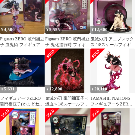
ABS製 塗装済み完成品
フィギュア BAS61514
4,500
5,555
12,600
¥
¥
¥
Figuarts ZERO 竈門禰豆
Figuarts ZERO 竈門禰豆
鬼滅の刃 アニプレック
子 血鬼術 フィギュア
子 鬼化進行時 フィギュ
ス 1/8スケールフィギュ
ア
ア 竈門禰豆子 鬼化進行
時
5,631
12,800
20,110
¥
¥
¥
フィギュアーツZERO
鬼滅の刃 竈門禰豆子＜
TAMASHII NATIONS
竈門禰豆子(かまどねず
爆血＞1/8スケールフィ
フィギュアーツZERO
こ) 鬼滅の刃 完成品 フ
ギュア 定価16,000円
鬼滅の刃 竈門襧豆子 血
ィギュア バンダイスピ
鬼術 約240mm PVC・
リッツ
ABS製 塗装済み完成品
フィギュア BAS61514