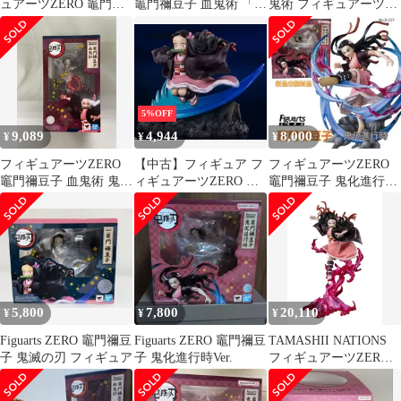
ュアーツZERO 竈門禰
竈門禰豆子 血鬼術 「鬼
鬼術 フィギュアーツ
豆子 血鬼術 「鬼滅の
滅の刃」 アニプレッ
ZERO フィギュア
刃」
クス
5%OFF
9,089
4,944
8,000
¥
¥
¥
フィギュアーツZERO
【中古】フィギュア フ
フィギュアーツZERO
竈門禰豆子 血鬼術 鬼滅
ィギュアーツZERO 竈
竈門禰豆子 鬼化進行時
の刃
門禰豆子 「鬼滅の刃」
【未開封品】
5,800
7,800
20,110
¥
¥
¥
Figuarts ZERO 竈門禰豆
Figuarts ZERO 竈門禰豆
TAMASHII NATIONS
子 鬼滅の刃 フィギュア
子 鬼化進行時Ver.
フィギュアーツZERO
鬼滅の刃 竈門襧豆子 血
鬼術 約240mm PVC・