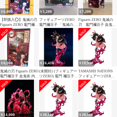
6,000
5,200
7,200
¥
¥
¥
【即購入️⭕️】鬼滅の刃
フィギュアーツZERO
Figuarts ZERO 鬼滅の
Figuarts ZERO 竈門禰豆
竈門禰豆子 「鬼滅の
刃 竈門禰豆子 血鬼術
子 血鬼術 未開封
刃」
約240ミリ
6,000
16,416
19,950
¥
¥
¥
鬼滅の刃 Figuarts ZERO
(未開封) (フィギュアー
TAMASHII NATIONS
竈門禰豆子 血鬼術 内袋
ツZERO) 竈門 禰豆子
フィギュアーツZERO
未開封
出品
鬼滅の刃 竈門襧豆子 血
鬼術 約240mm PVC・
ABS製 塗装済み完成品
フィギュア BAS61514
14,000
20,110
20,110
¥
¥
¥