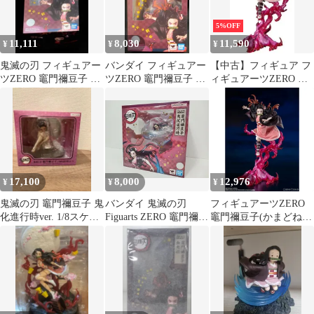
5%OFF
11,111
8,030
11,590
¥
¥
¥
鬼滅の刃 フィギュアー
バンダイ フィギュアー
【中古】フィギュア フ
ツZERO 竈門禰豆子 血
ツZERO 竈門禰豆子 血
ィギュアーツZERO 竈
鬼術
鬼術
門禰豆子 血鬼術 「鬼滅
の刃」
17,100
8,000
12,976
¥
¥
¥
鬼滅の刃 竈門禰豆子 鬼
バンダイ 鬼滅の刃
フィギュアーツZERO
化進行時ver. 1/8スケー
Figuarts ZERO 竈門禰豆
竈門禰豆子(かまどねず
ルフィギュア 新品未
子 鬼化進行時 フィギュ
こ) 血鬼術 鬼滅の刃 完
使用品
ア 未開封品 [MO-8265]
成品 フィギュア バンダ
イスピリッツ