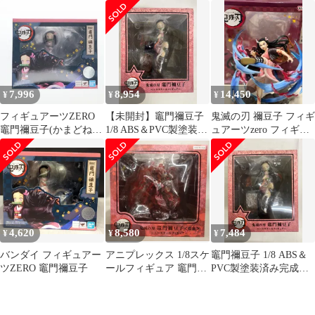
ア アニプレックス
滅の刃」 1/8 ABS＆
PVC製塗装済み完成品
ANIPLEX+限定
7,996
8,954
14,450
¥
¥
¥
フィギュアーツZERO
【未開封】竈門禰豆子
鬼滅の刃 禰豆子 フィギ
竈門禰豆子(かまどねず
1/8 ABS＆PVC製塗装済
ュアーツzero フィギュ
こ) 鬼滅の刃 完成品 フ
み完成品 ANIPLEX+限
ア
ィギュア バンダイスピ
定 鬼滅の刃
リッツ
4,620
8,580
7,484
¥
¥
¥
バンダイ フィギュアー
アニプレックス 1/8スケ
竈門禰豆子 1/8 ABS＆
ツZERO 竈門禰豆子
ールフィギュア 竈門禰
PVC製塗装済み完成品
豆子 〈爆血〉
ANIPLEX+限定 鬼滅の
刃