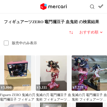
フィギュアーツZERO 竈門禰豆子 血鬼術 の検索結果
並び替え
販売中のみ表示
5,000
5,111
7,777
¥
¥
¥
Figuarts ZERO 鬼滅の刃
鬼滅の刃 竈門禰豆子 血
鬼滅の刃 竈門禰豆子 血
竈門禰豆子 フィギュア
鬼術 フィギュアーツ
鬼術 フィギュアーツ
ZERO フィギュア
ZERO・一番くじフィ