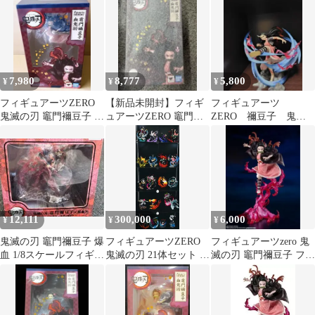
ギュア
7,980
8,777
5,800
¥
¥
¥
フィギュアーツZERO
【新品未開封】フィギ
フィギュアーツ
鬼滅の刃 竈門襧豆子 血
ュアーツZERO 竈門禰
ZERO 禰豆子 鬼化
鬼術
豆子 血鬼術 「鬼滅の
進行時
刃」
12,111
300,000
6,000
¥
¥
¥
鬼滅の刃 竈門禰豆子 爆
フィギュアーツZERO
フィギュアーツzero 鬼
血 1/8スケールフィギュ
鬼滅の刃 21体セット ま
滅の刃 竈門禰豆子 フィ
ア
とめ売り 全箱あり
ギュア