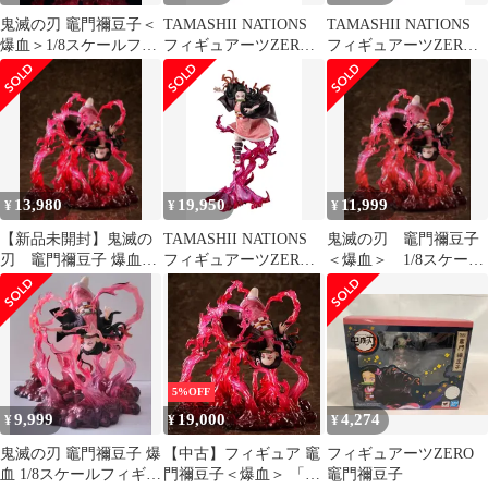
鬼滅の刃 竈門禰豆子＜
TAMASHII NATIONS
TAMASHII NATIONS
爆血＞1/8スケールフィ
フィギュアーツZERO
フィギュアーツZERO
ギュア
鬼滅の刃 竈門襧豆子 血
鬼滅の刃 竈門襧豆子 血
鬼術 約240mm PVC・
鬼術 約240mm PVC・
ABS製 塗装済み完成品
ABS製 塗装済み完成品
フィギュア BAS61514
フィギュア BAS61514
13,980
19,950
11,999
¥
¥
¥
【新品未開封】鬼滅の
TAMASHII NATIONS
鬼滅の刃 竈門禰豆子
刃 竈門禰豆子 爆血1/8
フィギュアーツZERO
＜爆血＞ 1/8スケール
スケールフィギュア
鬼滅の刃 竈門襧豆子 血
フィギュア アニプレ
ANIPLEX
鬼術 約240mm PVC・
ックス 限定
ABS製 塗装済み完成品
フィギュア BAS61514
5%OFF
9,999
19,000
4,274
¥
¥
¥
鬼滅の刃 竈門禰豆子 爆
【中古】フィギュア 竈
フィギュアーツZERO
血 1/8スケールフィギュ
門禰豆子＜爆血＞ 「鬼
竈門禰豆子