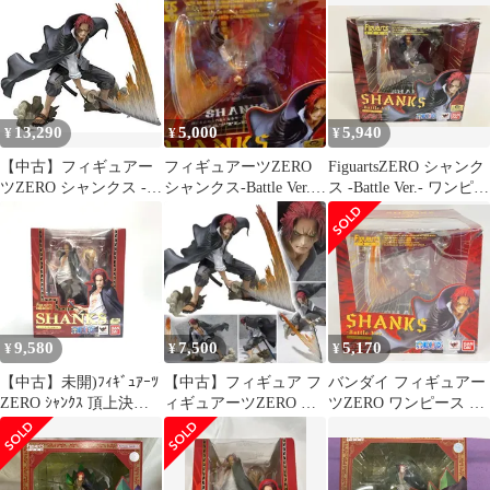
Special Color Edition
「ワンピース」 魂ウェ
ブ商店限定
13,290
5,000
5,940
¥
¥
¥
【中古】フィギュアー
フィギュアーツZERO
FiguartsZERO シャンク
ツZERO シャンクス -
シャンクス-Battle Ver.-
ス -Battle Ver.- ワンピｰ
Battle Ver.- 9jupf8b
「ワンピース」
ス/S.H.Figuarts
9,580
7,500
5,170
¥
¥
¥
【中古】未開)ﾌｨｷﾞｭｱｰﾂ
【中古】フィギュア フ
バンダイ フィギュアー
ZERO ｼｬﾝｸｽ 頂上決戦
ィギュアーツZERO シ
ツZERO ワンピース シ
Ver[18]
ャンクス-Battle Ver.-
ャンクス バトルver
「ワンピース」
PVC