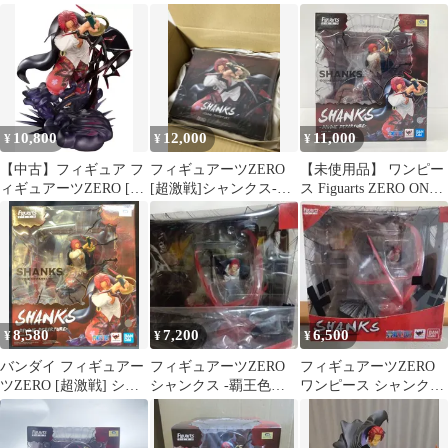
避- 「ワンピース」
ンクス 神避 フィギュア
10,800
12,000
11,000
¥
¥
¥
【中古】フィギュア フ
フィギュアーツZERO
【未使用品】 ワンピー
ィギュアーツZERO [超
[超激戦]シャンクス-神
ス Figuarts ZERO ONE
激戦]シャンクス-神避-
避- 『ONE PIECE』
PIECE ［超激戦］シャ
「ワンピース」
ンクス 神避 フィギュア
おもちゃ フィギュアー
ツZERO 【047-260723-
SH-07-hon】
8,580
7,200
6,500
¥
¥
¥
バンダイ フィギュアー
フィギュアーツZERO
フィギュアーツZERO
ツZERO [超激戦] シャ
シャンクス -覇王色の
ワンピース シャンクス
ンクス-神避-
覇気- 「ワンピース」
覇王色の覇気