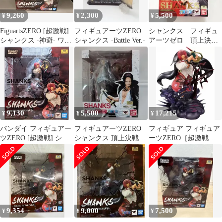
9,260
2,300
5,500
¥
¥
¥
FiguartsZERO [超激戦]
フィギュアーツZERO
シャンクス フィギュ
シャンクス -神避- ワン
シャンクス -Battle Ver.-
アーツゼロ 頂上決戦
ピｰス
ver. FIGUARTS ZERO
9,130
5,500
17,215
¥
¥
¥
バンダイ フィギュアー
フィギュアーツZERO
フィギュア フィギュア
ツZERO [超激戦] シャ
シャンクス 頂上決戦
ーツZERO［超激戦］
ンクス-神避-
Ver Special Color
シャンクス-神避- 「ワ
ンピース」【14日以内
発送】
9,354
9,000
7,500
¥
¥
¥