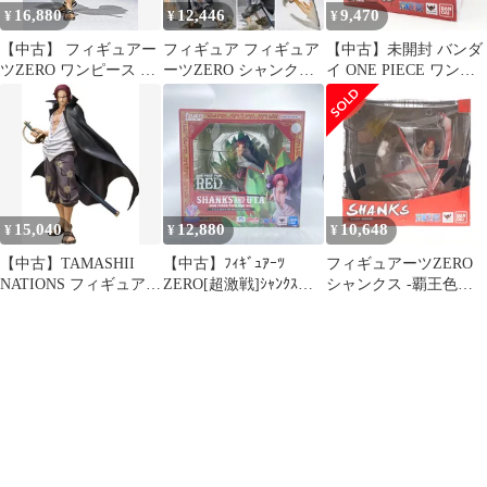
16,880
12,446
9,470
¥
¥
¥
【中古】 フィギュアー
フィギュア フィギュア
【中古】未開封 バンダ
ツZERO ワンピース シ
ーツZERO シャンクス-
イ ONE PIECE ワンピ
ャンクス（頂上決戦
Battle Ver.- 「ワンピー
ース Figuarts ZERO 超
Ver.） Special Color
ス」【10日以内発送】
激戦 フィギュアーツゼ
Edition （魂ウェブ限
ロ シャンクス 覇王色の
定）
覇気[17]
15,040
12,880
10,648
¥
¥
¥
【中古】TAMASHII
【中古】ﾌｨｷﾞｭｱｰﾂ
フィギュアーツZERO
NATIONS フィギュアー
ZERO[超激戦]ｼｬﾝｸｽ&ｳ
シャンクス -覇王色の
ツZERO シャンクス(頂
ﾀ ONE PIECE FILM
覇気- ONE PIECE(ワン
上決戦Ver.) [並行輸入
RED Ver. 開封/箱ｲﾀﾐ ﾜﾝ
ピース) 完成品 フィギ
品]
ﾋﾟｰｽ[92]
ュア バンダイ