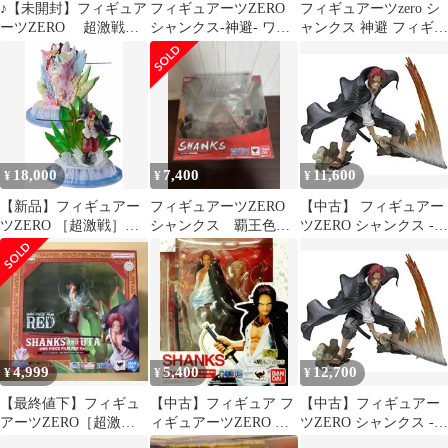
♪【未開封】フィギュア
フィギュアーツZERO
フィギュアーツzero シ
ーツZERO 超激戦
シャンクス-神避- ワン
ャンクス 神避 フィギュ
シャンクス 神避■＊同
ピース フィギュア 未開
ア
梱不可
封
18,000
7,400
11,600
¥
¥
¥
【新品】フィギュアー
フィギュアーツZERO
【中古】 フィギュアー
ツZERO ［超激戦］ワ
シャンクス 覇王色の
ツZERO シャンクス -
ンピース シャンクス＆
覇気
Battle Ver.-
ウタ -ONE PIECE FILM
RED Ver.- 約240mm
PVC＆ABS製 塗装済み
完成品フィギュア
4,999
5,400
12,700
¥
¥
¥
【最終値下】フィギュ
【中古】フィギュア フ
【中古】フィギュアー
アーツZERO［超激
ィギュアーツZERO シ
ツZERO シャンクス -
戦］ シャンクス&ウタ
ャンクス(頂上決戦Ver.)
Battle Ver.-