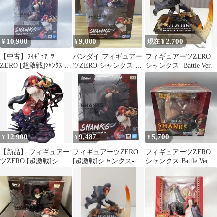
10,900
9,000
2,700
¥
¥
現在 ¥
【中古】ﾌｨｷﾞｭｱｰﾂ
バンダイ フィギュアー
フィギュアーツZERO
ZERO [超激戦]ｼｬﾝｸｽ-神
ツZERO シャンクス 神
シャンクス -Battle Ver.-
避- 未開封/箱ｲﾀﾐ ﾜﾝﾋﾟｰ
避 未開封品
ｽ[92]
12,900
9,487
5,700
¥
¥
¥
【新品】 フィギュアー
フィギュアーツZERO
フィギュアーツZERO
ツZERO [超激戦]シャ
[超激戦]シャンクス-神
シャンクス Battle Ver.
ンクス-神避- 佐賀
避- ONE PIECE(ワンピ
ワンピース
ース) 完成品 フィギュ
ア バンダイスピリッツ