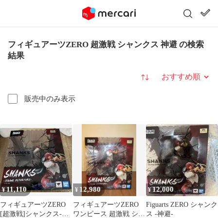
フィギュアーツZERO 超激戦 シャンクス 神避 の検索
結果
並び替え
販売中のみ表示
11,110
12,980
12,000
¥
¥
¥
フィギュアーツZERO
フィギュアーツZERO
Figuarts ZERO シャンク
[超激戦]シャンクス-神
ワンピース 超激戦 シャ
ス -神避-