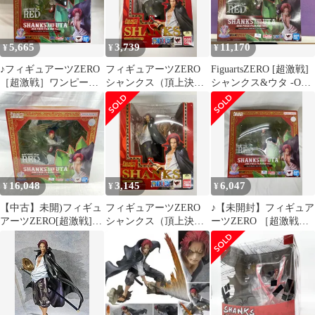
5,665
3,739
11,170
¥
¥
¥
♪フィギュアーツZERO
フィギュアーツZERO
FiguartsZERO [超激戦]
［超激戦］ワンピース
シャンクス（頂上決戦
シャンクス&ウタ -ONE
シャンクス＆ウタ -
ver．）
PIECE FILM RED Ver.-
ONE PIECE FILM RED
ワンピー
Ver.■＊同梱不可
ス/S.H.Figuarts(フィギ
ュアーツ)
16,048
3,145
6,047
¥
¥
¥
【中古】未開)フィギュ
フィギュアーツZERO
♪【未開封】フィギュア
アーツZERO[超激戦]シ
シャンクス（頂上決戦
ーツZERO ［超激戦］
ャンクス＆ウタ ONE
ver．）
ワンピース シャンクス
PIECE FILM RED Ver.
＆ウタ -ONE PIECE
[91]
FILM RED Ver.■＊同梱
不可