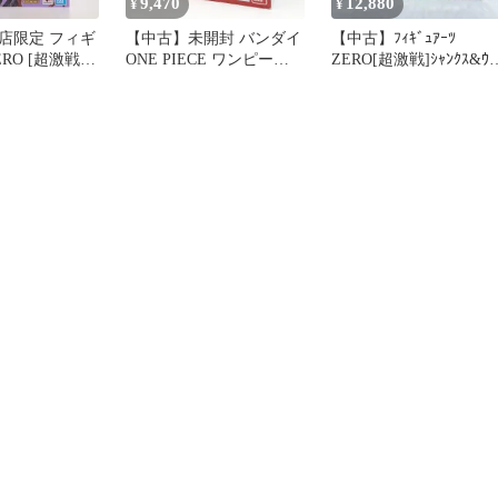
9,470
12,880
¥
¥
店限定 フィギ
【中古】未開封 バンダイ
【中古】ﾌｨｷﾞｭｱｰﾂ
RO [超激戦]
ONE PIECE ワンピース
ZERO[超激戦]ｼｬﾝｸｽ&ｳﾀ
 ドラゴンボー
Figuarts ZERO 超激戦 フ
ONE PIECE FILM RED
 フィギュア
ィギュアーツゼロ シャン
Ver. 開封/箱ｲﾀﾐ ﾜﾝﾋﾟｰｽ
ピリッツ
クス 覇王色の覇気[17]
[92]