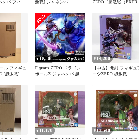
ネンバ フィギ
激戦] ジャネンバ
ZERO［超激戦（EXTR
ゴンボール
BATTLE）］ジャネン
10,500
14,200
¥
¥
ール フィギュ
Figuarts ZERO ドラゴン
【中古】開封 フィギュ
 [超激戦] ジ
ボールZ ジャネンバ 超激
ーツZERO 超激戦
戦 新品未開封
EXTRA BATTLE ジャネ
ンバ バンダイ ドラゴン
ボールZ[17]
11,170
13,540
¥
¥