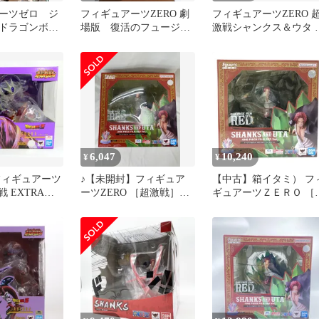
ーツゼロ ジ
フィギュアーツZERO 劇
フィギュアーツZERO 
ドラゴンボー
場版 復活のフュージョ
激戦シャンクス＆ウタ -
ン フィギュア2体セッ
ONE PIECE FILM RED
ト
Ver-
6,047
10,240
¥
¥
フィギュアーツ
♪【未開封】フィギュア
【中古】箱イタミ） フ
戦 EXTRA
ーツZERO ［超激戦］ワ
ギュアーツＺＥＲＯ ［
 クウラ 最終形態
ンピース シャンクス＆ウ
激戦］ シャンクス＆ウ
タ -ONE PIECE FILM
ＯＮＥ ＰＩＥＣＥ ＦＩ
RED Ver.■＊同梱不可
ＬＭ ＲＥＤ Ｖｅｒ．[24