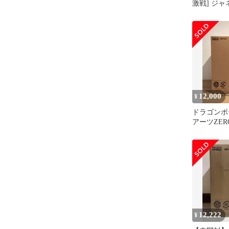
激戦] ジャ
ュア ドラ
12,000
¥
ドラゴンボ
アーツZERO
ャネンバ
12,222
¥