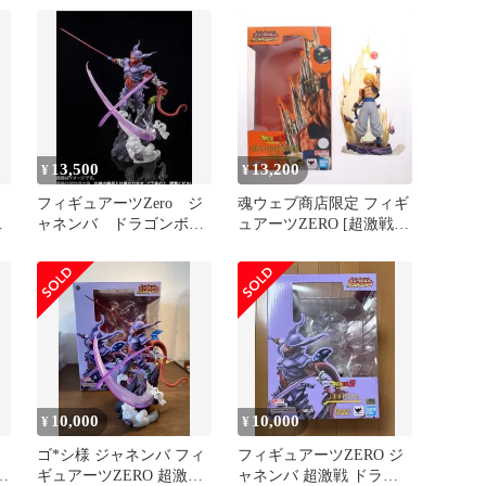
13,500
13,200
¥
¥
フィギュアーツZero ジ
魂ウェブ商店限定 フィギ
未
ャネンバ ドラゴンボー
ュアーツZERO [超激戦]
ルフィギュア
スーパーサイヤ人ゴジー
タ-復活のフュージョン-
ドラゴンボールZ 完成品
フィギュア バンダイスピ
リッツ
10,000
10,000
¥
¥
ゴ*シ様 ジャネンバ フィ
フィギュアーツZERO ジ
-
ギュアーツZERO 超激戦
ャネンバ 超激戦 ドラゴ