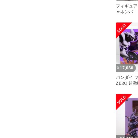
フィギュア
ャネンバ 
ル
17,050
¥
バンダイ 
ZERO 超激
BATTLE