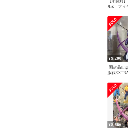
【未開封】
ルZ フィ
ZERO 超
人ゴジータ
9,200
¥
[開封品]Figu
激戦EXTRA
ネンバ
8,666
¥