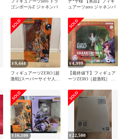
フィギュアーツzero ドラ
ナ*ヤ様 【美品】フィギ
ゴンボールZ ジャネンバ
ュアーツzero ジャネンバ
ス
M
9,444
4,999
¥
¥
フィギュアーツZERO [超
【最終値下】フィギュア
激戦]スーパーサイヤ人ゴ
ーツZERO［超激戦］ シ
ジータ-復活のフュージョ
ャンクス&ウタ
ン…
16,100
22,500
¥
¥