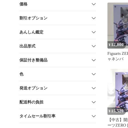
価格
割引オプション
あんしん鑑定
12,000
¥
出品形式
Figuarts 
ャネンバ
保証付き整備品
色
発送オプション
配送料の負担
15,520
¥
タイムセール割引率
【中古】開
ーツZERO 