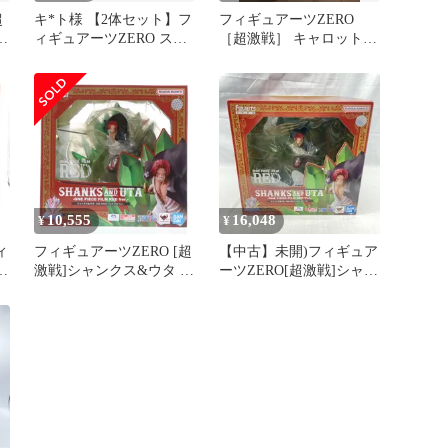
超
キ*ト様 【2体セット】フ
フィギュアーツZERO
ィギュアーツZERO スー
［超激戦］ キャロット -
パーサイヤ人ゴジータ＆
スーロン-
ジャネ
10,555
16,048
¥
¥
ィ
フィギュアーツZERO [超
【中古】未開)フィギュア
超
激戦]シャンクス&ウタ -
ーツZERO[超激戦]シャン
タ
ONE PIECE FILM RED
クス＆ウタ ONE PIECE
Ver.- ONE PIECE FILM
FILM RED Ver.[91]
]
RED(ワンピースフィルム
レッド) 完成品 フィギュ
ア バンダイスピリッツ