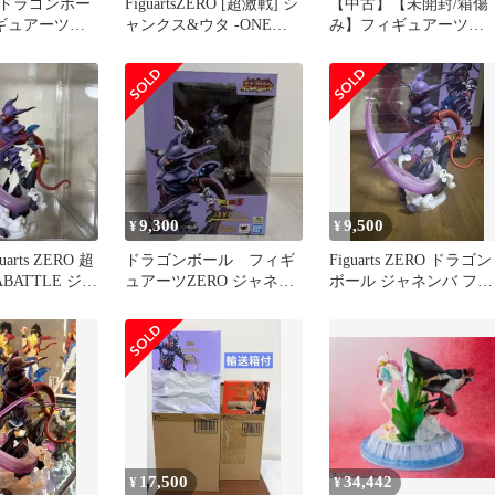
ドラゴンボー
FiguartsZERO [超激戦] シ
【中古】【未開封/箱傷
ギュアーツ
ャンクス&ウタ -ONE
み】フィギュアーツ
激戦 超サイヤ
PIECE FILM RED Ver.- ワ
ZERO[超激戦]シャンク
ンピース/S.H.Figuarts(フ
＆ウタ ONE PIECE FIL
ィギュアーツ)
RED Ver. 「ワンピース
FILM RED」[95]
9,300
9,500
¥
¥
arts ZERO 超
ドラゴンボール フィギ
Figuarts ZERO ドラゴン
BATTLE ジャ
ュアーツZERO ジャネン
ボール ジャネンバ フィ
バフィギュア
ギュア
17,500
34,442
¥
¥