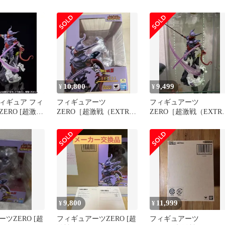
パーサイヤ人ゴジータ-復
スーロン-
活のフュージョン- 「ド
ラゴンボールZ 復活のフ
ュージョン!!悟空とベジ
ータ」 魂ウェブ商店限定
【10日以内発送】
10,800
9,499
¥
¥
ィギュア フィ
フィギュアーツ
フィギュアーツ
ERO [超激
ZERO［超激戦（EXTRA
ZERO［超激戦（EXTR
ンバ 「ドラゴ
BATTLE）］ジャネンバ
BATTLE）］ジャネン
」 魂ウェブ商
9,800
11,999
¥
¥
ツZERO [超
フィギュアーツZERO [超
フィギュアーツ