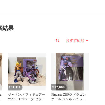
索結果
並び替え
11,111
12,000
¥
¥
ュ
ジャネンバ フィギュアー
Figuarts ZERO ドラゴン
バ
ツZERO ゴジータ セット
ボール ジャネンバ フィ
ギュア