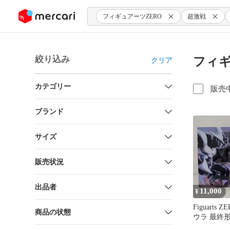
ンツにスキップ
フィギュアーツZERO
超激戦
絞り込み
フィギ
クリア
カテゴリー
販売
ブランド
サイズ
販売状況
出品者
11,000
¥
Figuarts 
商品の状態
ウラ 最終