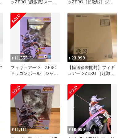
A
ツZERO [超激戦]スーパ
ツZERO［超激戦］ジャ
バ
ーサイヤ人ゴジータ ドラ
ネンバ 「ドラゴンボール
ゴンボールZ 復活のフュ
Z」 魂ウェブ商店限定
ージョン!!悟空とベジー
【10日以内発送】
タ
11,555
23,999
¥
¥
ア
フィギュアーツ ZERO
【輸送箱未開封】フィギ
ドラゴンボール ジャネ
ュアーツZERO ［超激
ンバ 未開封品 輸送箱
戦］ キャロット -スーロ
あり
ン-
11,111
10,090
¥
¥