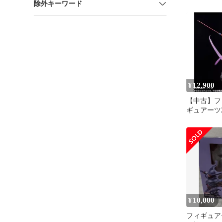
除外キーワード
ネンバ[79]
12,900
¥
【中古】フ
ギュアーツZ
戦] ジャネ
ンボールZ
店限定
10,000
¥
フィギュアー