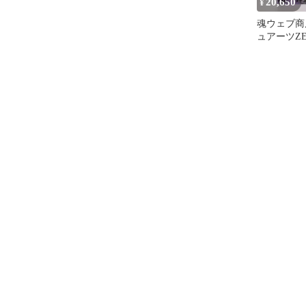
20,650
¥
魂ウェブ商
ュアーツZE
ジャネンバ
ルZ 完成品
バンダイス