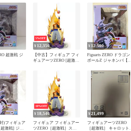
5%OFF
12,350
12,500
¥
¥
ZERO 超激戦 ジ
【中古】フィギュア フィ
Figuarts ZERO ドラゴン
ギュアーツZERO [超激
ボールZ ジャネンバ【
戦]スーパーサイヤ人ゴジ
開封】
ータ-復活のフュージョ
ン- 「ドラゴンボールZ
復活のフュージョン!!悟
空とベジータ」 魂ウェブ
商店限定
10%OFF
18,540
21,499
¥
¥
封)フィギュア
フィギュア フィギュアー
フィギュアーツZERO
[超激戦] ジャ
ツZERO［超激戦］スー
［超激戦］ キャロット 