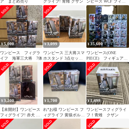
ア まとめ売り
グライフ! 青雉 クザン
ンピース WCF フィグ
ライフ まとめ 6種セッ
ト LF7032 f099
5,000
3,099
35,600
¥
¥
¥
ワンピース フィグラ
ワンピース 三大将スマ
ワンピース(ONE
イフ 海軍三大将 7体
ホスタンド 3点セット
PIECE) フィギュアセ
バンダイ
ット
3,200
1,700
1,499
¥
¥
¥
【未開封】ワンピース
れ*お様 ワンピース フ
ワンピースフィグライ
フィグライフ! 赤犬 黄
ィグライフ 黄猿ボルサ
フ！青雉 クザン
猿 青雉+黒ひげ 4体セ
リーノ 青雉クザン 2種
ット
セット