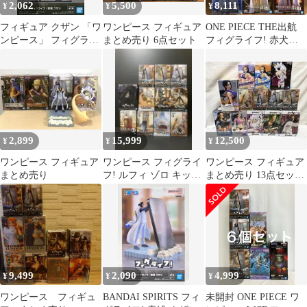
2,062
5,500
8,111
¥
¥
¥
フィギュア クザン 「ワ
ワンピース フィギュア
ONE PIECE THE出航
ンピース」 フィグライ
まとめ売り 6点セット
フィグライフ! 赤犬
フ! 青雉 クザン【14日
黄猿 青雉 フィギュ
以内発送】
ア
2,899
15,999
12,500
¥
¥
¥
ワンピース フィギュア
ワンピース フィグライ
ワンピース フィギュア
まとめ売り
フ! ルフィ ゾロ キッド
まとめ売り 13点セット
ティーチ 赤犬 黄猿 青
匿名配送
雉
9,499
2,090
4,999
¥
¥
¥
ワンピース フィギュ
BANDAI SPIRITS フィ
未開封 ONE PIECE ワ