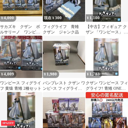
4,000
300
1,100
¥
現在 ¥
¥
サカズキ クザン ボ
フィグライフ 青雉
【中古】フィギュア ク
ルサリーノ ワンピー
クザン ジャンク品
ザン 「ワンピース」 フ
ス フィグライフ 3体
ィグライフ！ 青雉 クザ
まとめ売り
ン
4,009
1,980
1,783
¥
¥
¥
ワンピース フィグライ
バンプレスト クザン ワ
クザン ワンピース フィ
フ 黄猿 青雉 2種セット
ンピｰス フィグライフ!
グライフ! 青雉 ONE
青雉 クザン ワンピｰス
PIECE フィギュア プラ
イズ(2746723) バンプレ
スト
10%OFF