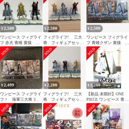
2,500
2,500
2,500
¥
¥
¥
ワンピース フィグライ
フィグライフ! 三大
ワンピース フィグライ
フ 赤犬 青雉 黄猿 ス
将 フィギュアセッ
フ 青雉クザン 黄猿 赤
マホスタンド
ト 青雉 黄猿 赤
犬 スマホスタンド フ
犬 ワンピース
ィギュア
2,499
2,200
1,200
¥
¥
¥
ワンピース フィグライ
フィグライフ! 三大
【新品 未開封】ONE
フ！ 海軍三大将 3種
将 フィギュアセッ
PIECE ワンピース 青雉
セット
ト 青雉 黄猿 赤
クザン Bバンダイ
犬 ワンピース