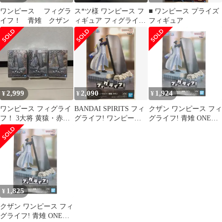
ワンピース フィグラ
ス*ツ様 ワンピース フ
■ ワンピース プライズ
イフ！ 青雉 クザン
ィギュア フィグライ
フィギュア
フ！ 三大将 赤犬 黄猿
青雉
2,999
2,090
1,924
¥
¥
¥
ワンピース フィグライ
BANDAI SPIRITS フィ
クザン ワンピース フィ
フ！ 3大将 黄猿・赤
グライフ! ワンピース
グライフ! 青雉 ONE
犬・青キジ
青雉 クザン
PIECE フィギュア プラ
イズ(2746723) バンプレ
スト
1,825
¥
クザン ワンピース フィ
グライフ! 青雉 ONE