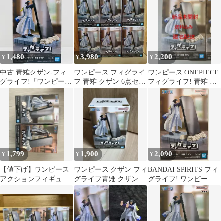
キ
1,480
3,980
2,200
¥
¥
¥
中古 青雉クザン-フィ
ワンピース フィグライ
ワンピース ONEPIECE
グライフ!「ワンピー
フ 青雉 クザン 6点セッ
フィグライフ! 青雉 ク
ス」
ト フィギュア
ザン
1,799
1,900
2,090
¥
¥
¥
【値下げ】ワンピース
ワンピース クザン フィ
BANDAI SPIRITS フィ
アクションフィギュア
グライフ青雉 クザン フ
グライフ! ワンピース
2体セット
ィギュア
青雉 クザン