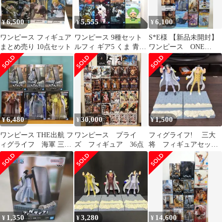
6,500
5,555
6,100
¥
¥
¥
ワンピース フィギュア
ワンピース 9種セット
S*E様 【新品未開封】
まとめ売り 10点セット
ルフィ ギア5 くま 青キ
ワンピース ONE
ジ ガープ チョッパー
PIECE フィギュア
ゾロ
14個 まと
6,480
30,000
1,500
¥
¥
¥
ワンピース THE出航 フ
ワンピース プライ
フィグライフ! 三大
ィグライフ 海軍 三大
ズ フィギュア 36点
将 フィギュアセッ
将 赤イヌ・青キジ・黄
ト 青雉 黄猿 ワン
ザル
ピース
1,350
3,280
14,600
¥
¥
¥