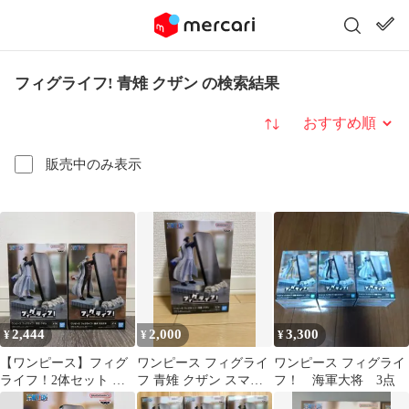
フィグライフ! 青雉 クザン の検索結果
並び替え
販売中のみ表示
2,444
2,000
3,300
¥
¥
¥
【ワンピース】フィグ
ワンピース フィグライ
ワンピース フィグライ
ライフ！2体セット 青
フ 青雉 クザン スマホ
フ！ 海軍大将 3点
雉クザン＆赤犬サカズ
スタンド