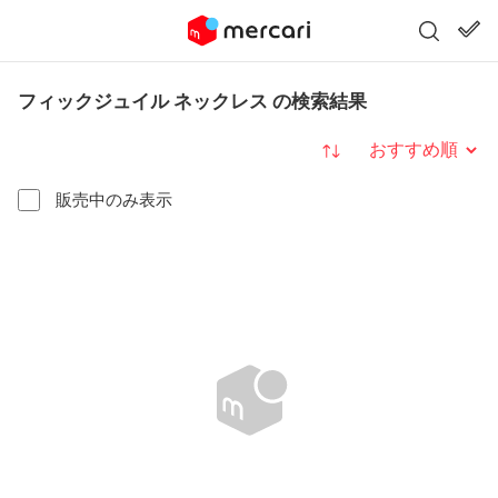
フィックジュイル ネックレス の検索結果
並び替え
販売中のみ表示