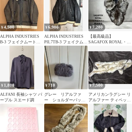
4,500
6,900
7,280
¥
¥
¥
ALPHA INDUSTRIES
ALPHA INDUSTRIES
【最高級品】
B-3 フェイクムートン
PIL7TB-3 フェイクムー
SAGAFOX ROYAL・リ
ボアジャケット M
トンジャケットM
アルファー・ストー
ル・マフラー・成人式
1,800
710
7,500
¥
¥
¥
ALFANI 長袖シャツ パ
グレー リアルファ
アメリカンラグシー リ
ープル スエード調
ー ショルダーバッ
アルファー ティペット
グ イベント
マフラー