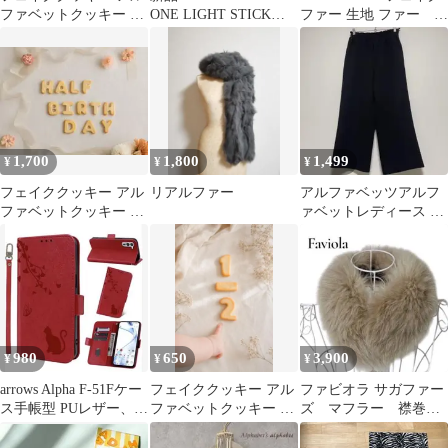
ファベットクッキー 名
ONE LIGHT STICK
ファー 生地 ファー ハ
前作成 撮影小物 バース
BAG
マナカ
デーフォト
1,700
1,800
1,499
¥
¥
¥
フェイククッキー アル
リアルファー
アルファベッツアルフ
ファベットクッキー ハ
ァベットレディース ブ
ーフバースデー 撮影小
ラック ワイドパンツ イ
物
ージーパンツF
980
650
3,900
¥
¥
¥
arrows Alpha F-51Fケー
フェイククッキー アル
ファビオラ サガファー
ス手帳型 PUレザー、財
ファベットクッキー ハ
ズ マフラー 襟巻
布型、可愛い猫柄
ーフバースデー 撮影小
き リアルファー フ
物
ォックスファー 毛皮