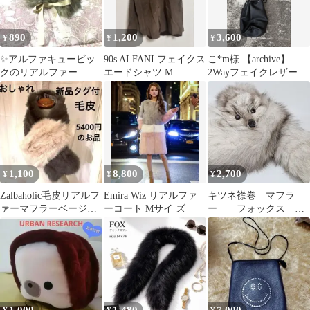
890
1,200
3,600
¥
¥
¥
✨アルファキュービッ
90s ALFANI フェイクス
こ*m様 【archive】
クのリアルファー
エードシャツ M
2Wayフェイクレザー 巾
着型バッグ
1,100
8,800
2,700
¥
¥
¥
Zalbaholic毛皮リアルフ
Emira Wiz リアルファ
キツネ襟巻 マフラ
ァーマフラーベージュ
ーコート Mサイ ズ
ー フォックス リ
ブラウン柔らかい豪華
アルファー 顔付き
クリップ
足付き