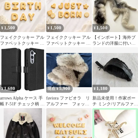
1,500
1,500
1,500
¥
¥
¥
フェイククッキー アル
フェイククッキー アル
【インポート】海外ブ
ファベットクッキー バ
ファベットクッキー ニ
ランドの洋服に付いて
ースデーフォト 撮影小
ューボーンフォト ジャ
いたイタチのリアルフ
物
ストボーン
ァー
1,680
5,900
1,180
¥
現在 ¥
¥
arrows Alpha ケース 手
faviora ファビオラ リ
新品未使用！作家ポー
帳 F-51F チェック柄 手
アルファー フォック
チ ミンク/リアルファ
帳 ケース 【Color】ブ
ス
ー/本毛皮ハンドメイド/
ラック
バック/手作り