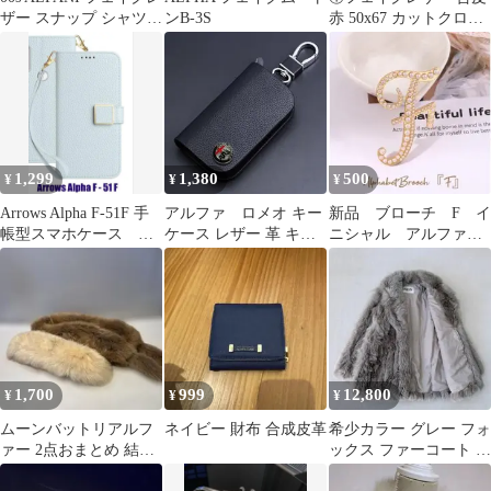
ザー スナップ シャツ
ンB-3S
赤 50x67 カットクロス
XL ネイビー
ハギレ はぎれ 小物作り
1,299
1,380
500
¥
¥
¥
Arrows Alpha F-51F 手
アルファ ロメオ キー
新品 ブローチ F イ
帳型スマホケース ス
ケース レザー 革 キー
ニシャル アルファベ
トラップ付き
カバー 高級 黒
ット フェイクパー
ル ゴールド 推し活
1,700
999
12,800
¥
¥
¥
ムーンバットリアルフ
ネイビー 財布 合成皮革
希少カラー グレー フォ
ァー 2点おまとめ 結婚
ックス ファーコート リ
式 イベントファーティ
アルファー ボリューム