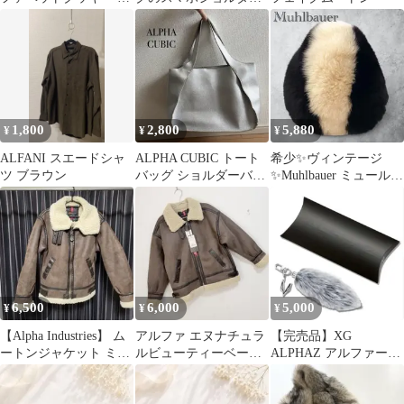
ースデーフォト 1BD 撮
★ドット柄★未使用で
影小物
す
1,800
2,800
5,880
¥
¥
¥
ALFANI スエードシャ
ALPHA CUBIC トート
希少✨ヴィンテージ
ツ ブラウン
バッグ ショルダーバッ
✨Muhlbauer ミュールバ
グ シルバー
ウアー リアルファー 帽
子
6,500
6,000
5,000
¥
¥
¥
【Alpha Industries】 ム
アルファ エヌナチュラ
【完売品】XG
ートンジャケット ミリ
ルビューティーベーシ
ALPHAZ アルファーズ
タリー
ック フェイクムートン
限定 テイルチャーム
ジャケット.56