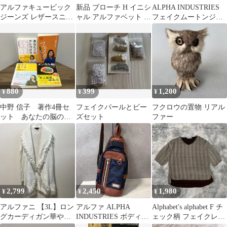
アルファキュービック
新品 ブローチ H イニシ
ALPHA INDUSTRIES
ジーンズ レザースニー
ャル アルファベット フ
フェイクムートンジャ
カー 茶 28cm 防水仕様
ェイクパール
ケット XL
3E
880
399
1,200
¥
¥
¥
中野 信子 著作4冊セ
フェイクパールとビー
フクロウの置物 リアル
ット あなたの脳のし
ズセット
ファー
つけ方 ＆ 空気を読
む脳 ＆ メンタル
脳 ＆ フェイク C4
2,799
2,450
1,980
¥
¥
¥
アルファニ 【3L】ロン
アルファ ALPHA
Alphabet's alphabet F チ
グカーディガン華やか
INDUSTRIES ボディバ
ェック柄 フェイクレイ
ファー襟 白体型カバー
ッグ カモフラ柄 ワンシ
ヤード