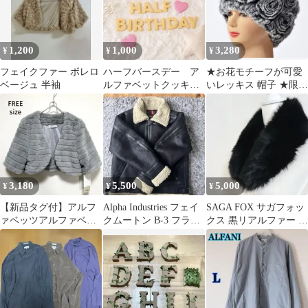
1,200
1,000
3,280
¥
¥
¥
フェイクファー ボレロ
ハーフバースデー ア
★お花モチーフが可愛
ベージュ 半袖
ルファベットクッキ
いレッキス 帽子 ★限定
ー ローマ字ビスケッ
★レデイース毛皮 リア
ト (フェイク)
ルファー
3,180
5,500
5,000
¥
¥
¥
【新品タグ付】アルフ
Alpha Industries フェイ
SAGA FOX サガフォッ
ァベッツアルファベッ
クムートン B-3 フライ
クス 黒リアルファー テ
ト フェイクファーボレ
トジャケット
ィペット ショール マフ
ロ ジャケット F
ラー