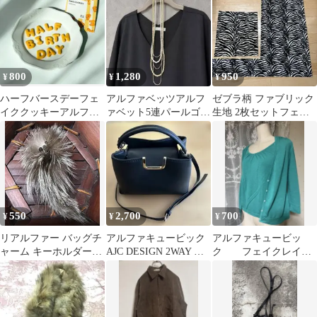
800
1,280
950
¥
¥
¥
ハーフバースデーフェ
アルファベッツアルフ
ゼブラ柄 ファブリック
イククッキーアルファ
ァベット5連パールゴー
生地 2枚セットフェイ
ベット撮影用
ルドネックレス
クファー ハギレ
550
2,700
700
¥
¥
¥
リアルファー バッグチ
アルファキュービック
アルファキュービッ
ャーム キーホルダー金
AJC DESIGN 2WAY シ
ク フェイクレイヤ
具付き 毛皮 フォックス
ョルダーバッグ
ード 長袖カットソー タ
アザラシ⁠
ーコイズブルー