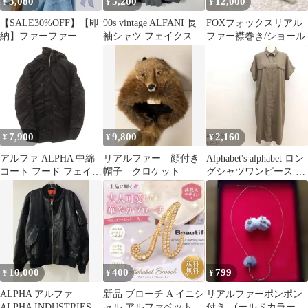
3,080
5,200
12,000
¥
¥
¥
【SALE30%OFF】【即
90s vintage ALFANI 長
FOXフォックスリアル
納】ファーファー
袖シャツ フェイクスエ
ファー襟巻き/ショール
FURFUR アクセサリー
ード グレー 古着
26春夏 リボンシュシュ
小物 ギフト ヘアアクセ
サリー rwga261535
7,900
9,800
2,160
¥
¥
¥
アルファ ALPHA 中綿
リアルファー 顔付き
Alphabet's alphabet ロン
コート フード フェイク
帽子 クロケット
グシャツワンピース カ
ファー ひざ丈 L 黒 ブ
ーキ Fサイズ
ラック /FF ■GY61
10,000
400
799
¥
¥
¥
ALPHA アルファ
新品 ブローチ A イニシ
リアルファーポンポン
ALPHA INDUSTRIES
ャル アルファベット フ
付き ゴールドカラー ネ