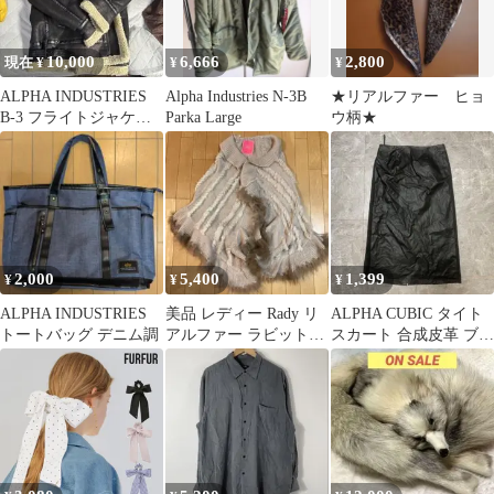
10,000
6,666
2,800
現在 ¥
¥
¥
ALPHA INDUSTRIES
Alpha Industries N-3B
★リアルファー ヒョ
B-3 フライトジャケッ
Parka Large
ウ柄★
ト ボア
2,000
5,400
1,399
¥
¥
¥
ALPHA INDUSTRIES
美品 レディー Rady リ
ALPHA CUBIC タイト
トートバッグ デニム調
アルファー ラビットフ
スカート 合成皮革 ブラ
ァー ポンチョ F
ック フェイクレザー
g42