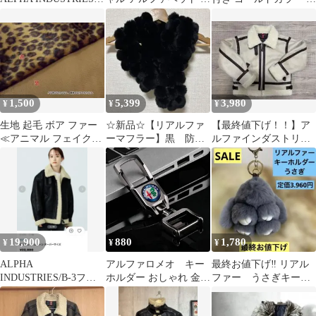
MA-1 フェイクレザー
ェイクパール ゴールド
ックレスおまけ付きフ
TA1615-001 レザージャ
推し活
ァーイヤリング
ケット /M
1,500
5,399
3,980
¥
¥
¥
生地 起毛 ボア ファー
☆新品☆【リアルファ
【最終値下げ！！】ア
≪アニマル フェイクフ
ーマフラー】黒 防
ルファインダストリー
ァー ベルボアプリント
風 ストール
ズ B-3 フェイクムート
≫
ンジャケット
19,900
880
1,780
¥
¥
¥
ALPHA
アルファロメオ キー
最終お値下げ‼️ リアル
INDUSTRIES/B-3フェ
ホルダー おしゃれ 金属
ファー うさぎキーホ
イクムートン オーバー
1
ルダー 新品 定価 3.960
サイズ
円