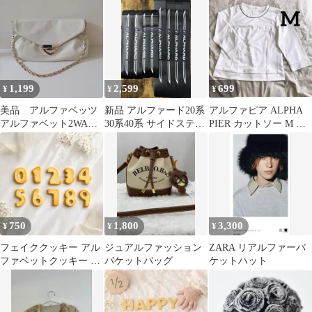
上品ゆったり
ョル
1,199
2,599
699
¥
¥
¥
美品 アルファベッツ
新品 アルファード20系
アルファピア ALPHA
アルファベット2WAY
30系40系 サイドステッ
PIER カットソー M オ
クラッチバッグ ホワイ
プ保護 8点
フィス 七分袖 丸首
ト 上品
750
1,800
3,300
¥
¥
¥
フェイククッキー アル
ジュアルファッション
ZARA リアルファーバ
ファベットクッキー 日
バケットバッグ
ケットハット
付 数字 撮影小物 バー
スデーフォト