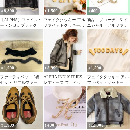
8,800
1,500
400
¥
¥
¥
【ALPHA】フェイクム
フェイククッキー アル
新品 ブローチ K イ
ートン B-3 ブラック
ファベットクッキー
ニシャル アルファベ
WELCOME ウェルカム
ット フェイクパー
撮影小物
ル ゴールド 推し活
1,000
8,999
1,500
¥
¥
¥
ファーティペット 3点
ALPHA INDUSTRIES
フェイククッキー アル
セット リアルファー フ
レディース フェイクム
ファベットクッキー
ェイクファー マフラー
ートン
100日記念 100DAYS 撮
影小物
1,999
400
12,000
¥
¥
¥