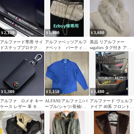
ペット
襟 毛皮
2,120
1,400
3,680
¥
¥
¥
アルファード専用 サイ
アルファベッツアルフ
美品 リアルファー
ドステッププロテクタ
ァベット パーティバ
sagafurs タグ付き アイ
ー 8枚セット カーボン
ック
ボリー系 古着
柄 ブラック
1,380
1,150
3,480
¥
¥
¥
アルファ ロメオ キー
ALFANI/アルファニ/パ
アルファード ヴェルフ
ケース レザー 革 キー
ープル/シャツ/長袖/韓
ァイア 40系 フロントド
カバー 高級 黒
国製/XL
ア キックガード