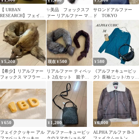
1,000
1,480
7,000
¥
¥
¥
【 URBAN
✨美品 フォックスフ
サロンドアルファー
RESEARCH】フェイク
ァー リアルファー マフ
ド TOKYO
ファーヘアバンド＋α
ラー ティペット 黒 成
人式
5,200
500
580
¥
現在 ¥
¥
【希少】リアルファー
リアルファー ティペッ
《アルファキュービッ
フォックス マフラー 襟
ト 2点セット 親子
ク》長袖/ニット/カット
巻き
毛皮
ソー/フェイクポケット/
グリーン/M
650
1,200
6,000
¥
¥
¥
フェイククッキー アル
アルファ―キュービッ
ALPHA アルファ B-3
ファベットクッキー バ
クのスマホショルダー
フェイクムートン