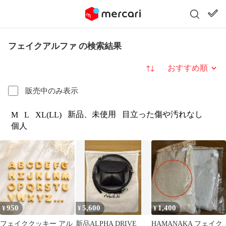
フェイクアルファ の検索結果
並び替え
販売中のみ表示
新品、未使用
目立った傷や汚れなし
M
L
XL(LL)
個人
950
5,600
1,400
¥
¥
¥
フェイククッキー アル
新品ALPHA DRIVE
HAMANAKA フェイク