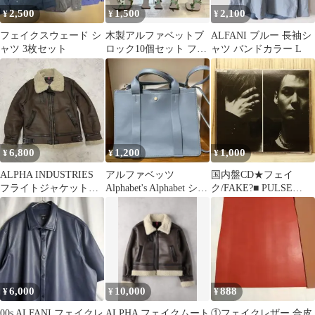
2,500
1,500
2,100
¥
¥
¥
フェイクスウェード シ
木製アルファベットブ
ALFANI ブルー 長袖シ
ャツ 3枚セット
ロック10個セット フェ
ャツ バンドカラー L
イクグリーン付き
6,800
1,200
1,000
¥
¥
¥
ALPHA INDUSTRIES
アルファベッツ
国内盤CD★フェイ
フライトジャケット
Alphabet's Alphabet ショ
ク/FAKE?■ PULSE
B-3フェイクムートン
ルダーバッグ
【TKCA72834/49880088
M
16136】Y73929
6,000
10,000
888
¥
¥
¥
00s ALFANI フェイクレ
ALPHA フェイクムート
①フェイクレザー 合皮