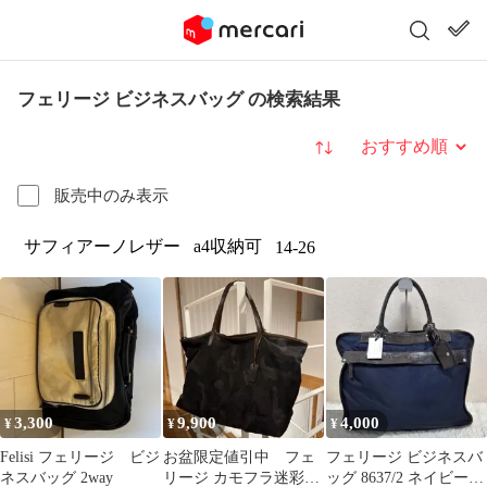
フェリージ ビジネスバッグ の検索結果
並び替え
販売中のみ表示
サフィアーノレザー
a4収納可
14-26
3,300
9,900
4,000
¥
¥
¥
Felisi フェリージ ビジ
お盆限定値引中 フェ
フェリージ ビジネスバ
ネスバッグ 2way
リージ カモフラ迷彩ト
ッグ 8637/2 ネイビー