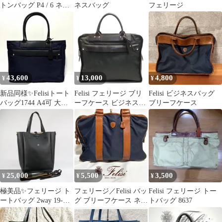
トンバッグ P4 / 6 ネイ
ネスバッグ
フェリージ
ビー
43,600
13,000
4,800
¥
¥
¥
新品同様✨Felisiトート
Felisi フェリージ ブリ
Felisi ビジネスバッグ
バッグ1744 A4可 大容
ーフケース ビジネスバ
ブリーフケース
量 ネイビー チャーム
ッグ A4可 8637/2
25,000
5,500
3,500
¥
¥
¥
極美品✨フェリージ ト
フェリージ／Felisi バッ
Felisi フェリージ トー
ートバッグ 2way 19-
グ ブリーフケース ネイ
トバッグ 8637
86/1 オールレザー A4
ビー 1882/1/DS