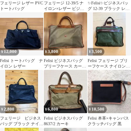
フェリージ レザー PVC
フェリージ 12-39/5 ナ
✨Felisi✨ビジネスバッ
トートバッグ
イロン×レザー ビジネ
グ 12-39 ブラック レザ
スバック A4可 ネイビ
ー
ー
12,000
3,800
3,500
¥
¥
¥
Felisi トートバッグ ナ
Felisi ビジネスバッグ
Felisi フェリージ ブリ
イロン レザー
ブリーフケース カーキ
ーフケース ナイロント
ブラウン
ートバッグ
2,800
6,800
10,500
¥
¥
¥
フェリージ ビジネス
Felisi ビジネスバッグ
Felisi 本革×キャンバス
バッグ ブラック ナイロ
8637/2 カーキ
クラッチバッグ 黒
ン レザー