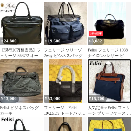
ントケース
グ
ズ ブルー
10%OFF
24,800
19,600
8,082
¥
¥
¥
【現行20万相当品】フ
フェリージ ソリーゾ
Felisi フェリージ 1938
ェリージ 8637/2 オール
2way ビシネスバッグ
ナイロン×レザー ビジ
レザー ビジネスバッグ
ネイビー×黒 レザー ナ
ネスバッグ ブラック
黒
イロン
13,000
53,000
15,700
¥
¥
¥
Felisi ビジネスバッグ
フェリージ Felisi
人気定番✨Felisi フェリ
カーキ
19/23/DS トートバッグ
ージ ブリーフケース ナ
ブラック 新品未使用
イロン レザー 入手困難