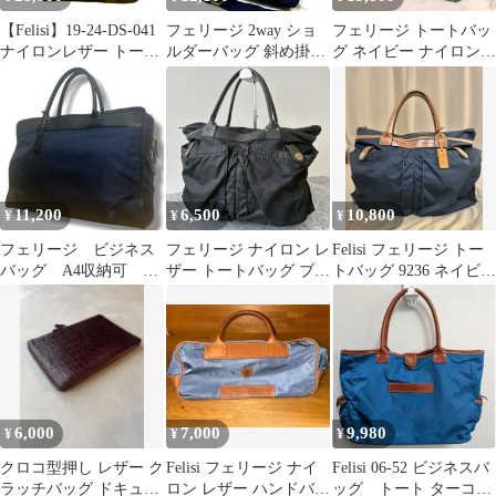
【Felisi】19-24-DS-041
フェリージ 2way ショ
フェリージ トートバッ
ナイロンレザー トート
ルダーバッグ 斜め掛け
グ ネイビー ナイロン/
バッグ ブラック
肩掛け ナイロン ネイビ
レザー A4 14-26
ー 紺
11,200
6,500
10,800
¥
¥
¥
フェリージ ビジネス
フェリージ ナイロン レ
Felisi フェリージ トー
バッグ A4収納可 ナ
ザー トートバッグ ブラ
トバッグ 9236 ネイビー
イロン レザー ネイ
ック
ナイロン×レザー
ビー 12-39
6,000
7,000
9,980
¥
¥
¥
クロコ型押し レザー ク
Felisi フェリージ ナイ
Felisi 06-52 ビジネスバ
ラッチバッグ ドキュメ
ロン レザー ハンドバッ
ッグ トート ターコイ