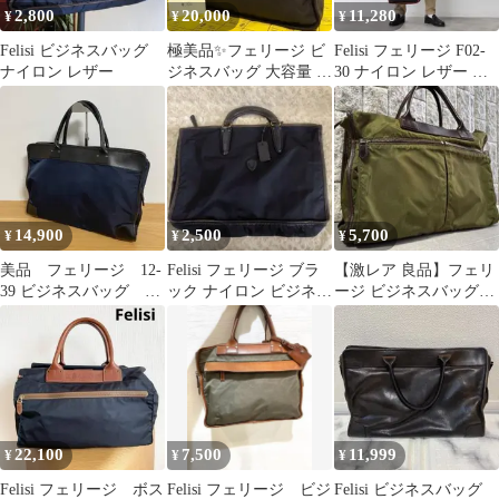
2,800
20,000
11,280
¥
¥
¥
Felisi ビジネスバッグ
極美品✨フェリージ ビ
Felisi フェリージ F02-
ナイロン レザー
ジネスバッグ 大容量 レ
30 ナイロン レザー ト
ザー×ナイロン 1845 ブ
ートバッグ 黒 A4
ラウン
14,900
2,500
5,700
¥
¥
¥
美品 フェリージ 12-
Felisi フェリージ ブラ
【激レア 良品】フェリ
39 ビジネスバッグ ト
ック ナイロン ビジネス
ージ ビジネスバッグ
ートバッグ ネイビ
バッグ 保存袋付き
A4 グリーン系 1871 入
ー ブラック
手困難
22,100
7,500
11,999
¥
¥
¥
Felisi フェリージ ボス
Felisi フェリージ ビジ
Felisi ビジネスバッグ