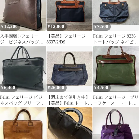
12,200
12,800
7,500
¥
¥
¥
入手困難✨フェリー
【美品】フェリージ
Felisi フェリージ 9236
ジ ビジネスバッグ
8637/2/DS
トートバッグ ネイビー
ナイロン レザー A4
保存袋有
可 ブラウン
6,400
26,000
4,500
¥
¥
¥
Felisi フェリージ ビジ
【週末まで値引き中】
Felisi フェリージ ブリ
ネスバッグ ブリーフケ
【美品】Felisi トートバ
ーフケース トートバ
ース ナイロン カーキ
ッグ 14-26 ネイビー
ッグ ナイロン
緑