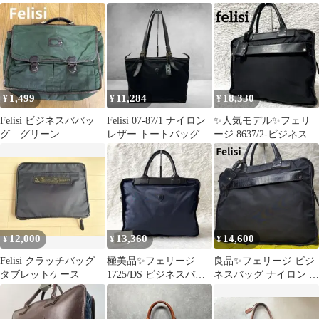
ートバッグ ナイロント
ブラウン レザー ナイロ
ートFelisi
ン
1,499
11,284
18,330
¥
¥
¥
Felisi ビジネスババッ
Felisi 07-87/1 ナイロン
✨人気モデル✨フェリ
グ グリーン
レザー トートバッグ
ージ 8637/2-ビジネスバ
A4収納可能 黒
ッグ ブラック チャーム
A4
12,000
13,360
14,600
¥
¥
¥
Felisi クラッチバッグ
極美品✨フェリージ
良品✨フェリージ ビジ
タブレットケース
1725/DS ビジネスバッ
ネスバッグ ナイロン レ
グ トート メンズ ネイ
ザー 黒 A4可 クロコ型
ビー
押し