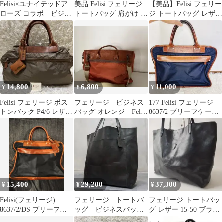
Felisi×ユナイテッドア
美品 Felisi フェリージ
【美品】Felisi フェリー
ローズ コラボ ビジネ
トートバッグ 肩がけ カ
ジ トートバッグ レザ
スバック
ーキ 人気
ー ビジネス 0071/1
14,800
6,800
11,000
¥
¥
¥
Felisi フェリージ ボス
フェリージ ビジネス
177 Felisi フェリージ
トンバック P4/6 レザー
バッグ オレンジ Felisi
8637/2 ブリーフケー
ナイロン イタリア製
ショルダーバッグ
ス ビジネスバッグ
20192
15,400
29,200
37,300
¥
¥
¥
Felisi(フェリージ)
フェリージ トートバ
フェリージ トートバッ
8637/2/DS ブリーフケ
ッグ ビジネスバッ
グ レザー 15-50 ブラッ
ース
グ レザー ブラッ
ク 肩掛け A4可