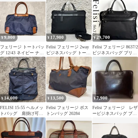
ク A4可 大容量
9,000
17,900
29,700
¥
¥
¥
フェリージ トートバッ
Felisi フェリージ 2way
Felisi フェリージ 8637/2
グ 12/43 ネイビー ナイ
ビジネスバッグ トート
ビジネスバッグ ブリー
ロン×レザー Felisi
メンズ ブラック
フケース ブラック
14,000
13,500
7,900
¥
¥
¥
FELISI 15-55 ヘルメッ
Felisi フェリージ ボス
Felisi フェリージ レザ
トバッグ 肩掛け可
トンバッグ 20284
ービジネスバッグ ブラ
本革 トートバッグ
ウン