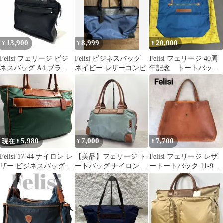
13,900
8,999
20,000
¥
¥
¥
Felisi フェリージ ビジ
Felisi ビジネスバッグ
Felisi フェリージ 40周
ネスバッグ A4 ブラッ
ネイビー レザーコンビ
年記念 トートバッグ
ク レザーナイロン
ブルー 限定品
5,980
7,000
7,700
現在 ¥
¥
¥
Felisi 17-44 ナイロン レ
【美品】フェリージ ト
Felisi フェリージ レザ
ザー ビジネスバッグ グ
ートバッグ ナイロン レ
ートートバック 11-91
リーン
ザー ブランドロゴ
大容量 A4収納可能