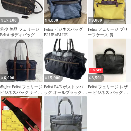
17,100
4,800
9,000
¥
¥
¥
希少 美品 フェリージ
Felisi ビジネスバッグ
Felisi フェリージ ブリ
Felisi ボディバッグ ゴ
BLUE×BLUE
ーフケース 黄
ルフバッグ シューズケ
ース
11%OFF
6,000
15,900
3,591
¥
¥
¥
希少✨Felisi フェリージ
Felisi P4/6 ボストンバ
Felisi フェリージ レザ
ビジネスバッグ ナイロ
ッグ オールブラック ナ
ー ビジネス バッグ ブ
ン レザー ネイビー
イロン×レザー 大容量
ラック ■■ メンズ