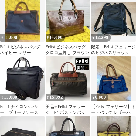
18,000
11,000
12,299
¥
¥
¥
Felisi ビジネスバッグ
Felisi ビジネスバッグ
限定 Felisi フェリージ
ネイビー レザー
クロコ型押し ブラウン
のビジネスリュックバ
ック 19-63 バックパ
ック
13,000
15,992
6,080
¥
¥
¥
Felisi ナイロン×レザ
美品✨Felisi フェリー
【Felisi フェリージ】ト
ー ブリーフケース
ジ P4 ボストンバッ
ートバッグ レザーハン
2way ショルダー 1999
グ レザー ビジネス
ドバッグ
バッグ