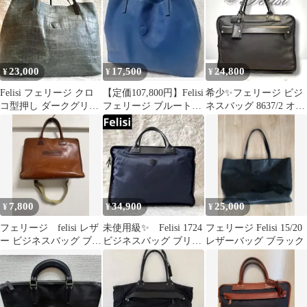
23,000
17,500
24,800
¥
¥
¥
Felisi フェリージ クロ
【定価107,800円】Felisi
希少✨フェリージ ビジ
コ型押し ダークグリー
フェリージ ブルートー
ネスバッグ 8637/2 オー
ン 大容量 トートバッグ
トA4 B4 ブルー
ルレザー サフィアーノ
黒
7,800
34,900
25,000
¥
¥
¥
フェリージ felisi レザ
未使用級✨ Felisi 1724
フェリージ Felisi 15/20
ー ビジネスバッグ ブラ
ビジネスバッグ ブリー
レザーバッグ ブラック
ウン
フケース ネイビー