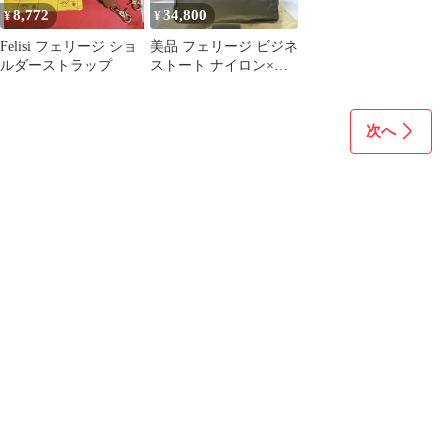
8,772
34,800
¥
¥
Felisi フェリージ ショ
美品 フェリージ ビジネ
ルダーストラップ
ストート ナイロン×レ
ザー ブラック A4可 イ
タリア製
次へ