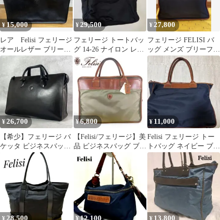
15,000
29,500
27,800
¥
¥
¥
レア Felisi フェリージ
フェリージ トートバッ
フェリージ FELISI バ
オールレザー ブリーフ
グ 14-26 ナイロン レザ
ッグ メンズ ブリーフケ
ケース 9841 ブラック
ー イタリア製 ブラッ
ース 8637/2/DS
ク
26,700
6,800
11,000
¥
¥
¥
【希少】フェリージ バ
【Felisi/フェリージ】美
Felisi フェリージ トー
ケッタ ビジネスバッグ
品 ビジネスバッグ ブリ
トバッグ ネイビー ブラ
オールレザー A4収納可
ーフケース カーキ
ウン
ブラック
28,500
12,100
13,800
¥
¥
¥