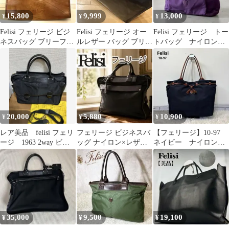
15,800
9,999
13,000
¥
¥
¥
Felisi フェリージ ビジ
Felisi フェリージ オー
Felisi フェリージ トー
ネスバッグ ブリーフケ
ルレザー バッグ ブリー
トバッグ ナイロン
ース 9884 オールレザ
フケース 定価9.7万
肩掛け パープル 11-
ー
52
20,000
5,880
10,900
¥
¥
¥
レア美品 felisi フェリ
フェリージ ビジネスバ
【フェリージ】10-97
ージ 1963 2way ビジ
ッグ ナイロン×レザー
ネイビー ナイロン
ネスバッグ ブラック
ブラック A4収納可 イ
タッセルトートバッグ
タリア製
35,000
9,500
19,100
¥
¥
¥