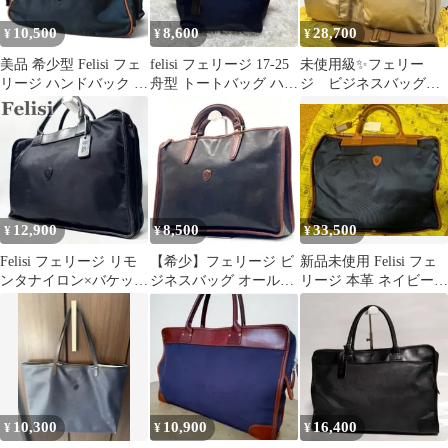
10,500
8,600
28,700
¥
¥
¥
美品 希少型 Felisi フェ
felisi フェリージ 17-25
未使用級✨フェリー
リージ ハンドバック シ
舟型 トートバッグ ハン
ジ ビジネスバッグ
ョルダーバック 2way
ドバッグ ネイビー
2way 05-54
12,900
8,500
33,500
¥
¥
¥
Felisi フェリージ リモ
【希少】フェリージ ビ
新品未使用 Felisi フェ
ンタナイロン×バケッタ
ジネスバッグ オールレ
リージ 本革 ネイビー
レザー ビジネスバッグ
ザー ブラック A4収納
ビジネスバッグ
黒
可 9841
10,300
10,900
16,400
¥
¥
¥