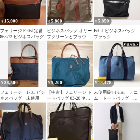
15,000
5,800
5,850
¥
¥
¥
フェリージ Felisi 定番
ビジネスバッグ オリー
Felisi ビジネスバッグ
8637/2 ビジネスバッグ
ブグリーンとブラウン
ブラック
フェリージ1882 felisi
28,500
5,200
18,478
¥
¥
¥
フェリージ 1731 ビジ
【中古】フェリージ ト
未使用級✨Felisi デニ
ネスバッグ 未使用
ートバッグ 03-28 ネイ
ム トートバッグ ハ
ビー
ンドバッグ 17-72 ブ
ルー