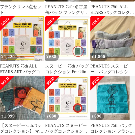
フランクリン 3点セッ
PEANUTS Cafe 名古屋
PEANUTS 75th ALL
ト
缶バッジ フランクリン
STARS バッグコレクシ
ピーナッツカフェ
ョン 2種セット
1,220
688
1,800
¥
¥
¥
PEANUTS 75th ALL
スヌーピー 75th バッグ
PEANUTS スヌーピ
STARS ART バッグコレ
コレクション Franklin
ー バッグコレクショ
クション
ン
1,999
680
690
¥
¥
¥
【スヌーピー75thバッ
PEANUTS スヌーピー
PEANUTS 75th バッグ
グコレクション】 マー
バッグコレクション ⭐︎
コレクション フランク