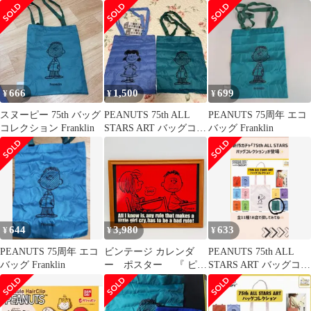
シー ウッドストッ
フランクリン⭐︎
リン
ク フランクリン
666
1,500
699
¥
¥
¥
スヌーピー 75th バッグ
PEANUTS 75th ALL
PEANUTS 75周年 エコ
コレクション Franklin
STARS ART バッグコレ
バッグ Franklin
クション ガチャ
644
3,980
633
¥
¥
¥
PEANUTS 75周年 エコ
ビンテージ カレンダ
PEANUTS 75th ALL
バッグ Franklin
ー ポスター 『 ピー
STARS ART バッグコレ
ナッツ パティーとフ
クション
ランクリン 1971's ス
ヌーピー