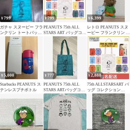
テージ used vintage p10
799
799
6,399
¥
¥
¥
ガチャ スヌーピー フラ
PEANUTS 75th ALL
レトロ PEANUTS スヌ
ンクリン トートバッグ
STARS ART バッグコレ
ーピー フランクリン ボ
エコバッグ
クション
ールチェーンマスコッ
ト
5,000
777
2,888
¥
¥
¥
Starbucks PEANUTS ス
PEANUTS 75th ALL
75th ALLSTARSART バ
テンレスプチボトル
STARS ARTバッグコレ
ッグ コレクション
クション
PEANUTS ガチャ