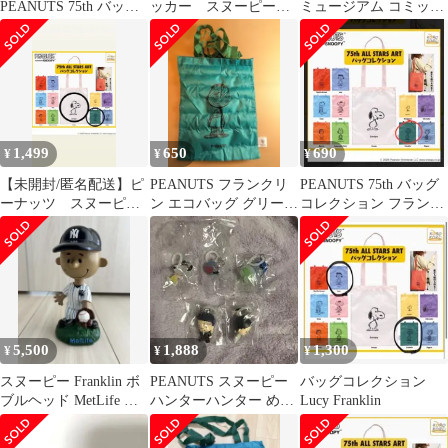
PEANUTS 75th バッグ
ッカー スヌーピータ
ミュージアム コミック
コレクション
ウン スヌーピーフレ
缶マグネット
ンズ シール
1,499
650
690
¥
¥
¥
【未開封/匿名配送】ピ
PEANUTS フランクリ
PEANUTS 75th バッグ
ーナッツ スヌーピ
ン エコバッグ グリーン
コレクション フランク
ー バッグコレクショ
ピーナッツ/スヌーピー
リン スヌーピー
ン 2種
5,500
1,888
1,300
¥
¥
¥
スヌーピー Franklin ボ
PEANUTS スヌーピー
バッグコレクション
ブルヘッド MetLife 限
ハンターハンター めじ
Lucy Franklin
定品
るしアクセサリー