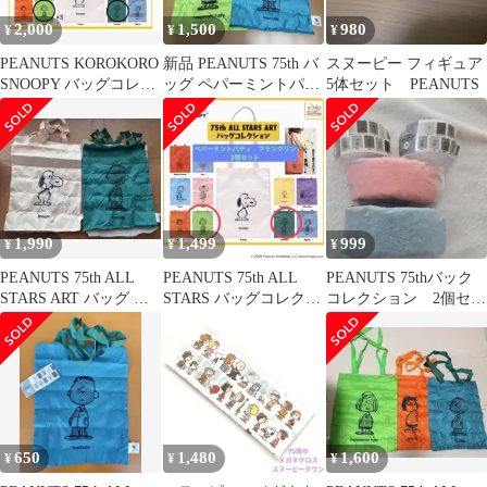
2,000
1,500
980
¥
¥
¥
PEANUTS KOROKORO
新品 PEANUTS 75th バ
スヌーピー フィギュア
SNOOPY バッグコレク
ッグ ペパーミントパテ
5体セット PEANUTS
ションガチャセット
ィ フランクリン
1,990
1,499
999
¥
¥
¥
PEANUTS 75th ALL
PEANUTS 75th ALL
PEANUTS 75thバック
STARS ART バッグ ス
STARS バッグコレクシ
コレクション 2個セッ
ヌーピー
ョン
ト
650
1,480
1,600
¥
¥
¥