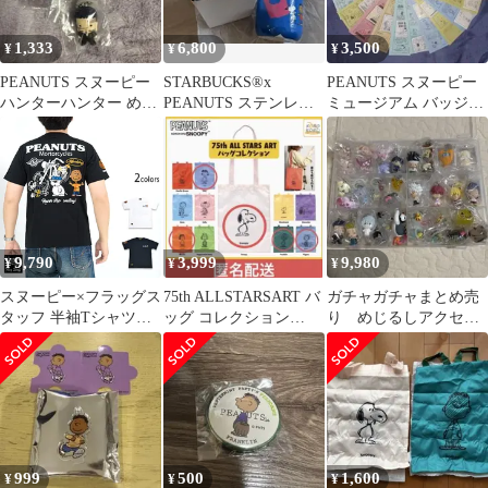
1,333
6,800
3,500
¥
¥
¥
PEANUTS スヌーピー
STARBUCKS®x
PEANUTS スヌーピー
ハンターハンター めじ
PEANUTS ステンレス
ミュージアム バッジ
るしアクセサリー
プチボトルブルー
(全15種コンプリート
200ml
版)
9,790
3,999
9,980
¥
¥
¥
スヌーピー×フラッグス
75th ALLSTARSART バ
ガチャガチャまとめ売
タッフ 半袖Tシャツ
ッグ コレクション
り めじるしアクセサ
◆Flagstaff
PEANUTS ガチャ
リー 35個セット
999
500
1,600
¥
¥
¥