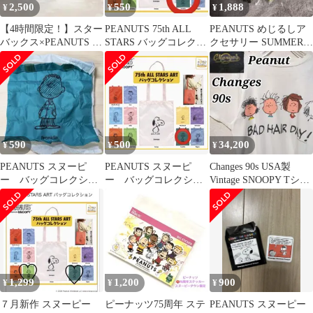
2,500
550
1,888
¥
¥
¥
【4時間限定！】スター
PEANUTS 75th ALL
PEANUTS めじるしア
バックス×PEANUTS ス
STARS バッグコレクシ
クセサリー SUMMER
テンレスプチボトル ス
ョン フランクリン
スヌーピー ガチャ
ヌーピー
590
500
34,200
¥
¥
¥
PEANUTS スヌーピ
PEANUTS スヌーピ
Changes 90s USA製
ー バッグコレクショ
ー バッグコレクショ
Vintage SNOOPY Tシャ
ン フランクリン ガ
ン フランクリン
ツ XL
チャガチャ
1,299
1,200
900
¥
¥
¥
７月新作 スヌーピー
ピーナッツ75周年 ステ
PEANUTS スヌーピー