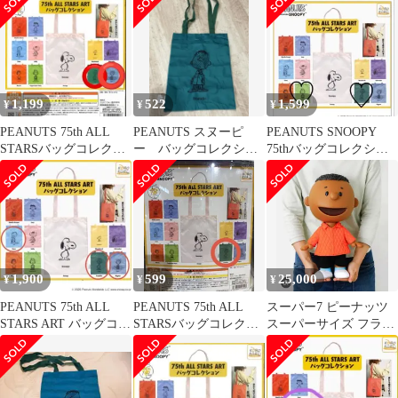
グコレクション
1,199
522
1,599
¥
¥
¥
PEANUTS 75th ALL
PEANUTS スヌーピ
PEANUTS SNOOPY
STARSバッグコレクシ
ー バッグコレクショ
75thバッグコレクショ
ョンFranklin
ン フランクリン ガ
ン 2点
チャガチャ
1,900
599
25,000
¥
¥
¥
PEANUTS 75th ALL
PEANUTS 75th ALL
スーパー7 ピーナッツ
STARS ART バッグコレ
STARSバッグコレクシ
スーパーサイズ フラン
クション
ョンガチャ
クリン