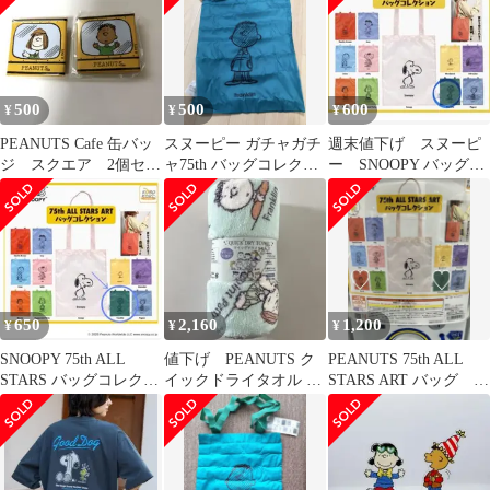
500
500
600
¥
¥
¥
PEANUTS Cafe 缶バッ
スヌーピー ガチャガチ
週末値下げ スヌーピ
ジ スクエア 2個セッ
ャ75th バッグコレクシ
ー SNOOPY バッグコ
ト スヌーピー
ョン フランクリン
レクション Franklin
650
2,160
1,200
¥
¥
¥
SNOOPY 75th ALL
値下げ PEANUTS ク
PEANUTS 75th ALL
STARS バッグコレクシ
イックドライタオル バ
STARS ART バッグ 2
ョン[フランクリン]
スタオル ミント オー
点
ルフレンズ