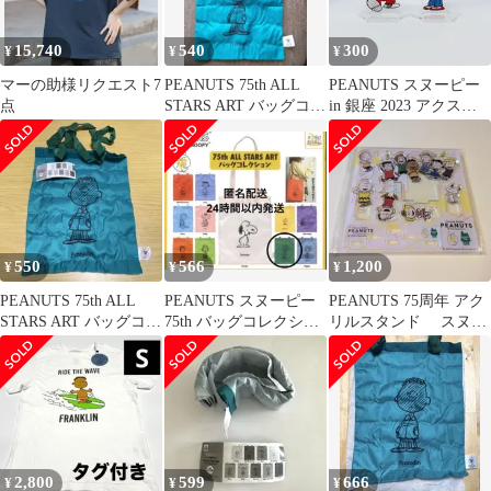
15,740
540
300
¥
¥
¥
マーの助様リクエスト7
PEANUTS 75th ALL
PEANUTS スヌーピー
点
STARS ART バッグコレ
in 銀座 2023 アクスタ
クション
サリー フランクリン
550
566
1,200
¥
¥
¥
PEANUTS 75th ALL
PEANUTS スヌーピー
PEANUTS 75周年 アク
STARS ART バッグコレ
75th バッグコレクショ
リルスタンド スヌー
クション
ン フランクリン
ピータウン スヌーピ
ー
2,800
599
666
¥
¥
¥