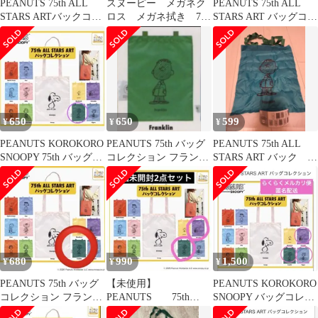
PEANUTS 75th ALL
スヌーピー メガネク
PEANUTS 75th ALL
STARS ARTバックコレ
ロス メガネ拭き 75
STARS ART バッグコレ
クション
周年記念品 ピーナッ
クション
ツ
650
650
599
¥
¥
¥
PEANUTS KOROKORO
PEANUTS 75th バッグ
PEANUTS 75th ALL
SNOOPY 75th バッグコ
コレクション フランク
STARS ART バック
レクション
リン
ガチャ
680
990
1,500
¥
¥
¥
PEANUTS 75th バッグ
【未使用】
PEANUTS KOROKORO
コレクション フランク
PEANUTS 75th
SNOOPY バッグコレク
リン
ALLSTARSART バッ
ション 3点セット