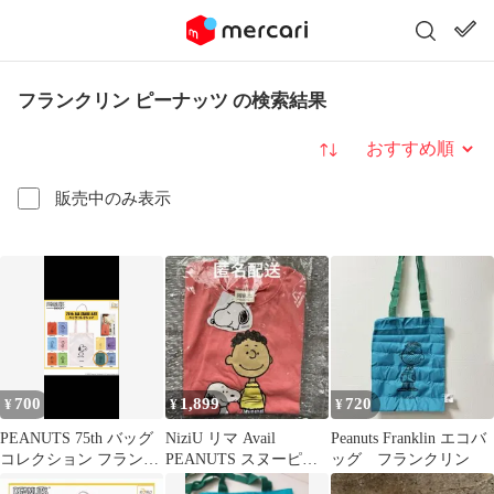
フランクリン ピーナッツ の検索結果
並び替え
販売中のみ表示
700
1,899
720
¥
¥
¥
PEANUTS 75th バッグ
NiziU リマ Avail
Peanuts Franklin エコバ
コレクション フランク
PEANUTS スヌーピー
ッグ フランクリン
リン
フランクリン Tシャツ