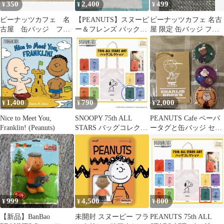
350
2,400
499
¥
¥
¥
ピーナッツカフェ 名
【PEANUTS】スヌーピ
ピーナッツカフェ 名古
古屋 缶バッジ フラ
ー＆フレンズ バック刺
屋 限定 缶バッジ フラ
ンクリン peanuts スヌ
繍Tシャツ■メンズLサ
ンクリン
ーピー
イズ
1,400
790
2,000
¥
¥
¥
Nice to Meet You,
SNOOPY 75th ALL
PEANUTS Cafe ペーパ
Franklin! (Peanuts)
STARS バッグコレクシ
ータグと缶バッジ セッ
ョン[フランクリン]
ト
999
4,500
800
¥
¥
¥
【新品】BanBao
未開封 スヌーピー フラ
PEANUTS 75th ALL