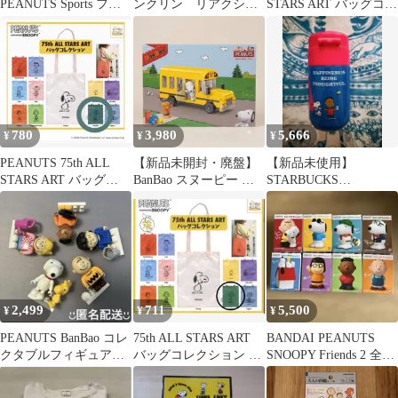
PEANUTS Sports フラ
ンクリン リアクショ
STARS ART バッグコレ
ンクリン フィギュア
ンフィギュア
クション
780
3,980
5,666
¥
¥
¥
PEANUTS 75th ALL
【新品未開封・廃盤】
【新品未使用】
STARS ART バッグ
BanBao スヌーピー ス
STARBUCKS
Franklin
クールバス レゴ互換 ト
PEANUTS ステンレス
イザらス
プチボトル200ml
2,499
711
5,500
¥
¥
¥
PEANUTS BanBao コレ
75th ALL STARS ART
BANDAI PEANUTS
クタブルフィギュアブ
バッグコレクション ス
SNOOPY Friends 2 全8
ロック トイザらス
ヌーピー ガチャ
種