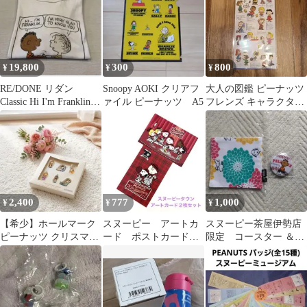
19,800
300
800
¥
¥
¥
RE/DONE リダン
Snoopy AOKI クリアフ
大人の図鑑 ピーナッツ
Classic Hi I'm Franklin T
ァイル ピーナッツ A5
フレンズ キャラクター
シャツ
シール
2,400
777
1,000
¥
¥
¥
【希少】ホールマーク
スヌーピー アートカ
スヌーピー茶屋伊勢店
ピーナッツ クリスマス
ード ポストカード
限定 コースター ＆ピ
ページェント ミニチュ
70th チャーリーブラウ
ーナッツカフェ名古屋
ア 6点
ン ピーナッツ
店限定 缶バッチ