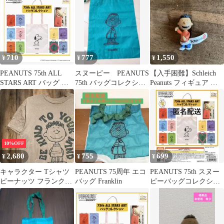
710
777
1,550
¥
¥
¥
PEANUTS 75th ALL
スヌーピー PEANUTS
【入手困難】Schleich
STARS ART バッグ フ
75th バッグコレクショ
Peanuts フィギュア フ
ランクリン
ン
ランクリン
10%OFF
2,680
755
699
¥
¥
¥
キャラクター Tシャツ
PEANUTS 75周年 エコ
PEANUTS 75th スヌー
ピーナッツ フランクリ
バッグ Franklin
ピーバッグコレクショ
ン ピースマーク メッセ
ン フランクリン
ージ グラフィック 茶色
- 00s S(日本サイズでM
相当)サイズ 古着 ビン