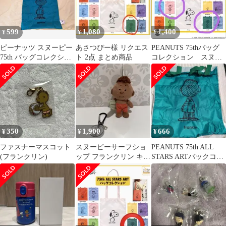
599
1,080
1,400
¥
¥
¥
ピーナッツ スヌーピー
あさつぴー様 リクエス
PEANUTS 75thバッグ
75th バッグコレクショ
ト 2点 まとめ商品
コレクション スヌー
ン フランクリン
ピー エコバッグ 新
品 ガチャ
350
1,900
666
¥
¥
¥
ファスナーマスコット
スヌーピーサーフショ
PEANUTS 75th ALL
(フランクリン)
ップ フランクリン キー
STARS ARTバックコレ
ホルダー 訳あり ハワ
クション
イHawaii