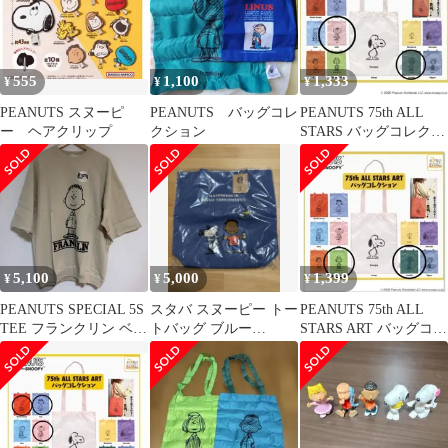
(PEANUTSSNOOPY)21
』 輸入雑貨 ヴィンテ
ージ アドバタイジ
ング レトロ .( AZ971
555
1,100
1,333
¥
¥
¥
)
PEANUTS スヌーピ
PEANUTS バッグコレ
PEANUTS 75th ALL
ー ヘアクリップ
クション
STARS バッグコレクシ
ョン
5,100
5,000
1,399
¥
¥
¥
PEANUTS SPECIAL 5S
スタバ スヌーピー トー
PEANUTS 75th ALL
TEE フランクリン ベー
トバッグ ブルー
STARS ART バッグコレ
ジュ L
PEANUTS Franklin
クション