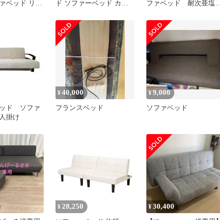
ァベッド リク
ド ソファーベッド カウ
ファベッド 耐次亜塩
 イエローベー
チソファ 1人掛け フロア
酸、耐アルコールビニ
ソファ ローソファ 高反
ルレザー
発ウレタン 寝る 座る 完
成品 圧縮梱包 おしゃれ
セミダブル シングル 一
人暮らし 来客用 (ブラッ
ク,幅150cm)
40,000
9,000
¥
¥
ッド ソファ
フランスベッド
ソファベッド
人掛け
28,250
30,400
¥
¥