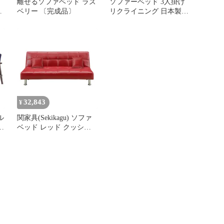
】
離せるソファベッド ラズ
ソファーベッド 3人掛け
ベ
ベリー 〔完成品〕
リクライニング 日本製
国産 3Pソファー シング
ルサイズ 190cm幅 レザー
合皮 ローソファ フロア
ソファ フラット クッシ
ョン付き おしゃれ 幅
190cm 奥行89～100cm 高
さ35～69cm 座面高さ
35cm リビング
32,843
¥
ル
関家具(Sekikagu) ソファ
ブ
ベッド レッド クッショ
肘
ン2個付 合成皮革 ネロ
378995