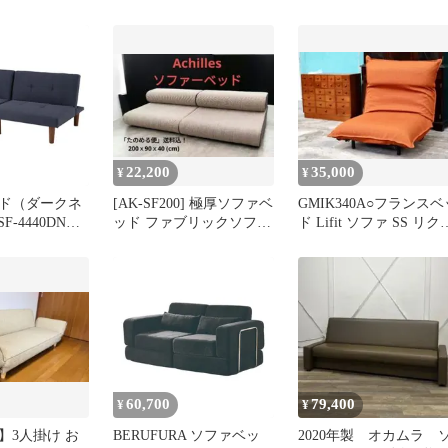
ジュ
限定
ァベッド
22,200
35,000
¥
¥
ド（ダークネ
[AK-SF200] 極厚ソファベ
GMIK340A○フランスベ
-4440DNV-
ッド ファブリックソファ
ド Lifit ソファ SS リク
アキレス
イニングソファ
60,700
79,400
¥
¥
】3人掛け お
BERUFURA ソファベッ
2020年製 オカムラ 