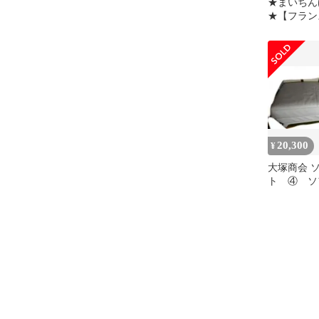
★まいちん
★【フラ
FREEin
20,300
¥
大塚商会 
ト ④ ソ