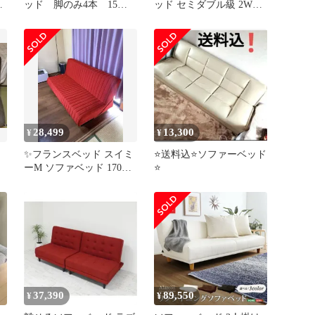
素
ッド 脚のみ4本 15セ
ッド セミダブル級 2WAY
ー
ンチ
ベージュ 来客用 一人暮
らし
28,499
13,300
¥
¥
✨フランスベッド スイミ
⭐️送料込⭐️ソファーベッド
ーM ソファベッド 170シ
⭐️
ョート レッド 説明書付
37,390
89,550
¥
¥