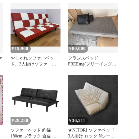
19,900
80,000
¥
¥
ァ
おしゃれソファーベッ
フランスベッド
ド、3人掛けソファ Ｓ
FREEing(フリーイング) 2
011
人掛けソファ兼ソファベ
ッド
28,250
36,511
¥
¥
ド
ソファーベッド 約幅
★NITORI ソファベッド
フ
180cm ブラック 合皮 合
3人掛け ロック Nシール