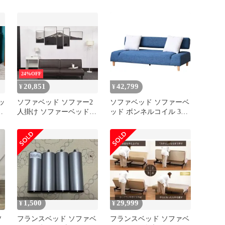
成皮革 背部3段リクライ
ド ロック★
ニング 組立品 リビング
ベッドルーム インテリア
家具
24%OFF
20,851
42,799
¥
¥
ッ
ソファベッド ソファー2
ソファベッド ソファーベ
ラ
人掛け ソファーベッドリ
ッド ボンネルコイル 3人
クライニング 二人掛けロ
掛け 幅190cm ファブリッ
ーソファ yew3
ク ソファ 民泊12033 ブ
ルー
1,500
29,999
¥
¥
ソ
フランスベッド ソファベ
フランスベッド ソファベ