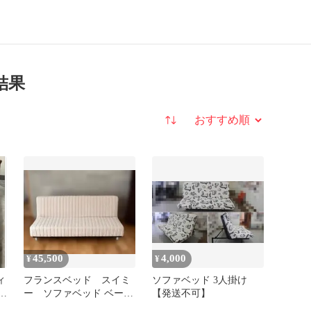
結果
並び替え
45,500
4,000
¥
¥
ィ
フランスベッド スイミ
ソファベッド 3人掛け
&
ー ソファベッド ベージ
【発送不可】
ュ