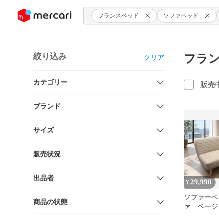
ンツにスキップ
フランスベッド
ソファベッド
絞り込み
フラン
クリア
カテゴリー
販売
ブランド
サイズ
販売状況
出品者
29,990
¥
ソファーベ
商品の状態
ァ ベージ
い カジ