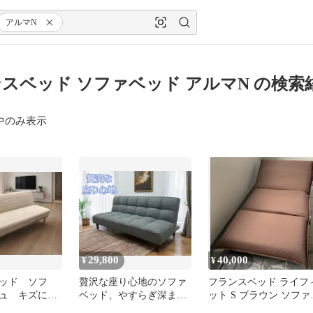
アルマN
スベッド ソファベッド アルマN の検索
中のみ表示
29,800
40,000
¥
¥
ッド ソフ
贅沢な座り心地のソファ
フランスベッド ライフ
ュ キズに強
ベッド、やすらぎ深まる
ット S ブラウン ソファ
ュアルモダン
ふんわりソファベッド
オットマン セット シン