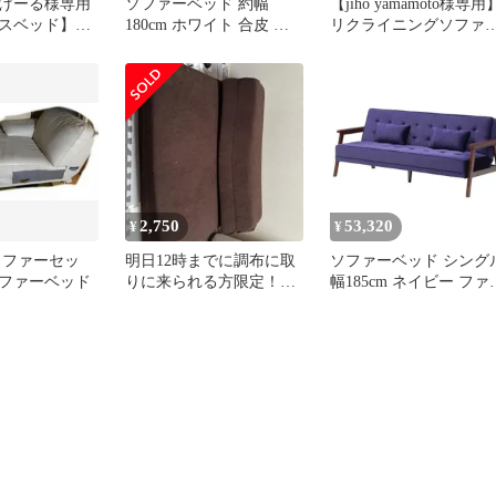
げーる様専用
ソファーベッド 約幅
【jiho yamamoto様専用
ンスベッド】
180cm ホワイト 合皮 合
リクライニングソファ
g ソファベッド
成皮革 背部3段リクライ
ッド ※引取希望
ニング 組立品 リビング
ベッドルーム インテリア
家具
2,750
53,320
¥
¥
ソファーセッ
明日12時までに調布に取
ソファーベッド シング
ファーベッド
りに来られる方限定！ソ
幅185cm ネイビー ファ
ファベッド
リック クッション2個 
付き 脚付き Milano ミラ
ノ 玄関渡し