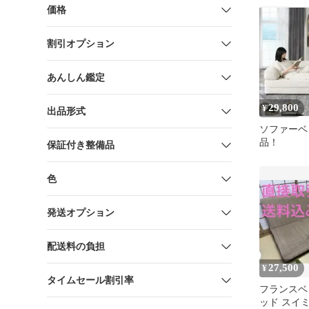
新品
価格
割引オプション
あんしん鑑定
29,800
¥
出品形式
ソファーベ
品！
保証付き整備品
色
発送オプション
配送料の負担
27,500
¥
タイムセール割引率
フランスベ
ッド スイミ