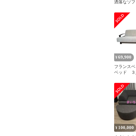
洒落なソフ
ライニング
ジュ
69,900
¥
フランスベ
ベッド ３
100,000
¥