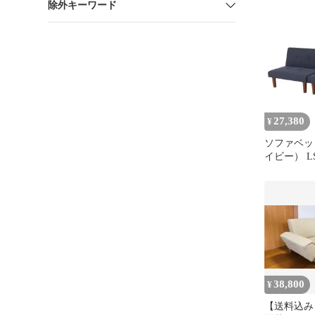
除外キーワード
ック ベー
27,380
¥
ソファベッ
イビー） LSF
2S
38,800
¥
【送料込み