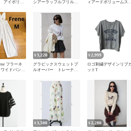
 アイボリー
シアーラッフルフリルス
ィアードボリュームス
リュミエ フラー
リーブブラウス
ート
3,220
2,999
¥
¥
ene フラーネ
グラピックスウェットプ
ロゴ刺繍デザインリブ
 ワイドパンツ
ルオーバー トレーナ
ットT
オーバーサイズ
ー frene べベット好きな
方
3,500
2,280
¥
¥