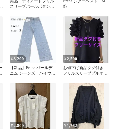
ト
美品 ティアードフリル
Frene シアーベスト M
ー
スリーブパールボタンブ
艶
ラウス 黒 frene フラー
ネ
3,200
2,500
¥
¥
ー
【新品】Frene パールデ
お値下げ新品タグ付き
ト
ニム ジーンズ ハイウエ
フリルスリーブプルオー
ストワイドパンツ S
バーブラウス ブラック
フラーネ同型
2,800
1,762
¥
¥