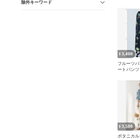
除外キーワード
ー ベージュ
ラーネ
3,400
¥
フルーツパ
ートパン
freneフ
3,500
¥
ボタニカル