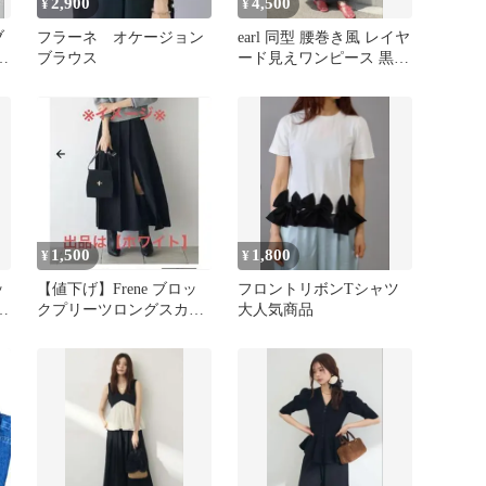
2,900
4,500
¥
¥
ブ
フラーネ オケージョン
earl 同型 腰巻き風 レイヤ
ッ
ブラウス
ード見えワンピース 黒
e
carino frene
1,500
1,800
¥
¥
ッ
【値下げ】Frene ブロッ
フロントリボンTシャツ
クプリーツロングスカー
大人気商品
ト タグ付き