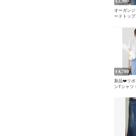
2,900
¥
オーガンジ
ードトップ
ト 新品 F
ネ同型 レ
4,780
¥
新品❤️リ
ンTシャツ
ス ホワイト
ネ同型