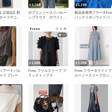
3,500
5,100
¥
¥
新品 正規品】刺
ポプリンノースリバルー
新品未使用フラーネFren
チーフデニム
ンブラウス ホワイト
バックリボンワイドパ
イズ
新品 Frene フラーネ同
ツ L
型 Lumier リュミエ同
型 トップス レディー
ス
2,000
3,500
¥
¥
ィアードバル
Frene フリルスリーブ ブ
Frene フラーネライトブ
ャツ グレー
ラックトップス
ルーノースリーブロン
ラーネ 同型
ワンピース