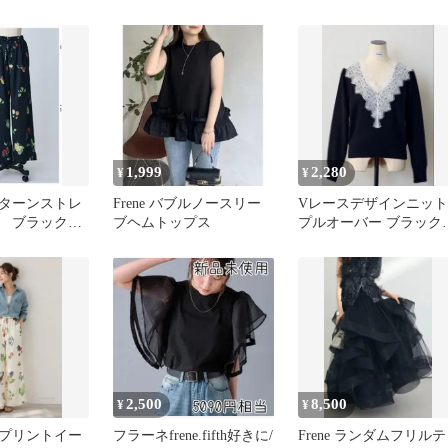
 frene フ
フラーネ べベッド風 T
ャツ
1,999
2,280
¥
¥
ターンストレ
Frene バブルノースリー
Vレースデザインニット
ツ ブラック
ブヘムトップス
プルオーバー ブラック
ラーネ 好きな方
Frene フラーネ同型
2,500
8,500
¥
¥
プリントイー
フラーネfrene.fifth好きに/
Frene ランダムフリルテ