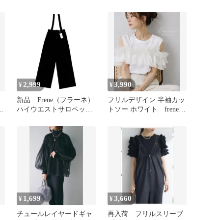
シ
Frene フラーネ同型
2,999
3,990
¥
¥
新品 Frene（フラーネ）
フリルデザイン 半袖カッ
ハイウエストサロペット
トソー ホワイト frene同
/ サスペンダーワイドパ
型
ンツ
1,699
3,660
¥
¥
チュールレイヤードギャ
再入荷 フリルスリーブ