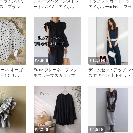
ーラインスリ
フルーツパターンストレ
ドッグジャガードニッ
ス ブラッ
ートパンツ アイボリ
アイボリー■ Frene フラ
ー frene フラーネ
ネ
3,000
12,200
¥
¥
ラーネ オーガ
Frene フレーネ フレン
デニムセットアップ レ
トBIGリボン
チスリーブスカラップブ
スデザイン 上下セッ
ホワイト
ラウス ブラック
フラーネ Frene
3,280
4,680
¥
¥