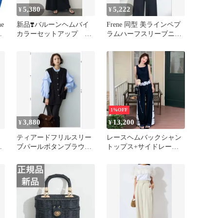
5,380
5,222
¥
¥
e
新品❣️バルーンヘムバイ
Frene 同型 美ラインペプ
ン
カラーセットアップ ブ
ラムハーフスリーブニッ
ラック Frene同型
ト+パンツ ブラック
1%OFF
3,880
13,200
¥
¥
ティアードフリルスリー
レースヘムバックシャン
グ
ブパールボタンブラウ
トップス+サイドレース
ス frene フラーネ 好き
デザインステッチデニム
な方
(2set) Frene フラーネ同型
セットアップ デニムセッ
トアップ 2点セット 上下
セット