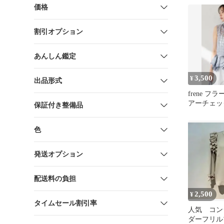
価格
割引オプション
あんしん鑑定
3,500
¥
出品形式
frene 
アーチェッ
保証付き整備品
ブラウス 
色
発送オプション
配送料の負担
2,500
¥
タイムセール割引率
人気 コン
ダーフリル