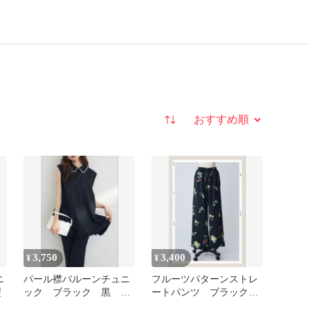
並び替え
3,750
3,400
¥
¥
ニ
パール襟バルーンチュニ
フルーツパターンストレ
型
ック ブラック 黒
ートパンツ ブラック
frene フラーネ 同型
frene フラーネ