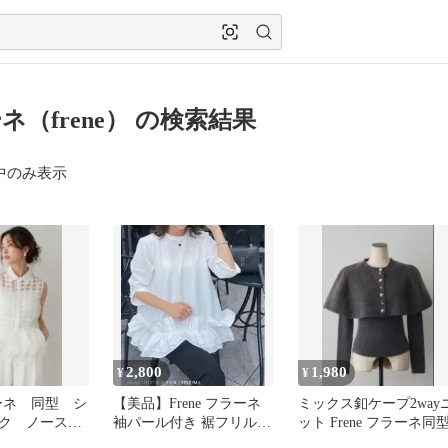
ネ（frene） の検索結果
中のみ表示
2,800
1,980
¥
¥
フラーネ 同型 シ
​【美品】Frene フラーネ
ミックス釦ケープ2way
ク ノースリ
袖パール付き 裾フリルプ
ット Frene フラーネ同
ホワイト
ルオーバー ホワイト