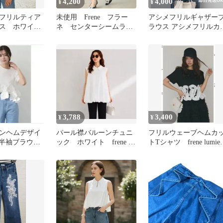
4,200
4,000
¥
¥
フリルティア
未使用 Frene フラー
アシメフリルギャザー
ス ホワイ
ネ センターシームラン
ラウス アシメフリルカ
rene フラー
ダムパールパンツ テー
トトップス ピンク Fren
ディース
パード
3,788
3,400
¥
¥
ボンヘムデザイ
パール襟バルーンチュニ
フリルウェーブヘムカ
 半袖ブラウ
ック ホワイト frene フ
トTシャツ frene lumier
frene フラー
ラーネなど好きな方
好きな方