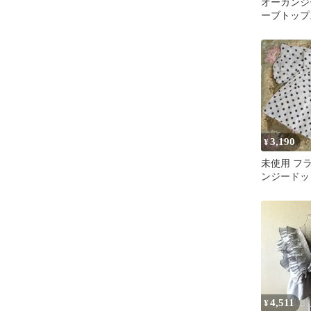
オーガンジ
ーブトップ
ク frene
3,190
¥
未使用 フ
ンジードッ
ブラウス 
4,511
¥