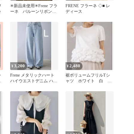
ワ
✳︎新品未使用✳︎Frene フラ
FRENE フラーネ ◇■ レ
e
ーネ バルーンリボンT
ディース
シャツ
3,200
2,480
¥
¥
ャ
Frene メタリックハート
裾ボリュームフリルTシ
ー
ハイウエストデニム ハー
ャツ ホワイト 白 新
ト デニム フラーネ
品 フラーネ べベッド
など好きな方