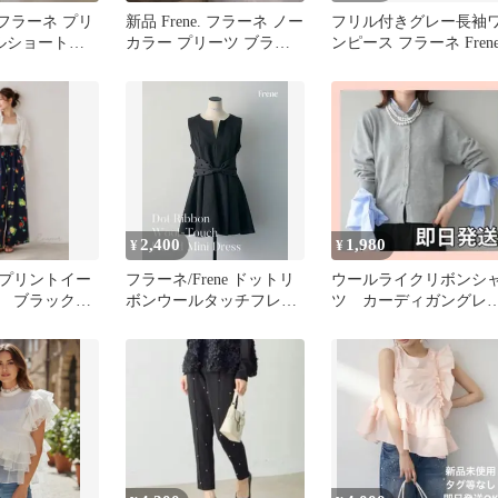
e フラーネ プリ
新品 Frene. フラーネ ノー
フリル付きグレー長袖
ルショートブ
カラー プリーツ ブラウ
ンピース フラーネ Fren
 M ペプラム
ス 黒 ゆったり
2,400
1,980
¥
¥
プリントイー
フラーネ/Frene ドットリ
ウールライクリボンシ
ツ ブラック
ボンウールタッチフレア
ツ カーディガングレ
リュミエ フラー
ミニワンピ
フラーネ freneリュミ
エ 同型