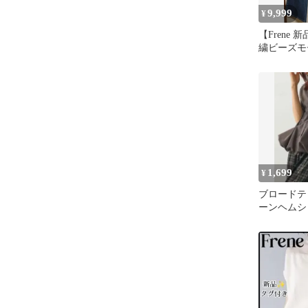
9,999
¥
【Frene 
繍ビーズモ
パンツ Sサ
1,699
¥
ブロードテ
ーンヘムシ
/frene フ