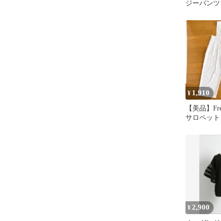
ジーパンツ
lumier 
ネ同型
1,910
¥
【美品】Fr
サロペット
ベージュ 
2,900
¥