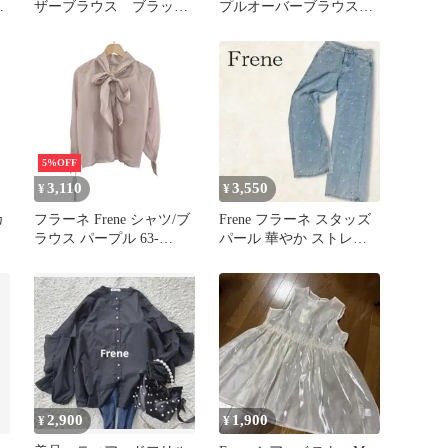
カ
ザーブラウス ブラッ
プルオーバーブラウス
ク フラーネ
フラーネ好きな方
5%OFF
3,110
3,550
¥
¥
カ
フラーネ Frene シャツ/ブ
Frene フラーネ スタッズ
ラウス パープル 63-
パール 華やか ストレー
188499 レディース
ト デニム Y2K 1
2,900
1,900
¥
¥