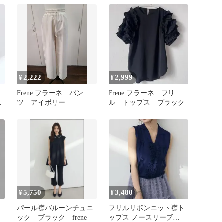
2,222
2,999
¥
¥
リ
Frene フラーネ パン
Frene フラーネ フリ
ク
ツ アイボリー
ル トップス ブラック
5,750
3,480
¥
¥
ト
パール襟バルーンチュニ
フリルリボンニット襟ト
品
ック ブラック frene
ップス ノースリーブ