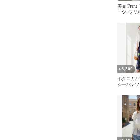
美品 Fren
ーツ×フリ
ラウス 水色
3,500
¥
ボタニカル
ジーパン
lumier 
ネ同型