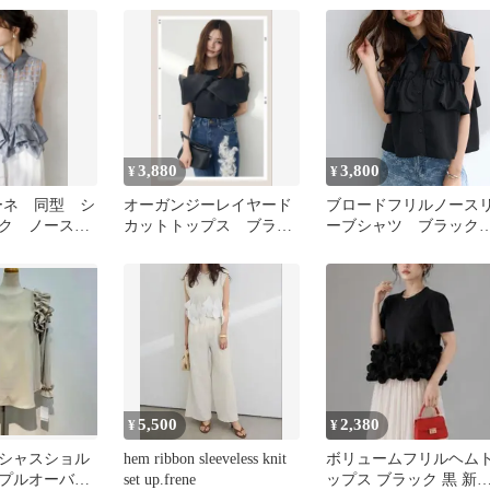
3,880
3,800
¥
¥
フラーネ 同型 シ
オーガンジーレイヤード
ブロードフリルノース
ク ノースリ
カットトップス ブラッ
ーブシャツ ブラッ
グレー
ク frene フラーネ
新品 Frene フラーネ
トップス レディース
5,500
2,380
¥
¥
シャスショル
hem ribbon sleeveless knit
ボリュームフリルヘム
プルオーバ
set up.frene
ップス ブラック 黒 新