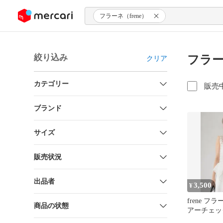
ンツにスキップ
フラーネ（frene）
絞り込み
フラー
クリア
カテゴリー
販売
ブランド
サイズ
販売状況
出品者
3,500
¥
frene 
商品の状態
アーチェッ
ブラウス 