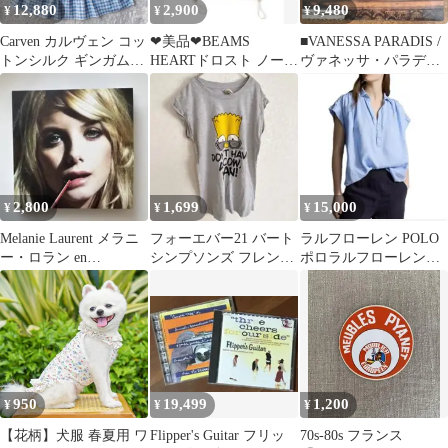
12,880
2,900
9,480
¥
¥
¥
Carven カルヴェン コッ
❤︎美品❤︎BEAMS
■VANESSA PARADIS /
トンシルク ギンガムチ
HEARTドロスト ノース
ヴァネッサ・パラディ
ェック ワンピース 36 S
リーブ ポロニット 26ss
◾️Be My Baby
2,800
1,699
15,000
¥
¥
¥
Melanie Laurent メラニ
フォーエバー21 バート
ラルフローレン POLO
ー・ロラン en
シンプソンズ フレンチ
ポロラルフローレンリ
t'attendant
スリーブ Tシャツ S グ
ネンフレンチシャツブ
レー
ラウス麻 S
950
19,499
1,200
¥
¥
¥
【花柄】犬服 春夏用 ワ
Flipper's Guitar フリッ
70s-80s フランス