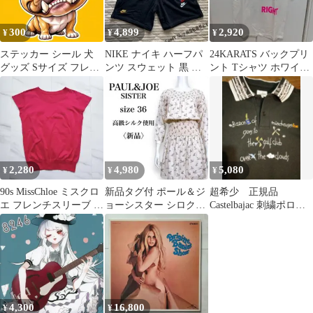
ット用 軽量 お出かけ
お散歩 86-136cm スイ
300
4,899
2,920
¥
¥
¥
カ柄
ステッカー シール 犬
NIKE ナイキ ハーフパ
24KARATS バックプリ
グッズ Sサイズ フレン
ンツ スウェット 黒 ブ
ント Tシャツ ホワイト
チブルドッグ
ラック ボトムス L
Sサイズ
2,280
4,980
5,080
¥
¥
¥
90s MissChloe ミスクロ
新品タグ付 ポール＆ジ
超希少 正規品
エ フレンチスリーブ カ
ョーシスター シロクマ
Castelbajac 刺繍ポロシ
ットソー 綿 ピンク
柄 シャーリングワンピ
ャツ ブラック 送料無
ース シルク混
料
4,300
16,800
¥
¥