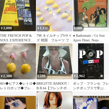
イズ フランシス・レイ
ー シャンソン フレン
＆フレンチ・ポップス
チ・ポップス
3,000
1,111
500
¥
¥
¥
THE FRENCH POP &
798 ネイルチップSサイ
● Radiomatic / Ce Soir
SOUL EXPERIENCE
ズ 韓国 フルーツ フレ
Apres Diner, Nous
PART 1
ンチ ポップ レモン 黄
Passerons Des Disques...
色
(CD) Rad/001 ラジオマ
ティック フレンチポッ
プ
2,300
599
2,962
¥
¥
¥
60's◆ピアス◆レトロ◆
BRIGITTE BARDOT /
ポップ・フランセ: フレ
レトロポップ◆フレン
B.B.64【フレンチポッ
ンチポップスで学ぶフ
チポップ◆昭和レトロ
プスCD】
ランス語 [単行本] 杉村
裕史