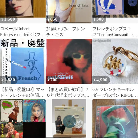
1,500
650
300
¥
¥
¥
ロベールRobert
加藤いづみ フレン
フレンチポップス１
Princesse de rien CDフレ
チ・キス
２”LemmyConstantine・
ンチポップス
ForeignBlue
1,880
700
4,900
¥
¥
¥
【新品・廃盤CD】マッ
【まとめ買い歓迎】７
60s フレンチキーホル
ド・フレンチの仲間た
０年代洋楽ポップス名
ダー ブルボン RIPOLIN
ち ～同じ匂いの仲間た
盤：ミッシェル・ポル
球体 3人のペンキ職人
ちに捧げて～
ナレフ