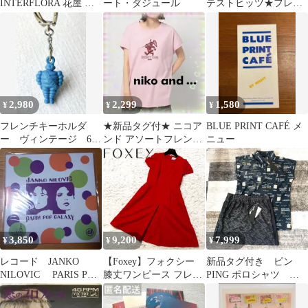
INTERFLORA 花屋 ヴ
ート・ダジュール
テストヒッツ★フレン
ィンテージ広告ステッ
チポップス★ベスト
カー
★758z
2,980
2,299
1,580
¥
¥
¥
フレンチキーホルダ
★新品タグ付★ ニコア
BLUE PRINT CAFÉ メ
ー ヴィンテージ 60s
ンド アソートフレンチ
ニュー
ブルー・ビバンダム
Tシャツ ★
ミシュランマン
3,850
9,200
7,999
¥
¥
¥
レコード JANKO
【Foxey】フォクシー
新品タグ付き ピン
NILOVIC PARIS POP
膝丈ワンピース フレン
PING ポロシャツ ス
GALAXY
チポップ Aライン 40
カート セットアップ
S ゴルフ