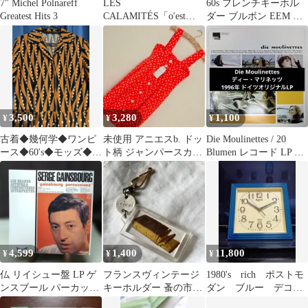
7" Michel Polnareff
LES
60s フレンチキーホル
Greatest Hits 3
CALAMITÉS「o'est
ダー ブルボン EEM 人
complet」 ●ネオアコ
魚 ルフォールオプノ
大名曲3曲！
3,500
3,280
1,100
¥
¥
¥
古着◆幾何学◆ワンピ
未使用 アニエスb. ドッ
Die Moulinettes / 20
ース◆60's◆モッズ◆フ
ト柄 ジャンパースカー
Blumen レコード LP ポ
レンチポップ◆昭和レ
ト ヴィンテージ アーカ
ップ
トロ
イブ
4,599
1,400
11,800
¥
¥
¥
仏 リイシュー盤 LP ゲ
フランスヴィンテージ
1980's rich ポストモ
ンスブール パーカッシ
キーホルダー 蚤の市
ダン ブルー デコ
ョン レコード
Unimel ハチミツ 60s
ポップ 壁掛け時計