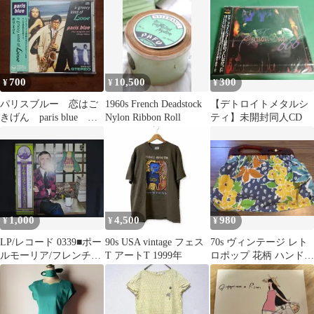
700
10,500
300
¥
¥
¥
パリスブルー 恋はご
1960s French Deadstock
【デトロイトメタルシ
きげん paris blue 見
Nylon Ribbon Roll
ティ】未開封同人CD
本盤CD
1,000
4,500
980
¥
¥
¥
LP/レコード 0339■ポー
90s USA vintage フェス
70s ヴィンテージ レト
ルモーリア/フレンチポ
T アートT 1999年
ロポップ 花柄 ハンドバ
ップススペシャル/帯
ッグ がま口
付/PM1