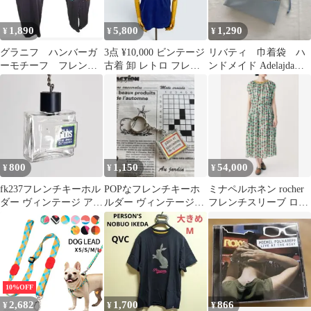
1,890
5,800
1,290
¥
¥
¥
グラニフ ハンバーガ
3点 ¥10,000 ビンテージ
リバティ 巾着袋 ハ
ーモチーフ フレンチ
古着 卸 レトロ フレン
ンドメイド Adelajda
スリーブカットソーワ
チラコステポロシャツ
CHECK&STRIPE限定色
ンピース
800
1,150
54,000
¥
¥
¥
fk237フレンチキーホル
POPなフレンチキーホ
ミナペルホネン rocher
ダー ヴィンテージ アン
ルダー ヴィンテージ
フレンチスリーブ ロン
ティーク
角度で絵柄が変わる レ
グワンピース
ンチキュラー
10%OFF
2,682
1,700
866
¥
¥
¥