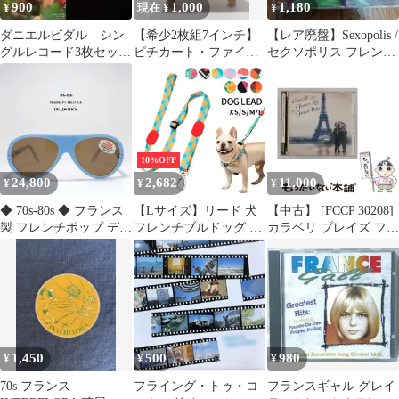
900
1,000
1,180
¥
現在 ¥
¥
ダニエルビダル シン
【希少2枚組7インチ】
【レア廃盤】Sexopolis /
グルレコード3枚セッ
ピチカート・ファイヴ
セクソポリス フレン
ト フレンチポップス
× エイプリル・マーチ
チ・レアグルーヴ CD
10%OFF
24,800
2,682
11,000
¥
¥
¥
◆ 70s-80s ◆ フランス
【Lサイズ】リード 犬
【中古】 [FCCP 30208]
製 フレンチポップ デッ
フレンチブルドッグ 長
カラベリ プレイズ フラ
ドストックサングラス
さ調整可能 超小型犬 小
ンシス･レイ & フレン
型犬 中型犬 大型犬 ワ
チポップス / カラベ
ンちゃん おしゃれ かわ
リ・グランド・オーケ
いい 柄 定番 丈夫 カラ
ストラ /
フル フレブル パグ ペ
ット用 軽量 お出かけ
お散歩 86-136cm スイ
1,450
500
980
¥
¥
¥
カ柄
70s フランス
フライング・トゥ・コ
フランスギャル グレイ