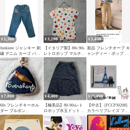
レギュラーフィット メ
チェック S 半袖 レッド
ットキャミソール
ガワニ ポロシャツ
PH284EL FR 4 ネイビー
メンズ 男性用 フレンチ
トラッド ゴルフ ビジネ
ス カジ
1,300
3,290
5,430
¥
¥
¥
Junkieee ジャンキー 刺
【イタリア製】80s 90s
新品 フレンチオーブ キ
繍 デニム カーゴ パン
レトロポップ マルチカ
ャンディー・ポップ イ
ツ チャコール 犬
ラー ドット柄Tシャツ
エロー ワイド コットン
パンツ S
7,800
4,400
11,000
¥
¥
¥
60s フレンチキーホル
【極美品】80-90sレト
【中古】 [FCCP30208]
ダー ブルボン
ロポップ水玉ドット柄
カラベリプレイズ フラ
EVERSHARP 万年筆 ペ
フレアスカート 上質キ
ンシス･レイ& フレンチ
ン先
ュプラ
ポップス / カラベリ・
グランド・オーケスト