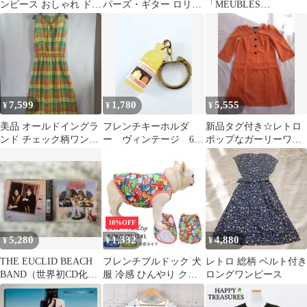
ンピース おしゃれ ドレ
パーズ・ギター ロリポ
「MEUBLES
ス 接触冷感 着せやすい
ップ・ソニック
PYANET」ヴィンテー
かわいい散歩服 防虫
ジステッカー
UVカット 中型犬小型
犬 pet0091-flower
7,599
1,780
5,555
¥
¥
¥
美品 オールドイングラ
フレンチキーホルダ
新品タグ付き☆レトロ
ンド チェック柄ワンピ
ー ヴィンテージ 60s
ポップなガーリーワン
ース ノースリーブ 36
ボトル型 Evian ジュ
ピース七分袖オレンジ
黄 緑
ース
L デッドストック
10%OFF
5,280
1,332
4,880
¥
¥
¥
THE EUCLID BEACH
フレンチブルドック 犬
レトロ 総柄 ベルト付き
BAND（世界初CD化・
服 冷感 ひんやり クー
ロングワンピース
帯付き）
ルウェア 夏服 春 夏 タ
ンクトップ 可愛い パグ