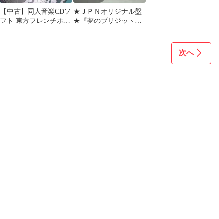
【中古】同人音楽CDソ
★ＪＰＮオリジナル盤
フト 東方フレンチポッ
★『夢のブリジット・
プス「8246」 / Ridil-リ
バルドー・ショー』
ディル-
次へ