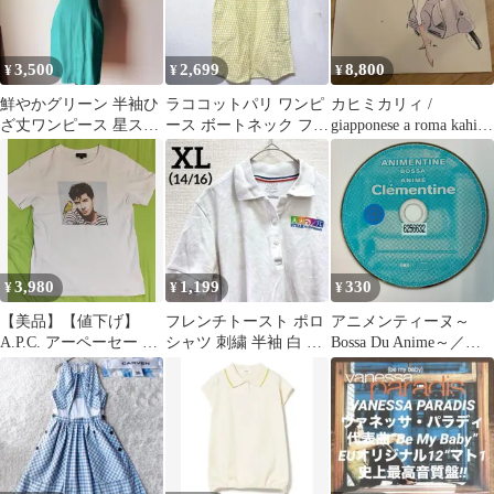
3,500
2,699
8,800
¥
¥
¥
鮮やかグリーン 半袖ひ
ラココットパリ ワンピ
カヒミカリィ /
ざ丈ワンピース 星スタ
ース ボートネック フレ
giapponese a roma kahimi
ッズ付き
ンチスリーブ 総柄 S 黄
karie
綿
3,980
1,199
330
¥
¥
¥
【美品】【値下げ】
フレンチトースト ポロ
アニメンティーヌ～
A.P.C. アーペーセー エ
シャツ 刺繍 半袖 白 日
Bossa Du Anime～／ク
ティエンヌ・ダホ コラ
本S相当 通学 カジュア
レモンティーヌ
ボ
ル