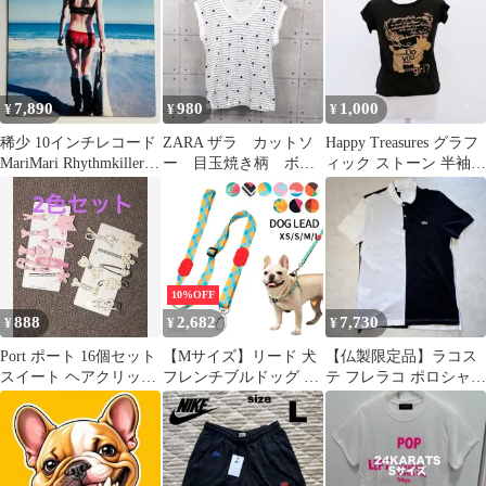
イギリスブルドック ブ
ルドック 中型犬 小型犬
フレブル 伸縮性 犬服
ドッグウェア ペット服
かわいい服 おしゃれ ト
7,890
980
1,000
¥
¥
¥
イプードル トイプー チ
ワワ ダックス K
稀少 10インチレコード
ZARA ザラ カットソ
Happy Treasures グラフ
MariMari Rhythmkiller
ー 目玉焼き柄 ボー
ィック ストーン 半袖T
マリマリ
ダー Vネック フレ
シャツ ブラック
ンチスリーブ S(日本
Mサイズ相当)
10%OFF
888
2,682
7,730
¥
¥
¥
Port ポート 16個セット
【Mサイズ】リード 犬
【仏製限定品】ラコス
スイート ヘアクリップ
フレンチブルドッグ 長
テ フレラコ ポロシャツ
ピンク ホワイト
さ調整可能 超小型犬 小
バイカラー 白 黒 デヴ
型犬 中型犬 大型犬 ワ
ァンレイ
ンちゃん おしゃれ かわ
いい 柄 定番 丈夫 カラ
フル フレブル パグ ペ