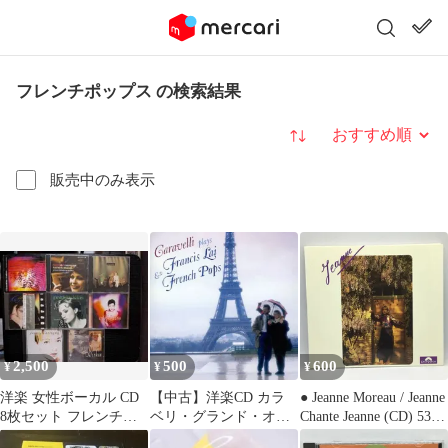
フレンチポップス の検索結果
並び替え
販売中のみ表示
2,500
500
600
¥
¥
¥
洋楽 女性ボーカル CD
【中古】洋楽CD カラ
● Jeanne Moreau / Jeanne
8枚セット フレンチポ
ベリ・グランド・オー
Chante Jeanne (CD) 539
ップス シャンソン
ケストラ/カラベリ プレ
885-2 ジャンヌ・モロ