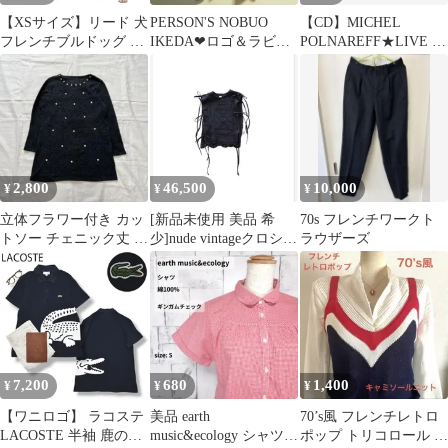
【XSサイズ】リード 犬
PERSON'S NOBUO
【CD】MICHEL
フレンチブルドッグ 長
IKEDA❤ロゴ＆ラビッ
POLNAREFF★LIVE AT
さ調整可能 超小型犬 小
トプリントTシャツ
THE ROXY
型犬 中型犬 大型犬 ワ
QVC
ンちゃん おしゃれ かわ
いい 柄 定番 丈夫 カラ
フル フレブル パグ ペ
ット用 軽量 お出かけ
お散歩 86-136cm スイ
2,800
46,500
10,000
¥
¥
¥
カ柄
立体フラワー付き カッ
[新品未使用 美品 希
70s フレンチワークト
トソー チェニック丈 フ
少]nude vintageクロシェ
ラウザーズ
ェミニン ガーリー レト
編み ベスト
ロポップ
7,200
680
1,400
¥
¥
¥
【ワニロゴ】 ラコステ
美品 earth
70’s風 フレンチレトロ
LACOSTE 半袖 鹿の子
music&ecology シャツ
ポップ トリコロール ニ