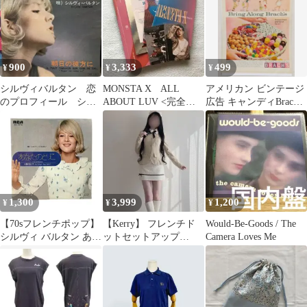
900
3,333
499
¥
¥
¥
シルヴィバルタン 恋
MONSTA X ALL
アメリカン ビンテージ
のプロフィール シン
ABOUT LUV <完全生
広告 キャンディBrach
グルレコード フレン
産限定盤>
社 B4サイズ ポスター
チポップス
に
1,300
3,999
1,200
¥
¥
¥
【70sフレンチポップ】
【Kerry】 フレンチド
Would-Be-Goods / The
シルヴィ バルタン あな
ットセットアップ
Camera Loves Me
たのとりこ 太陽のない
KR30512
子7インチ