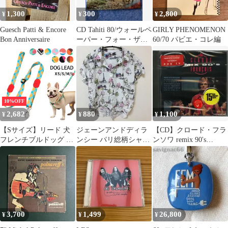
1,300
300
2,800
¥
¥
¥
Guesch Patti & Encore
CD Tahiti 80/ウォールペ
GIRLY PHENOMENON
Bon Anniversaire
ーパー・フォー・ザ・
60/70 パビエ・コレ編
ソウル
10%OFF
2,682
880
1,100
¥
¥
¥
【Sサイズ】リード 犬
ジェーンアンドディラ
【CD】クロード・フラ
フレンチブルドッグ 長
ンシー パリ総柄シャツ
ンソワ remix 90's
さ調整可能 超小型犬 小
開襟 半袖 前後差 Ｓ レ
842502-2
型犬 中型犬 大型犬 ワ
ーヨン
ンちゃん おしゃれ かわ
いい 柄 定番 丈夫 カラ
フル フレブル パグ ペ
ット用 軽量 お出かけ
お散歩 86-136cm スイ
3,700
1,499
26,800
¥
¥
¥
カ柄