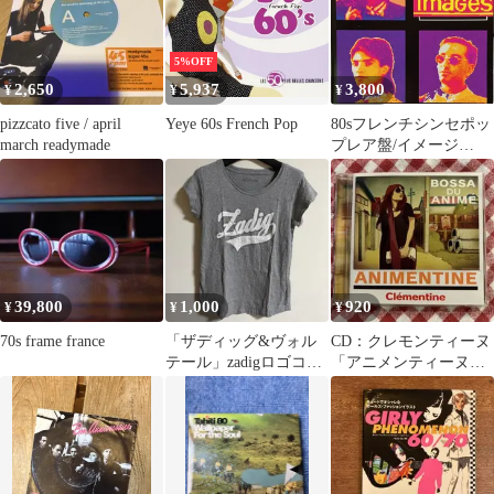
ラ /
5%OFF
2,650
5,937
3,800
¥
¥
¥
pizzcato five / april
Yeye 60s French Pop
80sフレンチシンセポッ
march readymade
プレア盤/イメージ
ズ/Images/L'Album
D'Images
39,800
1,000
920
¥
¥
¥
70s frame france
「ザディッグ&ヴォル
CD：クレモンティーヌ
テール」zadigロゴコッ
「アニメンティーヌ～
トンTシャツ Sサイズ
ボッサ・ドゥ・アニメ
～」