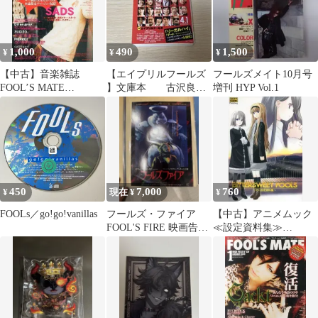
1,000
490
1,500
¥
¥
¥
【中古】音楽雑誌
【エイプリルフールズ
フールズメイト10月号
FOOL’S MATE
】文庫本 古沢良太
増刊 HYP Vol.1
2002/6(CD1枚) No.248
（脚本）山本幸久（小
フールズメイト
説）
450
7,000
760
¥
現在 ¥
¥
FOOLs／go!go!vanillas
フールズ・ファイア
【中古】アニメムック
FOOL'S FIRE 映画告知
≪設定資料集≫
チラシ
BITTERSWEET FOOLS
ミニ設定集