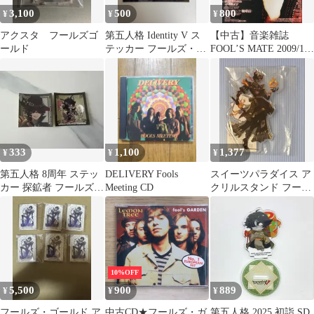
3,100
500
800
¥
¥
¥
アクスタ フールズゴ
第五人格 Identity V ス
【中古】音楽雑誌
ールド
テッカー フールズ・ゴ
FOOL’S MATE 2009/1
ールド
No.327 フールズメイト
333
1,100
1,377
¥
¥
¥
第五人格 8周年 ステッ
DELIVERY Fools
スイーツパラダイス ア
カー 探鉱者 フールズ・
Meeting CD
クリルスタンド フール
ゴールド
ズゴールド
10%OFF
5,500
900
889
¥
¥
¥
フールズ・ゴールド ア
中古CD★フールズ・ガ
第五人格 2025 初詣 SD