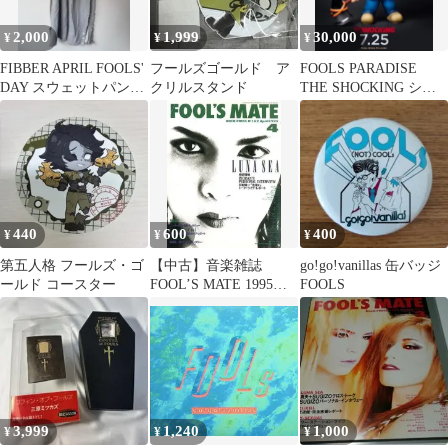
2,000
1,999
30,000
¥
¥
¥
FIBBER APRIL FOOLS'
フールズゴールド ア
FOOLS PARADISE
DAY スウェットパンツ
クリルスタンド
THE SHOCKING シャ
グレー
イニング限定398体
440
600
400
¥
¥
¥
第五人格 フールズ・ゴ
【中古】音楽雑誌
go!go!vanillas 缶バッジ
ールド コースター
FOOL’S MATE 1995年4
FOOLS
月号 No.162 フールズメ
イト
3,999
1,240
1,000
¥
¥
¥