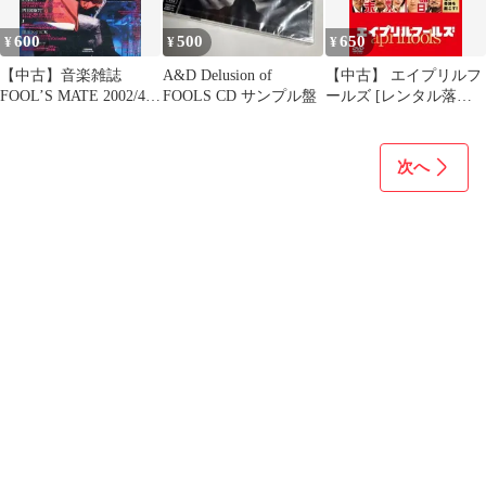
600
500
650
¥
¥
¥
【中古】音楽雑誌
A&D Delusion of
【中古】 エイプリルフ
FOOL’S MATE 2002/4
FOOLS CD サンプル盤
ールズ [レンタル落ち]
No.246 フールズメイト
[DVD]
次へ