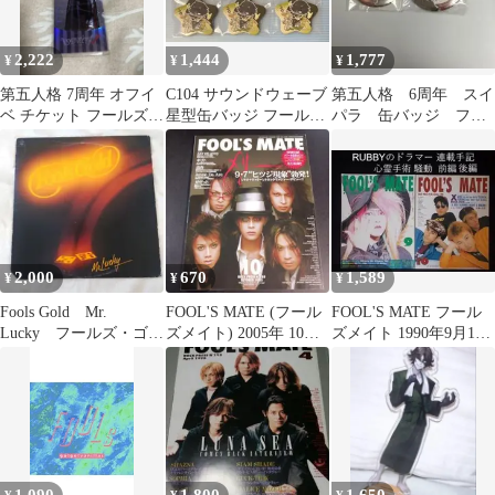
2,222
1,444
1,777
¥
¥
¥
第五人格 7周年 オフイ
C104 サウンドウェーブ
第五人格 6周年 スイ
ベ チケット フールズ・
星型缶バッジ フールズ
パラ 缶バッジ フー
ゴールド
ゴールド 6
ルズ・ゴールド 2個
2,000
670
1,589
¥
¥
¥
Fools Gold Mr.
FOOL'S MATE (フール
FOOL'S MATE フール
Lucky フールズ・ゴー
ズメイト) 2005年 10月
ズメイト 1990年9月10
ルド LP レコード
号 .
月