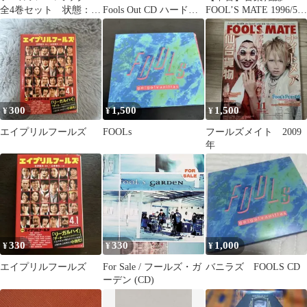
全4巻セット 状態：非
Fools Out CD ハードコ
FOOL’S MATE 1996/5
良い
ア
No.175 フールズメイト
300
1,500
1,500
¥
¥
¥
エイプリルフールズ
FOOLs
フールズメイト 2009
年
330
330
1,000
¥
¥
¥
エイプリルフールズ
For Sale / フールズ・ガ
バニラズ FOOLS CD
ーデン (CD)