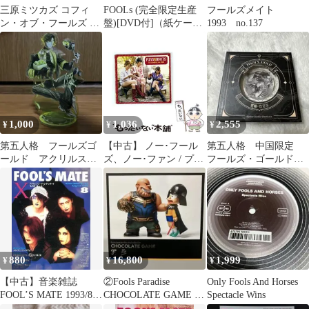
三原ミツカズ コフィ
FOOLs (完全限定生産
フールズメイト
ン・オブ・フールズ 着
盤)[DVD付]（紙ケース
1993 no.137
せ替え人形カードBOX
仕様） / go!go!vanillas
(CD)
1,000
1,036
2,555
¥
¥
¥
第五人格 フールズゴ
【中古】 ノー･フール
第五人格 中国限定
ールド アクリルスタ
ズ、ノー･ファン / プス
フールズ・ゴールド
ンド
ンブーツ / ユニバーサ
記念メダル 特典
ルミュージック
880
16,800
1,999
¥
¥
¥
【中古】音楽雑誌
②Fools Paradise
Only Fools And Horses
FOOL’S MATE 1993/8
CHOCOLATE GAME フ
Spectacle Wins
No.142 フールズメイト
ィギュア壊れあり