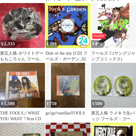
廃盤
5%OFF
2,333
300
495
¥
¥
¥
第五人格 ホワイトデー
Dish of the day [CD] フ
フールズ 2 (ヤングジャ
もちころりん フール
ールズ・ガーデン_02
ンプコミックス)
ズ・ゴールド
1,500
750
500
¥
¥
¥
THE FOOLS／WHAT
go!go!vanillas/FOOLS
第五人格 ラメキラ缶バ
YOU WANT ? 8cm CD
ッジ フールズ・ゴール
ド（2個セット）
【TE28】