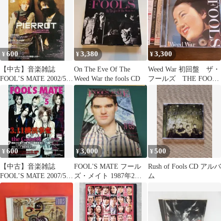
ット
レスリー・チャン / フ
ールズメイト / フール
ズメイト
600
3,380
3,300
¥
¥
¥
【中古】音楽雑誌
On The Eve Of The
Weed War 初回盤 ザ・
FOOL’S MATE 2002/5
Weed War the fools CD
フールズ THE FOOLS
No.247 フールズメイト
1st
600
3,000
500
¥
¥
¥
【中古】音楽雑誌
FOOL'S MATE フール
Rush of Fools CD アルバ
FOOL’S MATE 2007/5
ズ・メイト 1987年2月
ム
No.307 フールズメイト
号