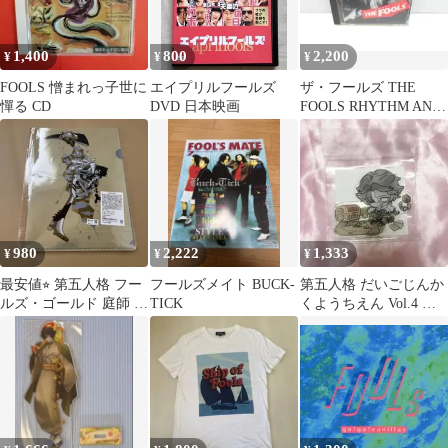
1,400
800
2,200
¥
¥
¥
FOOLS 憎まれっ子世に
エイプリルフールズ
ザ・フールズ THE
憚る CD
DVD 日本映画
FOOLS RHYTHM AND
TRUTH CD
980
2,222
1,333
¥
¥
¥
最安値⭐︎ 第五人格 フー
フールズメイト BUCK-
第五人格 だいごじんか
ルズ・ゴールド 庭師 エ
TICK
くようちえん Vol.4 フ
マ アベイル クリアファ
ールズ・ゴールド
イル