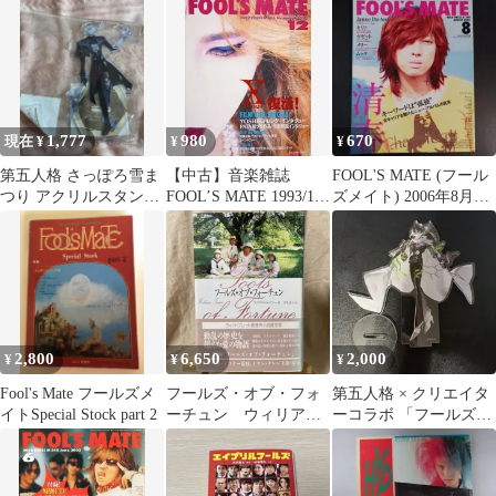
1,777
980
670
現在 ¥
¥
¥
第五人格 さっぽろ雪ま
【中古】音楽雑誌
FOOL'S MATE (フール
つり アクリルスタンド
FOOL’S MATE 1993/12
ズメイト) 2006年8月号
フールズ・ゴールド ノ
No.146 フールズメイト
清春 .
ートン
2,800
6,650
2,000
¥
¥
¥
Fool's Mate フールズメ
フールズ・オブ・フォ
第五人格 × クリエイタ
イトSpecial Stock part 2
ーチュン ウィリア
ーコラボ 「フールズ・
ム・トレヴァー 帯
ゴールド」
付 初版 1992年