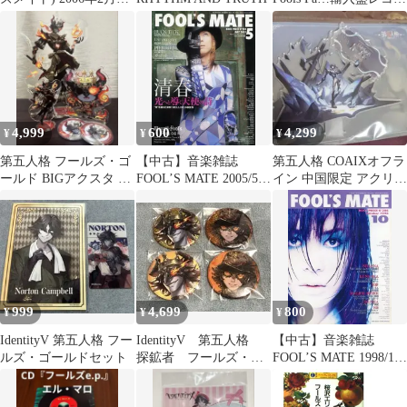
号 Gackt .
ド
4,999
600
4,299
¥
¥
¥
第五人格 フールズ・ゴ
【中古】音楽雑誌
第五人格 COAIXオフラ
ールド BIGアクスタ 他
FOOL’S MATE 2005/5
イン 中国限定 アクリル
諸々
No.283 フールズメイト
スタンド フールズ・ゴ
ールド
999
4,699
800
¥
¥
¥
IdentityV 第五人格 フー
IdentityV 第五人格
【中古】音楽雑誌
ルズ・ゴールドセット
探鉱者 フールズ・ゴ
FOOL’S MATE 1998/10
ールド 缶バッジ
No.204 フールズメイト