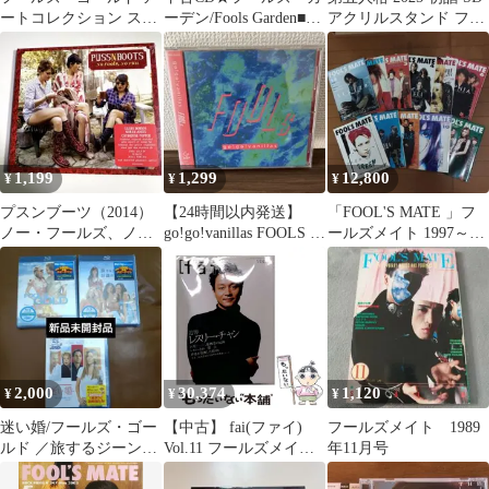
ートコレクション スク
ーデン/Fools Garden■
アクリルスタンド フー
エア缶バッジ
Lemon Tree Remixes
ルズ・ゴールド
【INT0156/50214560887
68】K04677
1,199
1,299
12,800
¥
¥
¥
プスンブーツ（2014）
【24時間以内発送】
「FOOL'S MATE 」フ
ノー・フールズ、ノ
go!go!vanillas FOOLS 平
ールズメイト 1997～98
ー・ファン （ノラ・
成ペイン
年 11冊まとめ売り
ジョーンズ）
2,000
30,374
1,120
¥
¥
¥
迷い婚/フールズ・ゴー
【中古】 fai(ファイ)
フールズメイト 1989
ルド ／旅するジーンズ
Vol.11 フールズメイト
年11月号
と19歳の旅立ち 3枚セ
2003年7月号増刊 追悼