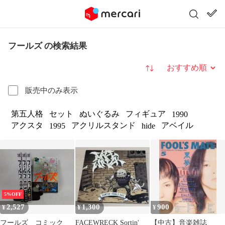
フールズ の検索結果
並び替え
販売中のみ表示
第五人格
セット
ぬいぐるみ
フィギュア
1990
アクスタ
アクリルスタンド
アベイル
1995
hide
5%OFF
2,527
1,300
900
¥
¥
¥
フールズ コミック
FACEWRECK Sortin'
【中古】音楽雑誌