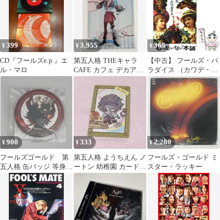
399
3,955
365
¥
¥
¥
CD『フールズe.p.』エ
第五人格 THEキャラ
【中古】 フールズ・パ
ル・マロ
CAFE カフェ デカアク
ラダイス （カワデ・パ
リルスタンド フール
ーソナル・コミック
ズ・ゴールド
ス） / 桜沢 エリカ / 河
出書房新社
900
333
2,280
¥
¥
¥
フールズゴールド 第
第五人格 ようちえん ノ
フールズ・ゴールド ミ
五人格 缶バッジ 等身
ートン 幼稚園 カード
スター・ラッキー
スイパラ 6周年
トレカ フールズ ゴール
ド