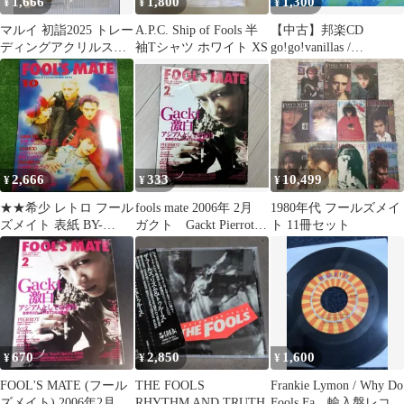
1,666
1,800
1,300
¥
¥
¥
マルイ 初詣2025 トレー
A.P.C. Ship of Fools 半
【中古】邦楽CD
ディングアクリルスタ
袖Tシャツ ホワイト XS
go!go!vanillas /
ンド フールズゴールド
FOOLs[DVD付初回限定
盤]
2,666
333
10,499
¥
¥
¥
★★希少 レトロ フール
fools mate 2006年 2月
1980年代 フールズメイ
ズメイト 表紙 BY-
ガクト Gackt Pierrot
ト 11冊セット
SEXUAL 1992 10月★★
雑誌
670
2,850
1,600
¥
¥
¥
FOOL'S MATE (フール
THE FOOLS
Frankie Lymon / Why Do
ズメイト) 2006年2月
RHYTHM AND TRUTH
Fools Fa…輸入盤レコー