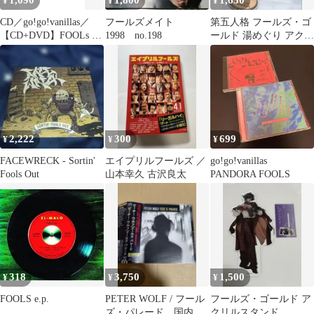
1,090
1,800
1,650
¥
¥
¥
CD／go!go!vanillas／
フールズメイト
第五人格 フールズ・ゴ
【CD+DVD】FOOLs 完
1998 no.198
ールド 湯めぐり アクス
全生産限定盤
タ
2,222
300
699
¥
¥
¥
FACEWRECK - Sortin'
エイプリルフールズ ／
go!go!vanillas
Fools Out
山本幸久 古沢良太
PANDORA FOOLS
318
3,750
1,500
¥
¥
¥
FOOLS e.p.
PETER WOLF / フール
フールズ・ゴールド ア
ズ・パレード 国内盤
クリルスタンド