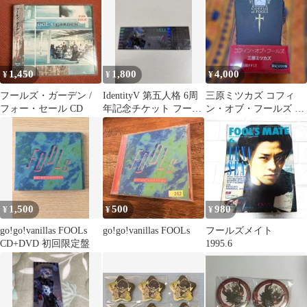
1,450
1,800
4,000
¥
¥
¥
フールズ・ガーデン /
IdentityV 第五人格 6周
三原ミツカズ コフィ
フォー・セール CD
年記念チケット フール
ン・オブ・フールズ 限
ズ・ゴールド
定3000部
1,500
500
980
¥
¥
¥
go!go!vanillas FOOLs
go!go!vanillas FOOLs
フールズメイト
CD+DVD 初回限定盤
1995.6