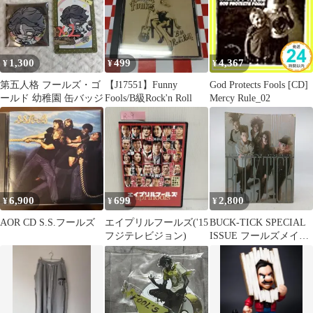
1,300
499
4,367
¥
¥
¥
第五人格 フールズ・ゴ
【J17551】Funny
God Protects Fools [CD]
ールド 幼稚園 缶バッジ
Fools/B級Rock'n Roll
Mercy Rule_02
6,900
699
2,800
¥
¥
¥
AOR CD S.S.フールズ
エイプリルフールズ('15
BUCK-TICK SPECIAL
フジテレビジョン)
ISSUE フールズメイト
6月号増刊HYPno.3 バク
チク 綴じ込みピンナッ
プあり 2608LAth16