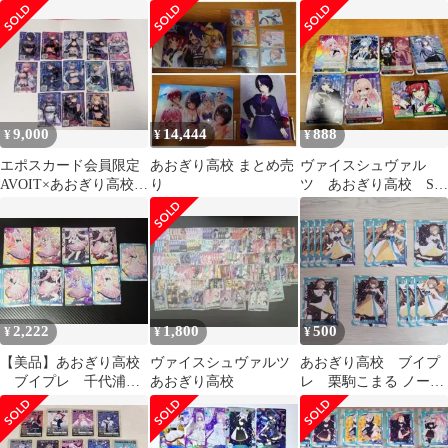
9,000
14,444
888
¥
¥
¥
エポスカード会員限定
あおぎり高校 まとめ売
ヴァイスシュヴァル
AVOIT×あおぎり高校コ
り
ツ あおぎり高校 SR
ラボクリアカードフル
RRR
コンプ
2,222
1,800
500
¥
¥
¥
【美品】あおぎり高校
ヴァイスシュヴァルツ
あおぎり高校 ブイプ
ブイプレ 千代浦蝶
あおぎり高校
レ 栗駒こまる ノーマ
美 トレカ まとめ売り
ルまとめ売り
サイン sp