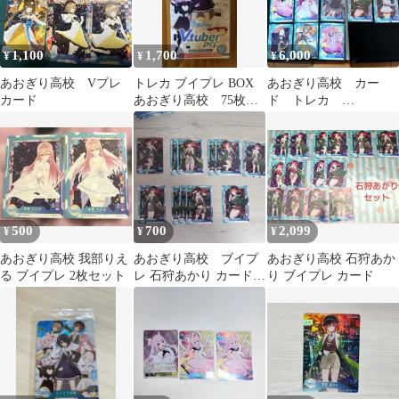
1,100
1,700
6,000
¥
¥
¥
あおぎり高校 Vプレ
トレカ ブイプレ BOX
あおぎり高校 カー
カード
あおぎり高校 75枚セ
ド トレカ
ット
NORMAL53種類セット
プロモ付き
500
700
2,099
¥
¥
¥
あおぎり高校 我部りえ
あおぎり高校 ブイプ
あおぎり高校 石狩あか
る ブイプレ 2枚セット
レ 石狩あかり カードセ
り ブイプレ カード
ット