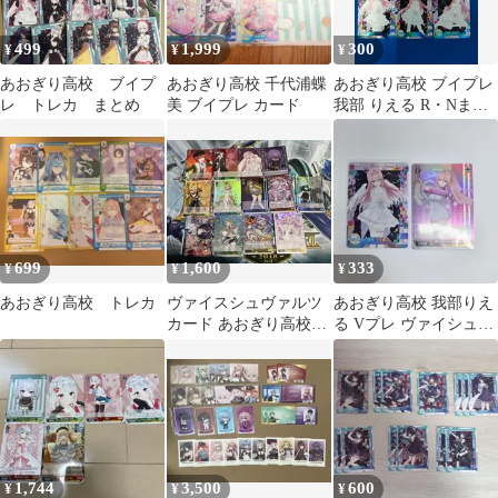
499
1,999
300
¥
¥
¥
あおぎり高校 ブイプ
あおぎり高校 千代浦蝶
あおぎり高校 ブイプレ
レ トレカ まとめ
美 ブイプレ カード
我部 りえる R・Nまと
めセット
699
1,600
333
¥
¥
¥
あおぎり高校 トレカ
ヴァイスシュヴァルツ
あおぎり高校 我部りえ
カード あおぎり高校13
る Vプレ ヴァイシュシ
枚セット
ュバルツ カード
1,744
3,500
600
¥
¥
¥