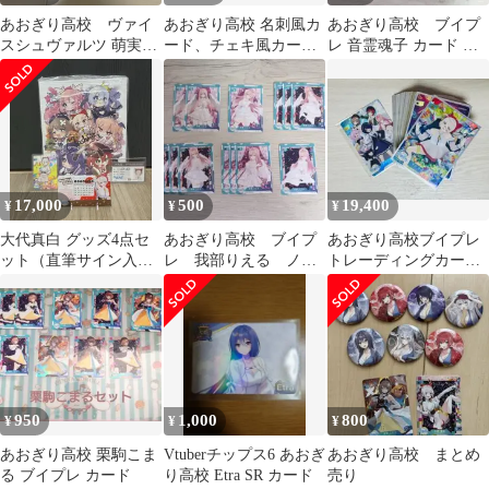
あおぎり高校 ヴァイ
あおぎり高校 名刺風カ
あおぎり高校 ブイプ
スシュヴァルツ 萌実セ
ード、チェキ風カード
レ 音霊魂子 カード ま
ット
など
とめ売り
17,000
500
19,400
¥
¥
¥
大代真白 グッズ4点セ
あおぎり高校 ブイプ
あおぎり高校ブイプレ
ット（直筆サイン入り
レ 我部りえる ノー
トレーディングカー
キャンバスボード 他）
マルまとめ売り
ド、R コンプリートセ
ット
950
1,000
800
¥
¥
¥
あおぎり高校 栗駒こま
Vtuberチップス6 あおぎ
あおぎり高校 まとめ
る ブイプレ カード
り高校 Etra SR カード
売り