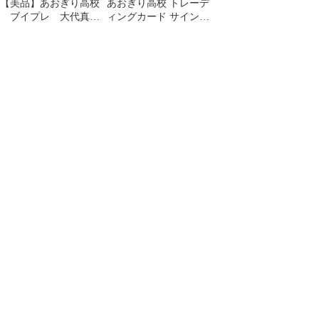
【美品】あおぎり高校
あおぎり高校 トレーデ
ブイプレ 大代真白
ィングカード サイン入
トレカ まとめ売り サイ
りSP 7枚セット+α
ン sp