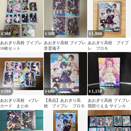
Playing Card Collection
300
300
1,800
¥
¥
¥
あおぎり高校 ブイプレ
あおぎり高校 ブイプレ
あおぎり高校 ブイプ
16枚セット
音霊魂子
レ プロモ
500
666
1,150
¥
¥
¥
あおぎり高校 vプレ
【美品】あおぎり高
あおぎり高校 ブイプレ
カード まとめ
校 ブイプレ プロモ
我部りえる サインカー
ド