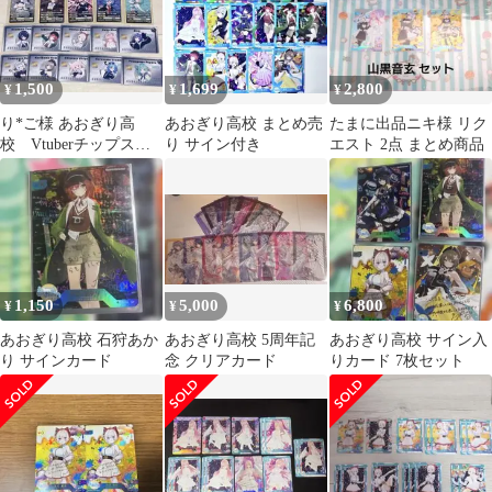
1,500
1,699
2,800
¥
¥
¥
り*ご様 あおぎり高
あおぎり高校 まとめ売
たまに出品ニキ様 リク
校 Vtuberチップス
り サイン付き
エスト 2点 まとめ商品
カード まとめ売り
1,150
5,000
6,800
¥
¥
¥
あおぎり高校 石狩あか
あおぎり高校 5周年記
あおぎり高校 サイン入
り サインカード
念 クリアカード
りカード 7枚セット