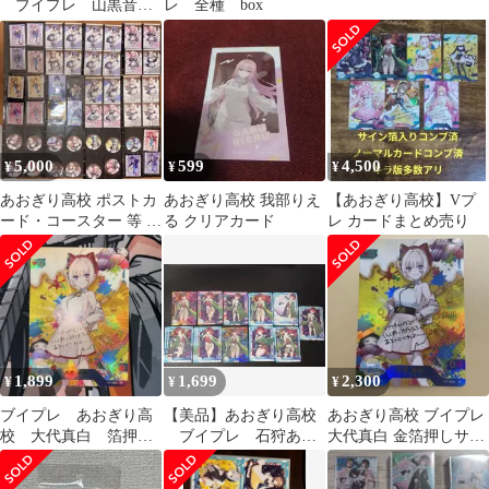
ブイプレ 山黒音玄
レ 全種 box
トレカ まとめ売り サイ
ン sp
5,000
599
4,500
¥
¥
¥
あおぎり高校 ポストカ
あおぎり高校 我部りえ
【あおぎり高校】Vプ
ード・コースター 等 ま
る クリアカード
レ カードまとめ売り
とめ売り
1,899
1,699
2,300
¥
¥
¥
ブイプレ あおぎり高
【美品】あおぎり高校
あおぎり高校 ブイプレ
校 大代真白 箔押し
ブイプレ 石狩あか
大代真白 金箔押しサイ
サイン入り
り トレカ まとめ売り
ン入り sp
サイン sp