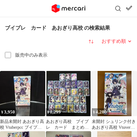
ブイプレ カード あおぎり高校 の検索結果
並び替え
販売中のみ表示
3,950
1,299
4,280
¥
¥
¥
新品未開封 あおぎり高
あおぎり高校 ブイプ
未開封 シュリンク付き
校 Vtuberpcc ブイプレ
レ カード まとめ売
あおぎり高校 Vtuver
1box シュリンク付き
り
pcc ブイプレ BOX