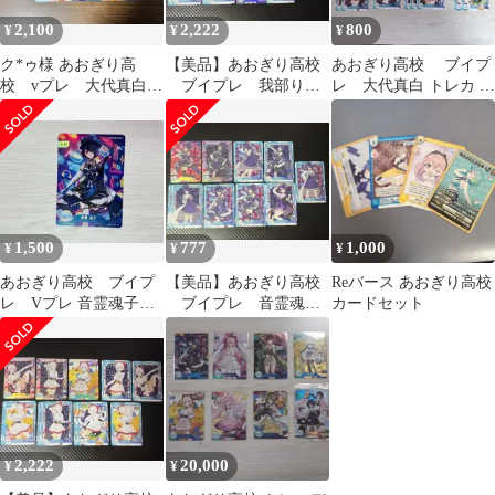
2,100
2,222
800
¥
¥
¥
ク*ゥ様 あおぎり高
【美品】あおぎり高校
あおぎり高校 ブイプ
校 vプレ 大代真白
ブイプレ 我部りえ
レ 大代真白 トレカ ま
サイン入りカード 2枚
る トレカ まとめ売り
とめ売り
セット
サイン sp
1,500
777
1,000
¥
¥
¥
あおぎり高校 ブイプ
【美品】あおぎり高校
Reバース あおぎり高校
レ Vプレ 音霊魂子
ブイプレ 音霊魂子
カードセット
サイン
トレカ まとめ売り
2,222
20,000
¥
¥