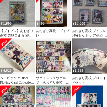
1,800
400
10,000
¥
¥
¥
【ブイプレ】あおぎり
あおぎり高校 ブイプ
あおぎり高校 ブイプレ
高校 栗駒こまる SPカ
レ
54枚セット レア多め ※
ード
現在使用中のスリーブ
はつきません
4,620
699
1,699
¥
¥
¥
ムービック VTuber
ヴァイスシュヴァル
あおぎり高校 ブロマイ
Playing Card Collection
ツ あおぎり高校 カ
ドセット
ブイプレ あおぎり高校
ード 113枚 まとめ売
【1BOX】
り バラ不可