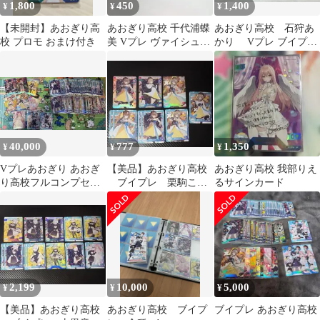
1,800
450
1,400
¥
¥
¥
【未開封】あおぎり高
あおぎり高校 千代浦蝶
あおぎり高校 石狩あ
校 プロモ おまけ付き
美 Vプレ ヴァイシュシ
かり Vプレ ブイプ
ュバルツ カード
レ サイン
40,000
777
1,350
¥
¥
¥
Vプレあおぎり あおぎ
【美品】あおぎり高校
あおぎり高校 我部りえ
り高校フルコンプセッ
ブイプレ 栗駒こま
るサインカード
ト
る トレカ まとめ売り
2,199
10,000
5,000
¥
¥
¥
【美品】あおぎり高校
あおぎり高校 ブイプ
ブイプレ あおぎり高校