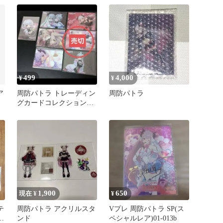
499
4,000
¥
¥
ア
周防パトラ トレーディン
周防パトラ
グカードコレクションク
リア 6枚
1,900
650
現在 ¥
¥
テ
周防パトラ アクリルスタ
Vプレ 周防パトラ SP(ス
ド
ンド
ペシャルレア)01-013b