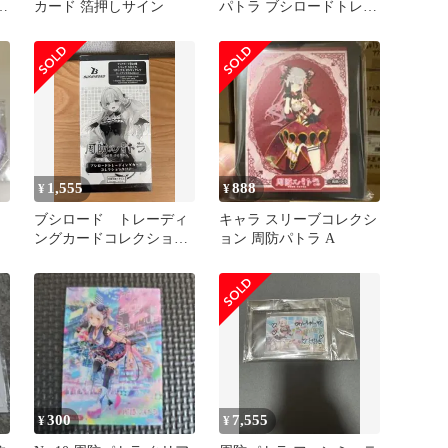
カード 箔押しサイン
パトラ ブシロードトレー
ディングカード
ト
1,555
888
¥
¥
ブシロード トレーディ
キャラ スリーブコレクシ
ングカードコレクション
ョン 周防パトラ A
クリア 周防パトラ
300
7,555
¥
¥