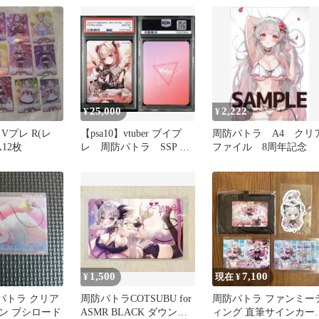
25,000
2,222
¥
¥
Vプレ R(レ
【psa10】vtuber ブイプ
周防パトラ A4 クリ
12枚
レ 周防パトラ SSP 箔
ファイル 8周年記念
押しサイン
1,500
7,100
¥
現在 ¥
周防パトラ クリア
周防パトラCOTSUBU for
周防パトラ ファンミー
ン ブシロード
ASMR BLACK ダウンロ
ィング 直筆サインカー