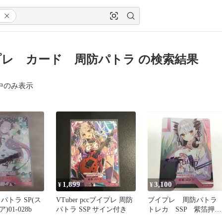
レ カード 周防パトラ の検索結果
中のみ表示
1,899
3,100
¥
¥
 パトラ SP(ス
VTuber pccブイプレ 周防
ブイプレ 周防パト
01-028b
パトラ SSP サイン付き
トレカ SSP 紫箔押し
サイン入り