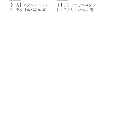
】
【中古】アクリルスタン
【中古】アクリルスタン
ン
ド・アクリルパネル 周防
ド・アクリルパネル 周防
ク
パトラ(スイッチ) アクリ
パトラ 誕生日アクリルボ
ルスタンド 「バーチャル
ード 「バーチャル
YouTuber 周防パトラ
YouTuber 周防パトラ 誕
×GiGO」 限定景品
生日グッズ2024」