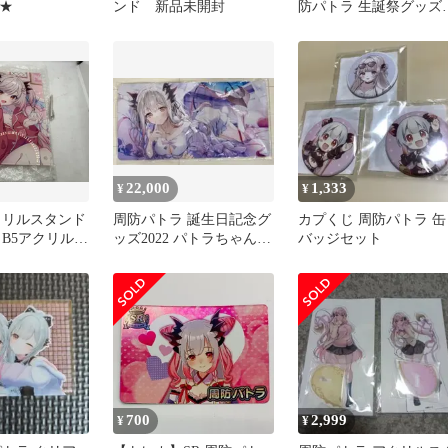
 ★
ンド 新品未開封
防パトラ 生誕祭グッズ
2025 全部セット 「バー
チャルYouTuber 周防パ
ラ 生誕祭2025」
22,000
1,333
¥
¥
クリルスタンド
周防パトラ 誕生日記念グ
カプくじ 周防パトラ 缶
 B5アクリルボ
ッズ2022 パトラちゃんの
バッジセット
ルYouTuber
おっきなラバーマット
 周防パトラ5周年
700
2,999
¥
¥