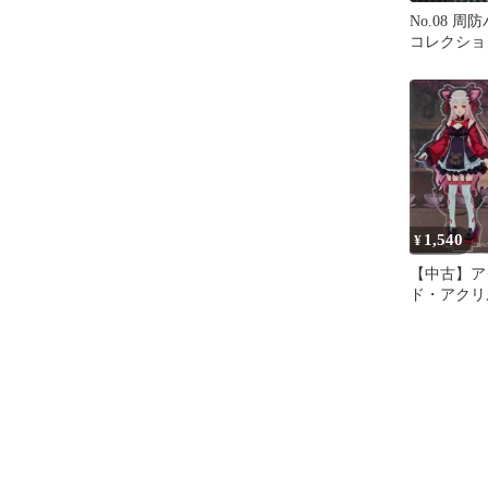
No.08 
コレクショ
1,540
¥
【中古】ア
ド・アクリ
パトラB(
プ) アク
「バーチャル