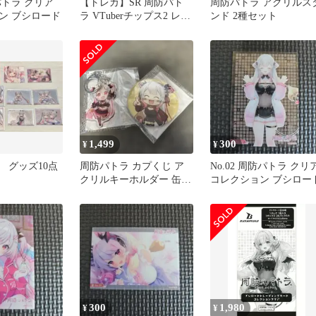
防パトラ クリア
【トレカ】SR 周防パト
周防パトラ アクリルス
ン ブシロード
ラ VTuberチップス2 レア
ンド 2種セット
カード トレカ
1,499
300
¥
¥
 グッズ10点
周防パトラ カプくじ ア
No.02 周防パトラ クリ
クリルキーホルダー 缶バ
コレクション ブシロー
ッジ セット
300
1,980
¥
¥