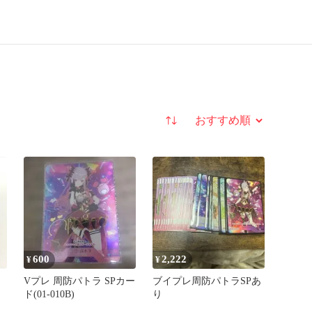
並び替え
600
2,222
¥
¥
ラ
Vプレ 周防パトラ SPカー
ブイプレ周防パトラSPあ
ド(01-010B)
り