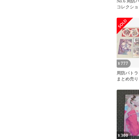
No.6 周
コレクショ
777
¥
周防パトラ
まとめ売り
300
¥