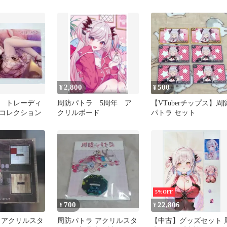
ードカード
カードケース パスケー
2,800
500
¥
¥
 トレーディ
周防パトラ 5周年 ア
【VTuberチップス】周
コレクション
クリルボード
パトラ セット
5%OFF
700
22,806
¥
¥
 アクリルスタ
周防パトラ アクリルスタ
【中古】グッズセット 