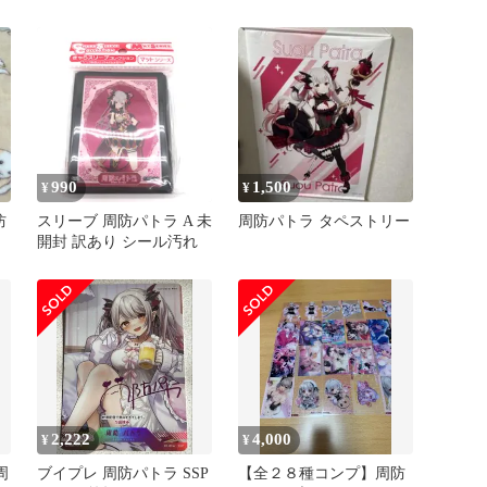
ス
990
1,500
¥
¥
防
スリーブ 周防パトラ A 未
周防パトラ タペストリー
開封 訳あり シール汚れ
2,222
4,000
¥
¥
周
ブイプレ 周防パトラ SSP
【全２８種コンプ】周防