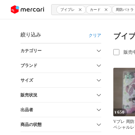
ンツにスキップ
ブイプレ
カード
周防パトラ
絞り込み
ブイプ
クリア
カテゴリー
販売
ブランド
サイズ
販売状況
出品者
650
¥
Vプレ 周防
商品の状態
ペシャルレア)