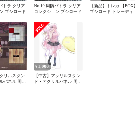
周防パトラ クリア
No.19 周防パトラ クリア
【新品】トレカ 【BOX
ン ブシロード
コレクション ブシロード
ブシロード トレーディ
グカード コレクション
リア 周防パトラ
1,000
¥
クリルスタン
【中古】アクリルスタン
ルパネル 周防
ド・アクリルパネル 周防
ハニーストラッ
パトラ アクリルスタンド
リルスタンド
先輩ver. 「バーチャル
YouTuber」
YouTuber 周防パトラ」
コトブキヤ限定