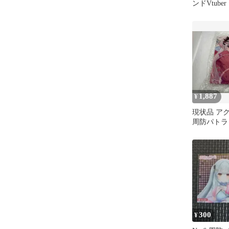
ンドVtuber
1,887
¥
現状品 ア
周防パトラ
ード バーチャ
774inc.
記念
300
¥