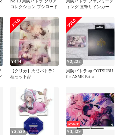
タ
No.10 周防パトラ クリア
周防パトラ ファンミーテ
コレクション ブシロード
ィング 直筆サインカード
カードケース パスケース
444
2,222
¥
¥
ア
【クリカ】周防パトラ2
周防パトラ ag COTSUBU
ド
種セット品
for ASMR Patra
5%OFF
2,520
3,329
¥
¥