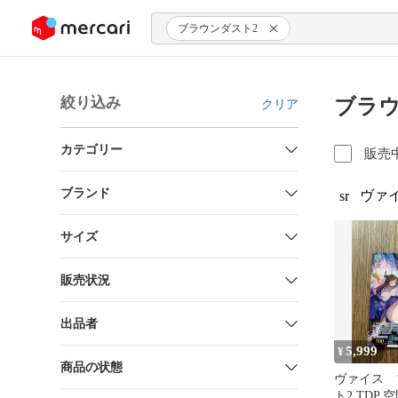
ンツにスキップ
ブラウンダスト2
絞り込み
ブラウ
クリア
カテゴリー
販売
ブランド
ヴァ
sr
サイズ
販売状況
出品者
5,999
¥
商品の状態
ヴァイス 
ト2 TDP