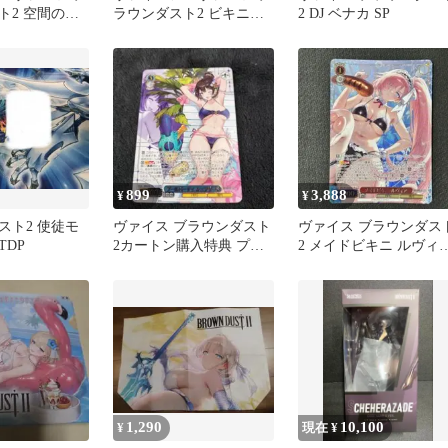
ト2 空間の魔
ラウンダスト2 ビキニエ
2 DJ ベナカ SP
ス TDP
ージェントシルヴィア
SR
899
3,888
¥
¥
スト2 使徒モ
ヴァイス ブラウンダスト
ヴァイス ブラウンダス
TDP
2カートン購入特典 プー
2 メイドビキニ ルヴィ
ルパーティ シェラザード
SR
PR
1,290
10,100
¥
現在 ¥