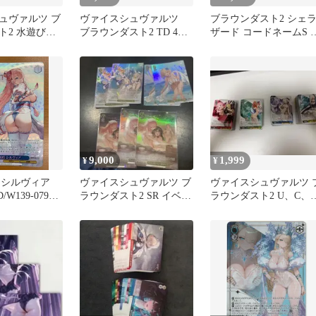
ュヴァルツ ブ
ヴァイスシュヴァルツ
ブラウンダスト2 シェ
ト2 水遊びの
ブラウンダスト2 TD 4コ
ザード コードネームS 
ニス SR 2枚
ン トライアルデッキ ⑤
クリル展示ケース付き
9,000
1,999
¥
¥
 シルヴィア
ヴァイスシュヴァルツ ブ
ヴァイスシュヴァルツ 
/W139-079S
ラウンダスト2 SR イベン
ラウンダスト2 U、C、C
ュヴァルツ ブ
ト まとめ売り
4コン
ト2