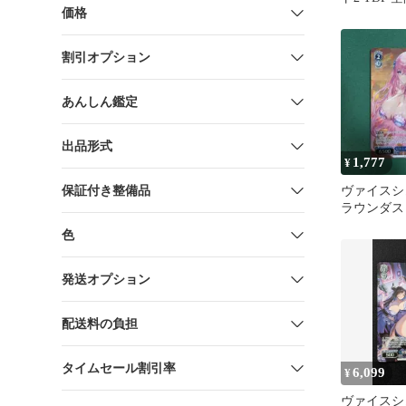
価格
リプス
割引オプション
あんしん鑑定
出品形式
1,777
¥
保証付き整備品
ヴァイスシ
ラウンダス
ージェント
色
SR
発送オプション
配送料の負担
タイムセール割引率
6,099
¥
ヴァイスシ