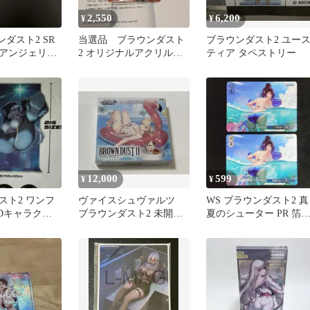
2,550
6,200
¥
¥
ンダスト2 SR
当選品 ブラウンダスト
ブラウンダスト2 ユー
アンジェリ
2 オリジナルアクリルカ
ティア タペストリー
Jベナカ PR
ード
12,000
599
¥
¥
スト2 ワンフ
ヴァイスシュヴァルツ
WS ブラウンダスト2 真
3Dキャラクタ
ブラウンダスト2 未開封
夏のシューター PR 箔
 ショッパー
BOX シュリンク付き ヴ
しあり
ァイス