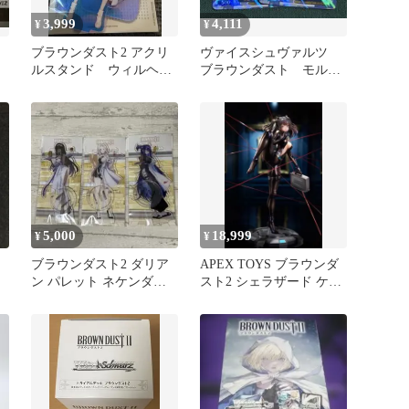
3,999
4,111
¥
¥
ス
ブラウンダスト2 アクリ
ヴァイスシュヴァルツ
ルスタンド ウィルヘル
ブラウンダスト モルフ
ミナ『フローズンクイー
ェア TDP2枚
ン』
5,000
18,999
¥
¥
ブラウンダスト2 ダリア
APEX TOYS ブラウンダ
押
ン パレット ネケンダリ
スト2 シェラザード ケー
ア アクリルスタンド デ
ス付き特別版 フィギュア
ザート