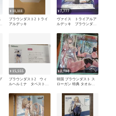
11,111
7,777
¥
¥
ス
ブラウンダスト2 トライ
ヴァイス トライアルア
6
アルデッキ
ルデッキ ブラウンダス
ト2 未開封
15,555
1,780
¥
¥
ブ
ブラウンダスト2 ウィ
韓国 ブラウンダスト ス
ダ
ルヘルミナ タペストリ
ローガン 特典 タオル
ー ウォーターパークの
browndust
女王