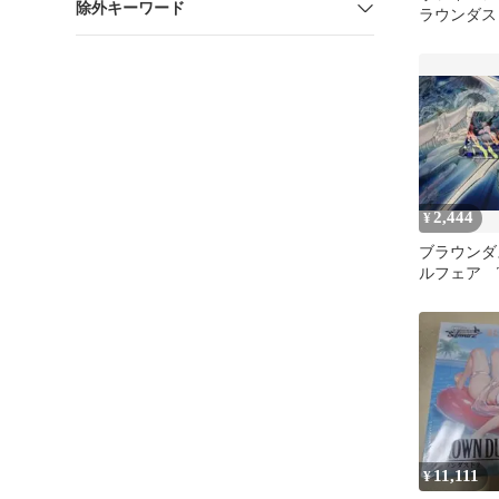
除外キーワード
ラウンダス
女 エクリプ
2,444
¥
ブラウンダ
ルフェア 
11,111
¥