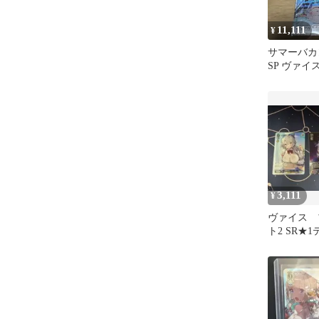
11,111
¥
サマーバカ
SP ヴァ
ブラウンダ
3,111
¥
ヴァイス 
ト2 SR★
ット