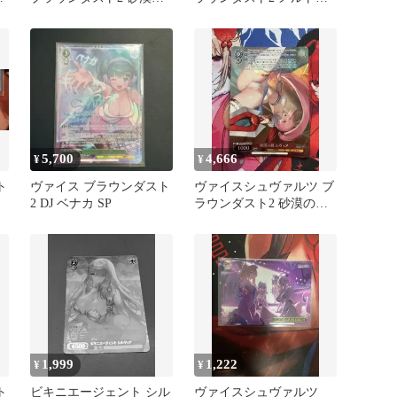
棘 ルヴィア TDP
ウン・バニーズ SR ★
5,700
4,666
¥
¥
ト
ヴァイス ブラウンダスト
ヴァイスシュヴァルツ ブ
女
2 DJ ベナカ SP
ラウンダスト2 砂漠の棘
ルヴィア TDP
1,999
1,222
¥
¥
ト
ビキニエージェント シル
ヴァイスシュヴァルツ