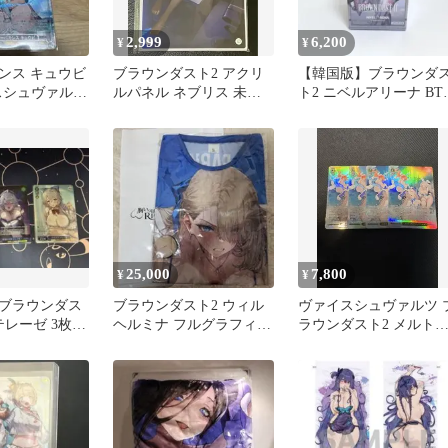
2,999
6,200
¥
¥
ンス キュウビ
ブラウンダスト2 アクリ
【韓国版】ブラウンダ
イスシュヴァルツ
ルパネル ネブリス 未開
ト2 ニベルアリーナ BT0
スト2
封品 / アクリル アクス
カードボックス
タ
25,000
7,800
¥
¥
ブラウンダス
ブラウンダスト2 ウィル
ヴァイスシュヴァルツ 
1テレーゼ 3枚セ
ヘルミナ フルグラフィッ
ラウンダスト2 メルト
クTシャツ & 缶バッジセ
ウンバニーズ SR 4枚
ット