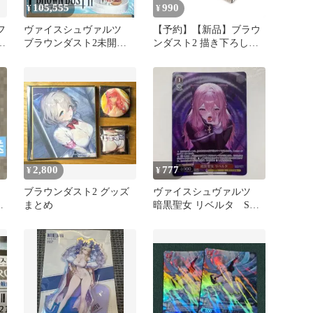
105,555
990
¥
¥
フ
ヴァイスシュヴァルツ
【予約】【新品】ブラウ
ィ
ブラウンダスト2未開封
ンダスト2 描き下ろしス
ブ
10BOX シュリンク付き
トレージボックス（ウエ
ディング水着）【正規
品】
2,800
777
¥
¥
ブラウンダスト2 グッズ
ヴァイスシュヴァルツ
ジ
まとめ
暗黒聖女 リベルタ SR
ブラウンダスト2