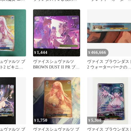
シルヴィア TDP
ブラウンダスト2
1,444
466,666
¥
¥
ュヴァルツ ブ
ヴァイスシュヴァルツ
ヴァイス ブラウンダス
ト2 ビキニエ
BROWN DUST II PR ブラ
2 ウォーターパークの
 シルヴィア
ウンダスト2 プロモ
王 ウィルヘルミナ PR+
1,750
5,300
¥
¥
ュヴァルツ ブ
ヴァイスシュヴァルツ ブ
ヴァイス ブラウンダス