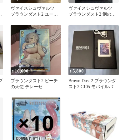
ラ
ヴァイスシュヴァルツ
ヴァイスシュヴァルツ
ア
ブラウンダスト2 ユース
ブラウンダスト2 鋼の君
ティア SR★★
主 ウィルヘルミナ TD
16,600
5,800
¥
¥
ブ
ブラウンダスト2 ビーチ
Brown Dust 2 ブラウンダ
R
の天使 テレーゼ
スト2 C105 モバイルバッ
SR★★★
テリー