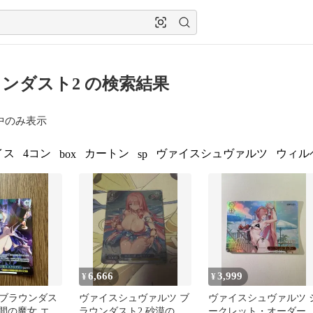
ンダスト2 の検索結果
中のみ表示
イス
4コン
カートン
ヴァイスシュヴァルツ
ウィル
box
sp
6,666
3,999
¥
¥
ブラウンダス
ヴァイスシュヴァルツ ブ
ヴァイスシュヴァルツ 
 空間の魔女 エク
ラウンダスト2 砂漠の華
ークレット・オーダ