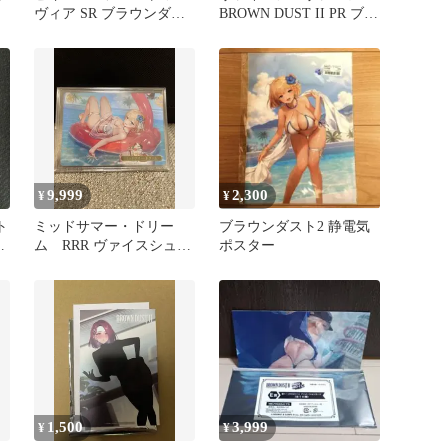
ヴィア SR ブラウンダス
BROWN DUST II PR ブラ
ト2 ヴァイス
ウンダスト2 プロモ
9,999
2,300
¥
¥
ト
ミッドサマー・ドリー
ブラウンダスト2 静電気
ア
ム RRR ヴァイスシュヴ
ポスター
ァルツ ブラウンダスト
2
1,500
3,999
¥
¥