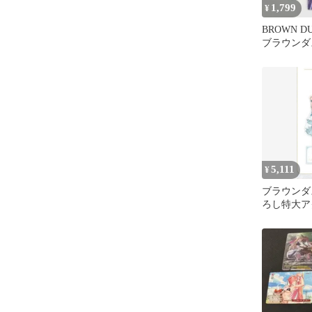
1,799
¥
BROWN D
ブラウンダ
アニメーシ
5,111
¥
ブラウンダ
ろし特大ア
ド ユース
ィング水着