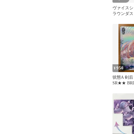
ヴァイスシ
ラウンダス
守護者 ジェ
950
¥
状態A 剣后
SR★★ BRD
ヴァイスシ
ラウンダス