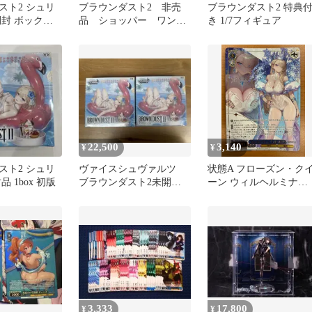
スト2 シュリ
ブラウンダスト2 非売
ブラウンダスト2 特典
開封 ボックス
品 ショッパー ワンフ
き 1/7フィギュア
ェス2026夏
22,500
3,140
¥
¥
スト2 シュリ
ヴァイスシュヴァルツ
状態A フローズン・ク
 1box 初版
ブラウンダスト2未開封
ーン ウィルヘルミナ
2BOX シュリンク付き
SR★★★ BRD/W139-
077S ヴァイスシュヴァ
ツ ブラウンダスト2
3,333
17,800
¥
¥