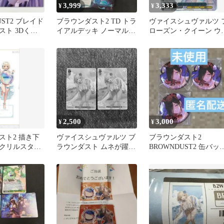
3,999
3,333
¥
¥
UST2 ブレイド
ブラウンダスト2 TD トラ
ヴァイスシュヴァルツ 
スト 3Dくじ
イアルデッキ ノーマル 4
ローズン・クイーン ウ
ョンカード
コン 68枚
ルヘルミナ SR★★★ 
ラウンダスト2
2,500
3,000
¥
¥
スト2 描き下
ヴァイスシュヴァルツ ブ
ブラウンダスト2
クリルスタン
ラウンダスト ムネが躍る
BROWNDUST2 缶バッ
ティア/ウエデ
イタズラな夏 SR 2枚セッ
エクリプス 3点セット
ト BRD/W139-022SSR1