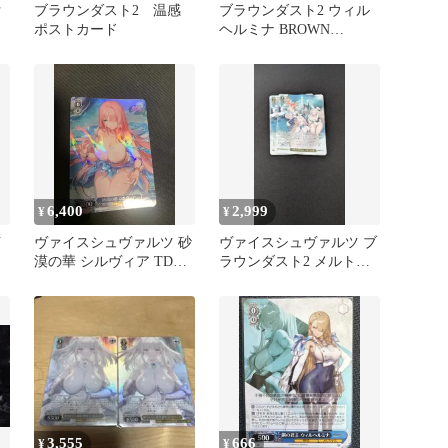
付
ブラウンダスト2 温感
ブラウンダスト2 ウィル
ポストカード
ヘルミナ BROWN
DUSTⅡ くじ アニメ カ
ード
6,400
2,999
¥
¥
イ
ヴァイスシュヴァルツ 砂
ヴァイスシュヴァルツ ブ
漠の華 シルヴィア TDP
ラウンダスト2 メルトダ
ブラウンダスト2
ウン・バニーズ SR ☆ 2
ル
枚
3,555
666
¥
¥