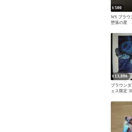
500
¥
WS ブラウ
堕落の星 
カ RR D
13,888
¥
ブラウンダ
ェス限定 
ースタンド
付