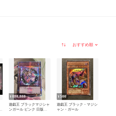
並び替え
888,888
500
¥
¥
・
遊戯王 ブラックマジシャ
遊戯王 ブラック・マジシ
ジ
ンガール ピンク 日版
ャン・ガール
25th クオシク 貴重品