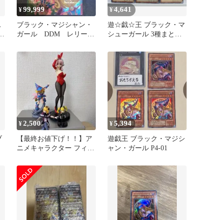
99,999
4,641
¥
¥
ス
ブラック・マジシャン・
遊☆戯☆王 ブラック・マ
ガ
ガール DDM レリーフ
シューガール 3種まとめ
仕様3種セット
セット (ブラック・マシ
ューガール ピンク・ハー
ト / 劇場版 バージョン 含
む)
2,500
5,394
¥
¥
ブ
【最終お値下げ！！】ア
遊戯王 ブラック・マジシ
ニメキャラクター フィギ
ャン・ガール P4-01
ュアセット