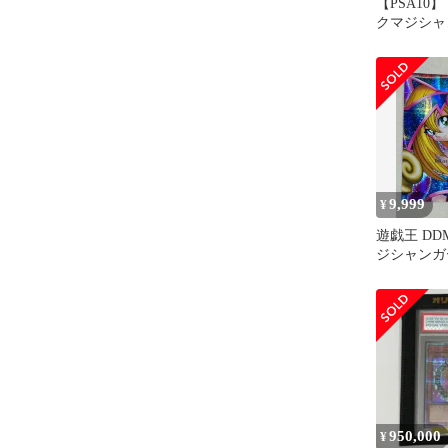
【PSA10
クマジシャン
ピンク
9,999
¥
遊戯王 DD
ジシャンガ
景 シーク
950,000
¥