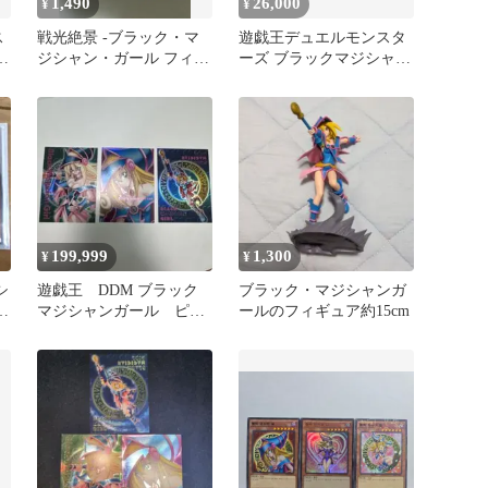
1,490
26,000
¥
¥
ス
戦光絶景 -ブラック・マ
遊戯王デュエルモンスタ
ャ
ジシャン・ガール フィギ
ーズ ブラックマジシャン
ュア
ガール DDM カード
199,999
1,300
¥
¥
シ
遊戯王 DDM ブラック
ブラック・マジシャンガ
マ
マジシャンガール ピン
ールのフィギュア約15cm
クウルトラ 3枚セット