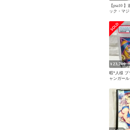
【psa10
ック・マジ
ル ピンクガ
23,700
¥
暇*人様 
ャンガール 
ロモ ピンク 