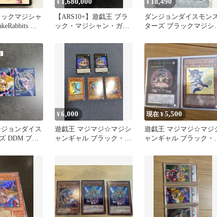
1,680,000
18,490
¥
¥
ラックマジシャ
【ARS10+】遊戯王 ブラ
ダンジョンダイスモン
eRabbits ス
ック・マジシャン・ガー
ターズ ブラックマジシ
ル 25th ピンクガール
ンガール ピンク シク
DDM
6,000
5,500
¥
現在 ¥
ンジョンダイス
遊戯王 マジマジ☆マジシ
遊戯王 マジマジ☆マジ
 DDM ブラ
ャンギャル ブラック・マ
ャンギャル ブラック・
ャンガール3
ジシャン・ガール
ジシャン・ガール