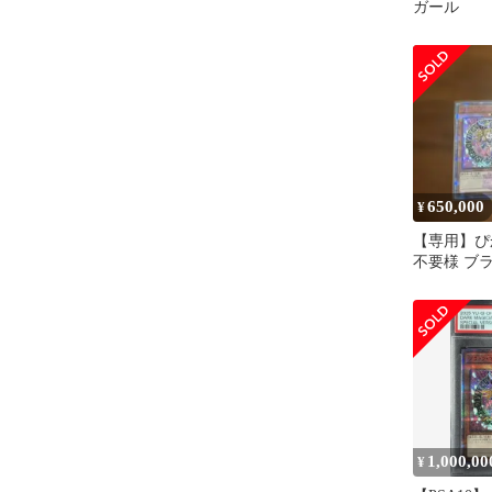
ガール
650,000
¥
【専用】ぴ
不要様 ブ
ンガールピン
クオシク
1,000,00
¥