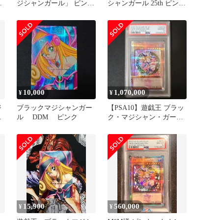
・
ジシャンガール」 ピンク
シャンガール 25th ピンク
シークレット ダンジョン
ver.
10,000
1,070,000
¥
¥
ジ
ブラックマジシャンガー
【PSA10】遊戯王 ブラッ
ル DDM ピンク
ク・マジシャン・ガール
25th ピンクガール
15,900
560,000
¥
¥