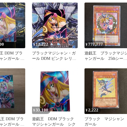
00
12,222
777,777
¥
¥
 DDM ブラ
ブラックマジシャン・ガ
遊戯王 ブラックマジ
ャンガール レ
ール DDM ピンク レリー
ャンガール 25thシー
ンジョンダイ
フ
レット クオシク ピ
ク アジア版 QCAC-
JP019
33,100
2,222
¥
¥
王 DDM ブラ
遊戯王 DDM ブラック
ブラック マジシャ
ャンガール ピ
マジシャンガール シク
ガール