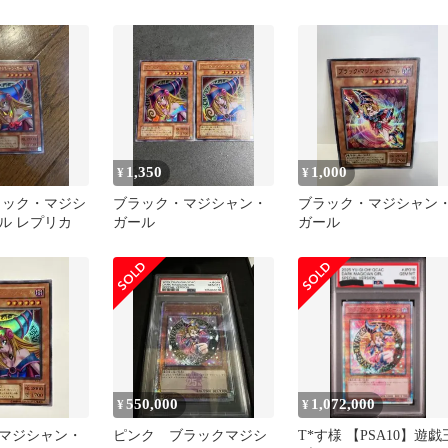
1,350
1,000
¥
¥
ラック・マジシ
ブラック・マジシャン・
ブラック・マジシャン
ル レプリカ
ガール
ガール
550,000
1,072,000
¥
¥
マジシャン・
ピンク ブラックマジシ
T*す様 【PSA10】遊戯