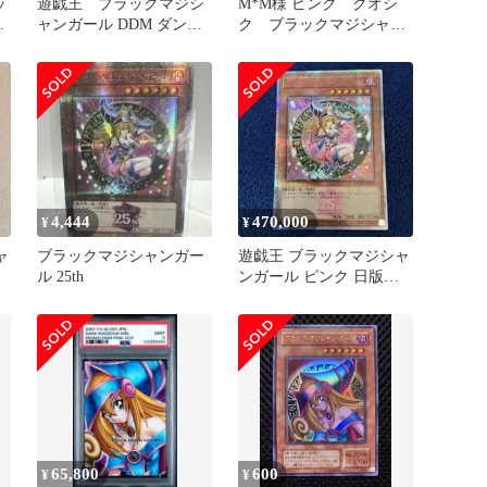
ッ
遊戯王 ブラックマジシ
M*M様 ピンク クオシ
ル
ャンガール DDM ダンジ
ク ブラックマジシャン
ョンダイス ピンク背景
ガール psa10 QCAC-JP
4,444
470,000
¥
¥
ャ
ブラックマジシャンガー
遊戯王 ブラックマジシャ
ル 25th
ンガール ピンク 日版
25th クオシク
65,800
600
¥
¥