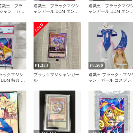
 】遊戯王 ブラ
遊戯王 ブラックマジシ
遊戯王 ブラックマジ
シャン・ガー
ャンガール DDM ダンジ
ャンガール DDM ダン
ール 25th
ョンダイス ピンク背景
ョンダイス ピンク背
1,333
8,500
¥
¥
ブラックマジシ
ブラックマジシャンガー
遊戯王 ブラック・マジ
DDM 特典 プ
ル
ャン・ガール コスプレ
PSA9 鑑定
装 マリームーン