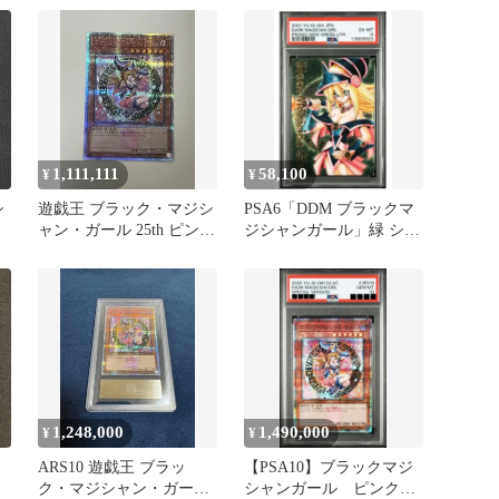
1,111,111
58,100
¥
¥
シ
遊戯王 ブラック・マジシ
PSA6「DDM ブラックマ
ク
ャン・ガール 25th ピン
ジシャンガール」緑 シー
ン
ク QCAC
クレット ダンジョンダイ
ス
1,248,000
1,490,000
¥
¥
ン
ARS10 遊戯王 ブラッ
【PSA10】ブラックマジ
ク・マジシャン・ガール
シャンガール ピンクガ