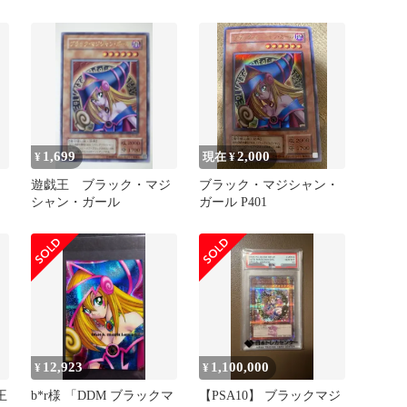
25th ピンクガール
ール 25th プリシク
1,699
2,000
¥
現在 ¥
・
遊戯王 ブラック・マジ
ブラック・マジシャン・
シャン・ガール
ガール P401
12,923
1,100,000
¥
¥
王
b*r様 「DDM ブラックマ
【PSA10】 ブラックマジ