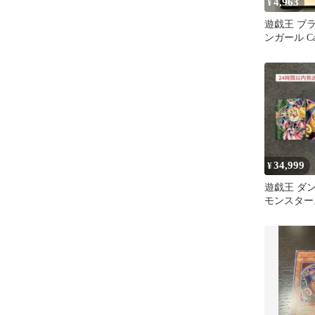
4,963
¥
遊戯王 ブ
ンガール Cak
リーブ
34,999
¥
遊戯王 ダ
モンスターズ
ックマジシ
種