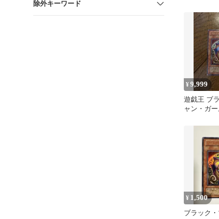
除外キーワード
ンク箔
9,999
¥
遊戯王 ブ
ャン・ガー
1,500
¥
ブラック・