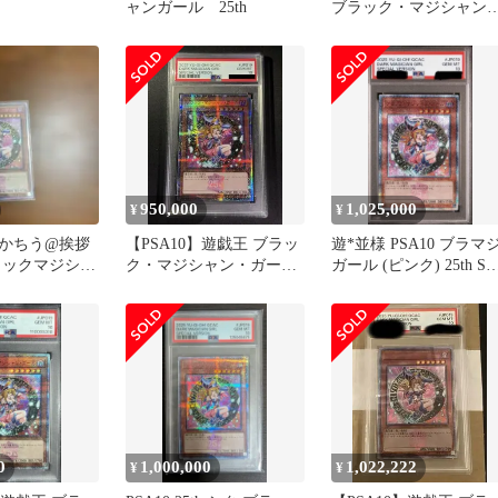
ャンガール 25th
ブラック・マジシャン
ガール 25th ピンクガ
950,000
1,025,000
¥
¥
かちう@挨拶
【PSA10】遊戯王 ブラッ
遊*並様 PSA10 ブラマ
ラックマジシャ
ク・マジシャン・ガール
ガール (ピンク) 25th SE
ク日版25th
25th ピンクガール
[QCAC-J
0
1,000,000
1,022,222
¥
¥