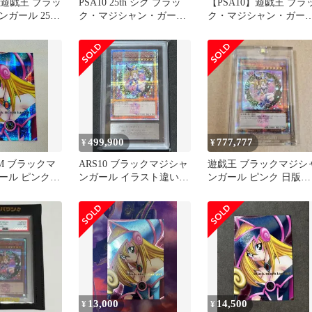
】 遊戯王 ブラッ
PSA10 25th シク ブラッ
【PSA10】遊戯王 ブラ
ガール 25th
ク・マジシャン・ガール
ク・マジシャン・ガー
ピンクガール 遊戯王
25th ピンクガール
499,900
777,777
¥
¥
M ブラックマ
ARS10 ブラックマジシャ
遊戯王 ブラックマジシ
ール ピンク背
ンガール イラスト違い
ンガール ピンク 日版
レットレア
25th ピンクシークレット
25th クオシク 貴重品 最
安
13,000
14,500
¥
¥