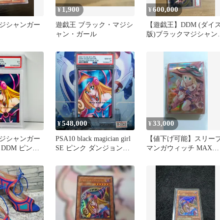
1,900
600,000
¥
¥
ジシャンガー
遊戯王 ブラック・マジシ
【遊戯王】DDM (ダイ
ャン・ガール
版)ブラックマジシャン
ール PSA10,9セット
548,000
33,000
¥
¥
ジシャンガー
PSA10 black magician girl
【値下げ可能】スリー
DDM ピンク
SE ピンク ダンジョンダ
マンガウィッチ MAX
王 PSA5
イスモンスターズ ブラッ
PROTECTION
ク・マジシャン・ガール
2001 B-2060