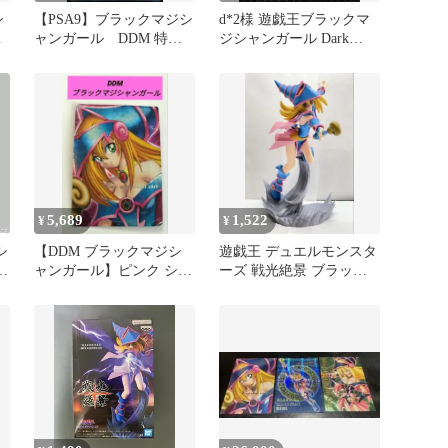
シ
【PSA9】ブラックマジシ
d*2様 遊戯王ブラックマ
ジ
ャンガール DDM 特
ジシャンガール Dark
景
典 プロモ ピンク シ
Magician Girl
ークレット
5,689
1,522
¥
¥
シ
【DDM ブラックマジシ
遊戯王 デュエルモンスタ
衣
ャンガール】ピンク シー
ーズ 戦光絶景 ブラッ
クレット ダンジョンダイ
ク・マジシャン・ガール
ス
フィギュア