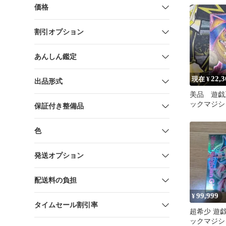
価格
割引オプション
あんしん鑑定
22,3
現在 ¥
出品形式
美品 遊戯王
ックマジシ
保証付き整備品
リーフ ダ
ス
色
発送オプション
配送料の負担
99,999
¥
タイムセール割引率
超希少 遊戯
ックマジシ