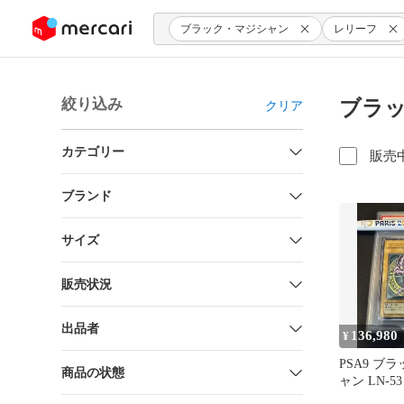
ンツにスキップ
ブラック・マジシャン
レリーフ
絞り込み
ブラッ
クリア
カテゴリー
販売
ブランド
サイズ
販売状況
出品者
136,980
¥
PSA9 ブ
商品の状態
ャン LN-
フ