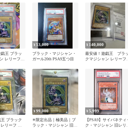
53,000
140,000
¥
¥
遊戯王 ブラッ
ブラック・マジシャン・
最安値！遊戯王 ブラ
ン レリーフ
ガール20th PSA9五つ目
クマジシャン レリー
ト LN53
ARS鑑定品 ARS9
99,000
5,999
¥
¥
戯王 ブラック
✳︎限定出品｜極美品｜ブ
【PSA9】サイバネティ
 レリーフ ア
ラック・マジシャン 旧レ
ク・マジシャン 旧レリ