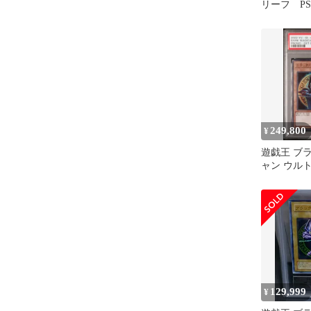
リーフ PS
249,800
¥
遊戯王 ブ
ャン ウル
シャルイラス
129,999
¥