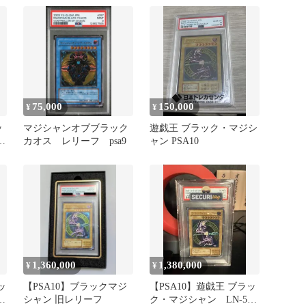
75,000
150,000
¥
¥
ッ
マジシャンオブブラック
遊戯王 ブラック・マジシ
フ
カオス レリーフ psa9
ャン PSA10
1,360,000
1,380,000
¥
¥
ッ
【PSA10】ブラックマジ
【PSA10】遊戯王 ブラッ
ー
シャン 旧レリーフ
ク・マジシャン LN-53