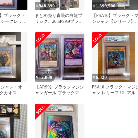
948,899
1,390,500
¥
¥
】ブラック・
まとめ売り青眼の白龍プ
【PSA10】ブラック・
 シークレット
リシク、20thPSA9ブラッ
ジシャン【レリーフ】
鑑定 QCCU-
クマジシャンプリシク未
{LN-53} アルティメッ
開封
レア LN-53 1枚
12,800
6,320
¥
¥
ジシャン・オ
【ARS9】ブラックマジシ
PSA10 ブラック・マジ
クカオス
ャンガール ブラックマジ
ャン レリーフ UL アル
57
シャンズ スターライト
ィメットレア 絵違い
UL
PGB1-JP011 遊戯王