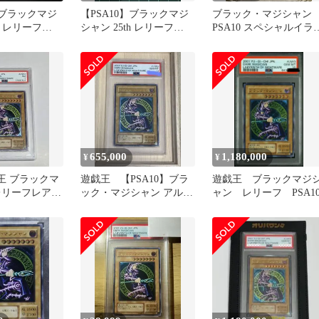
】ブラックマジ
【PSA10】ブラックマジ
ブラック・マジシャン
h レリーフ
シャン 25th レリーフ
PSA10 スペシャルイラ
unity
ト
655,000
1,180,000
¥
¥
戯王 ブラックマ
遊戯王 【PSA10】ブラ
遊戯王 ブラックマジ
レリーフレア
ック・マジシャン アルテ
ャン レリーフ PSA1
ト LN-53
ィメットレア / レリーフ