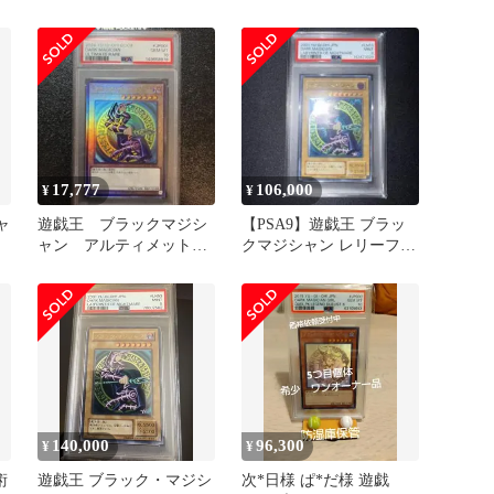
旧レリーフ
17,777
106,000
¥
¥
ャ
遊戯王 ブラックマジシ
【PSA9】遊戯王 ブラッ
ャン アルティメット
クマジシャン レリーフ
PSA9 25th レリーフ 日
アルティメット LN53
版
140,000
96,300
¥
¥
術
遊戯王 ブラック・マジシ
次*日様 ぱ*だ様 遊戯