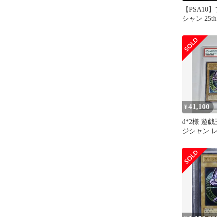
【PSA10
シャン 25t
unity
41,100
¥
d*2様 遊
ジシャン 
アルティメッ