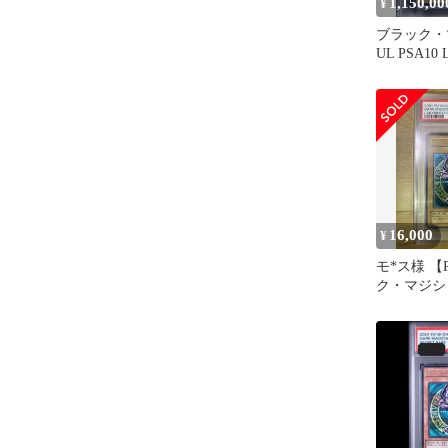
1,150,00
¥
ブラック・
UL PSA10
クマジシャ
16,000
¥
モ*ス様 【
ク・マジシ
ーフ 遊戯