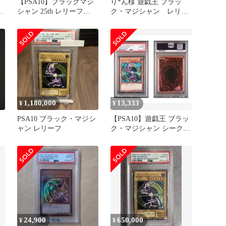
・
【PSA10】ブラックマジ
り*ん様 遊戯王 ブラッ
-
シャン 25th レリーフ
ク・マジシャン レリー
unity
フ アルティメットレア
1,180,000
13,333
¥
¥
PSA10 ブラック・マジシ
【PSA10】遊戯王 ブラッ
ャン レリーフ
ク・マジシャン シークレ
ット
24,900
650,000
¥
¥