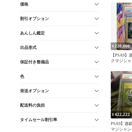
価格
割引オプション
あんしん鑑定
220,000
¥
出品形式
【PSA9】
クマジシャ
保証付き整備品
アルティメッ
色
発送オプション
配送料の負担
422,222
¥
タイムセール割引率
PSA9】遊
マジシャン