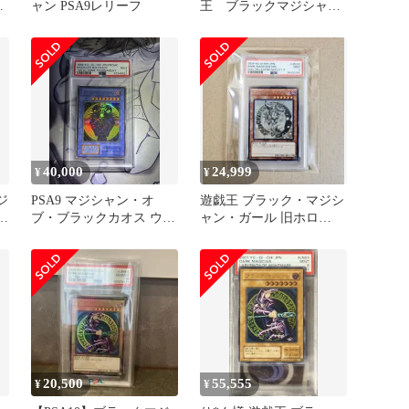
マ
ャン PSA9レリーフ
王 ブラックマジシャン
王
ガール ホロ PSA10 5
つ星
40,000
24,999
¥
¥
ジ
PSA9 マジシャン・オ
遊戯王 ブラック・マジシ
ー
ブ・ブラックカオス ウル
ャン・ガール 旧ホロ
トラレア 遊戯王 初期
PSA9 最安
20,500
55,555
¥
¥