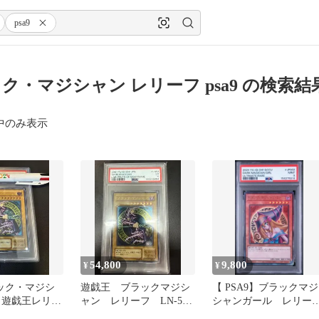
psa9
ク・マジシャン レリーフ psa9 の検索結
中のみ表示
54,800
9,800
¥
¥
ラック・マジシ
遊戯王 ブラックマジシ
【 PSA9】ブラックマジ
53 遊戯王レリー
ャン レリーフ LN-53
シャンガール レリー
PSA5
フ QCCU-JP002