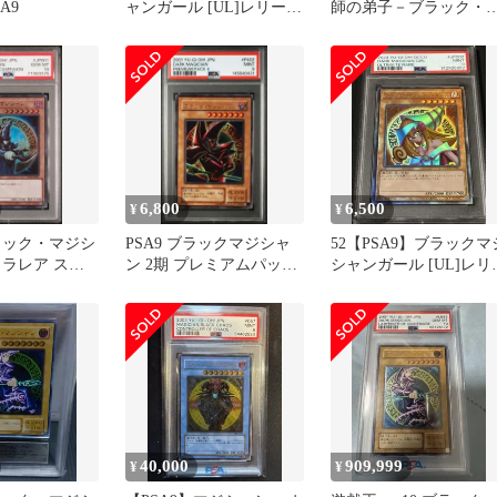
A9
ャンガール [UL]レリーフ
師の弟子－ブラック・
QCCU-JP002
ジシャン・ガール 遊戯
6,800
6,500
¥
¥
ラック・マジシ
PSA9 ブラックマジシャ
52【PSA9】ブラックマ
トラレア スペ
ン 2期 プレミアムパック
シャンガール [UL]レリ
ト PSA10
4
フ QCCU-JP002
40,000
909,999
¥
¥