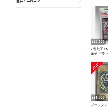
除外キーワード
ルティメット
18,500
¥
⭐️遊戯王 P
弟子 ブラ
ン ガール
91,800
¥
ブラックマ