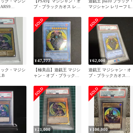
ラック・マジシ
【PSA9】マジシャン・オ
遊戯王 psa10 ブラック
 ARS9
ブ・ブラックカオス レリ
マジシャン レリーフ LN
レリーフ
ーフ 4つ目
53 アルティメット
47,777
62,000
¥
¥
ラック・マジシ
【極美品】遊戯王 マジシ
遊戯王 マジシャン・オ
LB
ャン・オブ・ブラックカ
ブ・ブラックカオス
オス レリーフ 306-057
PSA9 306-057
21,000
100,000
¥
¥