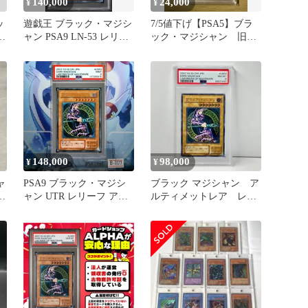
140,000
24,000
¥
¥
ッ
遊戯王 ブラック・マジシ
7/5値下げ【PSA5】ブラ
フ
ャン PSA9 LN-53 レリー
ック・マジシャン 旧レ
フ
リーフ 遊戯王カード
148,000
98,000
¥
¥
ャ
PSA9 ブラック・マジシ
ブラック マジシャン ア
ャン UTR レリーフ アル
ルティメットレア レリ
ティメットレア 2期
ーフ 遊戯王 PSA8
Labyrinth of Nightmare －
悪夢の迷宮－ LN-53 2001
B-1177