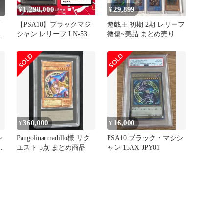
1,298,000
29,899
¥
¥
マ
【PSA10】ブラックマジ
遊戯王 初期 2期 レリーフ
シャン レリーフ LN-53
微傷~美品 まとめ売り
ト
360,000
16,000
¥
¥
シ
Pangolinarmadillo様 リク
PSA10 ブラック・マジシ
テ
エスト 5点 まとめ商品
ャン 15AX-JPY01