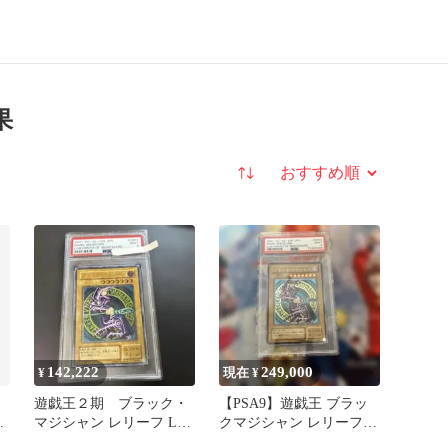
果
並び替え
142,222
249,000
¥
現在 ¥
遊戯王２期 ブラック・
【PSA9】遊戯王 ブラッ
マジシャン レリーフ LN-
クマジシャン レリーフ
53 PSA9
アルティメット LN53