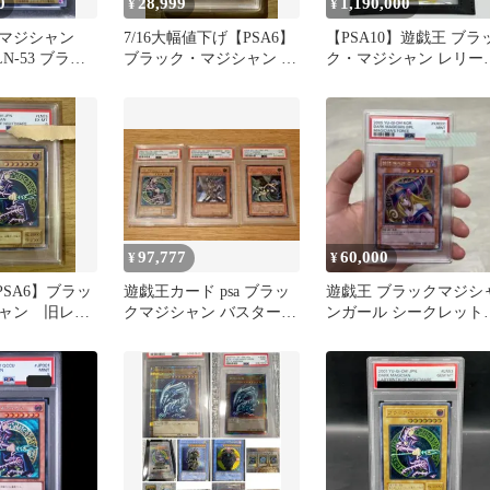
0
28,999
1,190,000
¥
¥
マジシャン
7/16大幅値下げ【PSA6】
【PSA10】遊戯王 ブラ
 LN-53 ブラッ
ブラック・マジシャン 旧
ク・マジシャン レリー
ンレリーフ
レリーフ 交渉歓迎
LN-53
97,777
60,000
¥
¥
PSA6】ブラッ
遊戯王カード psa ブラッ
遊戯王 ブラックマジシ
ャン 旧レリ
クマジシャン バスターブ
ンガール シークレット
王カード
レイダー インセクトクイ
韓国 MFC 1st PSA9
ーン