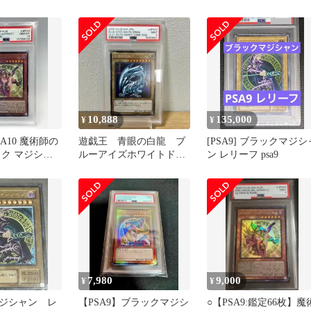
 LN53
リーフ LN-53 psa
フ
10,888
135,000
¥
¥
SA10 魔術師の
遊戯王 青眼の白龍 ブ
[PSA9] ブラックマジシ
ック マジシャ
ルーアイズホワイトドラ
ン レリーフ psa9
【レリーフ】
ゴン シークレット
PSA9
7,980
9,000
¥
¥
ジシャン レ
【PSA9】ブラックマジシ
○【PSA9:鑑定66枚】魔