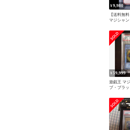
9,980
¥
【送料無料
マジシャン
PSA9 PSA
JP001
59,999
¥
遊戯王 マ
ブ・ブラッ
PSA9 306-0