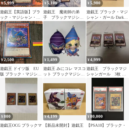
5,999
5,100
5,980
¥
¥
¥
遊戯王【英語版】ブラ
遊戯王 魔術師の弟
遊戯王 ブラック・マジ
ック・マジシャン・ガ
子 ブラックマジシャ
シャン・ガール Dark
ール MVP1 シク 3枚セ
ンガール レリーフ
MagicianGirl 未開封
ット❗️
計4枚
2,500
1,499
4,999
¥
¥
¥
遊戯王 ドイツ版 EU
遊戯王 みにコレ マスコ
遊戯王 ブラックマジ
版 ブラック・マジシャ
ット ブラックマジシャ
シャンガール 3枚 セ
ン・ガール シークレッ
ン ブラックマジシャン
ブンイレブン限定カー
トレア
ガール
ド 安心メルカリ便
800
4,199
80,000
¥
¥
¥
遊戯王OCG ブラックマ
【新品未開封】遊戯王
【PSA10】ブラック・