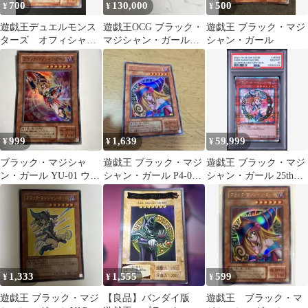
700
130,000
500
¥
¥
¥
遊戯王デュエルモンス
遊戯王OCG ブラック・
遊戯王 ブラック・マジ
ターズ オフィシャル
マジシャン・ガール
シャン・ガール
カード ブラック・マ
ステンレス 未開封配送
ジシャン・ガール
999
1,639
59,999
¥
¥
¥
ブラック・マジシャ
遊戯王 ブラック・マジ
遊戯王 ブラック・マジ
ン・ガール YU-01 ウル
シャン・ガール P4-01
シャン・ガール 25th
トラレア 遊戯王
字レア
PSA10
1,333
1,555
599
¥
¥
¥
遊戯王 ブラック・マジ
【良品】バンダイ版
遊戯王 ブラック・マ