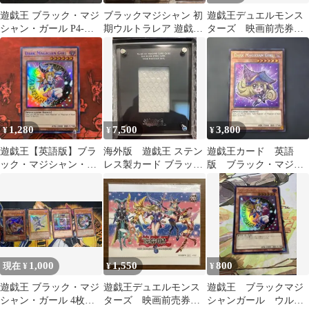
遊戯王 ブラック・マジ
ブラックマジシャン 初
遊戯王デュエルモンス
シャン・ガール P4-
期ウルトラレア 遊戯
ターズ 映画前売券
01 2期
王 などマジシャンま
ブラックマジシャンガ
とめ
ール ポストカード②
1,280
7,500
3,800
¥
¥
¥
遊戯王【英語版】ブラ
海外版 遊戯王 ステン
遊戯王カード 英語
ック・マジシャン・ガ
レス製カード ブラッ
版 ブラック・マジシ
ール 青ウルトラ❗️
ク・マジシャン・ガー
ャン・ガール シーク
ルのフレームのみ
レットレア
1,000
1,550
800
現在 ¥
¥
¥
遊戯王 ブラック・マジ
遊戯王デュエルモンス
遊戯王 ブラックマジ
シャン・ガール 4枚セ
ターズ 映画前売券
シャンガール ウルト