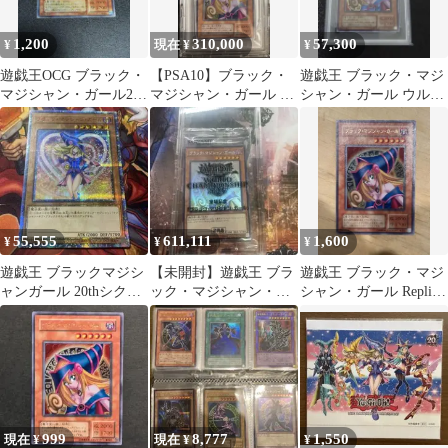
1,200
310,000
57,300
¥
現在 ¥
¥
遊戯王OCG ブラック・
【PSA10】ブラック・
遊戯王 ブラック・マジ
マジシャン・ガール2期
マジシャン・ガール ス
シャン・ガール ウルト
P4-01 レプリカ
テンレス（2020年版）
ラ PSA10
55,555
611,111
1,600
¥
¥
¥
遊戯王 ブラックマジシ
【未開封】遊戯王 ブラ
遊戯王 ブラック・マジ
ャンガール 20thシク
ック・マジシャン・ガ
シャン・ガール Replica
20TH-JPC55
ール ホロ WCS 2017
P4-01 初期風 人気
999
8,777
1,550
現在 ¥
現在 ¥
¥