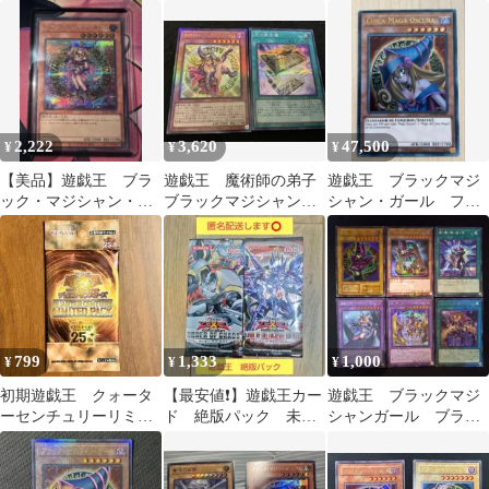
ット
ブラックマジシャンガ
ラ QCDB
ール ポストカード①
2,222
3,620
47,500
¥
¥
¥
【美品】遊戯王 ブラ
遊戯王 魔術師の弟子
遊戯王 ブラックマジ
ック・マジシャン・ガ
ブラックマジシャンガ
シャン・ガール ファ
ール シークレット
ール アルティメッ
ラオズウルトラ スペ
⑤
ト 光の黄金櫃 シク
イン語
799
1,333
1,000
¥
¥
¥
初期遊戯王 クォータ
【最安値❗】遊戯王カー
遊戯王 ブラックマジ
ーセンチュリーリミテ
ド 絶版パック 未開
シャンガール ブラッ
ッド 1パック 新品未
封パック オーダーオ
クマジシャン 他 6枚
開封②
ブカオスなど
セット