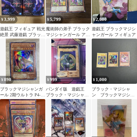
3,999
5,799
2,000
¥
¥
¥
遊戯王 フィギュア 戦光
魔術師の弟子 ブラック
遊戯王 ブラックマジシ
絶景 武藤遊戯 ブラッ
マジシャンガール アジ
ャンガール フィギュア
ク・マジシャン・ガー
ア ２枚
ル
890
999
1,000
¥
¥
¥
ブラックマジシャンガ
バンダイ版 遊戯王
ブラック・マジシャ
ール 2期ウルトラ P4-01
ブラック・マジシャ
ン ブラックマジシャ
遊戯王
ン ①
ンガールセット