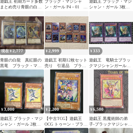
遊戯王 初期カード多数
ブラック・マジシャ
遊戯王 ブラック・マジ
まとめ売り青眼の白龍
ン・ガール P4－01 整
シャン・ガール 3枚セ
真紅眼 ブラックマジ
理番号、324-A-1
ット
シャン 三幻神他
2,777
2,999
333
現在 ¥
¥
¥
青眼の白龍 真紅眼の
遊戯王 初期12枚セット
遊戯王 竜騎士ブラッ
黒竜 ブラック・マジ
売り 引退品 ブラッ
クマジシャンガール
シャン 絵違い シークレ
クマジシャンガール
ウルトラ 3枚セット
ット 原作絵
3,000
2,200
6,500
¥
¥
¥
遊戯王 ブラック・マジ
【中古TCG】遊戯王
遊戯王 黒魔術師の弟
シャン・ガール 2枚セ
OCG トゥーン・ブラッ
子-ブラックマジシャン
ット YAP1-JP006
ク・マジシャン・ガー
ガール 泰亜 レリーフ