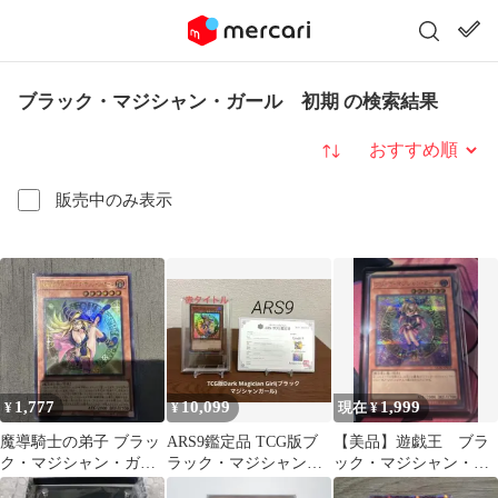
ブラック・マジシャン・ガール 初期 の検索結果
並び替え
販売中のみ表示
1,777
10,099
1,999
¥
¥
現在 ¥
魔導騎士の弟子 ブラッ
ARS9鑑定品 TCG版ブ
【美品】遊戯王 ブラ
ク・マジシャン・ガー
ラック・マジシャン・
ック・マジシャン・ガ
ル UR
ガール(赤タイトル)
ール シークレット