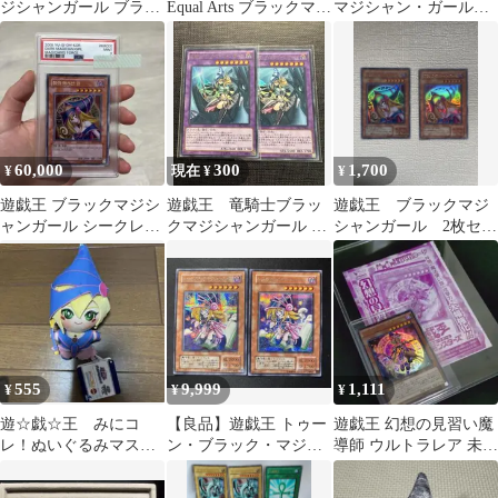
ジシャンガール ブラッ
Equal Arts ブラックマジ
マジシャン・ガール
クマジシャン 3枚セッ
シャン ＆ ガール 2点
p4-01 プレミアムパッ
ト
ク4
60,000
300
1,700
¥
現在 ¥
¥
遊戯王 ブラックマジシ
遊戯王 竜騎士ブラッ
遊戯王 ブラックマジ
ャンガール シークレッ
クマジシャンガール ウ
シャンガール 2枚セッ
ト 韓国 MFC 1st PSA9
ルトラ ２枚 初版
ト
555
9,999
1,111
¥
¥
¥
遊☆戯☆王 みにコ
【良品】遊戯王 トゥー
遊戯王 幻想の見習い魔
レ！ぬいぐるみマスコ
ン・ブラック・マジシ
導師 ウルトラレア 未開
ット ブラックマジシャ
ャン・ガール 初期 2
封 Ｖジャンプ 付録カー
ンガール
枚セット
ド 初版