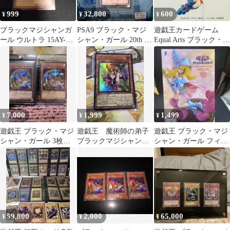
999
32,800
600
¥
¥
¥
ブラックマジシャンガ
PSA9 ブラック・マジ
遊戯王カードゲーム
ール ウルトラ 15AY-
シャン・ガール 20th SE
Equal Arts ブラック・マ
JPB03
10期 プロモ 遊戯王
ジシャン・ガール
DUELIST and
MONSTERS
MEMORIAL DISC
DVD・Blu-ray 特典カー
ド DMMD-JP001 2019
B-1166
7,000
1,999
1,499
¥
¥
¥
遊戯王 ブラック・マジ
遊戯王 魔術師の弟子
遊戯王 ブラック・マジ
シャン・ガール 3枚セ
ブラックマジシャンガ
シャン・ガール フィギ
ット
ール
ュア
59,800
2,000
65,000
¥
¥
¥