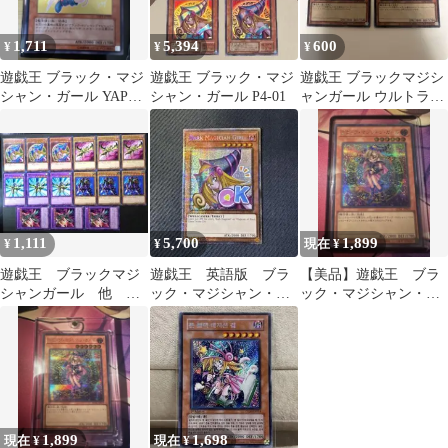
1,711
5,394
600
¥
¥
¥
遊戯王 ブラック・マジ
遊戯王 ブラック・マジ
遊戯王 ブラックマジシ
シャン・ガール YAP1-
シャン・ガール P4-01
ャンガール ウルトラレ
JP006
ア2枚セット
1,111
5,700
1,899
¥
¥
現在 ¥
遊戯王 ブラックマジ
遊戯王 英語版 ブラ
【美品】遊戯王 ブラ
シャンガール 他 ノ
ック・マジシャン・ガ
ック・マジシャン・ガ
ーマルまとめ売り
ール スタンプエディ
ール シークレット
ション スターライト
③
1,899
1,698
現在 ¥
現在 ¥