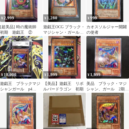
2,999
1,280
999
¥
¥
¥
[超美品] 時の魔術師
遊戯王OCG ブラック・
カオスソルジャー開闢
初期 遊戯王 ②
マジシャン・ガール
の使者
LE5-002 初期
18,000
1,999
1,999
¥
¥
¥
遊戯王 ブラックマジ
【美品】遊戯王 リボ
美品 ブラック・マジ
シャンガール p4
ルバードラゴン 初期
シャン、ガール 2期
CGC10 psa10相当 初期
ウルトラレア
絵