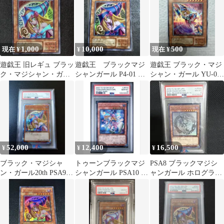
1,000
10,000
500
現在 ¥
¥
現在 ¥
遊戯王 旧レギュ ブラッ
遊戯王 ブラックマジ
遊戯王 ブラック・マジ
ク・マジシャン・ガー
シャンガール P4-01 遊
シャン・ガール YU-01
ル ウルトラレア P4-01
戯王
スーパー
52,000
12,400
16,500
¥
¥
¥
ブラック・マジシャ
トゥーンブラックマジ
PSA8 ブラックマジシ
ン・ガール20th PSA9五
シャンガール PSA10 遊
ャンガール ホログラフ
つ目。
戯王
ィックレア