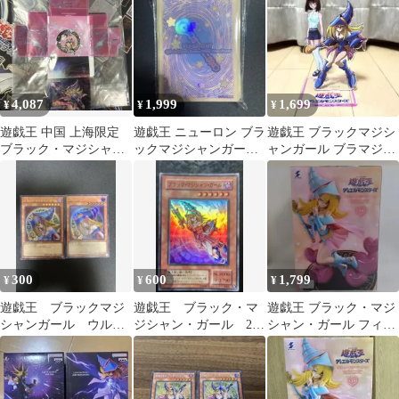
ル(G6-02)(シークレッ
ト)(日本版) キズあり
【50-61】
4,087
1,999
1,699
¥
¥
¥
遊戯王 中国 上海限定
遊戯王 ニューロン ブラ
遊戯王 ブラックマジシ
ブラック・マジシャ
ックマジシャンガール
ャンガール ブラマジガ
ン・ガール デッキケ
スリーブ ブラマジ
ール 杏子 アクリルスタ
ース 未開封
ンド
300
600
1,799
¥
¥
¥
遊戯王 ブラックマジ
遊戯王 ブラック・マ
遊戯王 ブラック・マジ
シャンガール ウルト
ジシャン・ガール 2期
シャン・ガール フィギ
ラ2枚 QCAC-JP019
スーパーレア
ュア