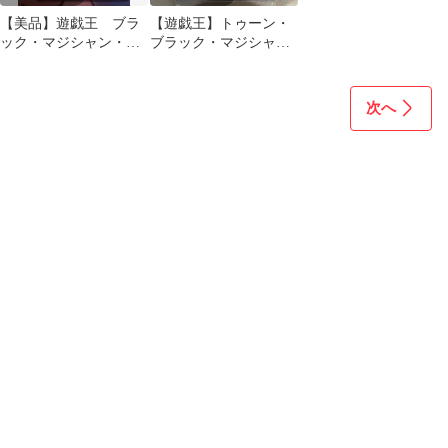
【美品】遊戯王 ブラ
【遊戯王】トゥーン・
ック・マジシャン・ガ
ブラック・マジシャ
ール シークレット
ン・ガール【韓国語版
④ ローダー付き
1stシークレット】
次へ