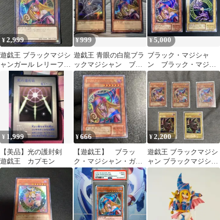
2,999
999
5,000
¥
¥
¥
遊戯王 ブラックマジシ
遊戯王 青眼の白龍ブラ
ブラック・マジシャ
ャンガール レリーフ
ックマジシャン ブラ
ン ブラック・マジシ
QCCU-JP002
ック・マジシャン・ガ
ャン・ガール UR
ール シークレット
(匿配) 遊戯王
1,999
666
2,200
¥
¥
¥
【美品】光の護封剣
【遊戯王】 ブラッ
遊戯王 ブラックマジシ
遊戯王 カプモン
ク・マジシャン・ガー
ャン ブラックマジシャ
ル 綺麗
ンガール 初期 5枚セッ
ト