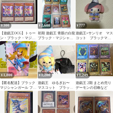
300
2,600
777
¥
¥
¥
【遊戯王OCG】トゥー
初期 遊戯王 青眼の白龍
遊戯王×サンリオ マス
ン・ブラック・マジシ
ブラック・マジシャ
コット ブラックマジ
ャン・ガール/3枚セッ
ン・ガール 死者蘇生
シャンガール×マイメロ
ト
OCG カード
ディ ③
1,800
1,200
1,249
¥
¥
¥
【匿名配送】ブラック
遊戯王 ゆるぎお〜
遊戯王 2期 まとめ売り
マジシャンガール フィ
マスコット ブラック
デーモンの召喚など
ギュア クリーミーカラ
マジシャンガール レ
ー【即購入可】
ッドアイズ