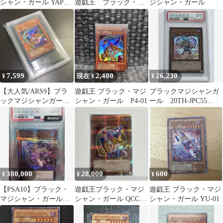
シャン・ガール YAP1-
遊戯王 ブラック・マ
ジシャン・ガール
JP006
ジシャン ③
7,599
2,400
26,230
¥
現在 ¥
¥
【大人気/ARS9】ブラ
遊戯王 ブラック・マジ
ブラックマジシャンガ
ックマジシャンガール
シャン・ガール P4-01
ール 20TH-JPC55
初期 ウルトラ P4-01
psa10
380,000
28,000
600
¥
¥
¥
【PSA10】ブラック・
遊戯王ブラック・マジ
遊戯王 ブラック・マジ
マジシャン・ガール
シャン・ガール QCCU-
シャン・ガール YU-01
クオシク イラスト違
JP002 クオシク 美品
い