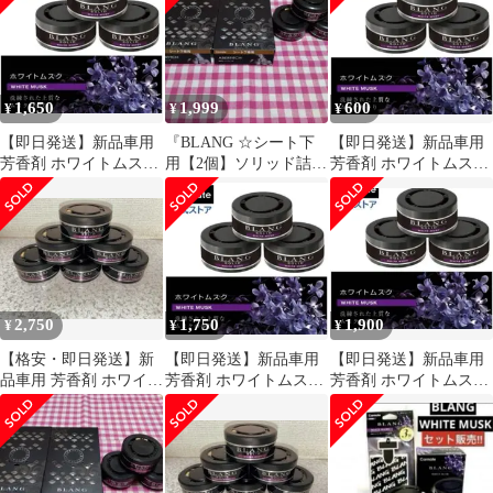
詰め替え ドリンクホル
ダー ダッシュボード シ
ート下 置き型 【オール
マイティで誰にでも愛
される香り】60g×10個
1,650
1,999
600
¥
¥
¥
G21TEma 47cb60f5
【即日発送】新品車用
『BLANG ☆シート下
【即日発送】新品車用
芳香剤 ホワイトムスク
用【2個】ソリッド詰め
芳香剤 ホワイトムスク
3個入り
替え【3個入】[アバフ
※1個のみ
ィッチ]』
2,750
1,750
1,900
¥
¥
¥
【格安・即日発送】新
【即日発送】新品車用
【即日発送】新品車用
品車用 芳香剤 ホワイト
芳香剤 ホワイトムスク
芳香剤 ホワイトムスク
ムスク 6個入り
3個入り
3個入り