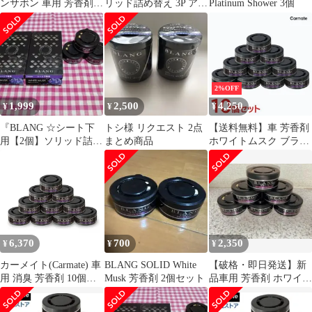
ンサボン 車用 芳香剤
リッド詰め替え 3P アバ
Platinum Shower 3個
消臭剤 BLANG 6個
フィッチ 内容量60g×3
個 消臭剤入り セクシー
なムスクの香り G309T
2%OFF
1,999
2,500
4,250
¥
¥
¥
『BLANG ☆シート下
トシ様 リクエスト 2点
【送料無料】車 芳香剤
用【2個】ソリッド詰め
まとめ商品
ホワイトムスク ブラン
替え【3個入】[ホワイ
グ G21TE ブラングソリ
トムスク]』
ッド 詰替え お徳用 10
個 セット カーメイト
(R80)(P05) コー
ド:24528
6,370
700
2,350
¥
¥
¥
カーメイト(Carmate) 車
BLANG SOLID White
【破格・即日発送】新
用 消臭 芳香剤 10個セ
Musk 芳香剤 2個セット
品車用 芳香剤 ホワイト
ット【 ホワイトムスク
ムスク 6個
】 ブラング ソリッド