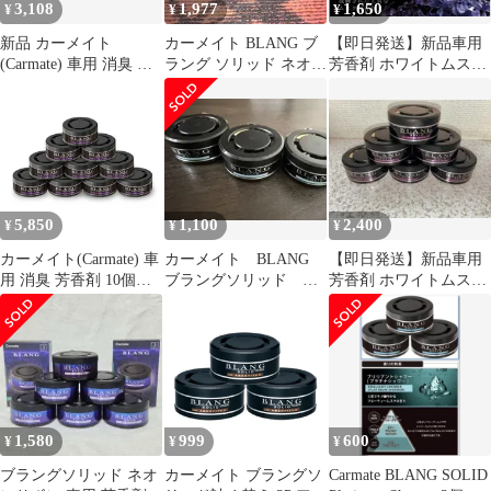
3,108
1,977
1,650
¥
¥
¥
個 G310T
新品 カーメイト
カーメイト BLANG ブ
【即日発送】新品車用
(Carmate) 車用 消臭 芳
ラング ソリッド ネオン
芳香剤 ホワイトムスク
香剤 3個セット【 アフ
サボン 6個セット
3個入り
ターシャワー 】 ブラン
グ ソリッド 詰め替え
ドリンクホルダー ダッ
シュボード シート下 置
き型 【使う人を選ばな
い清涼感のある香り】
5,850
1,100
2,400
¥
¥
¥
60g×3個 G301T
カーメイト(Carmate) 車
カーメイト BLANG
【即日発送】新品車用
用 消臭 芳香剤 10個セ
ブラングソリッド プ
芳香剤 ホワイトムスク
ット【 ホワイトムスク
ラチナシャワー 3個
6個入り
】 ブラング ソリッド
詰め替え ドリンクホル
ダー ダッシュボード シ
ート下 置き型 【オール
マイティで誰にでも愛
される香り】60g×10個
1,580
999
600
¥
¥
¥
G21TEpms
ブラングソリッド ネオ
カーメイト ブラングソ
Carmate BLANG SOLID