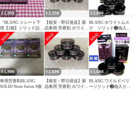
1,999
2,350
1,680
¥
¥
¥
『BLANG ☆シート下
【格安・即日発送】新
BLANG ホワイトムス
用【2個】ソリッド詰め
品車用 芳香剤 ホワイト
ク ソリッド❸個入
替え【3個入】[ワイル
ムスク 6個
り・ペーパーフレグラ
ドベリー]』
ンス❸枚パック
1,900
2,600
1,680
¥
¥
¥
車用芳香剤BLANG
【格安・即日発送】新
BLANG ワイルドベリ
SOLID Neon Savon 9個
品車用 芳香剤 ホワイト
ーソリッド❸個入り・
ムスク 6個入り
ペーパーフレグランス
❸枚パック