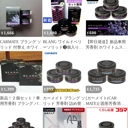
枚パック
1,666
1,680
600
¥
¥
¥
CARMATE ブラング ソ
BLANG ワイルドベリ
【即日発送】新品車用
リッド 付替え ホワイト
ーソリッド❸個入り・
芳香剤 ホワイトムスク
ムスク G21T 5個セット
ペーパーフレグランス
※1個のみ
❸枚パック
1,399
999
1,735
¥
¥
¥
新品！２個セット！車
カーメイト ブラング ソ
[カーメイト(CAR
用芳香剤 ブラング パワ
リッド 芳香剤 詰め替え
MATE)] 固形芳香消臭
ーソリッド ホワイトシ
用 3個セット ホワイト
剤 ブラングソリッド詰
ャンプー
ムスク 車載用芳香剤
替 お得な3個セット プ
G21T
ラチナシャワー ブラッ
ク