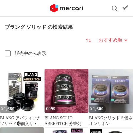
ブラング ソリッド の検索結果
並び替え
販売中のみ表示
1,680
999
1,600
¥
¥
¥
BLANG アパフィッチ
BLANG SOLID
BLANGソリッド６個ネ
ソリッド❸個入り・ペ
ABERFITCH 芳香剤
オンサボン
ーパーフレグランス❸