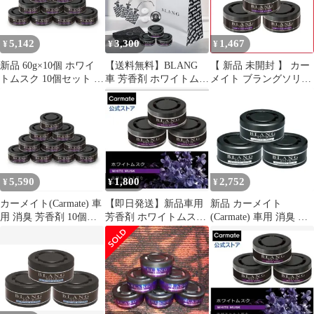
5,142
3,300
1,467
¥
¥
¥
新品 60g×10個 ホワイ
【送料無料】BLANG
【 新品 未開封 】 カー
トムスク 10個セット 詰
車 芳香剤 ホワイトムス
メイト ブラングソリッ
替用 置き型 ソリッド
ク プラチナサボン 福袋
ド 詰替エ3P ホワイトム
G21TE ブラング 消臭芳
数量限定 FR153S ブラ
スク G21T 未使用 送料
香剤 車用 カーメイト
ング ギフトセット 2026
無料
お得 6個入り おすすめ
セット carmate (P07) コ
ード:46476
5,590
1,800
2,752
¥
¥
¥
カーメイト(Carmate) 車
【即日発送】新品車用
新品 カーメイト
用 消臭 芳香剤 10個セ
芳香剤 ホワイトムスク
(Carmate) 車用 消臭 芳
ット【 ホワイトムスm
3個入り
香剤 3個セット【 フェ
ザリーホワイト 】 ブラ
ング ソリッド 詰め替え
ドリンクホルダー ダッ
シュボード シート下 置
き型 【柔らかで上品な
ムスクの香り】 60g×3