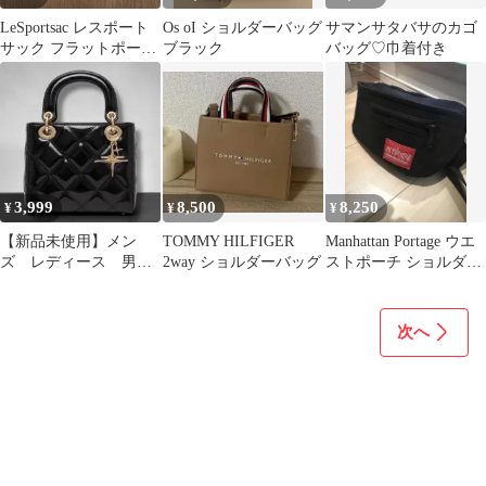
LeSportsac レスポート
Os oI ショルダーバッグ
サマンサタバサのカゴ
サック フラットポーチ
ブラック
バッグ♡巾着付き
マルチカラー
3,999
8,500
8,250
¥
¥
¥
【新品未使用】メン
TOMMY HILFIGER
Manhattan Portage ウエ
ズ レディース 男女
2way ショルダーバッグ
ストポーチ ショルダー
兼用 カバン バッ
バッグ
グ ⑦⑥
次へ