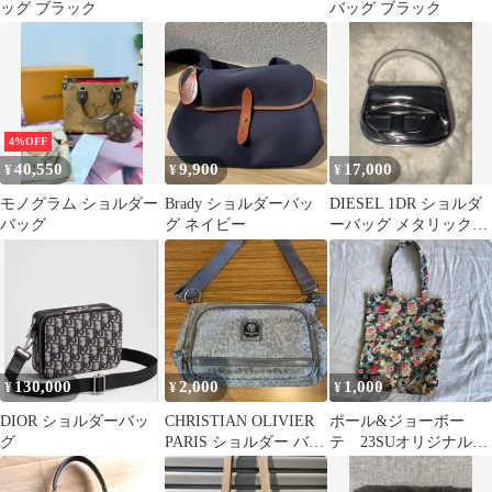
ッグ ブラック
バッグ ブラック
4%OFF
40,550
9,900
17,000
¥
¥
¥
モノグラム ショルダー
Brady ショルダーバッ
DIESEL 1DR ショルダ
バッグ
グ ネイビー
ーバッグ メタリックシ
ルバーXS
130,000
2,000
1,000
¥
¥
¥
DIOR ショルダーバッ
CHRISTIAN OLIVIER
ポール&ジョーボー
グ
PARIS ショルダー バッ
テ 23SUオリジナルト
グ
ートバッグ