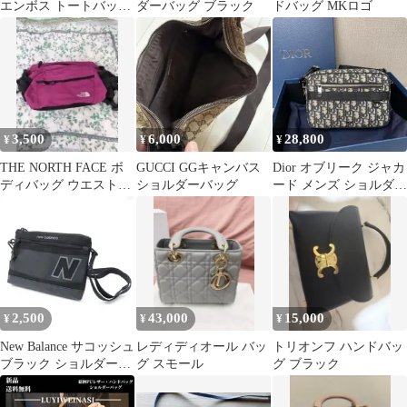
エンボス トートバッグ
ダーバッグ ブラック
ドバッグ MKロゴ
希少カラーブラック
3,500
6,000
28,800
¥
¥
¥
THE NORTH FACE ボ
GUCCI GGキャンバス
Dior オブリーク ジャカ
ディバッグ ウエストポ
ショルダーバッグ
ード メンズ ショルダー
ーチ ピンク
バッグ
2,500
43,000
15,000
¥
¥
¥
New Balance サコッシュ
レディディオール バッ
トリオンフ ハンドバッ
ブラック ショルダーバ
グ スモール
グ ブラック
ッグ