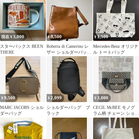
レザー
3,000
3,500
1,500
現在 ¥
¥
¥
スターバックス BEEN
Roberta di Camerino レ
Mercedes-Benz オリジナ
THERE
ザー ショルダーバッグ
ル トートバッグ
ブラウン
9,500
2,099
3,000
¥
¥
¥
MARC JACOBS ショル
ショルダーバッグ ブ
CECIL McBEE モノグ
ダーバッグ
ラック
ラム柄 チェーン ショル
ダーバッグ