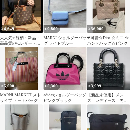
4,649
9,800
36,000
¥
¥
¥
大人気✨総柄・新品・
MARNI ショルダーバッ
❤可爱☆Dior ☆ミニ ☆
高品質PVCレザー・ハ
グ ライトブルー
ハンドバッグ☆ピンク
ンドバッグ・ショルダ
ーバッグ 2
5,000
5,300
3,999
¥
¥
¥
MARNI MARKET スト
adidasショルダーバッグ
【新品未使用】メン
ライプ トートバッグ
ピンクブラック
ズ レディース 男女
兼用 カバン バッ
グ ⑦⑨