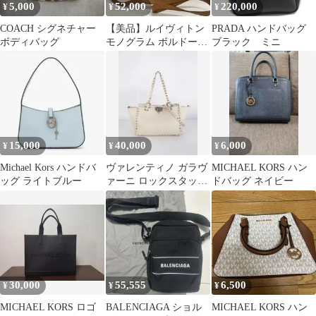
5,000
52,000
220,000
¥
¥
¥
COACH シグネチャー
【美品】ルイヴィトン
PRADA ハンドバッグ
ボディバッグ
モノグラム ボルドー
ブラック ミニ
2way ショルダーバッグ
15,000
40,000
6,000
¥
¥
¥
Michael Kors ハンドバ
ヴァレンティノ ガラヴ
MICHAEL KORS ハン
ッグ ライトブルー
ァーニ ロックスタッズ
ドバッグ ネイビー
2WAYトートバッグ
30,000
55,555
6,500
¥
¥
¥
MICHAEL KORS ロゴ
BALENCIAGA ショル
MICHAEL KORS ハン