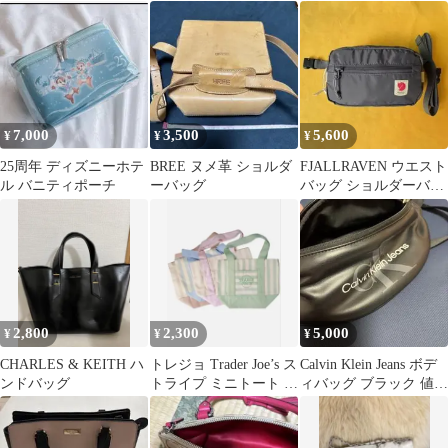
グ 黒
7,000
3,500
5,600
¥
¥
¥
25周年 ディズニーホテ
BREE ヌメ革 ショルダ
FJALLRAVEN ウエスト
ル バニティポーチ
ーバッグ
バッグ ショルダーバッ
グ**
2,800
2,300
5,000
¥
¥
¥
CHARLES & KEITH ハ
トレジョ Trader Joe’s ス
Calvin Klein Jeans ボデ
ンドバッグ
トライプ ミニトート ベ
ィバッグ ブラック 値段
ージュ
交渉〇