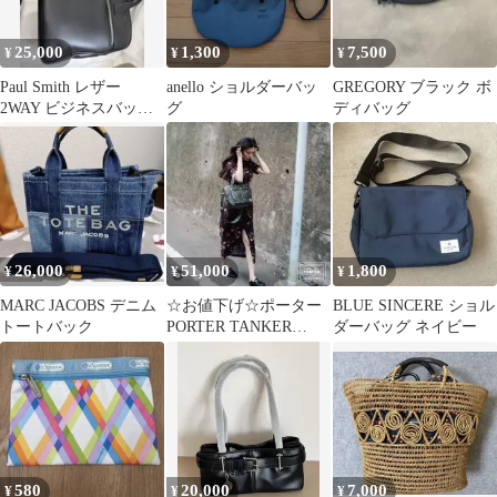
25,000
1,300
7,500
¥
¥
¥
Paul Smith レザー
anello ショルダーバッ
GREGORY ブラック ボ
2WAY ビジネスバッグ
グ
ディバッグ
黒 ショルダー付
26,000
51,000
1,800
¥
¥
¥
MARC JACOBS デニム
☆お値下げ☆ポーター
BLUE SINCERE ショル
トートバック
PORTER TANKER
ダーバッグ ネイビー
TOTE BAGセージグリ
ーン
580
20,000
7,000
¥
¥
¥