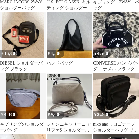
MARC JACOBS 2WAY
U.S. POLO ASSN. キル
キプリング 2WAY バ
ショルダーバッグ ハ
ティング ショルダーバ
ッグ
ンドバッグ
ッグ ホワイト
16,000
4,500
4,500
¥
¥
¥
DIESEL ショルダーバ
ハンドバッグ
CONVERSE ハンドバッ
ッグ ブラック
グ エナメル ブラック
4,300
9,000
2,200
¥
¥
¥
キプリングのショルダ
ジャンニキャリーニ ア
niko and... ロゴテープ
ーバッグ
リファS ショルダーバ
ショルダーバッグ ブラ
ッグ 2way グレージュ
ック