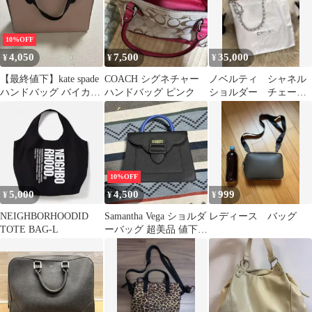
10%OFF
4,050
7,500
35,000
¥
¥
¥
【最終値下】kate spade
COACH シグネチャー
ノベルティ シャネル
ハンドバッグ バイカラ
ハンドバッグ ピンク
ショルダー チェー
ー
ン バッグ ホワイト/
10%OFF
5,000
4,500
999
¥
¥
¥
NEIGHBORHOODID
Samantha Vega ショルダ
レディース バッグ
TOTE BAG-L
ーバッグ 超美品 値下げ
可能⭕️3000円まで