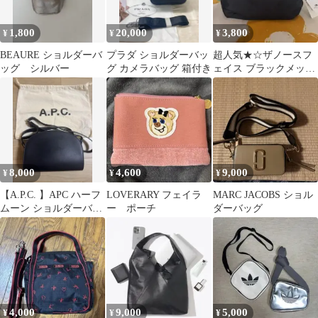
1,800
20,000
3,800
¥
¥
¥
BEAURE ショルダーバ
プラダ ショルダーバッ
超人気★☆ザノースフ
ッグ シルバー
グ カメラバッグ 箱付き
ェイス ブラックメッセ
ンジャーバッグ@17
8,000
4,600
9,000
¥
¥
¥
【A.P.C. 】APC ハーフ
LOVERARY フェイラ
MARC JACOBS ショル
ムーン ショルダーバッ
ー ポーチ
ダーバッグ
グ ネイビー
4,000
9,000
5,000
¥
¥
¥