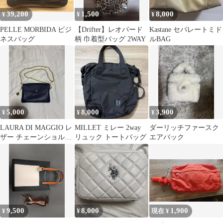
39,200
1,500
8,000
¥
¥
¥
PELLE MORBIDA ビジ
【Drifter】レオパード
Kastane セパレートミド
ネスバッグ
柄 巾着型バッグ 2WAY
ルBAG
5,000
8,000
3,900
¥
¥
¥
LAURA DI MAGGIO レ
MILLET ミレー 2way
ダーリッチファースク
ザー チェーンショルダ
リュック トートバッグ
エアバック
ーバッグ
9,500
8,000
1,900
¥
¥
現在 ¥