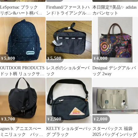
LeSportsac ブラック
Firsthand/ファーストハ
本日限定‼️美品✨ adidas
リボン&ハート柄バッ
ンド/トライアングルマ
カバンセット
グ
ルシェ ／レザートート
5,000
5,500
4,000
¥
¥
¥
OUTDOOR PRODUCTS
レスポのショルダーバ
Desigual デシグアル バ
ドット柄 リュックサッ
ック
ッグ 2way
ク
3,700
2,500
2,000
¥
¥
¥
agnes b. アニエスべー
KELTY ショルダーバッ
スターバックス 福袋
ミニリュック バッ
グ ブラック
2025 バッグインバッグ