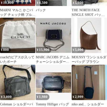
10,000
4,500
5,000
¥
¥
¥
MARNI マルニ かごバ
バック
THE NORTH FACE
ッグ チェック柄 ブルー
SINGLE SHOT バック
ホワイト
パック
800
15,900
5,000
¥
¥
¥
coachのピアスが入って
MARC JACOBS デニム
MOUSSY ワンショルダ
いたポーチ
チェーンショルダーバ
ーバッグ ブラウン
ッグ
3,000
1,980
2,999
¥
¥
¥
Coleman ショルダーバ
Tommy Hilfiger バッグ
niko and... ショルダー