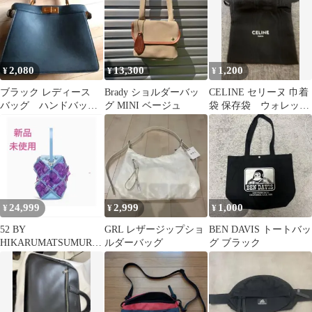
2,080
13,300
1,200
¥
¥
¥
ブラック レディース
Brady ショルダーバッ
CELINE セリーヌ 巾着
バッグ ハンドバッ
グ MINI ベージュ
袋 保存袋 ウォレット
グ シンプル 即日発
サイズ
送
24,999
2,999
1,000
¥
¥
¥
52 BY
GRL レザージップショ
BEN DAVIS トートバッ
HIKARUMATSUMURA
ルダーバッグ
グ ブラック
ハンドバッグ