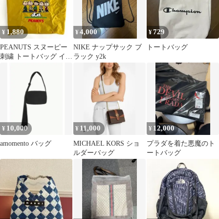
1,880
4,000
729
¥
¥
¥
PEANUTS スヌーピー
NIKE ナップサック ブ
トートバッグ
刺繍 トートバッグ イエ
ラック y2k
ロー A4対応 タグ付き
10,000
11,000
12,000
¥
¥
¥
amomento バッグ
MICHAEL KORS ショ
プラダを着た悪魔のト
ルダーバッグ
ートバッグ