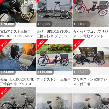
70,000
30,000
110,000
¥
¥
¥
電動アシスト三輪車
美品 BRIDGESTONE
らくっとワゴン.ブリジ
BRIDGESTONE Assista
三輪自転車 ブリヂスト
ストン電動アシスト三
東京都杉並区から出品
ンワゴン BW13 シルバ
輪自転車
ー
24,000
110,000
115,000
¥
¥
¥
美品 BRIDGESTONE
ブリジストン 三輪車
ブリヂストン電動アシ
三輪自転車 ブリヂスト
スト付三輪
ンワゴン BW13