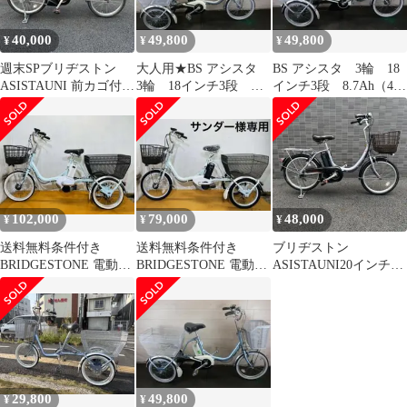
40,000
49,800
49,800
¥
¥
¥
週末SPブリヂストン
大人用★BS アシスタ
BS アシスタ 3輪 18
ASISTAUNI 前カゴ付
3輪 18インチ3段
インチ3段 8.7Ah（4点
き 具合なし
8.7Ah（4点灯）充電器
灯）充電器あり
あり
102,000
79,000
48,000
¥
¥
¥
送料無料条件付き
送料無料条件付き
ブリヂストン
BRIDGESTONE 電動ア
BRIDGESTONE 電動ア
ASISTAUNI20インチ前
シスト自転車三輪車
シスト自転車三輪車
カゴ付きパープル
(18/16型)
(18/16型)
29,800
49,800
¥
¥