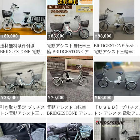
タ電動アシスト三輪車
3輪
80,000
85,000
98,000
¥
¥
¥
送料無料条件付き
電動アシスト自転車三
BRIDGESTONE Assista
BRIDGESTONE 電動ア
輪 BRIDGESTONE アシ
電動アシスト三輪車
シスト自転車三輪車
スタワゴン 18/16インチ
(18/16型)
28,000
70,000
68,000
¥
¥
¥
引き取り限定 ブリヂス
電動アシスト自転車
【ＵＳＥＤ】 ブリヂス
トン電動アシスト三輪
BRIDGESTONE アシス
トン アシスタ 電動アシ
自転車
タ 三輪ワゴン
スト三輪車 出品地 熊谷
市