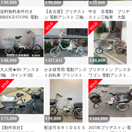
90,000
98,000
29,800
¥
¥
¥
送料無料条件付き
【名古屋】ブリヂスト
中古 非電動 ブリヂ
BRIDGESTONE 電動ア
ン 電動アシスト 三輪車
ストン三輪車 大阪
シスト自転車三輪車
ミントグリーン
(18/16型)
48,000
117,611
40,000
¥
¥
¥
大人用★BS アシスタ
かき様専用 電動アシス
ブリヂストン アシスタ
3輪 18インチ3段
ト自転車 ブリジストン
ワゴン 電動アシスト三
8.9Ah（4点灯）充電器
アシスタワゴン【室内
輪車 送料込み
あり
保管】【美品】
75,000
99,800
144,000
¥
¥
¥
【動作良好】
配送可ＢＲＩＤＧＥＳ
2025年ブリヂストン 電