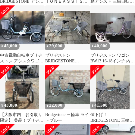
BRIDGESTONE アシス
ＴＯＮＥＡＳＳＩＳＴ
動アシスト 三輪自転車
タワゴン 電動アシスト
Ａブリヂストンアシス
アシスタワゴン送料無
三輪車
タ電動アシスト三輪車
料
45,000
29,000
40,000
¥
¥
¥
中古電動自転車ブリヂ
ブリヂストン
ブリヂストン ワゴン
ストン アシスタワゴン
BRIDGESTONE
BW13 16-18インチ 内装
3輪 三輪スカイブルー
WAGON三輪車BW13
３段 LED
横浜№3176
1E40BC0
43,800
22,000
41,500
¥
¥
¥
【大阪市内 お引取り
Bridgestone 三輪車 ライ
値下げ！
限定】 美品！ブリヂス
トブルー
BRIDGESTONE 三輪自
トン 三輪自転車 ミ
転車 ブリヂストンワゴ
ンナ
ン BW13