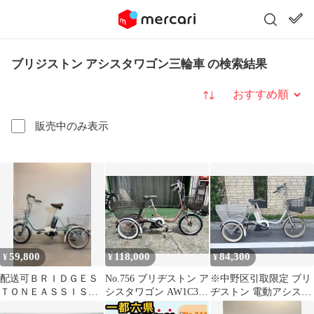
ブリジストン アシスタワゴン三輪車 の検索結果
並び替え
販売中のみ表示
59,800
118,000
84,300
¥
¥
¥
配送可ＢＲＩＤＧＥＳ
No.756 ブリヂストン ア
※中野区引取限定 ブリ
ＴＯＮＥＡＳＳＩＳＴ
シスタワゴン AW1C38
ヂストン 電動アシスト
Ａブリヂストンアシス
整備済み
自転車 アシスタワゴン