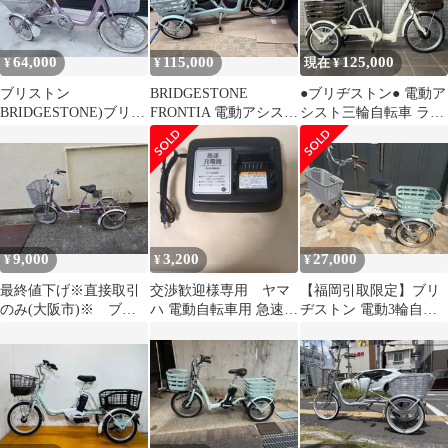
64,000
115,000
125,000
¥
¥
現在 ¥
ブリストン
BRIDGESTONE
●ブリヂストン● 電動ア
BRIDGESTONE)ブリヂ
FRONTIA 電動アシスト
シスト三輪自転車 ラク
ストンワゴン 3段
三輪車
ットワゴン 大容量 大型
BW13 三輪自転車
バスケット
9,000
3,200
27,000
¥
¥
¥
最終値下げ※直接取引
交渉歓迎様専用 ヤマ
【福岡引取限定】ブリ
のみ(大阪市)※ ブリ
ハ 電動自転車用 急速充
ヂストン 電動3輪自転
ヂストンワゴン三輪
電器 X92-00
車 アシスタワゴン バッ
テリー付