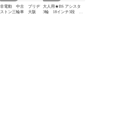
非電動 中古 ブリヂ
大人用★BS アシスタ
ストン三輪車 大阪
3輪 18インチ3段
8.7Ah（4点灯）充電器
あり