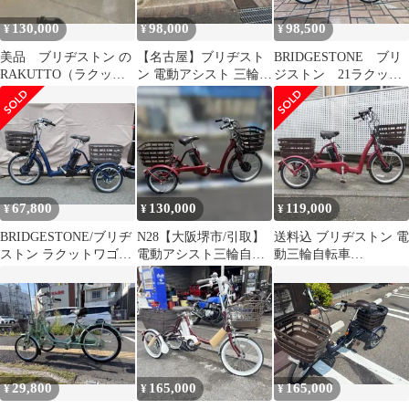
130,000
98,000
98,500
¥
¥
¥
美品 ブリヂストン の
【名古屋】ブリヂスト
BRIDGESTONE ブリ
RAKUTTO（ラクッ
ン 電動アシスト 三輪車
ジストン 21ラクット
ト） 電動三輪自転車
ミントグリーン
20(RK0B41)
RW0B42
67,800
130,000
119,000
¥
¥
¥
BRIDGESTONE/ブリヂ
N28【大阪堺市/引取】
送料込 ブリヂストン 電
ストン ラクットワゴン
電動アシスト三輪自転
動三輪自転車
FW0B49 電動アシスト
車/ブリヂストン ラクッ
RAKUTTO ラクットワ
三輪自転車 サファイヤ
トワゴン
ゴン B300
ブルー【M0765】
29,800
165,000
165,000
¥
¥
¥