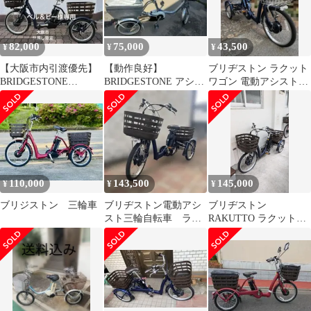
82,000
75,000
43,500
¥
¥
¥
【大阪市内引渡優先】
【動作良好】
ブリヂストン ラクット
BRIDGESTONE
BRIDGESTONE アシス
ワゴン 電動アシスト自
FRONTIA 電動三輪車
タワゴン 電動アシスト
転車 中古 三輪車 愛媛
三輪車
110,000
143,500
145,000
¥
¥
¥
ブリジストン 三輪車
ブリヂストン電動アシ
ブリヂストン
スト三輪自転車 ラク
RAKUTTO ラクットワ
ットワゴン 2024年12月
ゴン 電動アシスト三輪
登録
自転車