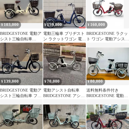
103,000
159,800
160,000
¥
¥
¥
BRIDGESTONE 電動ア
電動三輪車 ブリヂスト
BRIDGESTONE ラクッ
シスト三輪自転車
ン ラクットワゴン 電動
ト ワゴン 電動アシスト
RAKUTTO RW0B42
アシスト 電動自転車
三輪
062302
139,000
70,000
80,000
¥
¥
¥
BRIDGESTONE 電動ア
電動アシスト自転車
送料無料条件付き
シスト三輪自転車 フロ
BRIDGESTONE アシス
BRIDGESTONE 電動ア
ンティア タイヤ交換
タ 三輪ワゴン
シスト自転車三輪車
済み
(18/16型)