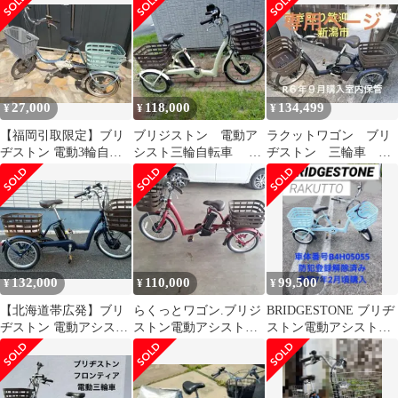
ミントグリーン
FW0B40 2020年モデル
電動アシスト自転車 /
バイチャリ浦和ベース
27,000
118,000
134,499
¥
¥
¥
【福岡引取限定】ブリ
ブリジストン 電動ア
ラクットワゴン ブリ
ヂストン 電動3輪自転
シスト三輪自転車 ラ
ヂストン 三輪車 R6
車 アシスタワゴン バッ
クットワゴン
年９月 室内保管美品
テリー付
132,000
110,000
99,500
¥
¥
¥
【北海道帯広発】ブリ
らくっとワゴン.ブリジ
BRIDGESTONE ブリヂ
ヂストン 電動アシスト
ストン電動アシスト三
ストン電動アシスト三
三輪車 「引取り限定」
輪自転車
輪車 ラクットワゴン