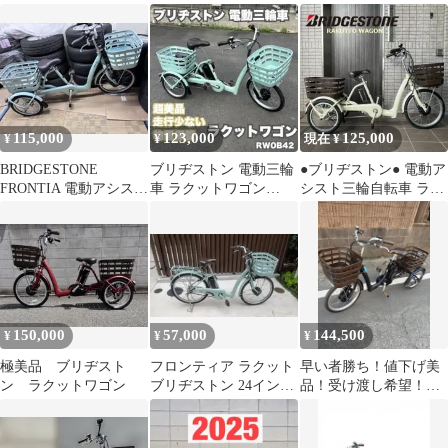
電動アシスト三輪自転
アシスト 電動自転車
ン 三輪 電動アシス
車
070302
ト自転車
115,000
123,000
125,000
¥
¥
現在 ¥
BRIDGESTONE
ブリヂストン 電動三輪
●ブリヂストン● 電動ア
FRONTIA 電動アシスト
車 ラクットワゴン
シスト三輪自転車 ラク
三輪車
20/16型 電動自転車中古
ットワゴン 大容量 大型
車
バスケット
150,000
57,000
144,500
¥
¥
¥
極美品 ブリヂスト
フロンティア ラクット
早い者勝ち！値下げ美
ン ラクットワゴン
ブリヂストン 24イン
品！受け渡し希望！
チ 内装3段 電動自転
BRIDGESTONE 電動ア
車
シスト三輪車