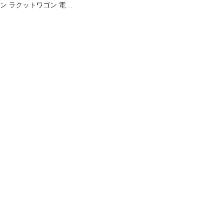
ン ラクットワゴン 電動
アシスト 電動自転車
060401