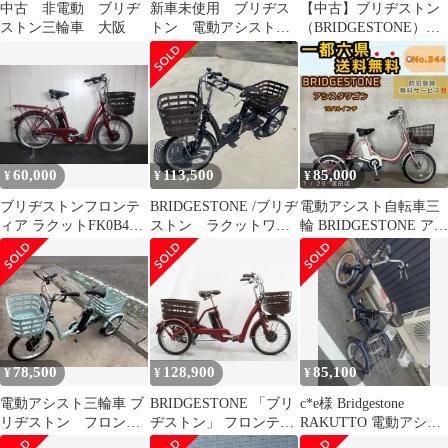
中古 非電動 ブリヂ
新車未使用 ブリヂス
【中古】ブリヂストン
ストン三輪車 大阪
トン 電動アシスト自
（BRIDGESTONE）
転車 三輪 カラメル
ラクットワゴン 電動
ブラウン
アシスト三輪車
RW0B45 サファイア
ブルー バケットカバ
ー付き 【納期2-3週間
程度】
60,000
113,500
85,000
¥
¥
¥
ブリヂストンフロンテ
BRIDGESTONE /ブリヂ
電動アシスト自転車三
ィア ラクットFK0B49
ストン ラクットワゴ
輪 BRIDGESTONE アシ
8AH 20インチ 電動
ン 三輪電動アシスト
スタワゴン 18/16インチ
自転車
78,500
128,900
85,100
¥
¥
¥
電動アシスト三輪車 ブ
BRIDGESTONE 「ブリ
c*e様 Bridgestone
リヂストン フロンテ
ヂストン」 フロンティ
RAKUTTO 電動アシス
ィアラクットワゴン
アラクットワゴン
ト三輪車