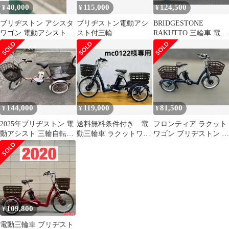
40,000
115,000
124,500
¥
¥
¥
ブリヂストン アシスタ
ブリヂストン電動アシ
BRIDGESTONE
ワゴン 電動アシスト三
スト付三輪
RAKUTTO 三輪車 電動
輪車 送料込み
アシスト自転車
144,000
119,000
81,500
¥
¥
¥
2025年ブリヂストン 電
送料無料条件付き 電
フロンティア ラクット
動アシスト 三輪自転車
動三輪車 ラクットワゴ
ワゴン ブリヂストン 内
アシスタワゴン送料無
ン 20/16型 電動自転車
装3段 電動自転車 三
料
中古車
輪車
109,800
¥
電動三輪車 ブリヂスト