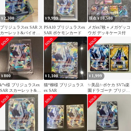
2,300
9,999
10,580
¥
¥
現在 ¥
ブリジュラスex SAR ス
PSA10 ブリジュラスex
メガex7枚＋メガゲッコ
カーレット&バイオレ
SAR ポケモンカード
ウガ デッキケース付
ット 強化拡張パック 楽
園ドラ…
800
1,100
1,999
¥
¥
¥
k*v様 ブリジュラスex
猫*柳様 ブリジュラス
✨美品✨ポケカ SV7a楽
SAR スカーレット&バ
ex SAR
園ドラゴーナ ブリジュ
イオレット 強化拡張パ
ラスex SAR & SR 2点
ック