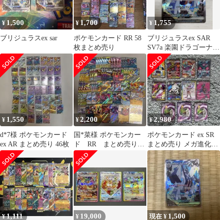
1,500
1,700
1,755
¥
¥
¥
ブリジュラスex sar
ポケモンカード RR 58
ブリジュラスex SAR
枚まとめ売り
SV7a 楽園ドラゴーナ
088/064 ポケモン
1,550
2,200
2,980
¥
¥
¥
d*7様 ポケモンカード
国*菜様 ポケモンカー
ポケモンカード ex SR
ex AR まとめ売り 46枚
ド RR まとめ売り
まとめ売り メガ進化
62枚 ミュウツー、クロ
11枚セット
バット、レシ
1,111
19,000
1,500
¥
¥
現在 ¥