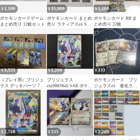
1,100
35,000
1,200
¥
¥
¥
ポケモンカードゲーム
ポケモンカード まとめ
ポケモンカード RR ま
まとめ売り 12枚セット
売り ラティアスex SAR
とめ売り 22枚
等
3,555
2,260
333
¥
¥
¥
（プレイ用）ブリジュ
ブリジュラス
ポケモンカード ブリ
ラス デッキパーツ 7枚
ex(088/064) SAR ポケモ
ジュラスex 進化ライ
高レアリティ
ンカードゲーム
ン ブリジュラスexの
みミラー
2,728
333
2,200
¥
¥
¥