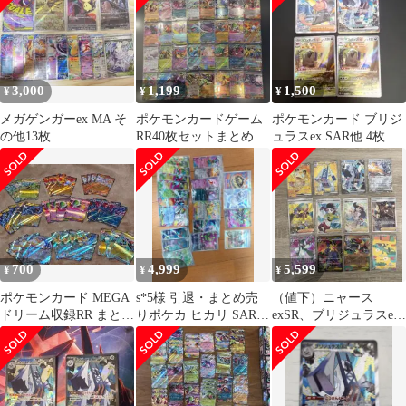
3,000
1,199
1,500
¥
¥
¥
メガゲンガーex MA そ
ポケモンカードゲーム
ポケモンカード ブリジ
の他13枚
RR40枚セットまとめ売
ュラスex SAR他 4枚セ
り
ット
700
4,999
5,599
¥
¥
¥
ポケモンカード MEGA
s*5様 引退・まとめ売
（値下）ニャース
ドリーム収録RR まとめ
りポケカ ヒカリ SAR
exSR、ブリジュラスex
売り
メガゼラオラex SR 他 2
SAR、SR、カナリィ
SAR他