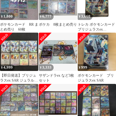
1,800
6,777
3,660
¥
¥
¥
ポケモンカード RR ま
ポケカ 8枚まとめ売り
トレカ ポケモンカード
とめ売り 60枚
ブリジュラスex
088/064/SV7a/B SAR
4,999
3,333
999
¥
¥
¥
【即日発送】ブリジュ
サザンドラex など3枚
ポケモンカード ブリ
ラスex SAR ジュラルド
セット
ジュラスex SAR
ンモンスターボールミ
ラー 8枚