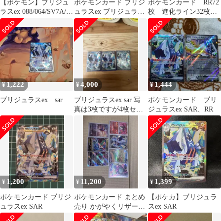
【ポケモン】ブリジュ
ポケモンカード ブリジ
ポケモンカード RR72
ラスex 088/064/SV7A/B
ュラスex ブリジュラス
枚 進化ライン32枚
SAR
2枚セット
計104枚 まとめ売りセ
ット
1,222
4,000
1,444
¥
¥
¥
ブリジュラスex sar
ブリジュラスex sar 写
ポケモンカード ブリ
真は3枚ですが4枚セッ
ジュラスex SAR、RR
トです
1,200
11,200
1,399
¥
¥
¥
ポケモンカード ブリジ
ポケモンカード まとめ
【ポケカ】ブリジュラ
ュラスex SAR
売り かがやくリザード
スex SAR
ン ブリジュラスex他