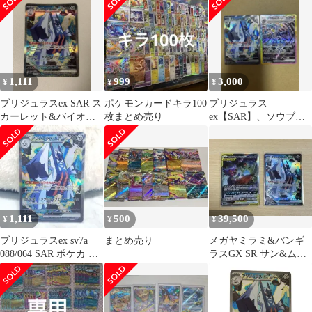
1,111
999
3,000
¥
¥
¥
ブリジュラスex SAR ス
ポケモンカードキラ100
ブリジュラス
カーレット&バイオレ
枚まとめ売り
ex【SAR】、ソウブレ
ット 強化拡張パック 楽
イズex【SAR】
園ドラ…
1,111
500
39,500
¥
¥
¥
ブリジュラスex sv7a
まとめ売り
メガヤミラミ&バンギ
088/064 SAR ポケカ ポ
ラスGX SR サン&ムー
ケモンカードゲーム
ン ブリジュラスEX
SAR