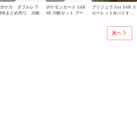
ポケカ ダブルレア
ポケモンカード SAR
ブリジュラスex SAR ス
RRまとめ売り 20枚セ
SR 10枚セット ブース
カーレット&バイオレ
ット
ター、イーブイ、ピカ
ット 強化拡張パック 楽
チュウ他
園ドラ…
次へ