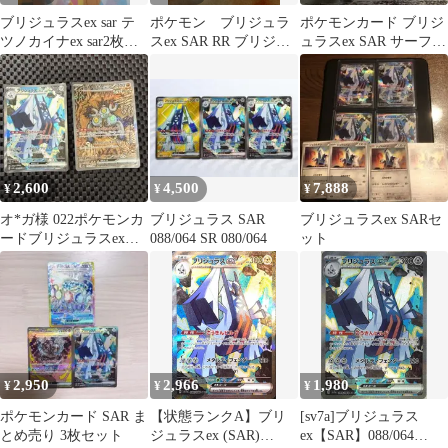
ブリジュラスex sar テ
ポケモン ブリジュラ
ポケモンカード ブリジ
ツノカイナex sar2枚セ
スex SAR RR ブリジュ
ュラスex SAR サーフゴ
ット
ラス マスターボール
ーex
ミラーAR
2,600
4,500
7,888
¥
¥
¥
オ*ガ様 022ポケモンカ
ブリジュラス SAR
ブリジュラスex SARセ
ードブリジュラスex
088/064 SR 080/064
ット
SARとスナノケガワex
SAR
2,950
2,966
1,980
¥
¥
¥
ポケモンカード SAR ま
【状態ランクA】ブリ
[sv7a]ブリジュラス
とめ売り 3枚セット
ジュラスex (SAR)
ex【SAR】088/064