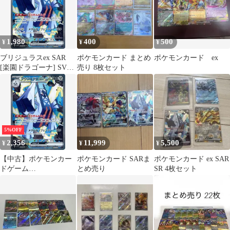
1,980
400
500
¥
¥
¥
ブリジュラスex SAR
ポケモンカード まとめ
ポケモンカード ex
[楽園ドラゴーナ] SV7a
売り 8枚セット
088/064 ポケモンカード
ポケカ
5%OFF
2,356
11,999
5,500
¥
¥
¥
【中古】ポケモンカー
ポケモンカード SARま
ポケモンカード ex SAR
ドゲーム
とめ売り
SR 4枚セット
088/064[SAR]：(キラ)
ブリジュラスex