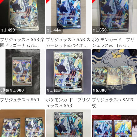
1,499
1,444
1,650
¥
¥
¥
ブリジュラスex SAR 楽
ブリジュラスex SAR ス
ポケモンカード ブリ
園ドラゴーナ sv7a
カーレット&バイオレ
ジュラスex [sv7a
088/064
ット 強化拡張パック 楽
088/064 SAR]
園ドラ…
1,000
1,111
6,800
現在 ¥
¥
¥
ブリジュラスex SAR
ポケモンカ-ド ブリジ
ブリジュラスex SAR3
ュラスex SAR
枚