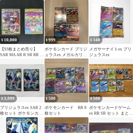
{088/064} [SV7a/楽園ド
ITTI8FZ7Y1GO
ラゴーナ] [SV] 1枚
10,000
999
340
¥
¥
¥
【93枚まとめ売り】
ポケモンカード ブリジ
メガサーナイトex ブリ
SAR MA AR R SR RR ポ
ュラスex メガルカリオ
ジュラスex
ケモンカード
ex他 4枚セット
3,999
500
500
¥
¥
¥
ブリジュラスex SAR 2
ポケモンカード RR 8
ポケモンカードゲーム
枚セット ポケモンカー
枚セット
ex RR SR セット まとめ
ド ポケカ
売り