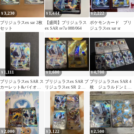
3,230
1,444
2,222
¥
¥
¥
ブリジュラスex sar 2枚
【盛岡】ブリジュラス
ポケモンカード ブリ
セット
ex SAR sv7a 088/064
ジュラスex sar sr
1,111
1,600
4,700
¥
¥
¥
ブリジュラスex SAR ス
ブリジュラスex SAR ブ
ブリジュラスex SAR 4
カーレット&バイオレ
リジュラスex SR ２点
枚 ジュラルドンミラ
ット 強化拡張パック 楽
セット
ー4枚
園ドラ…
2,000
3,122
2,500
¥
¥
¥