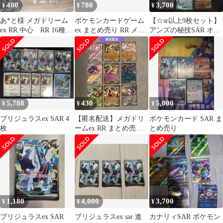
400
780
3,700
¥
¥
¥
あ*と様 メガドリーム
ポケモンカードゲーム
​【☆sr以上9枚セット】
ex RR 中心 RR 16種
ex まとめ売り RR メガ
アンズの秘技SAR オー
類 20枚 セット
ダークライEXなど
ガポン SAR ドラパルト
R他
5,788
430
5,000
¥
¥
¥
ブリジュラスex SAR 4
【匿名配送】メガドリ
ポケモンカード SAR ま
枚
ームex RR まとめ売
とめ売り
り 9枚
1,180
4,000
3,700
¥
¥
¥
ブリジュラスex SAR
ブリジュラスex sar 進
カナリィSAR ポケモン