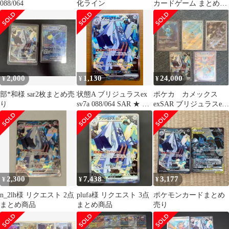
088/064
化ライン
カードゲーム まとめ売
り
2,000
1,130
24,000
¥
¥
¥
部*和様 sar2枚まとめ売
状態A ブリジュラスex
ポケカ カメックス
り
sv7a 088/064 SAR ★ ポ
exSAR ブリジュラスex
ケカ ポケモンカードゲ
SAR ドラパルトex SAR
ーム
2,300
7,438
3,177
¥
¥
¥
n_2lh様 リクエスト 2点
plufa様 リクエスト 3点
ポケモンカードまとめ
まとめ商品
まとめ商品
売り