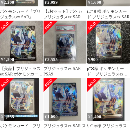
2,200
2,999
1,600
¥
¥
¥
ポケモンカード『ブリ
【2枚セット】ポケカ
は*ま様 ポケモンカー
ジュラスex SAR』
ブリジュラスex SAR ポ
ド ブリジュラスex SAR
ケモンカード
1,500
3,555
900
¥
¥
¥
【美品】ブリジュラス
ブリジュラスex SAR
p*❌様 ポケモンカー
ex SAR ポケモンカード
PSA9
ド ブリジュラスex
ポケカ 楽園ドラゴーナ
SAR
1,555
1,099
1,400
¥
¥
¥
ポケモンカード ブリ
ブリジュラスex SAR ス
い*ゃ様 ブリジュラス