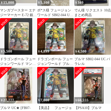
15,000
5,100
340
¥
¥
¥
マンガブースター エナ
ボ*ス様 フュージョン
でん様 リクエスト 10点
ジーマーカー E-72 銀 9
ワールド SB02-044 UC
まとめ商品
巻 ブルマUCパラレル
パラレル ブルマ
5,500
4,899
4,500
¥
¥
¥
ドラゴンボール フュー
ドラゴンボール フュー
ブルマ SB02-044 UC パ
ジョンワールド マンガ
ジョンワールド ブルマ
ラレル
SB02-044 UC⭐︎ ブルマ
パラレルFB02-044 UC
27,777
7,000
60,555
¥
¥
¥
ブルマ UC★ [FB07-
【美品】 フュージョ
【PSA10】ブルマ