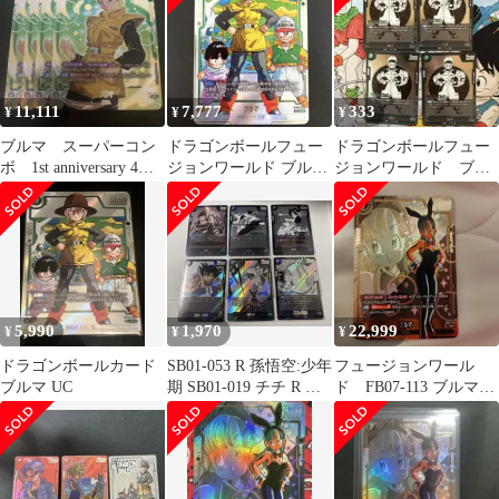
11,111
7,777
333
¥
¥
¥
ブルマ スーパーコン
ドラゴンボールフュー
ドラゴンボールフュー
ボ 1st anniversary 4枚
ジョンワールド ブル
ジョンワールド ブル
セット 美
マ SB02-044 UC パラ
マ SB02-044 UC 4枚
レル
5,990
1,970
22,999
¥
¥
¥
ドラゴンボールカード
SB01-053 R 孫悟空:少年
フュージョンワール
ブルマ UC
期 SB01-019 チチ R 他6
ド FB07-113 ブルマ
枚セット
UCパラレル