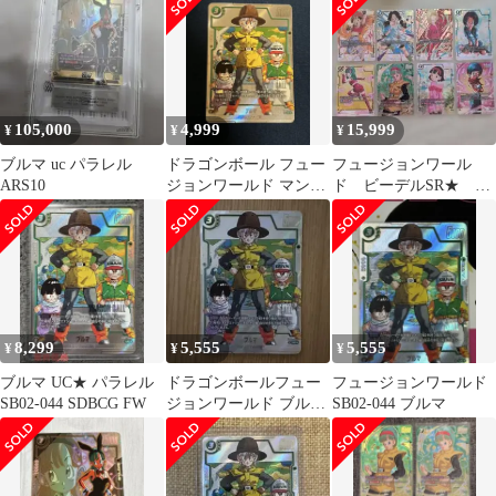
ミテッドパック
105,000
4,999
15,999
¥
¥
¥
ブルマ uc パラレル
ドラゴンボール フュー
フュージョンワール
ARS10
ジョンワールド マンガ
ド ビーデルSR★
SB02-044 UC⭐︎ ブルマ
他 まとめ売り
8,299
5,555
5,555
¥
¥
¥
ブルマ UC★ パラレル
ドラゴンボールフュー
フュージョンワールド
SB02-044 SDBCG FW
ジョンワールド ブル
SB02-044 ブルマ
マ SB02-044 UC