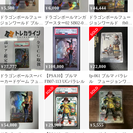
5,500
6,000
44,444
¥
¥
¥
ドラゴンボールフュー
ドラゴンボールマンガ
ドラゴンボールフュー
ジョンワールド ブルマ
ブースター02 SB02-044
ジョンワールド fb07-
uc パラレル マンガ
ブルマ UC⭐︎ パラレ
113 バニーブルマUC パ
ル
ラレル
77,777
100,000
22,800
¥
¥
¥
ドラゴンボールスーパ
【PSA10】ブルマ
fp-061 ブルマ パラレ
ーカードゲーム フュー
FB07-113 UCパラレル
ル フュージョンワー
ジョンワールド ブルマ
ルド バトルパック
FB07-113 UC★ パラレ
manga
ル PSA10
54,000
29,900
5,555
¥
¥
¥