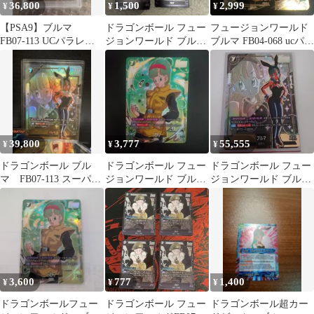
36,800
1,500
2,999
¥
¥
¥
【PSA9】ブルマ
ドラゴンボール フュー
フュージョンワールド
FB07-113 UCパラレ
ジョンワールド ブルマ
ブルマ FB04-068 ucパラ
ル フュージョンワー
4枚セット
レル
ルド
39,800
3,777
55,555
¥
¥
¥
ドラゴンボール ブル
ドラゴンボール フュー
ドラゴンボール フュー
マ FB07-113 スーパー
ジョンワールド ブル
ジョンワールド ブルマ
コンボ UC パラレル
マ fb04-068
UC
3,600
777
1,400
¥
¥
¥
ドラゴンボールフュー
ドラゴンボール フュー
ドラゴンボール超カー