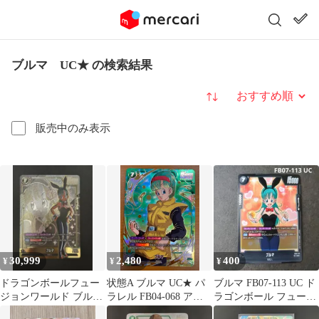
ブルマ UC★ の検索結果
並び替え
販売中のみ表示
30,999
2,480
400
¥
¥
¥
ドラゴンボールフュー
状態A ブルマ UC★ パ
ブルマ FB07-113 UC ド
ジョンワールド ブルマ
ラレル FB04-068 アニ
ラゴンボール フュージ
FB07-113 UC
バーサリー ドラゴンボ
ョンワールド