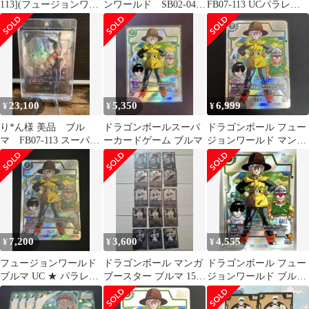
113](フュージョンワー
ンワールド SB02-044
FB07-113 UCパラレ
ルド「神龍への願い」)
UC パラレル ブルマ
ル フュージョンワー
ルド
23,100
5,350
6,999
¥
¥
¥
り*ん様 美品 ブル
ドラゴンボールスーパ
ドラゴンボール フュー
マ FB07-113 スーパー
ーカードゲーム ブルマ
ジョンワールド マンガ
コンボ UC パラレル
SB02-044 UC⭐︎ ブルマ
7,200
3,600
4,555
¥
¥
¥
フュージョンワールド
ドラゴンボール マンガ
ドラゴンボール フュー
ブルマ UC ★ パラレル
ブースター ブルマ 15枚
ジョンワールド ブルマ
おまけ付き
セット
パラレルFB02-044 UC