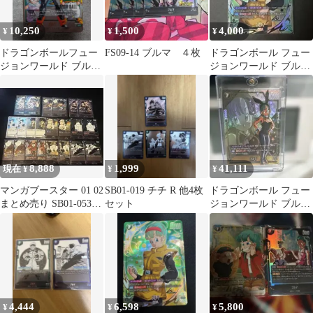
10,250
1,500
4,000
¥
¥
¥
ドラゴンボールフュー
FS09-14 ブルマ ４枚
ドラゴンボール フュー
ジョンワールド ブルマ
ジョンワールド ブルマ
uc パラレル マンガ
1stANNIVERSARY
8,888
1,999
41,111
現在 ¥
¥
¥
マンガブースター 01 02
SB01-019 チチ R 他4枚
ドラゴンボール フュー
まとめ売り SB01-053
セット
ジョンワールド ブル
SB01-057 他
マ FB-07 UC パラレル
4,444
6,598
5,800
¥
¥
¥