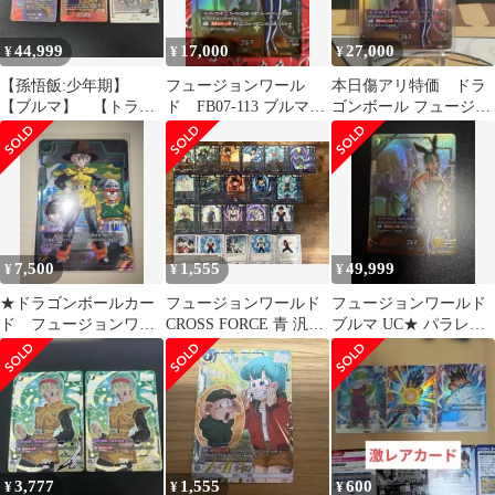
44,999
17,000
27,000
¥
¥
¥
【孫悟飯:少年期】
フュージョンワール
本日傷アリ特価 ドラ
【ブルマ】 【トラン
ド FB07-113 ブルマ
ゴンボール フュージョ
クス:未来】
UCパラレル
ンワールド ブルマ
FB01-113
7,500
1,555
49,999
¥
¥
¥
★ドラゴンボールカー
フュージョンワールド
フュージョンワールド
ド フュージョンワー
CROSS FORCE 青 汎用
ブルマ UC★ パラレル
ルド ブルマ UC パ
デッキパーツ
FB07-113
ラレル
3,777
1,555
600
¥
¥
¥