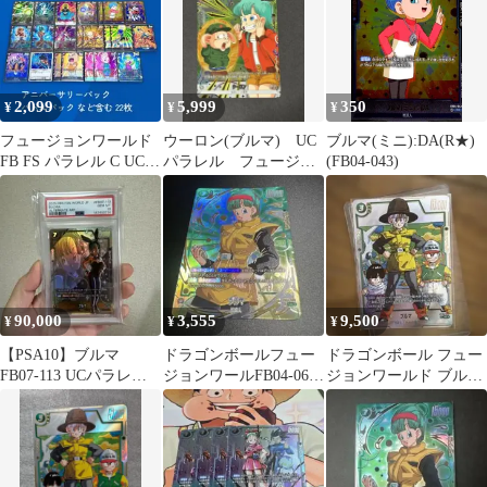
2,099
5,999
350
¥
¥
¥
フュージョンワールド
ウーロン(ブルマ) UC
ブルマ(ミニ):DA(R★)
FB FS パラレル C UC
パラレル フュージョ
(FB04-043)
SR ＋ おまけ
ンワールド SB01-047
90,000
3,555
9,500
¥
¥
¥
【PSA10】ブルマ
ドラゴンボールフュー
ドラゴンボール フュー
FB07-113 UCパラレ
ジョンワールFB04-068
ジョンワールド ブルマ
ル フュージョンワー
ブルマ UC パラレル
FB02-064
ルド