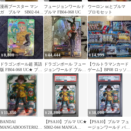
漫画ブースター マン
フュージョンワールド
ウーロン ucとブルマ
ガ ブルマ SB02-044
ブルマ FB04-068 UC
プロモセット
UC C
8,800
44,444
14,999
¥
¥
¥
ドラゴンボール超 英語
ドラゴンボール フュー
【ウルトラマンカード
版 FB04-068 UC★ ブル
ジョンワールド ブルマ
ゲーム】BP08 ロッソブ
マ パラレル
FB07-113
ルまとめ売り
11,330
28,800
38,000
¥
¥
¥
BANDAI
【PSA10】ブルマ UC★
【PSA10】ブルマ フュ
MANGABOOSTER02
SB02-044 MANGA
ージョンワールド パラ