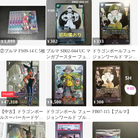
SB02-044 ブルマ UC★
BOOSTE
レル SB02-044
1,899
302
333
¥
¥
¥
②ブルマ FS09-14 C 5枚
ブルマ SB02-044 UC マ
ドラゴンボールフュー
ンガブースター フュー
ジョンワールド マンガ
ジョンワールド
ブースター02 ブルマ
5%OFF
47,310
8,500
300
¥
¥
¥
【中古】ドラゴンボー
ドラゴンボール フュー
FB07-115【ブルマ】
ルスーパーカードゲー
ジョンワールド ブルマ
ム FB07-113[UC☆]：ブ
SB02-044 パラレル
ルマ