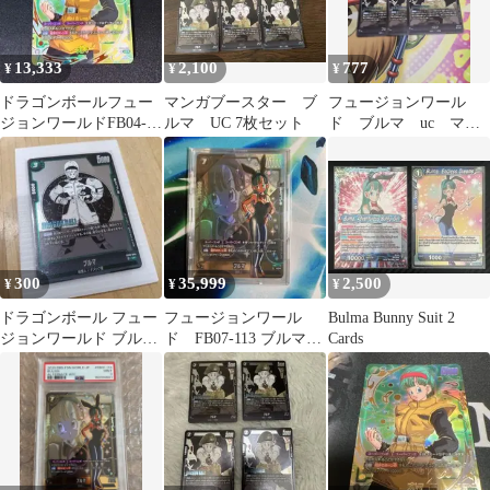
13,333
2,100
777
¥
¥
¥
ドラゴンボールフュー
マンガブースター ブ
フュージョンワール
ジョンワールドFB04-
ルマ UC 7枚セット
ド ブルマ uc マン
068 UC ブルマ 2枚
ガ 3枚
300
35,999
2,500
¥
¥
¥
ドラゴンボール フュー
フュージョンワール
Bulma Bunny Suit 2
ジョンワールド ブルマ
ド FB07-113 ブルマ
Cards
UC
スーパーコンボパラレ
ル