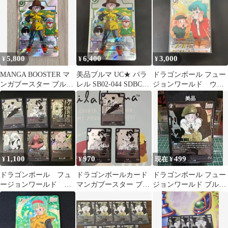
ールフュージョンワー
ルド DBFW
5,800
6,400
3,000
¥
¥
¥
MANGA BOOSTER マ
美品ブルマ UC★ パラ
ドラゴンボール フュー
ンガブースター ブルマ
レル SB02-044 SDBCG
ジョンワールド ウー
UC パラレル
FW
ロン パラレル ブル
マ
1,100
970
499
¥
¥
現在 ¥
ドラゴンボール フュ
ドラゴンボールカード
ドラゴンボール フュー
ージョンワールド マ
マンガブースター ブル
ジョンワールド ブルマ
ンガブースター まと
マ ランチ 3枚
【美品】
め ブルマ 孫悟空