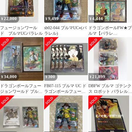
22,000
9,499
4,444
¥
¥
¥
フュージョンワール
sb02-044 ブルマUC⭐︎(パ
ドラゴンボールFW★ブ
ド ブルマUCパラレル
ラレル)
ルマ【パラレ
ル/UC☆】4枚★FB04-
068/スパコン
34,000
300
21,899
¥
¥
¥
ドラゴンボールフュー
FB07-115 ブルマ UC ド
DBFW ブルマ ゴテンク
ジョンワールド ブルマ
ラゴンボールフュージ
ス ロボット パラレル3
FB07-113 UC おまけ付
ョンワールド 4枚
枚
き