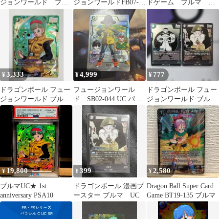
ジョンワールド ブル
ジョンワールドFB07-
ドゲーム ブルマ ホ
マ
115 UC ブルマ4枚
ロ 海外限定 英語版
3,333
4,999
777
¥
¥
¥
ドラゴンボール フュー
フュージョンワール
ドラゴンボール フュー
ジョンワールド ブル
ド SB02-044 UC パラ
ジョンワールド ブルマ
マ fb04-068
レル ブルマ
2枚セット
19,800
399
2,580
¥
¥
¥
ブルマUC★ 1st
ドラゴンボール 漫画ブ
Dragon Ball Super Card
anniversary PSA10
ースター ブルマ UC
Game BT19-135 ブルマ