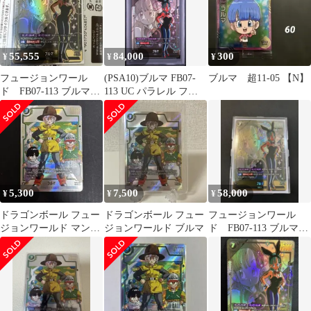
55,555
84,000
300
¥
¥
¥
フュージョンワール
(PSA10)ブルマ FB07-
ブルマ 超11-05 【N】
ド FB07-113 ブルマ
113 UC パラレル フュ
UCパラレル
ージョンワールド
5,300
7,500
58,000
¥
¥
¥
ドラゴンボール フュー
ドラゴンボール フュー
フュージョンワール
ジョンワールド マンガ
ジョンワールド ブルマ
ド FB07-113 ブルマ
SB02-044 UC⭐︎ ブルマ
UCパラレル