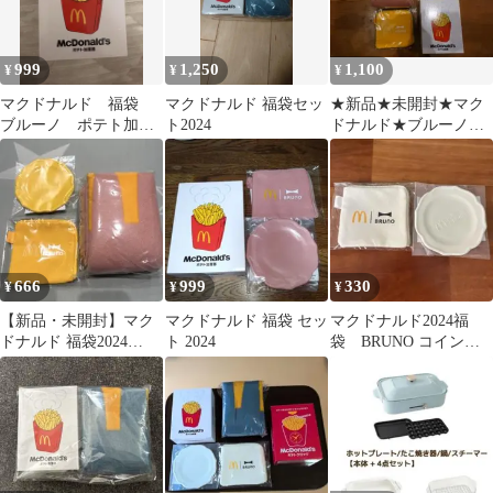
999
1,250
1,100
¥
¥
¥
マクドナルド 福袋
マクドナルド 福袋セッ
★新品★未開封★マク
ブルーノ ポテト加湿
ト2024
ドナルド★ブルーノ
器
★2024年福袋
666
999
330
¥
¥
¥
【新品・未開封】マク
マクドナルド 福袋 セッ
マクドナルド2024福
ドナルド 福袋2024
ト 2024
袋 BRUNO コインポ
BRUNO 3個セット
ーチ ミニプレートセ
ット 白