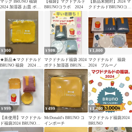
マック BRUNO 福袋
【福袋】マクドナルド
【新品未開封】2024 マ
2024 加湿器 お皿 ポー
BRUNOコラボ 2024
クドナルドBRUNOコラ
チ セット 引換券なし
ボ4点セット
300
980
1,000
¥
¥
¥
★新品★マクドナルド
マクドナルド福袋 2024
マクドナルド 福袋
BRUNO 福袋 2024 コ
ポテト加湿器 BRUNO
2024 ブルーノ
インケース ミニポー
ブルーノ 水色
チ 黄色
999
499
1,200
¥
¥
¥
【未使用】マクドナル
McDonald's BRUNO コ
マクドナルド福袋2024
ド福袋2024 BRUNOコ
インポーチ
BRUNO
ラボ ポテト加湿器 4点