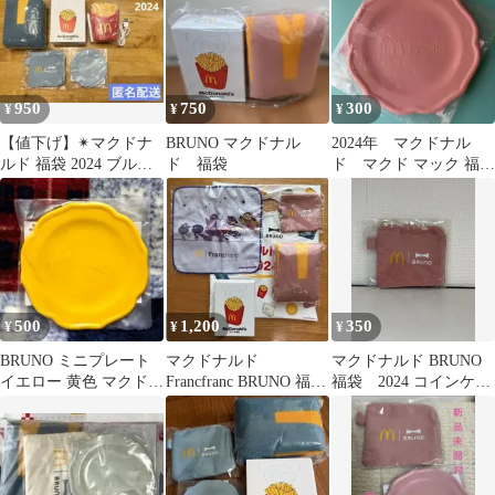
950
750
300
¥
¥
¥
【値下げ】✴︎マクドナ
BRUNO マクドナル
2024年 マクドナル
ルド 福袋 2024 ブルー
ド 福袋
ド マクド マック 福
ノ✴︎
袋 BRUNO ミニプレ
ート
500
1,200
350
¥
¥
¥
BRUNO ミニプレート
マクドナルド
マクドナルド BRUNO
イエロー 黄色 マクドナ
Francfranc BRUNO 福袋
福袋 2024 コインケー
ルド 福袋
2024＆2026 セット
ス ミニポーチ ピンク