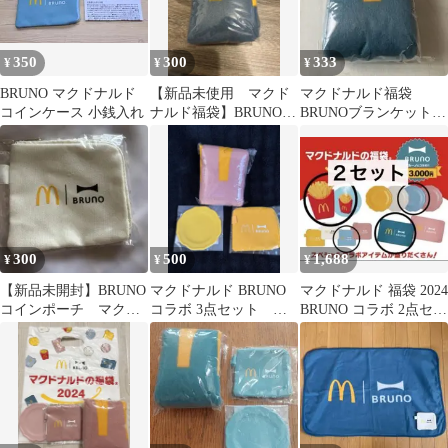
350
300
333
¥
¥
¥
BRUNO マクドナルド
【新品未使用 マクド
マクドナルド福袋
コインケース 小銭入れ
ナルド福袋】BRUNOコ
BRUNOブランケット
ラボ ブランケット
ブルー
300
500
1,688
¥
¥
¥
【新品未開封】BRUNO
マクドナルド BRUNO
マクドナルド 福袋 2024
コインポーチ マクド
コラボ 3点セット
BRUNO コラボ 2点セッ
ナルド
2024年福袋
ト ブルー 未開封