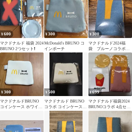
600
300
300
¥
¥
¥
マクドナルド 福袋 2024
McDonald's BRUNO コ
マクドナルド2024福
BRUNO 2つセット❗️
インポーチ
袋 ブルーノコラボブ
ランケット
300
500
699
¥
¥
¥
マクドナルドBRUNO
マクドナルド BRUNO
マクドナルド福袋2024
コインケース ホワイ
コラボ コインケース
BRUNOコラボ 4点セッ
ト 福袋 2024
2024福袋
ト