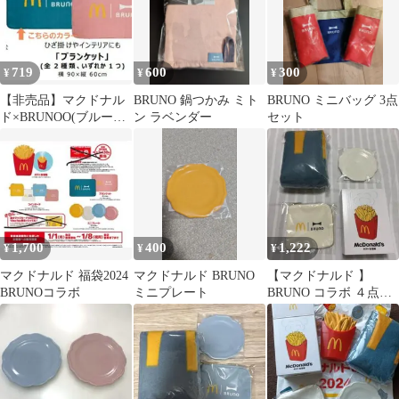
719
600
300
¥
¥
¥
【非売品】マクドナル
BRUNO 鍋つかみ ミト
BRUNO ミニバッグ 3点
ド×BRUNOO(ブルーノ)
ン ラベンダー
セット
「ブランケッ
ト」 福袋
1,700
400
1,222
¥
¥
¥
マクドナルド 福袋2024
マクドナルド BRUNO
【マクドナルド 】
BRUNOコラボ
ミニプレート
BRUNO コラボ ４点セ
ット【福袋2024】