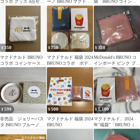
コラボ グッズ 4点セッ
ーノ BRUNO マクドナ
袋 BRUNO コインポ
ト 福袋
ルド コラボ ミニプレー
ーチ ミニプレート
ト
350
750
350
¥
¥
¥
マクドナルド BRUNO
マクドナルド 福袋 2024
McDonald's BRUNO コ
コラボ コインケース
BRUNOコラボ ポテト
インポーチ ピンク ブル
2024福袋
加湿器 匿名配送
ーノ 福袋
599
500
1,100
¥
¥
¥
非売品 ジョリーパス
マクドナルド 福袋 2024
マクドナルド、2024
タ BRUNO ブルーノ
BRUNO
年“福袋”「BRUNO（ブ
コラボ メラミン プレー
ルーノ）」ピンク
ト 皿