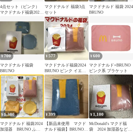
4点セット（ピンク）
マクドナルド 福袋3点
マクドナルド 福袋 2024
マクドナルド福袋2024
セット
BRUNO
BRUNO 新品
700
577
600
¥
¥
¥
マクドナルド福袋
マクドナルド福袋2024
マクドナルド×BRUNO
BRUNO
BRUNO ピンク イエロ
ピンク系 ブラケット
ー
1,380
399
1,100
¥
¥
¥
マクドナルド 福袋2024
【新品未使用 マクド
McDonald's マクド福
加湿器 BRUNO ふく
ナルド福袋】BRUNOコ
袋 2024 加湿器など