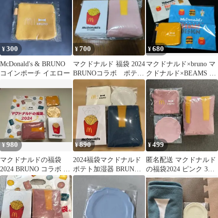
300
700
680
¥
¥
¥
McDonald's & BRUNO
マクドナルド 福袋 2024
マクドナルド×bruno マ
コインポーチ イエロー
BRUNOコラボ ポテト
クドナルド×BEAMS マ
加湿器
クドナルド福袋2025
980
890
499
¥
¥
¥
マクドナルドの福袋
2024福袋マクドナルド
匿名配送 マクドナルド
2024 BRUNO コラボ グ
ポテト加湿器 BRUNO
の福袋2024 ピンク 3点
ッズ4点セット 新品
コラボ
セット