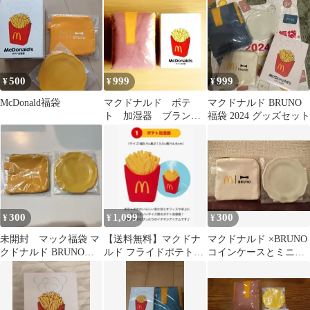
セット
500
999
999
¥
¥
¥
McDonald福袋
マクドナルド ポテ
マクドナルド BRUNO
ト 加湿器 ブランケ
福袋 2024 グッズセット
ット 2点セット 2024
年福袋
300
1,099
300
¥
¥
¥
未開封 マック福袋 マ
【送料無料】マクドナ
マクドナルド ×BRUNO
クドナルド BRUNOコ
ルド フライドポテト型
コインケースとミニプ
ラボ ポーチ ミニプレー
加湿器 2024福袋3点セ
レートセット
ト 2点
ット