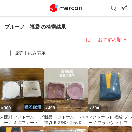
ブルーノ 福袋 の検索結果
並び替え
販売中のみ表示
300
499
300
¥
¥
¥
未開封 マクドナルド ブ
新品 マクドナルド 2024
マクドナルド 福袋 ブル
ルーノ ミニプレート、
福袋 BRUNO コラボ コ
ーノ ブランケット ブル
コインポーチセット
インポーチ プレート
ー