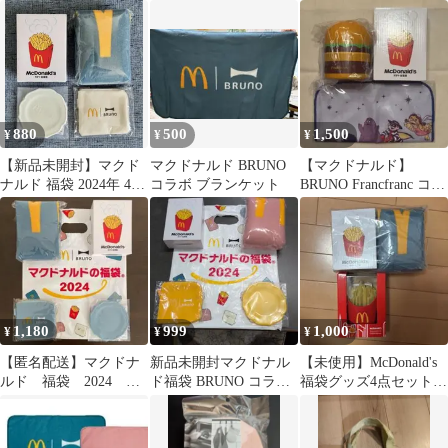
袋 4点セット ポテト
ラボ ブランケット
BRUNO
880
500
1,500
¥
¥
¥
【新品未開封】マクド
マクドナルド BRUNO
【マクドナルド】
ナルド 福袋 2024年 4点
コラボ ブランケット
BRUNO Francfranc コラ
セット BRUNOコラボ
ボ 福袋
1,180
999
1,000
¥
¥
¥
【匿名配送】マクドナ
新品未開封マクドナル
【未使用】McDonald's
ルド 福袋 2024
ド福袋 BRUNO コラボ
福袋グッズ4点セット
BRUNO コラボ ブル
4点セット 2024
おまけ付き
ー