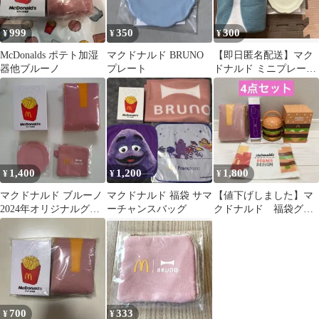
999
350
300
¥
¥
¥
McDonalds ポテト加湿
マクドナルド BRUNO
【即日匿名配送】マク
器他ブルーノ
プレート
ドナルド ミニプレート
ブランケットセット
BRUNO
1,400
1,200
1,800
¥
¥
¥
マクドナルド ブルーノ
マクドナルド 福袋 サマ
【値下げしました】マ
2024年オリジナルグッ
ーチャンスバッグ
クドナルド 福袋グッ
ズ
ズ
700
333
¥
¥