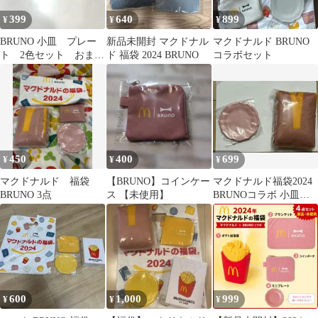
399
640
899
¥
¥
¥
BRUNO 小皿 プレー
新品未開封 マクドナル
マクドナルド BRUNO
ト 2色セット おまま
ド 福袋 2024 BRUNO
コラボセット
ごと
450
400
699
¥
¥
¥
マクドナルド 福袋
【BRUNO】コインケー
マクドナルド福袋2024
BRUNO 3点
ス 【未使用】
BRUNOコラボ 小皿＆
ブランケット 2点セッ
ト 美品
600
1,000
999
¥
¥
¥