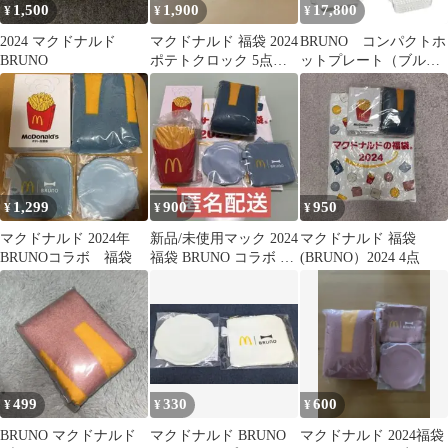
1,500
1,900
17,800
¥
¥
¥
2024 マクドナルド
マクドナルド 福袋 2024
BRUNO コンパクトホ
BRUNO
ポテトクロック 5点セ
ットプレート（ブルー
ット
グレー）
1,299
900
950
¥
¥
¥
マクドナルド 2024年
新品/未使用マック 2024
マクドナルド 福袋
BRUNOコラボ 福袋
福袋 BRUNO コラボ ブ
(BRUNO）2024 4点
ルー 4点セット
499
330
600
¥
¥
¥
BRUNO マクドナルド
マクドナルド BRUNO
マクドナルド 2024福袋