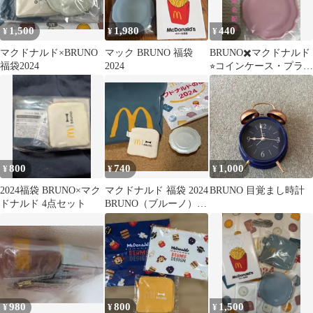
1,500
1,980
440
¥
¥
¥
マクドナルド×BRUNO
マック BRUNO 福袋
BRUNO✖️マクドナルド
福袋2024
2024
⭐︎コインケース・プラス
チックミニプレートセ
ット-ピンク
800
740
1,000
¥
¥
¥
2024福袋 BRUNO×マク
マクドナルド 福袋 2024
BRUNO 目覚まし時計
ドナルド 4点セット
BRUNO（ブルーノ）コ
ラボ
980
800
1,500
¥
¥
¥