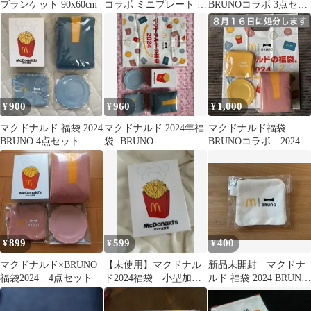
ブランケット 90x60cm
コラボ ミニプレート コ
BRUNOコラボ 3点セッ
インケース 福袋 ブル
ト
ーノ
900
960
1,000
¥
¥
¥
マクドナルド 福袋 2024
マクドナルド 2024年福
マクドナルド福袋￼
BRUNO 4点セット
袋 -BRUNO-
BRUNOコラボ 2024
年 3点
899
599
400
¥
¥
¥
マクドナルド×BRUNO
【未使用】マクドナル
新品未開封 マクドナ
福袋2024 4点セット
ド2024福袋 小型加湿
ルド 福袋 2024 BRUNO
器 BRUNO
コインポーチ