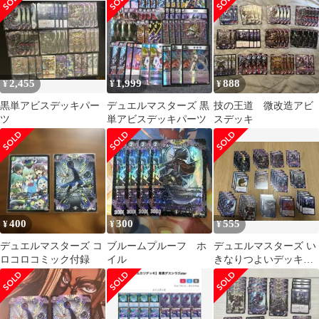
キ 黒単アビス
2,455
1,999
888
¥
¥
¥
黒単アビスデッキパー
デュエルマスターズ 黒
技の王道 微改造アビ
ツ
単アビスデッキパーツ
スデッキ
400
300
555
¥
¥
¥
デュエルマスターズ コ
ブルームプルーフ ホ
デュエルマスターズ い
ロコロコミック付録
イル
きなりつよいデッキ
技の王道 闇単アビス