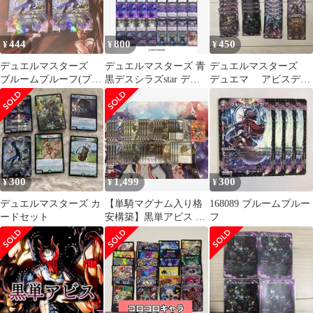
444
800
450
¥
¥
¥
デュエルマスターズ
デュエルマスターズ 青
デュエルマスターズ
ブルームプルーフ(プロ
黒デスシラズstar デッ
デュエマ アビスデッ
モ) 2枚セット
キ
キパーツ 31枚 技の
王道
300
1,499
300
¥
¥
¥
デュエルマスターズ カ
【単騎マグナム入り格
168089 ブルームプルー
ードセット
安構築】黒単アビス デ
フ
ッキ