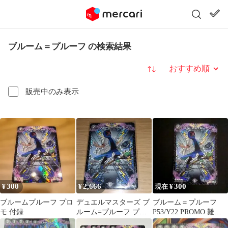
ブルーム＝プルーフ の検索結果
並び替え
販売中のみ表示
300
2,666
300
¥
¥
現在 ¥
ブルームプルーフ プロ
デュエルマスターズ ブ
ブルーム＝プルーフ
モ 付録
ルーム=プルーフ プロ
P53/Y22 PROMO 難あ
モ
り プレイ用