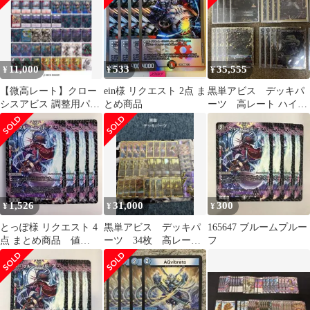
11,000
533
35,555
¥
¥
¥
【微高レート】クロー
ein様 リクエスト 2点 ま
黒単アビス デッキパ
シスアビス 調整用パー
とめ商品
ーツ 高レート ハイレ
ツ付き 80枚以上 ガチ構
ート デュエルマスタ
築 デュエマ
ーズ
1,526
31,000
300
¥
¥
¥
とっぽ様 リクエスト 4
黒単アビス デッキパ
165647 ブルームプルー
点 まとめ商品 値
ーツ 34枚 高レー
フ
引-150
ト デュエルマスター
ズ