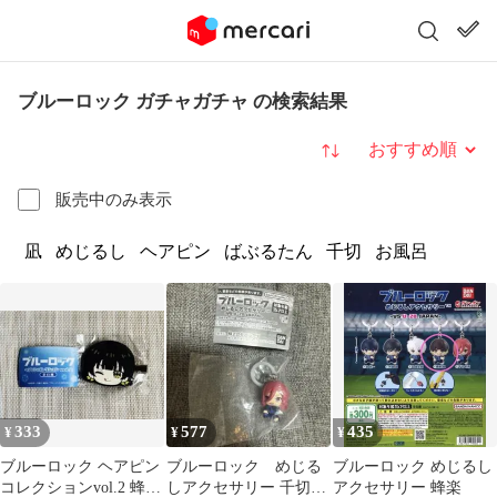
ブルーロック ガチャガチャ の検索結果
並び替え
販売中のみ表示
凪
めじるし
ヘアピン
ばぶるたん
千切
お風呂
333
577
435
¥
¥
¥
ブルーロック ヘアピン
ブルーロック めじる
ブルーロック めじるし
コレクションvol.2 蜂楽
しアクセサリー 千切豹
アクセサリー 蜂楽