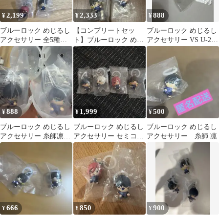
2,199
2,333
888
¥
¥
¥
ブルーロック めじるし
【コンプリートセッ
ブルーロック めじるし
アクセサリー 全5種セ
ト】ブルーロック めじ
アクセサリー VS U-20
ット
るしアクセサリー
JAPAN 凪 誠士郎
888
1,999
500
¥
¥
¥
ブルーロック めじるし
ブルーロック めじるし
ブルーロック めじるし
アクセサリー 糸師凛
アクセサリー セミコン
アクセサリー 糸師 凛
ガチャ
プ
666
850
900
¥
¥
¥