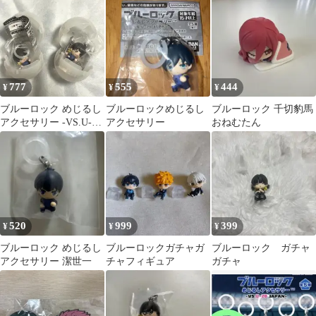
777
555
444
¥
¥
¥
ブルーロック めじるし
ブルーロックめじるし
ブルーロック 千切豹馬
アクセサリー -VS.U-20
アクセサリー
おねむたん
JAPAN- 蜂楽廻 2点
520
999
399
¥
¥
¥
ブルーロック めじるし
ブルーロックガチャガ
ブルーロック ガチャ
アクセサリー 潔世一
チャフィギュア
ガチャ