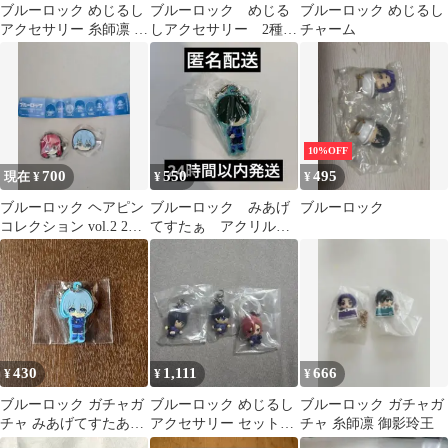
ブルーロック めじるし
ブルーロック めじる
ブルーロック めじるし
アクセサリー 糸師凛 千
しアクセサリー 2種セ
チャーム
切豹馬
ット
10%OFF
700
550
495
現在 ¥
¥
¥
ブルーロック ヘアピン
ブルーロック みあげ
ブルーロック
コレクション vol.2 2種
てすたぁ アクリルラ
セット
バーキーホルダー 糸師
凛
430
1,111
666
¥
¥
¥
ブルーロック ガチャガ
ブルーロック めじるし
ブルーロック ガチャガ
チャ みあげてすたあ
アクセサリー セット
チャ 糸師凛 御影玲王
氷織羊
潔 千切