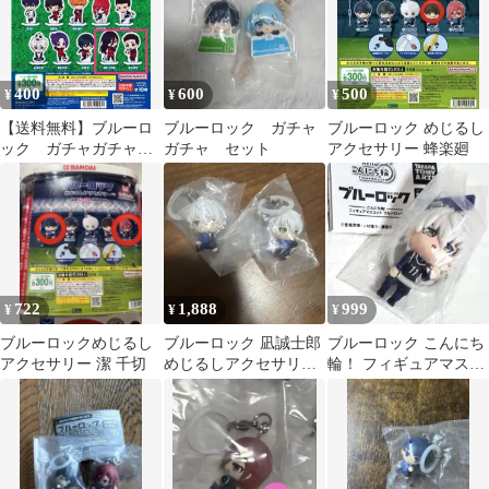
400
600
500
¥
¥
¥
【送料無料】ブルーロ
ブルーロック ガチャ
ブルーロック めじるし
ック ガチャガチャセ
ガチャ セット
アクセサリー 蜂楽廻
ット
722
1,888
999
¥
¥
¥
ブルーロックめじるし
ブルーロック 凪誠士郎
ブルーロック こんにち
アクセサリー 潔 千切
めじるしアクセサリー
輪！ フィギュアマスコ
2個セット
ット 凪誠士郎 新品 キ
ーホルダー