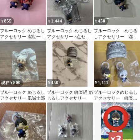
855
1,444
450
¥
¥
¥
ブルーロック めじるし
ブルーロック めじるし
ブルーロック めじる
アクセサリー 潔世一 千
アクセサリー 3点セッ
しアクセサリー 潔世
切豹馬
ト
一
800
450
1,111
現在 ¥
¥
¥
ブルーロック めじるし
ブルーロック 蜂楽廻 め
ブルーロックめじるし
アクセサリー 凪誠士郎
じるしアクセサリー
アクセサリー 蜂楽
廻 凪誠士郎 ２個セ
ット