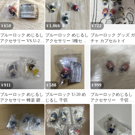
650
1,066
722
¥
¥
¥
ブルーロック めじるし
ブルーロック めじるし
ブルーロック グッズ ガ
アクセサリー VS.U-20
アクセサリー 3種セッ
チャ カプセルトイ
JAPAN 千切豹馬
ト
911
588
999
¥
¥
¥
ブルーロック めじるし
ブルーロック U-20 め
ブルーロックめじるし
アクセサリー 蜂楽 廻
じるし 千切
アクセサリー 千切 豹
セット
馬 2点