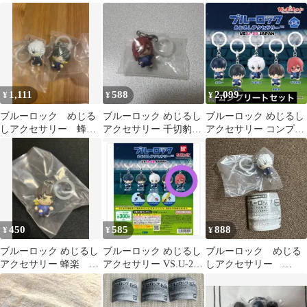
廻
馬
1,111
588
2,099
¥
¥
¥
ブルーロック めじる
ブルーロック めじるし
ブルーロック めじるし
しアクセサリー 蜂楽
アクセサリー 千切豹馬
アクセサリー コンプリ
廻 凪誠士郎
ガチャ
ートセット
450
585
888
¥
¥
¥
ブルーロック めじるし
ブルーロック めじるし
ブルーロック めじる
アクセサリー 蜂楽
アクセサリー VS.U-20
しアクセサリー
廻 1個
JAPAN 千切豹馬
VS.U-20 JAPAN 凪誠士
郎