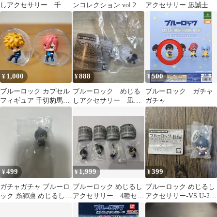
しアクセサリー 千切
ンコレクション vol.2
アクセサリー 凪誠士郎
豹馬、凪誠士郎
御影玲王
ガチャ
1,000
888
500
¥
¥
¥
ブルーロック カプセル
ブルーロック めじる
ブルーロック ガチャ
フィギュア 千切豹馬・
しアクセサリー 凪誠
ガチャ
國神錬介 2点セット
士郎
499
1,999
399
¥
¥
¥
ガチャガチャ ブルーロ
ブルーロック めじるし
ブルーロック めじるし
ック 糸師凛 めじるしア
アクセサリー 4種セッ
アクセサリー-VS.U-20
クセサリー
ト(セミコンプ)
JAPAN- 潔世一