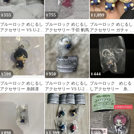
555
755
1,099
¥
¥
¥
ブルーロック めじるし
ブルーロック めじるし
ブルーロック めじるし
アクセサリー VS U-20
アクセサリー 千切 豹馬
アクセサリー ガチャ 3
JAPAN 千切豹馬
点セット
500
950
444
¥
¥
¥
ブルーロック めじるし
ブルーロック めじるし
ブルーロック めじる
アクセサリー 糸師凛
アクセサリー VS U-20
しアクセサリー 糸師
JAPAN 凪誠士郎
凛
890
1,399
500
¥
¥
¥