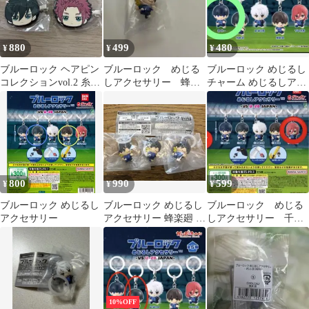
880
499
480
¥
¥
¥
ブルーロック ヘアピン
ブルーロック めじる
ブルーロック めじるし
コレクションvol.2 糸師
しアクセサリー 蜂楽
チャーム めじるしアク
凛・糸師冴
廻
セサリー 潔世一 ガチャ
800
990
599
¥
¥
¥
ブルーロック めじるし
ブルーロック めじるし
ブルーロック めじる
アクセサリー
アクセサリー 蜂楽廻 3
しアクセサリー 千切
個セット
豹馬
10%OFF