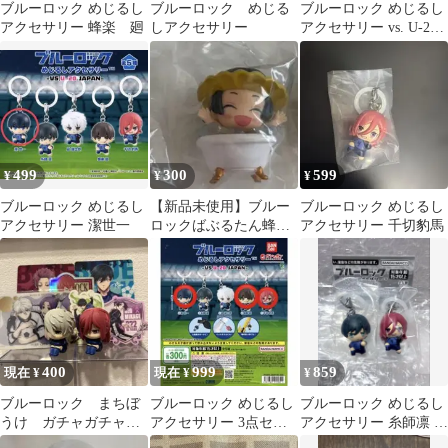
ブルーロック めじるし
ブルーロック めじる
ブルーロック めじるし
アクセサリー 蜂楽 廻
しアクセサリー
アクセサリー vs. U-20
JAPAN 3種セット
499
300
599
¥
¥
¥
ブルーロック めじるし
【新品未使用】ブルー
ブルーロック めじるし
アクセサリー 潔世一
ロックばぶるたん蜂楽
アクセサリー 千切豹馬
廻
400
999
859
現在 ¥
現在 ¥
¥
ブルーロック まちぼ
ブルーロック めじるし
ブルーロック めじるし
うけ ガチャガチャ
アクセサリー 3点セッ
アクセサリー 糸師凛 千
他カード、ステッカー
ト
切豹馬