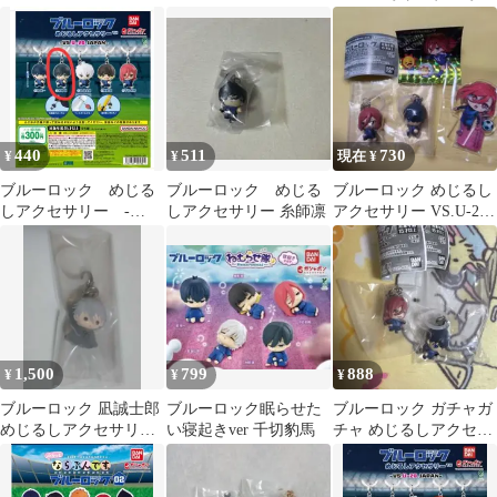
豹馬
切豹馬 ラバーキーホ
ルダー
440
511
730
¥
¥
現在 ¥
ブルーロック めじる
ブルーロック めじる
ブルーロック めじるし
しアクセサリー -
しアクセサリー 糸師凛
アクセサリー VS.U-20
VS.U-20 JAPAN- 蜂楽
JAPAN
廻
1,500
799
888
¥
¥
¥
ブルーロック 凪誠士郎
ブルーロック眠らせた
ブルーロック ガチャガ
めじるしアクセサリー
い寝起きver 千切豹馬
チャ めじるしアクセサ
ガチャ
リー 潔世一 千切豹馬