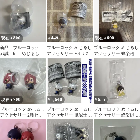
付き
800
449
600
現在 ¥
¥
現在 ¥
新品 ブルーロック
ブルーロック めじるし
ブルーロック めじるし
凪誠士郎 めじるし
アクセサリー VS.U-20
アクセサリー 蜂楽廻
JAPAN 蜂楽
700
1,640
655
現在 ¥
¥
¥
ブルーロック めじるし
ブルーロック めじるし
ブルーロック めじるし
アクセサリー 2種セッ
アクセサリー 凪誠士郎
アクセサリー 蜂楽廻 新
ト 未開封
2個セット
品未使用