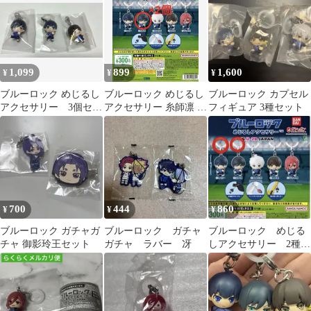
1,099
899
1,600
¥
¥
¥
ブルーロック めじるし
ブルーロック めじるし
ブルーロック カプセル
アクセサリー 3個セッ
アクセサリー 糸師凛 2
フィギュア 3種セット
ト
個セット
700
444
860
¥
¥
¥
ブルーロック ガチャガ
ブルーロック ガチャ
ブルーロック めじる
チャ 御影玲王セット
ガチャ ラバー 冴
しアクセサリー 2種セ
ット