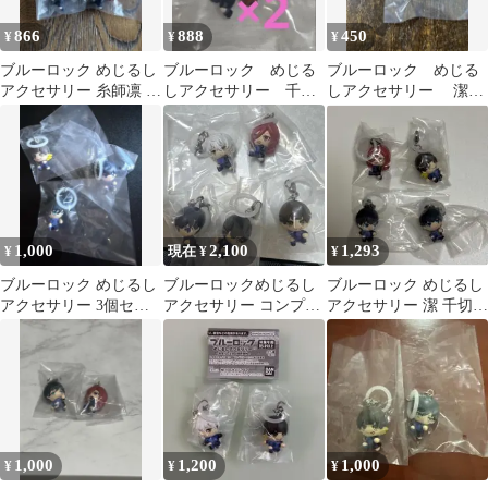
866
888
450
¥
¥
¥
ブルーロック めじるし
ブルーロック めじる
ブルーロック めじる
アクセサリー 糸師凛 千
しアクセサリー 千切
しアクセサリー 潔世
切豹馬 2個セット
豹馬
一
1,000
2,100
1,293
¥
現在 ¥
¥
ブルーロック めじるし
ブルーロックめじるし
ブルーロック めじるし
アクセサリー 3個セッ
アクセサリー コンプリ
アクセサリー 潔 千切
ト
ート
蜂楽 4つセット
1,000
1,200
1,000
¥
¥
¥