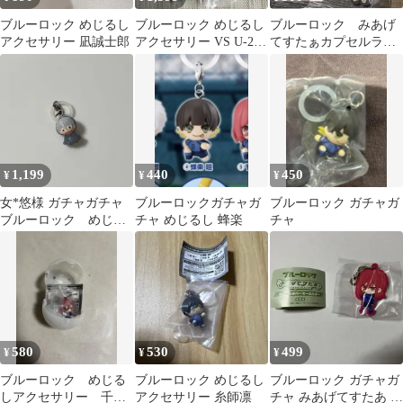
ブルーロック めじるし
ブルーロック めじるし
ブルーロック みあげ
アクセサリー 凪誠士郎
アクセサリー VS U-20
てすたぁカプセルラバ
JAPAN 4種セット
ーキーホルダー 糸師
冴 ガチャガチャ
1,199
440
450
¥
¥
¥
女*悠様 ガチャガチャ
ブルーロックガチャガ
ブルーロック ガチャガ
ブルーロック めじる
チャ めじるし 蜂楽
チャ
しアクセサリー 凪誠士
郎
580
530
499
¥
¥
¥
ブルーロック めじる
ブルーロック めじるし
ブルーロック ガチャガ
しアクセサリー 千切
アクセサリー 糸師凛
チャ みあげてすたあ 千