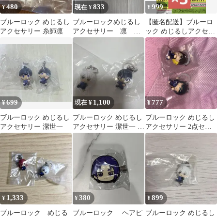
480
833
999
¥
現在 ¥
¥
ブルーロック めじるし
ブルーロックめじるし
【匿名配送】ブルーロ
アクセサリー 糸師凛
アクセサリー 凛 千
ック めじるしアクセサ
切
リー 蜂楽廻
699
1,100
777
¥
現在 ¥
¥
ブルーロック めじるし
ブルーロック めじるし
ブルーロック めじるし
アクセサリー 潔世一
アクセサリー 潔世一 凪
アクセサリー 2点セッ
誠士郎
ト
1,333
380
899
¥
¥
¥
ブルーロック めじる
ブルーロック ヘアピ
ブルーロック めじるし