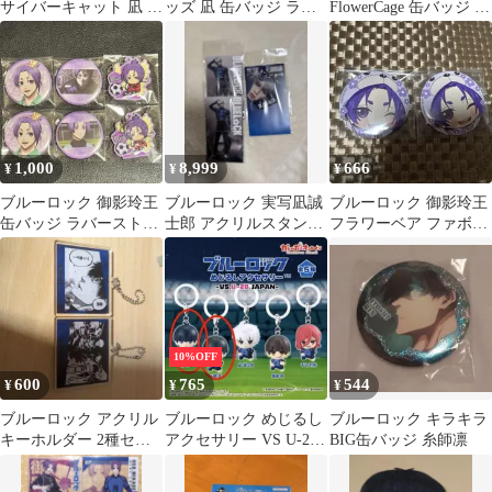
サイバーキャット 凪 玲
ッズ 凪 缶バッジ ラバ
FlowerCage 缶バッジ 凪
王
ーキーホルダー セット
誠士郎 潔世一
1,000
8,999
666
¥
¥
¥
ブルーロック 御影玲王
ブルーロック 実写凪誠
ブルーロック 御影玲王
缶バッジ ラバーストラ
士郎 アクリルスタンド
フラワーベア ファボテ
ップ まとめ売り 6点セ
キーホルダー 3点セッ
リア 缶バッジ
ット ②
ト
10%OFF
600
765
544
¥
¥
¥
ブルーロック アクリル
ブルーロック めじるし
ブルーロック キラキラ
キーホルダー 2種セッ
アクセサリー VS U-20
BIG缶バッジ 糸師凛
ト
JAPAN 潔世一 糸師凛