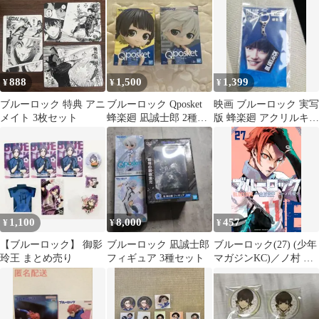
888
1,500
1,399
¥
¥
¥
ブルーロック 特典 アニ
ブルーロック Qposket
映画 ブルーロック 実写
メイト 3枚セット
蜂楽廻 凪誠士郎 2種セ
版 蜂楽廻 アクリルキー
ット
ホルダー 櫻井海音
1,100
8,000
457
¥
¥
¥
【ブルーロック】 御影
ブルーロック 凪誠士郎
ブルーロック(27) (少年
玲王 まとめ売り
フィギュア 3種セット
マガジンKC)／ノ村 優
介