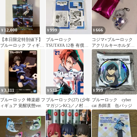
12,000
999
666
¥
¥
¥
【本日限定特別値下】
ブルーロック
コジマ×ブルーロック
ブルーロック フィギュ
TSUTAYA 12巻 有償特
アクリルキーホルダー
ア 5点セット
典 アクリルスタンド 凪
凪誠士郎
誠士郎
3,111
530
999
¥
¥
¥
ブルーロック 蜂楽廻 フ
ブルーロック(27) (少年
ブルーロック cyber
ィギュア 覚醒状態ver.
マガジンKC)／ノ村 優
cat 糸師凛 缶バッジ
介