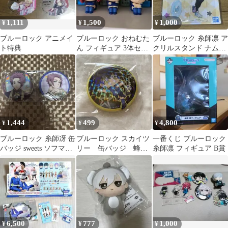
1,111
1,500
1,000
¥
¥
¥
ブルーロック アニメイ
ブルーロック おねむた
ブルーロック 糸師凛 ア
ト特典
ん フィギュア 3体セッ
クリルスタンド ナムコ
ト
限定
1,444
499
4,800
¥
¥
¥
ブルーロック 糸師冴 缶
ブルーロック スカイツ
一番くじ ブルーロック
バッジ sweets ソフマッ
リー 缶バッジ 蜂楽
糸師凛 フィギュア B賞
プ カフェ バルーン
廻
6,500
777
1,000
¥
¥
¥