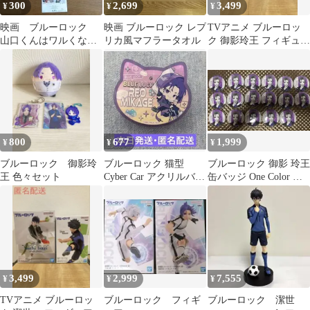
300
2,699
3,499
¥
¥
¥
映画 ブルーロック
映画 ブルーロック レプ
TVアニメ ブルーロッ
山口くんはワルくない
リカ風マフラータオル
ク 御影玲王 フィギュア
ロマンティック 高橋恭
2体セット
平 チラシ
800
677
1,999
¥
¥
¥
ブルーロック 御影玲
ブルーロック 猫型
ブルーロック 御影 玲王
王 色々セット
Cyber Car アクリルバッ
缶バッジ One Color ま
ジコレクション 御影玲
とめ売り
王
3,499
2,999
7,555
¥
¥
¥
TVアニメ ブルーロッ
ブルーロック フィギ
ブルーロック 潔世