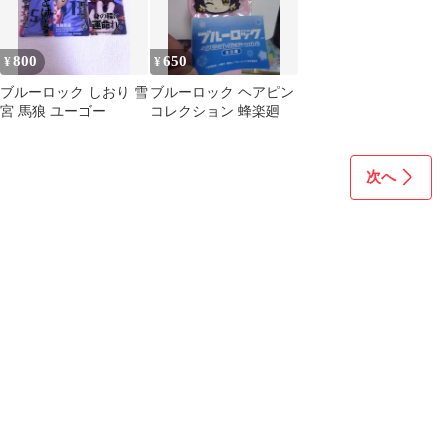
800
650
¥
¥
ブルーロック しおり 雪
ブルーロック ヘアピン
宮 馬狼 ユーゴー
コレクション 蜂楽廻
次へ