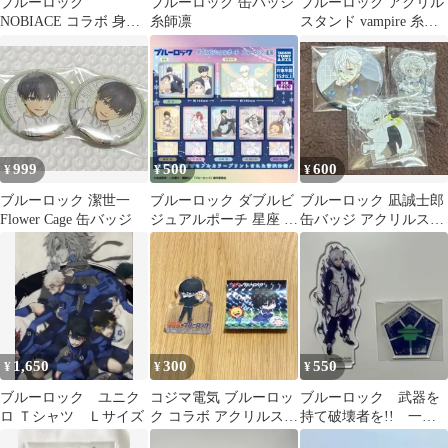
ブルーロック
ブルーロック 缶バッジ
ブルーロック アクリル
NOBIACE コラボ 身長
糸師凛
スタンド vampire 糸師
計ポスター シェイカー
冴 アクスタ
セット 凪誠士郎
999
500
600
¥
¥
¥
ブルーロック 潔世一
ブルーロック ダブルビ
ブルーロック 凪誠士郎
Flower Cage 缶バッジ
ジュアルポーチ 星座 潔
缶バッジ アクリルスタ
世一 蜂楽廻 2個
ンド 3点セット
1,650
300
550
¥
¥
¥
ブルーロック ユニク
コジマ電気 ブルーロッ
ブルーロック 武器を
ロ Ｔシャツ Ｌサイズ
ク コラボ アクリルスタ
持て破壊者を!! 一番
ンド シール
くじ 凪誠士郎 I賞