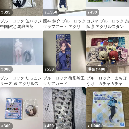
399
1,950
499
¥
¥
¥
ブルーロック 缶バッジ
國神 錬介 ブルーロック
コジマ ブルーロック 糸
中国限定 馬狼照英
グラフアート アクリル
師凛 アクリルスタンド
スタンド カフェ
ステッカー セット
900
550
400
¥
¥
現在 ¥
ブルーロック だっこシ
ブルーロック 御影玲王
ブルーロック まちぼ
リーズ 凪 アクリルスタ
クリアカード
うけ ガチャガチャ
ンド
他カード、ステッカー
付き
300
450
1,000
¥
¥
¥