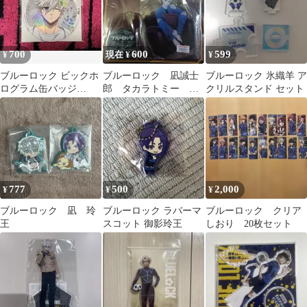
700
600
599
¥
現在 ¥
¥
ブルーロック ビックホ
ブルーロック 凪誠士
ブルーロック 氷織羊 ア
ログラム缶バッジ
郎 タカラトミー ア
クリルスタンド セット
Flower Crown 凪
クリルスタンド フィ
ギュア
777
500
2,000
¥
¥
¥
ブルーロック 凪 玲
ブルーロック ラバーマ
ブルーロック クリア
王
スコット 御影玲王
しおり 20枚セット