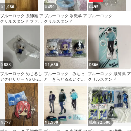
1,080
450
495
¥
¥
¥
ブルーロック 糸師凛 ア
ブルーロック 氷織羊 ア
ブルーロック
クリルスタンド ファボ
クリルスタンド
テリア 天使と悪魔
888
1,650
666
¥
¥
¥
ブルーロック めじるし
ブルーロック みちっ
ブルーロック 糸師凛 ア
アクセサリー VS U-20
と！きらどるぬいぐる
クリルスタンド
JAPAN 凪 誠士郎
み 凪 玲王 潔
777
1,900
2,500
¥
¥
現在 ¥