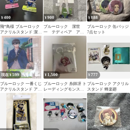
400
900
888
¥
¥
¥
飛*鳥様 ブルーロック
ブルーロック 潔世
ブルーロック 缶バッジ
アクリルスタンド 潔世
一 テディベア アク
7点セット
一 千切豹馬 2種セット
リルスタンド
599
1,500
777
現在 ¥
¥
¥
ブルーロック 一番くじ
ブルーロック 糸師冴 ト
ブルーロック アクリル
アクリルスタンド アク
レーディングモンスタ
スタンド 蜂楽廻
スタ 潔世一
ーチャーム