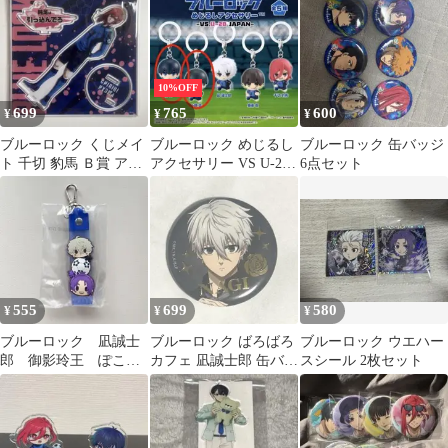
10%OFF
699
765
600
¥
¥
¥
ブルーロック くじメイ
ブルーロック めじるし
ブルーロック 缶バッジ
ト 千切 豹馬 Ｂ賞 アク
アクセサリー VS U-20
6点セット
リルスタンド
JAPAN 潔世一 糸師凛
555
699
580
¥
¥
¥
ブルーロック 凪誠士
ブルーロック ばろばろ
ブルーロック ウエハー
郎 御影玲王 ぽこっ
カフェ 凪誠士郎 缶バッ
スシール 2枚セット
とチャーム
ジ 缶バ