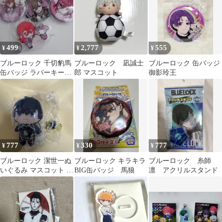
499
2,777
555
¥
¥
¥
ブルーロック 千切豹馬
ブルーロック 凪誠士
ブルーロック 缶バッジ
缶バッジ ラバーキーホ
郎 マスコット
御影玲王
ルダー 4点セット
777
330
777
¥
¥
¥
ブルーロック 潔世一ぬ
ブルーロック キラキラ
ブルーロック 糸師
いぐるみ マスコット 目
BIG缶バッジ 馬狼
凛 アクリルスタンド
印チャーム