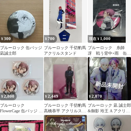
潔世一 ロフト
リルスタンド アクスタ
新品
300
700
1,000
¥
¥
現在 ¥
ブルーロック 缶バッジ
ブルーロック 千切豹馬
ブルーロック 糸師
凪誠士郎
アクリルスタンド
冴 戦う背中×雨 缶バ
ッジ
2,800
2,449
2,870
¥
¥
¥
ブルーロック
ブルーロック 千切豹馬
ブルーロック 凪 誠士郎
FlowerCage 缶バッジ 糸
高橋恭平 アクリルスタ
&御影 玲王 A アクリル
師冴
ンド
フィギュア