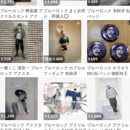
1,999
1,000
499
¥
¥
¥
ブルーロック 蜂楽廻 ア
ブルーロック まとめ売
ブルーロック 糸師冴 缶
クリルスタンド アクス
り 即購入⭕️
バッジ
タ レーシングStyle
350
400
600
¥
現在 ¥
¥
一番くじ 潔世一 ブルー
ブルーロック カプセル
ブルーロック キラキラ
ロック アクスタ
フィギュア 糸師冴
BIG缶バッジ 御影玲王
1,200
1,555
1,666
¥
¥
¥
ブルーロック アクスタ
ブルーロック アクリル
ブルーロック アクリル