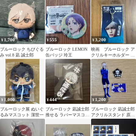
セット
U-20 JAPAN
1,700
555
3,200
¥
¥
¥
ブルーロック ちびぐる
ブルーロック LEMON
映画 ブルーロック ア
み vol.8 凪 誠士郎
缶バッジ 玲王
クリルキーホルダー 凪
誠士郎 &TEAM K ケ
イ
1,000
444
1,200
¥
¥
¥
ブルーロック展 ぬいぐ
ブルーロック 凪誠士郎
ブルーロック 凪誠士郎
るみマスコット 潔世一
推せる ラバーマスコッ
アクリルスタンド 原作
ト ストラップ
絵