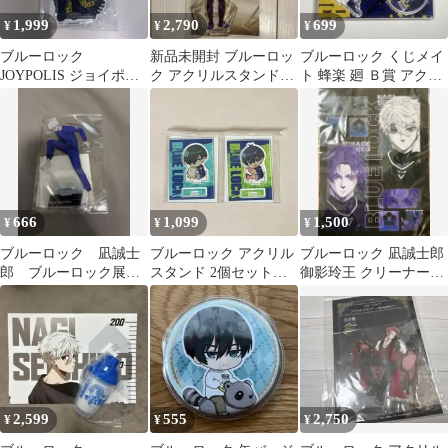
1,999
2,790
699
¥
¥
¥
ブルーロック
新品未開封 ブルーロッ
ブルーロック くじメイ
JOYPOLIS ジョイポリ
ク アクリルスタンド
ト 蜂楽 廻 Ｂ賞 アクリ
ス 3 アクリルスタンド
吉良涼介 倉悠貴
ルスタンド
等身 凪
666
1,099
1,500
¥
¥
¥
ブルーロック 凪誠士
ブルーロック アクリル
ブルーロック 凪誠士郎
郎 ブルーロック展
スタンド 2個セット
御影玲王 クリーナーク
アクリルスタンド
糸師凛 潔世一
ロス
2,599
555
2,750
¥
¥
¥