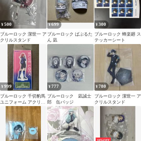
500
699
300
¥
¥
¥
ブルーロック 潔世一 ア
ブルーロック ばぶるた
ブルーロック 蜂楽廻 ス
クリルスタンド
ん 凪
テッカーシート
999
777
780
¥
¥
¥
ブルーロック 千切豹馬
ブルーロック 凪誠士
ブルーロック 潔世一 ア
ユニフォーム アクリル
郎 缶バッジ
クリルスタンド
スタンド
10%OFF