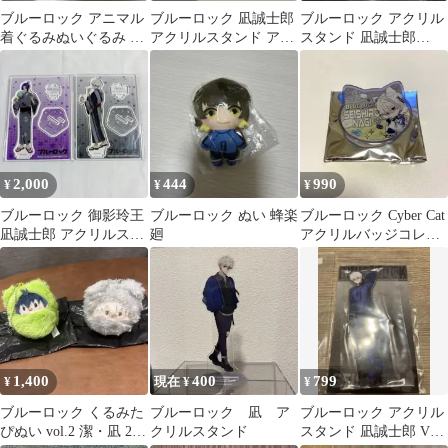
ブルーロック アニマル
ブルーロック 凪誠士郎
ブルーロック アクリル
着ぐるみぬいぐるみ 凪
アクリルスタンド アク
スタンド 凪誠士郎
誠士郎
スタ
&TEAM K
2,000
444
990
¥
¥
¥
ブルーロック 御影玲王
ブルーロック ぬい 蜂楽
ブルーロック Cyber Cat
凪誠士郎 アクリルスタ
廻
アクリルバッジコレク
ンド 縁日
ション 凪
1,400
400
799
¥
現在 ¥
¥
ブルーロック くるみた
ブルーロック 凪 ア
ブルーロック アクリル
ぴぬい vol.2 潔・凪 2点
クリルスタンド
スタンド 凪誠士郎 VS