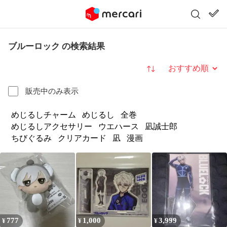
ブルーロック の検索結果
並び替え
販売中のみ表示
めじるしチャーム
めじるし
全巻
めじるしアクセサリー
ウエハース
凪誠士郎
ちびぐるみ
クリアカード
凪
漫画
777
1,000
3,999
¥
¥
¥