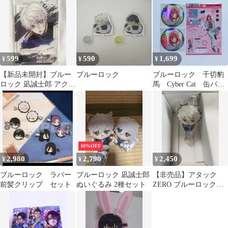
アクリルスタンド
599
590
1,699
¥
¥
¥
【新品未開封】ブルー
ブルーロック
ブルーロック 千切豹
ロック 凪誠士郎 アクリ
馬 Cyber Cat 缶バッ
ルスタンド
ジ 特典
10%OFF
2,980
2,790
2,450
¥
¥
¥
ブルーロック ラバー
ブルーロック 凪誠士郎
【非売品】アタック
前髪クリップ セット
ぬいぐるみ 2種セット
ZERO ブルーロック
凪 誠士郎 抱き付き洗
濯クリップ