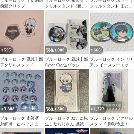
ブルーロック 千切豹馬
ブルーロック 糸師凛 ア
ブルーロック 潔世一 ア
前髪クリップ
クリルスタンド 3種セ
クリルスタンド まとめ
ット
売り
555
900
666
¥
現在 ¥
¥
ブルーロック 凪誠士郎
ブルーロック 凪誠士郎
ブルーロック インペリ
アクリルスタンド
Cyber Cat 缶バッジ 猫
アル イースターエッグ
型クリアカード
缶バッジ 糸師凛 潔世一
3,888
300
1,222
¥
現在 ¥
¥
ブルーロック 糸師凛
ブルーロック ねこに転
ブルーロック アクリル
糸師冴 缶バッジ まと
生したおじさん 凪誠士
スタンド 御影玲王 ロー
め売り
郎 アクリルスタンド
ソン