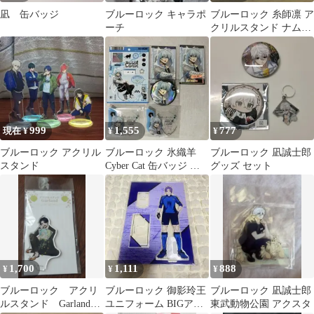
凪 缶バッジ
ブルーロック キャラポ
ブルーロック 糸師凛 ア
ーチ
クリルスタンド ナムコ
限定
999
1,555
777
現在 ¥
¥
¥
ブルーロック アクリル
ブルーロック 氷織羊
ブルーロック 凪誠士郎
スタンド
Cyber Cat 缶バッジ ク
グッズ セット
リアカード フォトカ
ード
1,700
1,111
888
¥
¥
¥
ブルーロック アクリ
ブルーロック 御影玲王
ブルーロック 凪誠士郎
ルスタンド Garland
ユニフォーム BIGアク
東武動物公園 アクスタ