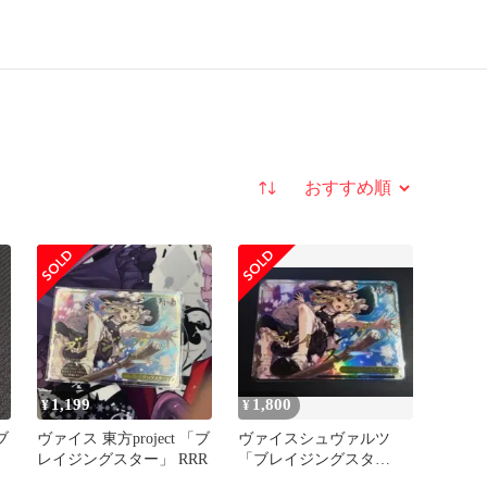
並び替え
1,199
1,800
¥
¥
ブ
ヴァイス 東方project 「ブ
ヴァイスシュヴァルツ
レイジングスター」 RRR
「ブレイジングスタ
ー」 RRR 東方Project