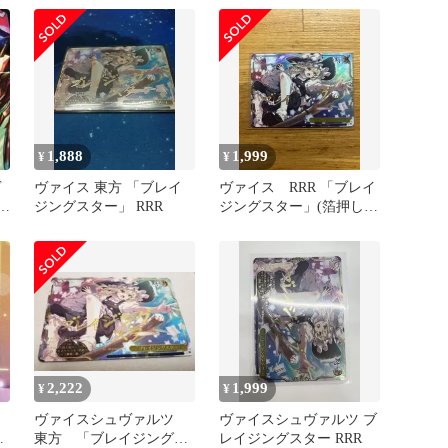
1,888
1,999
¥
¥
ヴ
ヴァイス 東方 「ブレイ
ヴァイス RRR 「ブレイ
ブレ
ジングスター」 RRR
ジングスター」(箔押し入
り)
2,222
1,999
¥
¥
ツ
ヴァイスシュヴァルツ
ヴァイスシュヴァルツ ブ
東方 「ブレイジングス
レイジングスター RRR