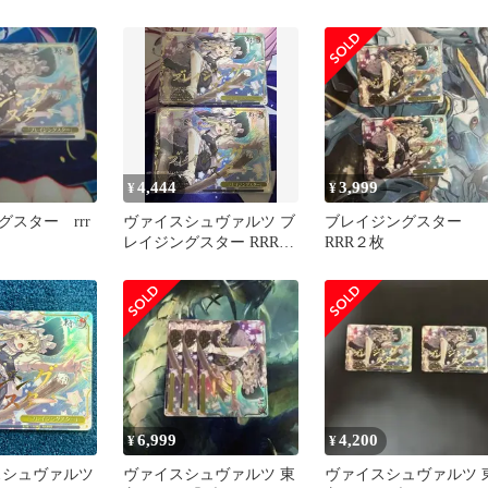
ター」 RRR/トリプルレ
RRR 東方project 魔理沙
ア
4,444
3,999
¥
¥
スター rrr
ヴァイスシュヴァルツ ブ
ブレイジングスター
レイジングスター RRR 2
RRR２枚
枚 東方Project
6,999
4,200
¥
¥
スシュヴァルツ
ヴァイスシュヴァルツ 東
ヴァイスシュヴァルツ 