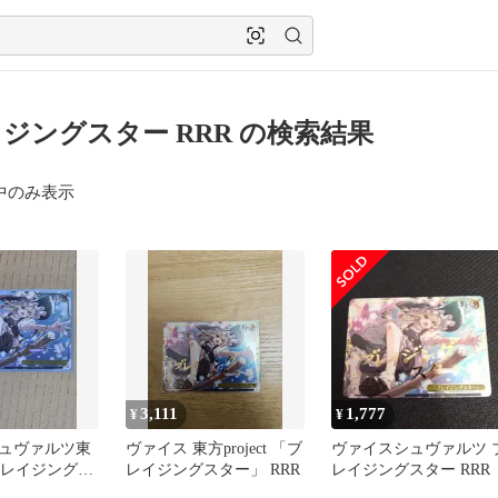
ジングスター RRR の検索結果
中のみ表示
3,111
1,777
¥
¥
ュヴァルツ東
ヴァイス 東方project 「ブ
ヴァイスシュヴァルツ 
t ブレイジングス
レイジングスター」 RRR
レイジングスター RRR
)RRR