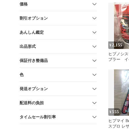
価格
割引オプション
あんしん鑑定
2,155
¥
出品形式
ヒプノシス
ブラー イ
保証付き整備品
色
発送オプション
配送料の負担
555
¥
タイムセール割引率
ヒプマイ Bust
スブロ レ