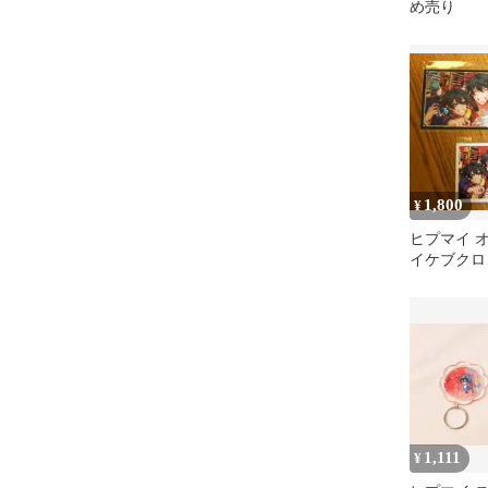
め売り
1,800
¥
ヒプマイ 
イケブクロ
ト
1,111
¥