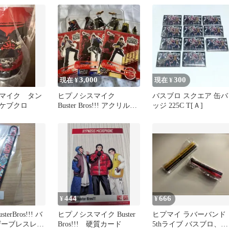
3,000
300
現在 ¥
現在 ¥
マイク タン
ヒプノシスマイク
バスブロ スクエア 缶バ
ケブクロ
Buster Bros!!! アクリルス
ッジ 225C T[Ａ]
タンド
444
666
¥
¥
erBros!!! バ
ヒプノシスマイク Buster
ヒプマイ ラバーバンド
ザーブレスレッ
Bros!!! 硬質カード
5thライブ バスブロ、ポ