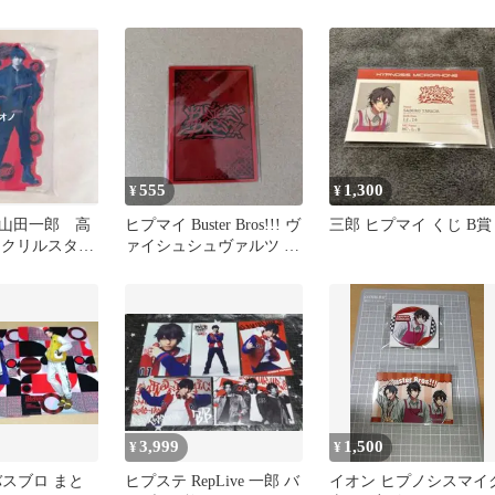
ッセ
555
1,300
¥
¥
山田一郎 高
ヒプマイ Buster Bros!!! ヴ
三郎 ヒプマイ くじ B賞
 アクリルスタン
ァイシュシュヴァルツ ス
リーブ
3,999
1,500
¥
¥
バスブロ まと
ヒプステ RepLive 一郎 バ
イオン ヒプノシスマイ