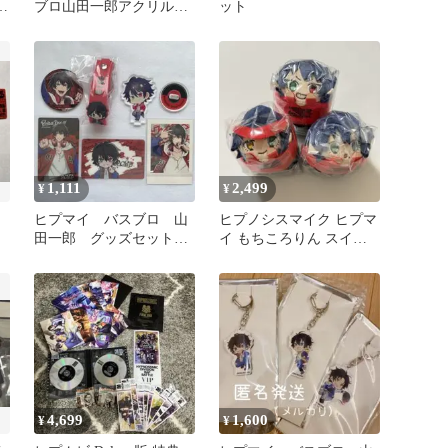
ブ
ブロ山田一郎アクリルス
ット
タンド
1,111
2,499
¥
¥
ヒプマイ バスブロ 山
ヒプノシスマイク ヒプマ
田一郎 グッズセット売
イ もちころりん スイパ
り
ラ 第4弾 バスブロ
4,699
1,600
¥
¥