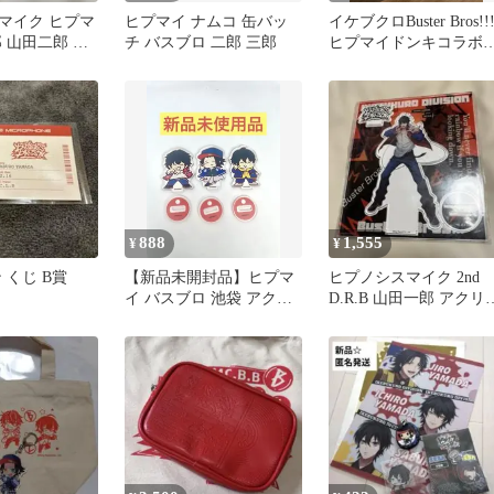
マイク ヒプマ
ヒプマイ ナムコ 缶バッ
イケブクロBuster Bros!!
 山田二郎 山
チ バスブロ 二郎 三郎
ヒプマイドンキコラボ
クスタ マルイ
クリルジオラマ
888
1,555
¥
¥
 くじ B賞
【新品未開封品】ヒプマ
ヒプノシスマイク 2nd
イ バスブロ 池袋 アクス
D.R.B 山田一郎 アクリ
タ ダイソー 3個セット コ
スタンド
ンプ