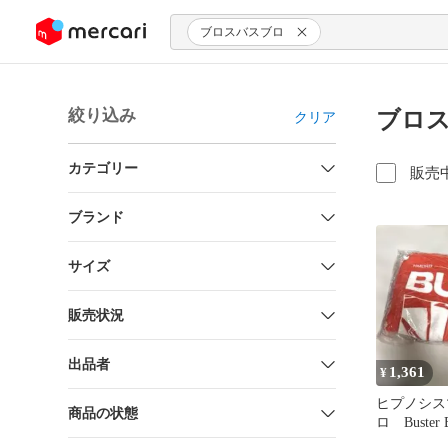
ンツにスキップ
ブロスバスブロ
絞り込み
ブロス
クリア
カテゴリー
販売
ブランド
サイズ
販売状況
出品者
1,361
¥
ヒプノシス
商品の状態
ロ Buster
ロフード付