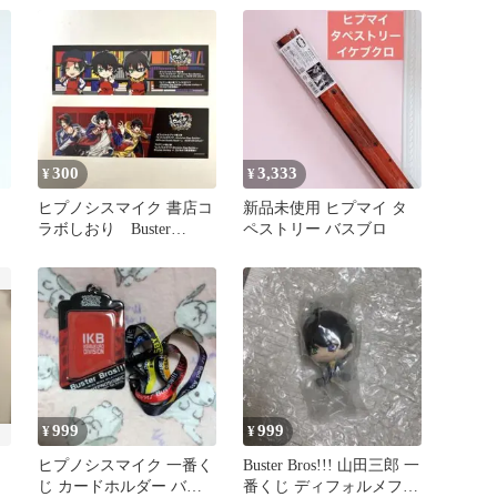
300
3,333
¥
¥
ヒプノシスマイク 書店コ
新品未使用 ヒプマイ タ
ラボしおり Buster
ペストリー バスブロ
Bros!!! バスブロ
999
999
¥
¥
ヒプノシスマイク 一番く
Buster Bros!!! 山田三郎 一
じ カードホルダー バス
番くじ ディフォルメフィ