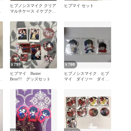
!
ヒプノシスマイク クリア
ヒプマイ セット
ア
マルチケース イケブクロ
3種セット EW04
799
700
¥
¥
ヒプマイ Buster
ヒプノシスマイク ヒプ
ル
Bros!!! グッズセット
マイ ダイソー ダイカ
ットステッカー イケブ
クロ バスブロ