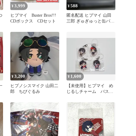
3,999
588
¥
¥
つ
ヒプマイ Buster Bros!!!
匿名配送 ヒプマイ 山田
CDボックス CDセット
三郎 ぎゅぎゅっと缶バッ
ジ 2点セット ヒプノシス
マイク
3,200
1,600
¥
¥
一
ヒプノシスマイク 山田二
【未使用】ヒプマイ め
郎 ちびぐるみ
じるしチャーム バスブ
ロ、零、山田家セット