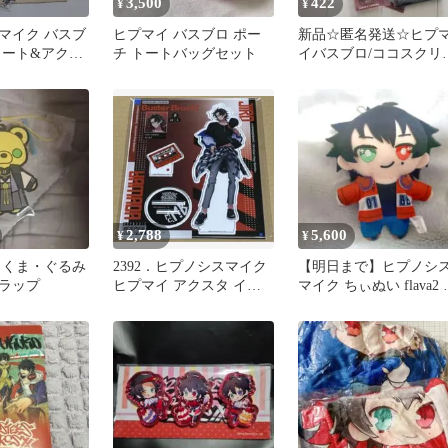
3,500
422
¥
¥
マイク バスブ
ヒプマイ バスブロ ポー
新品☆匿名発送☆ヒプ
トート&アクリ
チ トートバッグセット
イバスブロ/ココスクリ
ダーセット
ファイル＋二郎三郎グ
ズ3点セット
2,788
5,600
¥
¥
 くま・ぐるみ
2392．ヒプノシスマイク
【明日まで】ヒプノシ
ラップ
ヒプマイ アクスタ イケ
マイク ちぃぬい flava2 
ブクロ 二郎
田一郎 ヒプマイ