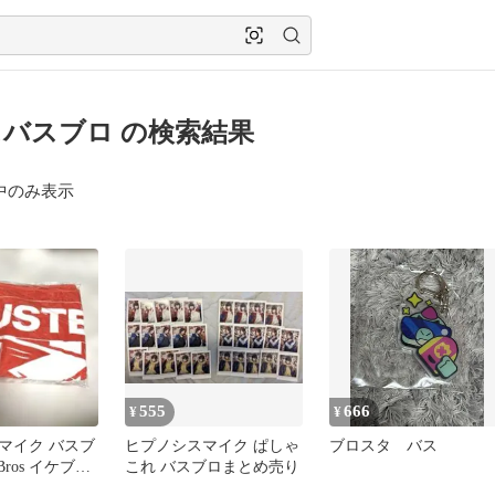
バスブロ の検索結果
中のみ表示
555
666
¥
¥
マイク バスブ
ヒプノシスマイク ぱしゃ
ブロスタ バス
 Bros イケブク
これ バスブロまとめ売り
きタオル