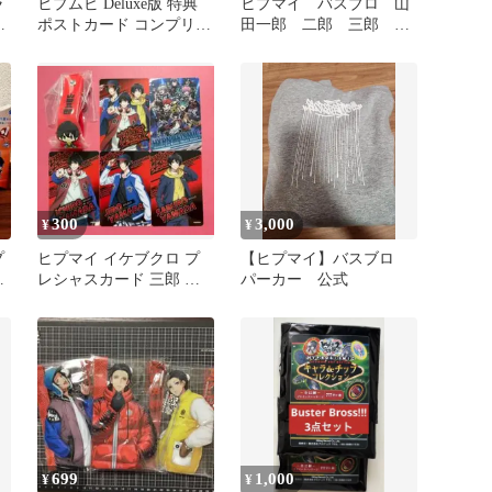
ラ
ヒプムビ Deluxe版 特典
ヒプマイ バスブロ 山
一
ポストカード コンプリー
田一郎 二郎 三郎 ロ
トセット 全種
ーソン アクリルキーホ
ルダー
300
3,000
¥
¥
プ
ヒプマイ イケブクロ プ
【ヒプマイ】バスブロ
ブ
レシャスカード 三郎 キ
パーカー 公式
ーホルダー
699
1,000
¥
¥