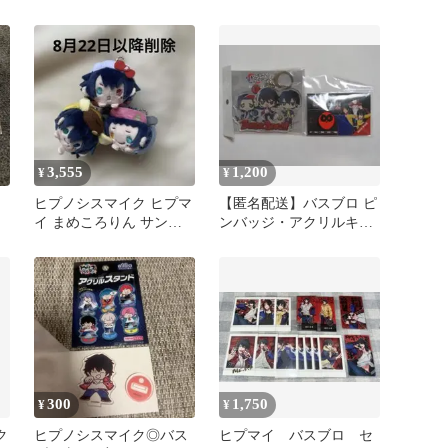
ブロ イケブクロ
ギュア
3,555
1,200
¥
¥
ヒプノシスマイク ヒプマ
【匿名配送】バスブロ ピ
イ まめころりん サンリ
ンバッジ・アクリルキー
オ 山田一郎 山田二郎 山
ホルダーセット ヒプマイ
田三郎
300
1,750
¥
¥
ク
ヒプノシスマイク◎バス
ヒプマイ バスブロ セ