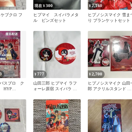
300
2,160
現在 ¥
¥
イケブクロ フ
ヒプマイ スイパラメタ
ヒプノシスマイク 雪ま
ル ピンズセット
り ブランケットセット
0
777
2,700
¥
¥
バスブロ ク
山田三郎 ヒプマイ ラフ
ヒプノシスマイク 山田
 HYP
ォーレ原宿 スイパラ コ
郎 アクリルスタンド セ
限定
ラボ 缶バッジ コースタ
ット
ー