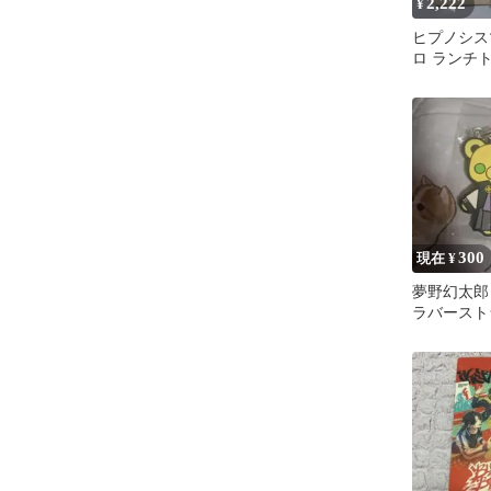
2,222
¥
ヒプノシス
ロ ランチ
ルキーホル
300
現在 ¥
夢野幻太郎
ラバースト