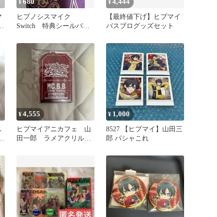
680
4,444
¥
¥
マ
ヒプノシスマイク
【最終値下げ】ヒプマイ
ア
Switch 特典シールバス
バスブログッズセット
ッ
ブロ
4,555
1,000
¥
¥
ス
ヒプマイアニカフェ 山
8527 【ヒプマイ】山田三
山
田一郎 ラメアクリルキ
郎 パシャこれ
ーホルダー