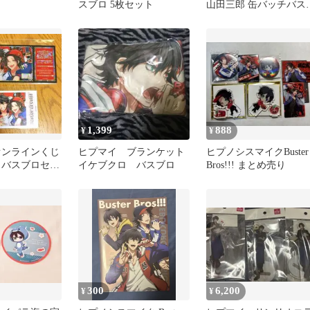
スブロ 5枚セット
山田三郎 缶バッチバス
ロステッカーセット
1,399
888
¥
¥
オンラインくじ
ヒプマイ ブランケット
ヒプノシスマイクBuster
 バスブロセッ
イケブクロ バスブロ
Bros!!! まとめ売り
300
6,200
¥
¥