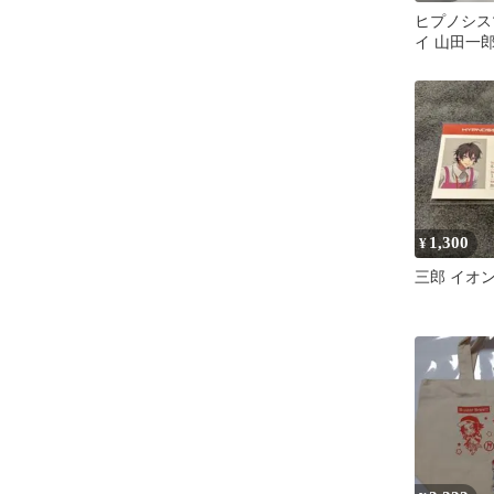
ヒプノシス
イ 山田一郎
田三郎 ア
1,300
¥
三郎 イオン