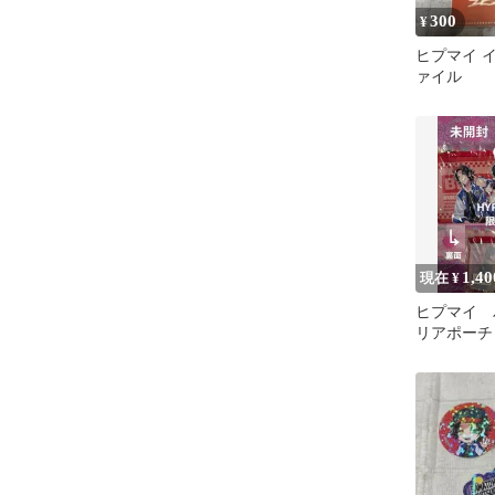
300
¥
ヒプマイ 
ァイル
1,40
現在 ¥
ヒプマイ 
リアポーチ
ABEMA 