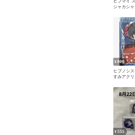
ヒプマイ 
シャカシャ
ー＆コース
山田三郎
800
¥
ヒプノシス
すみアクリ
プ 山田一
555
¥