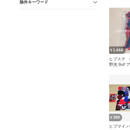
除外キーワード
ト
1,666
¥
ヒプステ 
野洸 BoP
ド
300
¥
ヒプマイ 