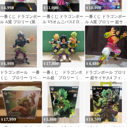
4,999
11,000
10,000
¥
¥
¥
一番くじ ドラゴンボー
一番くじ ドラゴンボー
一番くじ ドラゴンボー
ル A賞 ブロリー (第四
ル VSオムニバスZ D賞
ル A賞 ブロリー 超サイ
形態復活) フィギュア
ブロリー
ヤ人4 フィギュア
6,999
17,800
4,480
¥
¥
¥
ドラゴンボール 一番
一番くじ ドラゴンボ
ドラゴンボール ブロリ
くじ ブロリー リペイ
ール超 ブロリー（怒
ー 超サイヤ人4 フィギ
ントMASTERLISE
り、スーパーサイヤ
ュア 一番くじ・A賞
人、フルパワー）
17,999
5,800
18,500
¥
¥
¥