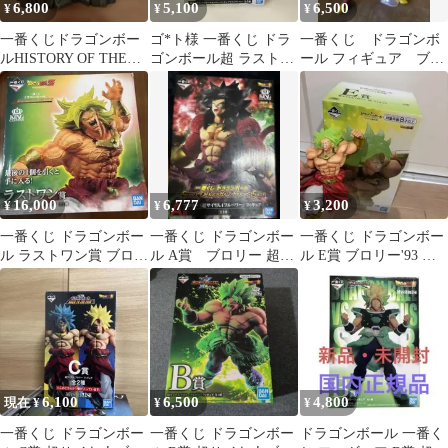
6,800
5,100
6,500
¥
¥
¥
一番くじドラゴンボー
ゴ*ト様 一番くじ ドラ
一番くじ ドラゴンボ
ルHISTORY OF THE
ゴンボール超 ラストワ
ール フィギュア ブロ
FILMラストワン賞ブロ
ン賞 ブロリー フィギュ
リー
リー
ア
16,000
6,777
3,200
¥
¥
¥
一番くじ ドラゴンボー
一番くじ ドラゴンボー
一番くじ ドラゴンボー
ル ラストワン賞 ブロリ
ル A賞 ブロリー 超サ
ル E賞 ブロリー'93 フ
ー
イヤ人4フルパワー フ
ィギュア 値下げ交渉
ィギュア
OK
6,100
6,500
4,800
現在 ¥
¥
¥
一番くじ ドラゴンボー
一番くじ ドラゴンボー
ドラゴンボール 一番く