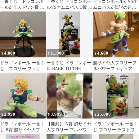
一番くじ ドラゴンボ
一番くじ ドラゴンボー
ドラゴンボールZ VSオ
ールZ ラストワン賞 ブ
ルVSオムニバス D賞 超
ムニバスZ 伝説の超サ
ロリー
サイヤ人ブロリーフル
イヤ人ブロリー
パワー
4,000
11,000
4,600
¥
¥
¥
ドラゴンボール 一番く
一番くじ ドラゴンボー
超サイヤ人ブロリーフ
じ ブロリー フィギュ
ル BACK TO THE
ルパワーフィギュア 一
ア
FILM A賞 ブロリー 他
番くじC賞
2,990
3,999
25,000
¥
¥
¥
ドラゴンボール 一番く
【開封】 A賞 超サイヤ
ドラゴンボール 一番く
じ B賞 超サイヤ人ブロ
人ブロリー フルパワー
じ ブロリー ラストワン
リー フィギュア 箱付き
’18 フィギュア
賞 ２個セット