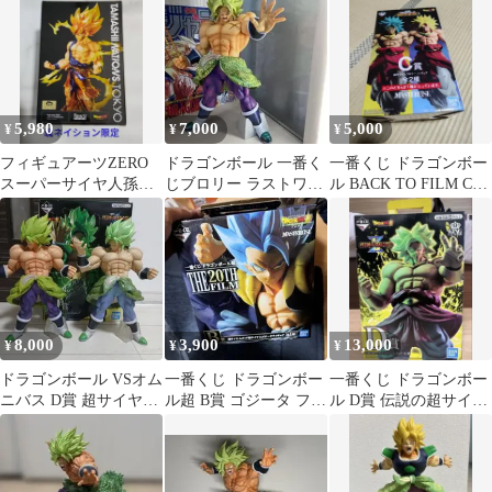
24cm
5,980
7,000
5,000
¥
¥
¥
フィギュアーツZERO
ドラゴンボール 一番く
一番くじ ドラゴンボー
スーパーサイヤ人孫悟
じブロリー ラストワン
ル BACK TO FILM C賞
空 Tokyo Limited 限定
賞
ブロリー hiro
8,000
3,900
13,000
¥
¥
¥
ドラゴンボール VSオム
一番くじ ドラゴンボー
一番くじ ドラゴンボー
ニバス D賞 超サイヤ人
ル超 B賞 ゴジータ フィ
ル D賞 伝説の超サイヤ
ブロリーフィギュア
ギュア
人ブロリー