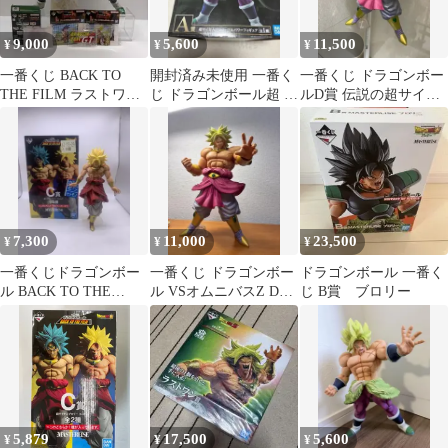
9,000
5,600
11,500
¥
¥
¥
一番くじ BACK TO
開封済み未使用 一番く
一番くじ ドラゴンボー
THE FILM ラストワン
じ ドラゴンボール超 A
ルD賞 伝説の超サイヤ
賞 ブロリー
賞 超サイヤ人ブロリー
人 ブロリー 箱あり 美
フルパワー
品
7,300
11,000
23,500
¥
¥
¥
一番くじドラゴンボー
一番くじ ドラゴンボー
ドラゴンボール 一番く
ル BACK TO THE
ル VSオムニバスZ D
じ B賞 ブロリー
FILM C賞 ブロリー
賞 ブロリー フィギュ
黄色
ア
5,879
17,500
5,600
¥
¥
¥