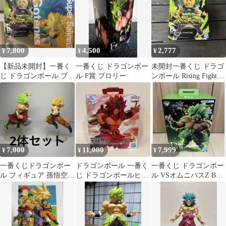
7,800
4,500
2,777
¥
¥
¥
【新品未開封】一番く
一番くじ ドラゴンボー
未開封一番くじ ドラゴ
じ ドラゴンボール ブロ
ル F賞 ブロリー
ンボール Rising Fighters
リー ゴテンクス フィギ
B賞
ュア 2点
7,000
11,000
7,999
¥
¥
¥
一番くじドラゴンボー
ドラゴンボール 一番く
一番くじ ドラゴンボー
ル フィギュア 孫悟空
じ ドラゴンボールヒー
ル VSオムニバスZ B賞
ブロリー
ローズ ラストワン賞 ブ
超サイヤ人ブロリーフ
ロリー
ルパワー