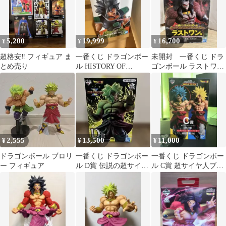
5,200
19,999
16,700
¥
¥
¥
超格安‼️ フィギュア ま
一番くじ ドラゴンボー
未開封 一番くじ ドラ
とめ売り
ル HISTORY OF
ゴンボール ラストワン
RIVALS B賞 ブロリー
賞 ブロリーダーク フィ
ギュア
2,555
13,500
11,000
¥
¥
¥
ドラゴンボール ブロリ
一番くじ ドラゴンボー
一番くじ ドラゴンボー
ー フィギュア
ル D賞 伝説の超サイヤ
ル C賞 超サイヤ人ブロ
人ブロリー
リー フィギュア