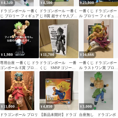
4,300
4,500
25,000
¥
¥
¥
ドラゴンボール 一番く
ドラゴンボール 一番く
一番くじ ドラゴンボー
じ ブロリー フィギュア
じ B賞 超サイヤ人ブロ
ル ブロリー フィギュア
リーMASTERLISEフィ
2種セット
ギュア
1,980
11,700
16,666
¥
¥
¥
専用台座 一番くじ ドラ
ドラゴンボール 一番
一番くじ ドラゴンボー
ゴンボール E賞 ブロリ
くじ SMSP ゴジー
ル ラストワン賞 ブロリ
ー '93 フィギュア
タ 01 フィギュア
ー フィギュア
11,000
4,850
3,000
¥
¥
¥
ドラゴンボール ブロリ
【新品未開封】ドラゴ
台座無し ドラゴンボ