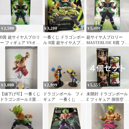
2,500
3,200
5,400
¥
¥
¥
B賞 超サイヤ人ブロリ
一番くじ ドラゴンボー
超サイヤ人ブロリー
ー フィギュア VSオム
ル B賞 超サイヤ人ブロ
MASTERLISE B賞 フィ
ニバス超 28-MY0801-03
リー フィギュア
ギュア 「一番くじ」
3,000
2,999
5,555
¥
¥
¥
【値下げ可】一番くじ
ドラゴンボール フィ
未開封 ドラゴンボール
ドラゴンボール E賞 ブ
ギュア 一番くじ 映
Z フィギュア 孫悟空 ブ
ロリー '93 フィギュア
画ブロリー 孫悟空
ロリー 2種 4個セット
ベジータ ブロリー
LF8287 f111