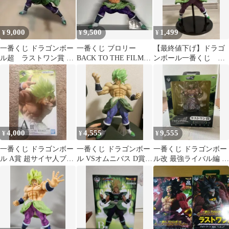
9,000
9,500
1,499
¥
¥
¥
一番くじ ドラゴンボー
一番くじ ブロリー
【最終値下げ】ドラゴ
ル超 ラストワン賞 ブ
BACK TO THE FILM
ンボール一番くじ B
ロリー フルパワー フィ
KING CLUSTAR
賞 ブロリー
ギュア
4,000
4,555
9,555
¥
¥
¥
一番くじ ドラゴンボー
一番くじ ドラゴンボー
一番くじ ドラゴンボー
ル A賞 超サイヤ人ブロ
ル VSオムニバス D賞
ル改 最強ライバル編 ラ
リーフルパワー
超サイヤ人ブロリー
ストワン賞 ブロリーフ
ィギュア