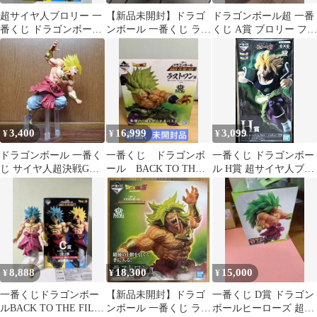
超サイヤ人ブロリー 一
【新品未開封】ドラゴ
ドラゴンボール超 一番
番くじ ドラゴンボール
ンボール 一番くじ ラス
くじ A賞 ブロリー フィ
BACK TO THE FILM
トワン賞 伝説の超サイ
ギュア
MASTERLISE C賞 フィ
ヤ人 ブロリー
ギュア(各種)
3,400
16,999
3,099
¥
¥
¥
ドラゴンボール 一番く
一番くじ ドラゴンボ
一番くじ ドラゴンボー
じ サイヤ人超決戦G賞
ール BACK TO THE
ル H賞 超サイヤ人ブロ
超サイヤ人ブロリー フ
FILM ラストワン賞
リー フィギュア
ィギュア
8,888
18,300
15,000
¥
¥
¥
一番くじドラゴンボー
【新品未開封】ドラゴ
一番くじ D賞 ドラゴン
ルBACK TO THE FILM
ンボール 一番くじ ラス
ボールヒーローズ 超サ