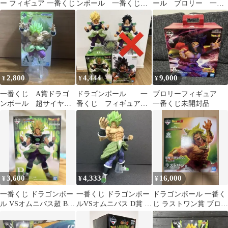
ー フィギュア 一番くじ
ンボール 一番くじ
ール ブロリー 一番
B賞 超サイヤ人孫悟天
くじ フィギュア
フィギュア
2,800
4,444
9,000
¥
¥
¥
一番くじ A賞ドラゴ
ドラゴンボール 一
ブロリーフィギュア
ンボール 超サイヤ人
番くじ フィギュア
一番くじ未開封品
ブロリーフルパワ
ブロリー
ー '18 フィギュア
3,600
4,333
16,000
¥
¥
¥
一番くじ ドラゴンボー
一番くじ ドラゴンボー
ドラゴンボール 一番く
ル VSオムニバス超 B賞
ルVSオムニバス D賞 ブ
じ ラストワン賞 ブロリ
超サイヤ人 ブロリー
ロリー フィギュア
ー フィギュア