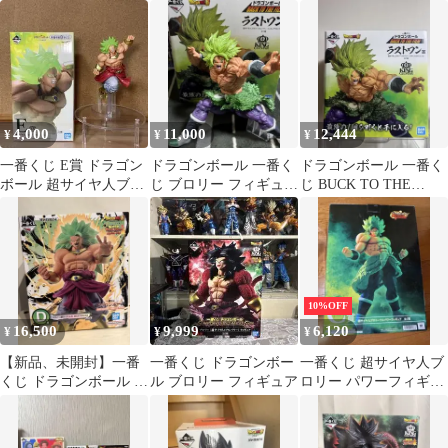
C賞 ブロリー青髪
トワン賞 伝説の超サイ
イヤ人3 ブロリー
ヤ人 ブロリー
4,000
11,000
12,444
¥
¥
¥
一番くじ E賞 ドラゴン
ドラゴンボール 一番く
ドラゴンボール 一番く
ボール 超サイヤ人ブロ
じ ブロリー フィギュア
じ BUCK TO THE
リー 93 フィギュア
ラストワン
FILM ブロリー ラスト
ワン
10%OFF
16,500
9,999
6,120
¥
¥
¥
【新品、未開封】一番
一番くじ ドラゴンボー
一番くじ 超サイヤ人ブ
くじ ドラゴンボール D
ル ブロリー フィギュア
ロリー パワーフィギュ
賞 ブロリー
ア C賞値段交渉〇