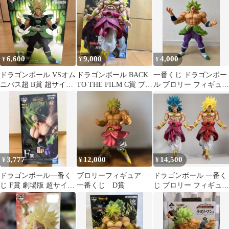
ル
6,600
9,000
4,000
¥
¥
¥
ドラゴンボール VSオム
ドラゴンボール BACK
一番くじ ドラゴンボー
ニバス超 B賞 超サイヤ
TO THE FILM C賞 ブロ
ル ブロリー フィギュア
人ブロリー新品未開封
リー フィギュア
箱あり
3,777
12,000
14,500
¥
¥
¥
ドラゴンボール一番く
ブロリーフィギュア
ドラゴンボール 一番く
じ F賞 劇場版 超サイヤ
一番くじ D賞
じ ブロリー フィギュア
人ブロリーフルパワー
2体セット