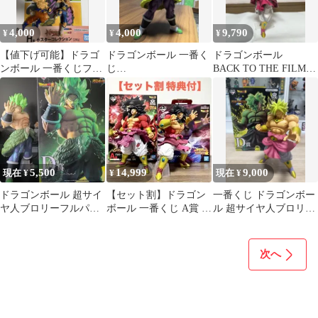
4,000
4,000
9,790
¥
¥
¥
【値下げ可能】ドラゴ
ドラゴンボール 一番く
ドラゴンボール
ンボール 一番くじフィ
じ
BACK TO THE FILM C
ギュア 4体セット
ULTIMATEVARIATION
賞 超サイヤ人ブロリ
C賞 ブロリー
ー
5,500
14,999
9,000
現在 ¥
¥
現在 ¥
ドラゴンボール 超サイ
【セット割】ドラゴン
一番くじ ドラゴンボー
ヤ人ブロリーフルパワ
ボール 一番くじ A賞 ブ
ル 超サイヤ人ブロリー
ー フィギュア 一番くじ
ロリー 超サイヤ人4
フィギュア
次へ