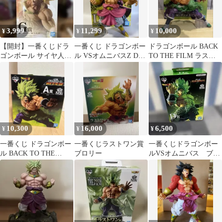
3,999
11,299
10,000
¥
¥
¥
【開封】一番くじドラ
一番くじ ドラゴンボー
ドラゴンボール BACK
ゴンボール サイヤ人超
ル VSオムニバスZ D賞
TO THE FILM ラスト
決戦 G賞 超サイヤ人 ブ
ブロリー
ワン賞 ブロリー
ロリー 94
10,300
16,000
6,500
¥
¥
¥
一番くじ ドラゴンボー
一番くじラストワン賞
一番くじドラゴンボー
ル BACK TO THE
ブロリー
ルVSオムニバス ブロ
FILM A賞 ブロリー
リーフィギュア