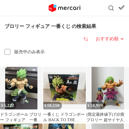
ブロリー フィギュア 一番くじ の検索結果
並び替え
販売中のみ表示
5,222
10,550
10,999
¥
¥
¥
ドラゴンボール ブロリ
一番くじ ドラゴンボー
(限定最終値下げ)D賞
ー フィギュア 一番く
ル BACK TO THE
ブロリー 超サイヤ人3
じ
FILM A賞 ブロリー
一番くじ ドラゴンボー