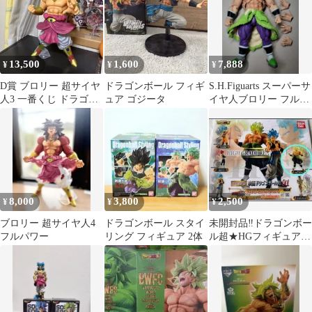
13,500
1,600
7,888
¥
¥
¥
D賞 ブロリー 超サイヤ
ドラゴンボール フィギ
S.H.Figuarts スーパーサ
人3 一番くじ ドラゴン
ュア ゴジータ
イヤ人ブロリー フルパ
ボール
ワー (初版
8,000
3,800
2,500
¥
¥
¥
ブロリー 超サイヤ人4
ドラゴンボール スタイ
未開封品‼️ドラゴンボー
フルパワー
リング フィギュア 2体
ル超★HGフィギュア★
超サイヤ人ブロリーフ
ルパワー