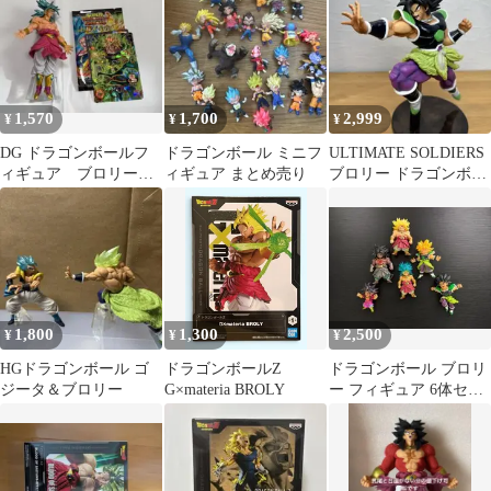
1,570
1,700
2,999
¥
¥
¥
DG ドラゴンボールフ
ドラゴンボール ミニフ
ULTIMATE SOLDIERS
ィギュア ブロリー
ィギュア まとめ売り
ブロリー ドラゴンボー
ドラゴンボール 超サ
ル超 フィギュア
イヤ人 青髪 レア
1,800
1,300
2,500
¥
¥
¥
HGドラゴンボール ゴ
ドラゴンボールZ
ドラゴンボール ブロリ
ジータ＆ブロリー
G×materia BROLY
ー フィギュア 6体セッ
ト