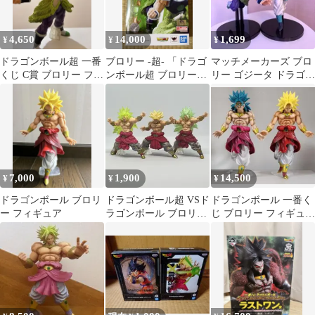
4,650
14,000
1,699
¥
¥
¥
ドラゴンボール超 一番
ブロリー -超- 「ドラゴ
マッチメーカーズ ブロ
くじ C賞 ブロリー フィ
ンボール超 ブロリー」
リー ゴジータ ドラゴン
ギュア
SHFiguarts
ボール フィギュア
7,000
1,900
14,500
¥
¥
¥
ドラゴンボール ブロリ
ドラゴンボール超 VSド
ドラゴンボール 一番く
ー フィギュア
ラゴンボール ブロリー
じ ブロリー フィギュア
セット
2体セット