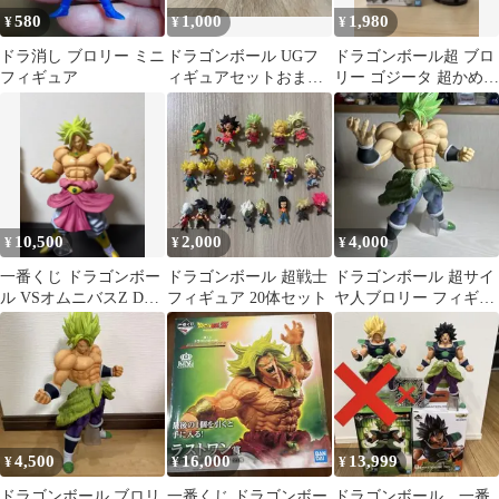
580
1,000
1,980
¥
¥
¥
ドラ消し ブロリー ミニ
ドラゴンボール UGフ
ドラゴンボール超 ブロ
フィギュア
ィギュアセットおまけ
リー ゴジータ 超かめは
つき
め波!!Ⅱ ver.3 フィギュ
ア
10,500
2,000
4,000
¥
¥
¥
一番くじ ドラゴンボー
ドラゴンボール 超戦士
ドラゴンボール 超サイ
ル VSオムニバスZ D賞
フィギュア 20体セット
ヤ人ブロリー フィギュ
ブロリー
ア
4,500
16,000
13,999
¥
¥
¥
ドラゴンボール ブロリ
一番くじ ドラゴンボー
ドラゴンボール 一番