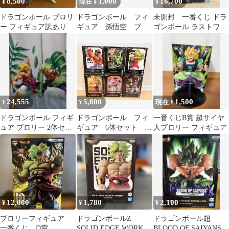
8,500
1,000
16,700
¥
現在 ¥
¥
ドラゴンボール ブロリ
ドラゴンボール フィ
未開封 一番くじ ドラ
ー フィギュア訳あり
ギュア 孫悟空 ブロ
ゴンボール ラストワン
リー 2体セット
賞 ブロリーダーク フィ
ギュア
24,555
5,800
1,500
¥
¥
現在 ¥
ドラゴンボール フィギ
ドラゴンボール フィ
一番くじB賞 超サイヤ
ュア ブロリー 2体セッ
ギュア 6体セット ま
人ブロリー フィギュア
ト
とめ売り
12,000
1,780
2,100
¥
¥
¥
ブロリーフィギュア
ドラゴンボールZ
ドラゴンボール超
一番くじ D賞
SOLID EDGE WORKS
BLOOD OF SAIYANS