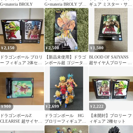
G×materia BROLY
G×materia BROLY ブロ
ギュア ミスター・サタ
リー フィギュア
ン ブロリー 2体セット
2,150
2,500
1,500
¥
¥
¥
ドラゴンボール ブロリ
【新品未使用】ドラゴ
BLOOD OF SAIYANS
ー フィギュア 2体セッ
ンボール超 ゴジータII
超サイヤ人ブロリー フ
ト
スペシャルカラー フィ
ィギュア
ギュア
900
2,699
2,222
¥
¥
¥
ドラゴンボールZ
ドラゴンボール HG
【未開封】ブロリー フ
CLEARISE 超サイヤ人
ブロリーフィギュアセ
ィギュア 2種セット
ブロリー
ット