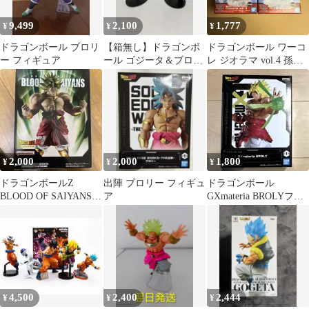
9,499
2,100
1,777
¥
¥
¥
ドラゴンボール ブロリ
【箱無し】ドラゴンボ
ドラゴンボール ワーコ
ー フィギュア
ール ゴジータ＆ブロリ
レ ジオラマ vol.4 孫悟
ー フィギュアセット
空 ブロリー フィギュア
2,000
2,000
1,800
¥
¥
¥
ドラゴンボールZ
出陣 ブロリー フィギュ
ドラゴンボール
BLOOD OF SAIYANS
ア
GXmateria BROLYフィ
超サイヤ人ブロリー
ギュア
4,500
2,400
2,444
¥
¥
¥