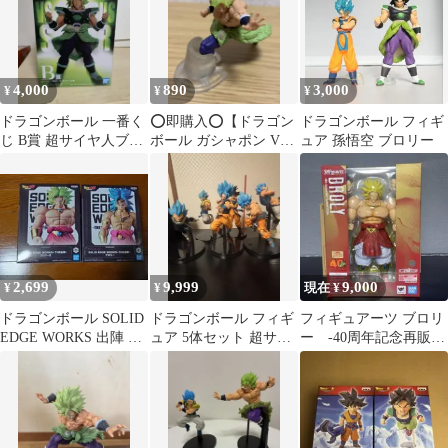
4,000
890
3,000
¥
¥
¥
ドラゴンボール 一番く
⭕️即購入⭕️【ドラゴン
ドラゴンボール フィギ
じ B賞 超サイヤ人ブロ
ボール ガシャポン VS
ュア 孫悟空 ブロリー
リーMASTERLISEフィ
09 ブロリー フィギュ
ギュア
ア】
2,699
9,999
9,000
¥
¥
現在 ¥
ドラゴンボール SOLID
ドラゴンボール フィギ
フィギュアーツ ブロリ
EDGE WORKS 出陣 ブ
ュア 5体セット 超サイ
ー -40周年記念再販
ロリー 2種
ヤ人ブルー映画ブロリ
Edition-
ー