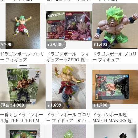
ー 超一星龍 未開封
700
29,800
1,403
¥
¥
¥
ドラゴンボール ブロリ
ドラゴンボール フィ
ドラゴンボール ブロリ
ー フィギュア
ギュアーツZERO 孫悟
ー フィギュア
空＆ブロリー 2体 内
袋未開封 正規
4,900
1,699
1,700
現在 ¥
¥
¥
一番くじドラゴンボー
ドラゴンボール ブロリ
ドラゴンボール超
ル超 THE20THFILM ラ
ー フィギュア ※台座
MATCH MAKERS 超サ
ストワン賞超サイヤ人
なし
イヤ人ブロリー
ブロリー