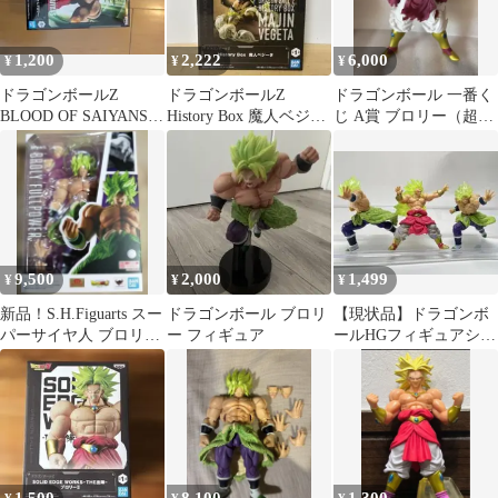
1,200
2,222
6,000
¥
¥
¥
ドラゴンボールZ
ドラゴンボールZ
ドラゴンボール 一番く
BLOOD OF SAIYANS
History Box 魔人ベジー
じ A賞 ブロリー（超サ
超サイヤ人ブロリー
タ
イヤ人4フルパワー）フ
ィギュア
9,500
2,000
1,499
¥
¥
¥
新品！S.H.Figuarts スー
ドラゴンボール ブロリ
【現状品】ドラゴンボ
パーサイヤ人 ブロリー
ー フィギュア
ールHGフィギュアシリ
フルパワー
ーズ ブロリー 3種セッ
トまとめ売り