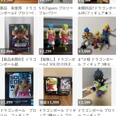
1,500
8,100
1,300
¥
¥
¥
新品 未使用 ドラゴ
S.H.Figuarts ブロリー
未開封品‼️ドラゴンボー
ンボールZ ブロリーII
フルパワー
ルHGフィギュア★スー
出陣
パーサイヤ人ブロリー
2,000
2,299
3,000
¥
¥
¥
【新品未開封】ドラゴ
【箱無し】ドラゴンボ
ま*さ様 ドラゴンボー
ンボール超
ールZ SOLID EDGE
ル フィギュア 3体セッ
BLOODOFSAIYANSSP
WORKSブロリー 2体セ
ト ゴジータ ブロリー
ECIALブロリー
ット
ベジット
1,099
1,999
2,500
¥
現在 ¥
¥
ドラゴンボール ブロ
ドラゴンボール フィギ
ドラゴンボール ブロリ
リー フィギュア
ュア 2種セット ブロリ
ー フィギュア