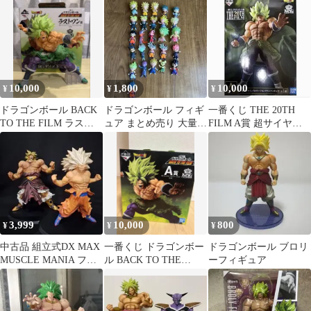
10,000
1,800
10,000
¥
¥
¥
ドラゴンボール BACK
ドラゴンボール フィギ
一番くじ THE 20TH
TO THE FILM ラスト
ュア まとめ売り 大量セ
FILM A賞 超サイヤ人
ワン賞 ブロリー
ット
ブロリーフルパワー
3,999
10,000
800
¥
¥
¥
中古品 組立式DX MAX
一番くじ ドラゴンボー
ドラゴンボール ブロリ
MUSCLE MANIA フィ
ル BACK TO THE
ーフィギュア
ギュア2体まとめ売り
FILM A賞 ブロリー