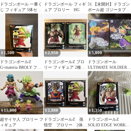
ドラゴンボール 一番く
ドラゴンボール フィギ
51.【未開封】ドラゴン
じ フィギュア 5体セッ
ュア ブロリー HG
ボール超 ゴジータブル
ト
ー 超かめはめ波!!
1,500
2,950
5,000
¥
¥
¥
ドラゴンボールZ
ドラゴンボールZ ブロ
ドラゴンボール
G×materia BROLY フィ
リー フィギュア 2種セ
ULTIMATE SOLDIERS
ギュア
ット ②
フィギュア 4種
15,000
2,888
1,350
¥
¥
¥
超サイヤ人 ブロリー フ
ドラゴンボールZ 孫
ドラゴンボールZ
ィギュア
悟空 ブロリー 2体セ
SOLID EDGE WORKS
ット
ブロリーII箱無し