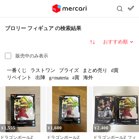
ブロリー フィギュア の検索結果
並び替え
販売中のみ表示
一番くじ
ラストワン
プライズ
まとめ売り
d賞
リペイント
出陣
a賞
海外
g×materia
1,555
1,600
2,400
¥
¥
¥
ドラゴンボールZ
ドラゴンボールZ
ドラゴンボールZ フィ