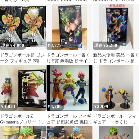
THE出陣 ブロリー II
ブロリー
4,000
3,777
2,200
現在 ¥
¥
現在 ¥
ドラゴンボール超 ゴジ
ドラゴンボール一番く
新品未使用 美品 一番く
ータ フィギュア 2種セ
じ F賞 劇場版 超サイヤ
じ ドラゴンボール 超サ
ット
人ブロリーフルパワー
イヤ人ゴジータ E賞 フ
ィギュア
1,833
4,200
2,999
¥
¥
¥
ドラゴンボールZ
ドラゴンボール フィギ
ドラゴンボール フィ
G×materiaブロリー（未
ュア 超刻武勇伝 孫悟
ギュア 一番くじ 映
開封）＋出陣ブロリー
空 ブロリー ベジー
画ブロリー 孫悟空
（開封品）
タ 3体セット
ベジータ ブロリー