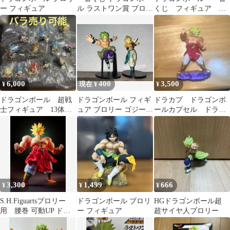
ー フィギュア
ル ラストワン賞 ブロリ
くじ フィギュア ブ
ー
ロリー
6,000
400
3,500
¥
現在 ¥
¥
ドラゴンボール 超戦
ドラゴンボール フィギ
ドラカプ ドラゴンボ
士フィギュア 13体セ
ュア ブロリー ゴジータ
ールカプセル ドラゴ
ット
2体セット
ンボール ブロリー 台
座取り外し不可
3,300
1,499
666
¥
¥
¥
S.H.Figuartsブロリー
ドラゴンボール ブロリ
HGドラゴンボール超
用 腰巻 可動UP ドラ
ー フィギュア
超サイヤ人ブロリー
ゴンボール