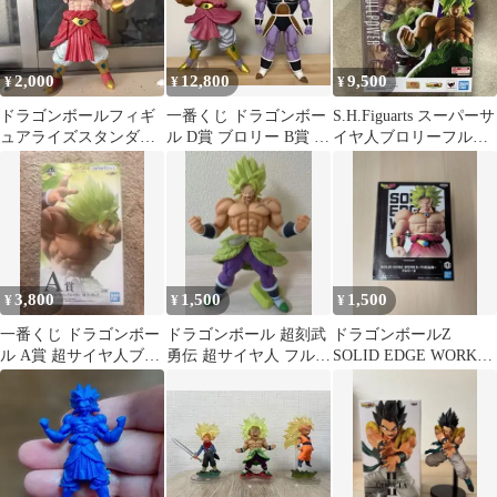
2,000
12,800
9,500
¥
¥
¥
ドラゴンボールフィギ
一番くじ ドラゴンボー
S.H.Figuarts スーパーサ
ュアライズスタンダー
ル D賞 ブロリー B賞 ギ
イヤ人ブロリーフルパ
ドブロリープラモデル
ニュー フィギュア
ワー
（改造）
3,800
1,500
1,500
¥
¥
¥
一番くじ ドラゴンボー
ドラゴンボール 超刻武
ドラゴンボールZ
ル A賞 超サイヤ人ブロ
勇伝 超サイヤ人 フルパ
SOLID EDGE WORKS-
リーフルパワー
ワー ブロリー フィギュ
THE出陣- ブロリーII
ア