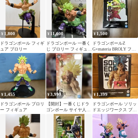
1,800
11,000
1,500
¥
¥
¥
ドラゴンボール フィギ
ドラゴンボール 一番く
ドラゴンボールZ
ュア ブロリー
じ ブロリー フィギュア
G×materia BROLY フィ
ラストワン
ギュア
1,455
3,999
1,399
¥
¥
¥
ドラゴンボール ブロリ
【開封】一番くじドラ
ドラゴンボール ソリッ
ー フィギュア
ゴンボール サイヤ人超
ドエッジワークス ブロ
決戦 G賞 超サイヤ人 ブ
リー
ロリー 94