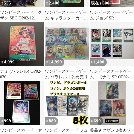
555
2,400
500
¥
¥
現在 ¥
ワンピースカード ク
ワンピースカードゲー
ワンピース カードゲー
ザン SEC OP02-121
ム キャラクターカード
ム ジョズ SR
4枚セット
4,999
14,999
1,400
¥
¥
¥
ナミ (パラレル) OP02-
ワンピースカードゲー
ワンピースカードゲー
036
ム パラレルまとめ売り
ム 【ナミ SR OP02-
036】含む7枚セット
999
880
699
¥
¥
¥
ワンピースカード ヤ
ワンピースカード フュ
美品★クザン 3枚★ワ