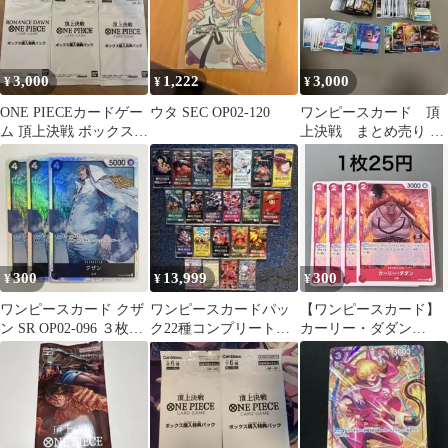
3,000
1,222
3,000
¥
¥
¥
ONE PIECEカードゲー
ウタ SEC OP02-120
ワンピースカード 頂
ム 頂上決戦 ボックス購
上決戦 まとめ売り 即
入特典パック 3パック
発送〇
300
13,999
300
¥
¥
¥
ワンピースカード クザ
ワンピースカードパッ
【ワンピースカード】
ン SR OP02-096 ３枚セ
ク22種コンプリート品
カーリー・ダダン
ット
まとめ売り
OP02-005 在庫8