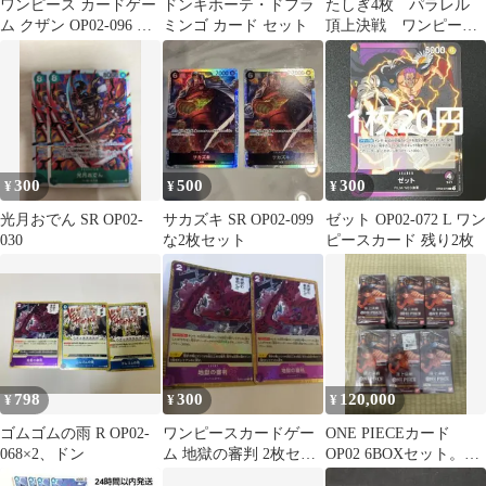
ワンピース カードゲー
ドンキホーテ・ドフラ
たしぎ4枚 パラレル
ム クザン OP02-096 ウ
ミンゴ カード セット
頂上決戦 ワンピース
タ OP02-120
カード
300
500
300
¥
¥
¥
光月おでん SR OP02-
サカズキ SR OP02-099
ゼット OP02-072 L ワン
030
な2枚セット
ピースカード 残り2枚
798
300
120,000
¥
¥
¥
ゴムゴムの雨 R OP02-
ワンピースカードゲー
ONE PIECEカード
068×2、ドン
ム 地獄の審判 2枚セッ
OP02 6BOXセット。ス
ト OP02-089 ドクロホ
ニダンで購入した商品