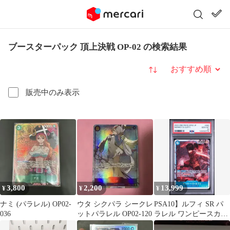
ブースターパック 頂上決戦 OP-02 の検索結果
並び替え
販売中のみ表示
3,800
2,200
13,999
¥
¥
¥
ナミ (パラレル) OP02-
ウタ シクパラ シークレ
PSA10】ルフィ SR パ
036
ットパラレル OP02-120
ラレル ワンピースカー
ド 頂上決戦 OP02-062