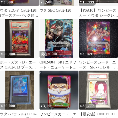
3,500
1,500
15,999
¥
¥
¥
ウタ SEC-P [OP02-120]
ウタ SEC OP02-120
【PSA10】 ワンピース
(ブースターパック頂上
カード ウタ シークレッ
決戦)
ト パラレル OP02-120
50,000
500
3,949
¥
現在 ¥
¥
ポートガス・D・エー
OP02-004 | SR | エドワ
ワンピースカード エ
ス OP02-013 ブースタ
ード・ニューゲート
ース SR パラレル
ーパック 頂上決戦
【PRB01】【パラ】①
OP02
PSA10
20,000
3,111
38,777
¥
¥
¥
ウタ (パラレル) OP02-
ワンピースカード エ
【最安値】ONE PIECE