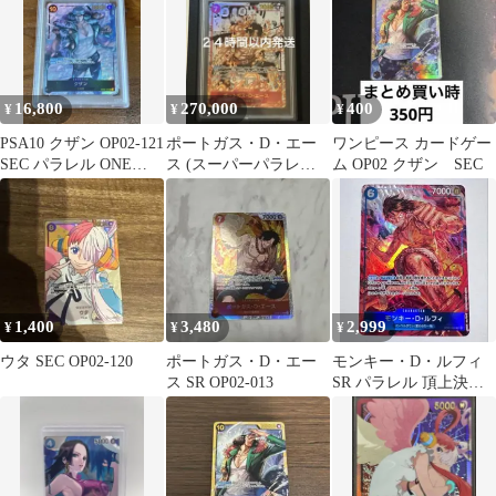
16,800
270,000
400
¥
¥
¥
PSA10 クザン OP02-121
ポートガス・D・エー
ワンピース カードゲー
SEC パラレル ONE
ス (スーパーパラレル
ム OP02 クザン SEC
PIECE
(コミパラ)) psa10
1,400
3,480
2,999
¥
¥
¥
ウタ SEC OP02-120
ポートガス・D・エー
モンキー・D・ルフィ
ス SR OP02-013
SR パラレル 頂上決
戦 OP02-062