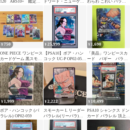
120 ARS10+ 鑑定書
ドワード・ニューゲー
わらわ こわい パラ
付き
ト OP02-001 P-L
OP14-118 PSA9
750
25,999
1,690
¥
¥
¥
ONE PIECE ワンピース
【PSA10】ボア・ハン
「美品」ワンピースカ
カードゲーム 黒スモー
コック UC-P OP02-059
ード バギー パラレ
カー 等まとめ
プロモ
ル 即購入OK
1,999
2,222
10,499
¥
¥
¥
ボア・ハンコック (パ
スモーカー L リーダー
PSA10 シャンクス ドン
ラレル) OP02-059
パラレル(リーパラ)
カード パラレル 頂上決
OP02-093
戦 ワンピースカード