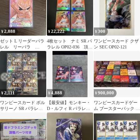
2,888
22,222
300
¥
¥
¥
ゼット L リーダーパラ
4枚セット ナミ SR パ
ワンピースカード クザ
レル リーパラ
ラレル OP02-036 頂上
ン SEC OP02-121
OP02-072 頂上決戦
決戦
NEO海軍
2,111
4,888
900,000
¥
¥
¥
ワンピースカード ボル
【最安値】モンキー・
ワンピースカードゲー
サリーノ SR パラレル
D・ルフィ R パラレル
ム ブースターパック 引
PRB-01 OP02-114
OP02-041 2枚セット
退品 まとめ売り