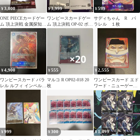
3,000
3,999
599
¥
¥
¥
ONE PIECEカードゲー
ワンピースカードゲー
サディちゃん R パ
ム 頂上決戦 金属探知機
ム 頂上決戦 OP-02 ボッ
ラレル １枚
済み！3パックセット
クス購入特典パック 未
開封
4,900
555
2,555
¥
¥
¥
ワンピースカード パラ
マルコ R OP02-018 20
ワンピースカード エド
レル ルフィ インペルダ
枚
ワード・ニューゲート
ウン
リーダー
999
300
1,499
¥
¥
¥