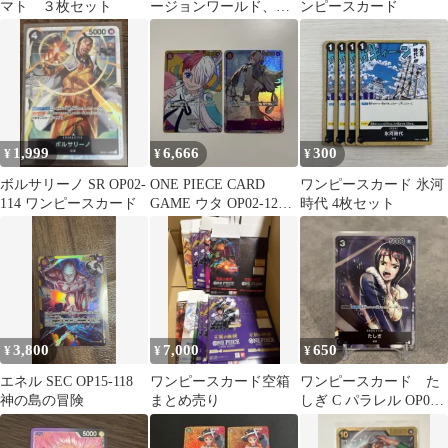
マト ３枚セット
ージョンワールド、名
ンピースカード
探偵コナンプラスチッ
クケース11
1,999
6,666
300
¥
¥
¥
ボルサリーノ SR OP02-
ONE PIECE CARD
ワンピースカード 氷河
114 ワンピースカード
GAME ウタ OP02-120
時代 4枚セット
SEC パラレル
3,800
7,000
650
¥
¥
¥
エネル SEC OP15-118
ワンピースカード空箱
ワンピースカード た
神の島の冒険
まとめ売り
しぎ C パラレル OP02-
105