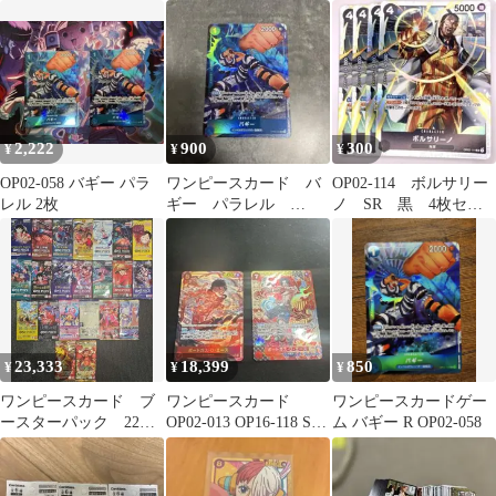
ワンピースカード
13枚+セブンイレブン
ロー
2,222
900
300
¥
¥
¥
OP02-058 バギー パラ
ワンピースカード バ
OP02-114 ボルサリー
レル 2枚
ギー パラレル
ノ SR 黒 4枚セッ
OP02-058
ト
23,333
18,399
850
¥
¥
¥
ワンピースカード ブ
ワンピースカード
ワンピースカードゲー
ースターパック 22種
OP02-013 OP16-118 SP
ム バギー R OP02-058
コンプリート品 まと
パラレル エース
め売り