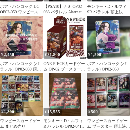
ボア・ハンコック UC
【PSA10】ナミ OP02-
モンキー・D・ルフィ
OP02-059 ワンピースカ
036 パラレル Alternate
SR パラレル 頂上決
ード ONE PIECE
Art
戦 OP02-062
2,450
31,800
1,500
¥
¥
¥
ボア・ハンコック (パ
ONE PIECEカードゲー
ボア・ハンコック (パ
ラレル) OP02-059 頂上
ム OP-02 ブースターパ
ラレル) OP02-059
決戦 プロモ
ック 頂上決戦 BOX
BANDAI NAMCO 未開
封正規品
1,800
15,555
500
¥
¥
¥
ワンピースカードゲー
モンキー・D・ルフィ
ワンピースカードゲー
ム まとめ売り
R パラレル OP02-041
ム ブースター 頂上決戦