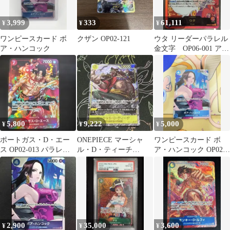
3,999
333
61,111
¥
¥
¥
ワンピースカード ボ
クザン OP02-121
ウタ リーダーパラレル
ア・ハンコック
金文字 OP06-001 アニ
メ 25th コレクション
5,800
9,222
5,000
¥
¥
¥
ポートガス・D・エー
ONEPIECE マーシャ
ワンピースカード ボ
ス OP02-013 パラレル
ル・D・ティーチ
ア・ハンコック OP02-
SR 頂上決戦
【OP16-119】 SEC★
059
2,900
35,000
3,600
¥
¥
¥