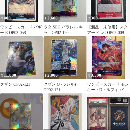
400
2,600
300
¥
¥
¥
ワンピースカード バギ
ウタ SEC パラレル キ
【新品・未使用】スク
ー R OP02-058
ラ OP02-120
アード UC OP02-009《1
枚》
11,000
2,000
3,500
¥
¥
¥
クザン OP02-121
クザン (パラレル)
ワンピースカード モン
OP02-121
キー・D・ルフィ パラ
レルOP02-062