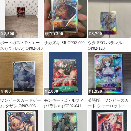
2,500
300
3,700
¥
現在 ¥
¥
ポートガス・D・エー
サカズキ SR OP02-099
ウタ SEC パラレル
ス (パラレル) OP02-013
OP02-120
400
2,000
1,999
¥
¥
¥
ワンピースカードゲー
モンキー・D・ルフィ
英語版 ワンピースカ
ム クザン OP02-096
(パラレル) OP02-041
ード シャーロット・プ
リン PRB02-010 SR