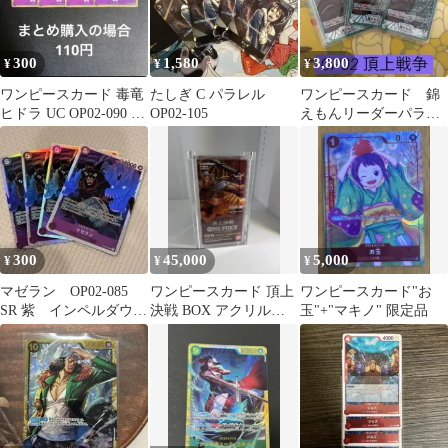
300
1,580
3,800
¥
¥
¥
ワンピースカード 毒竜
たしぎ C パラレル
ワンピースカード 錦
ヒドラ UC OP02-090 4
OP02-105
えもんリーダーパラレ
枚
ル3枚セット OP02-
025 L
300
45,000
5,000
¥
¥
¥
マゼラン OP02-085
ワンピースカード 頂上
ワンピースカード"お
SR 紫 インペルダウ
決戦 BOX アクリルケ
玉"+"マキノ" 限定品
ン ワンピースカード
ース付き