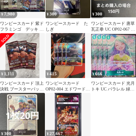
7,980
300
300
¥
¥
¥
ワンピースカード 紫ド
ワンピースカード た
ワンピースカード 唐草
フラミンゴ デッキ パ
しぎ
瓦正拳 UC OP02-067 4
ーツセット
枚
1,111
415
666
¥
¥
¥
ワンピースカード 頂上
ワンピースカード
ワンピースカード 光月
決戦 ブースターパック
OP02-004 エドワード・
トキ UC パラレル 緑
3パック 未開封
ニューゲート
OP02 4枚 ②
300
27,667
¥
¥