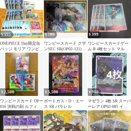
ロ
です。
555
700
399
¥
¥
¥
ONEPIECE Day限定缶
ワンピースカード クザ
ワンピースカードゲー
バッジ モリア ワンピカ
ンSEC SR(OP02-121)
ム R 4枚セット マルコ
ード イタジャガ ペロー
(OP02-096)
OP02-018
ナ
2,500
5,500
980
¥
¥
¥
ワンピースカード OPー
ポートガス・D・エー
マゼラン 4枚 SR スーパ
016 決戦の刻 ルフィ R
ス SR パラレル
ーレア OP02-085 イン
パラレル SRハンコック
ペルダウン 囚人