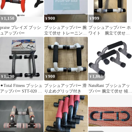
1,150
900
999
¥
¥
¥
praise プレイズ プッシ
プッシュアップバー 腕
プッシュアップバー ホ
ュアップバー
立て伏せ トレーニング
ワイト 腕立て伏せ
器具
筋トレ エクササイ
ズ ２個セット
1,290
900
1,863
¥
¥
¥
⚫︎Total Fitness プッシュ
プッシュアップバー 滑
NatuRani プッシュアッ
アップバー STT-020 組
り止めグリップ付き
プバー 腕立て伏せ 傾斜
み立て式
グリップ 耐荷重80kg以
下 NR-2327 0