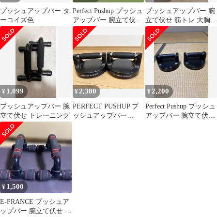
プッシュアップバー タ
Perfect Pushup プッシュ
プッシュアップバー 腕
ーコイズ色
アップバー 腕立て伏せ
立て伏せ 筋トレ 大胸筋
筋トレ器具
自宅トレーニング
1,099
2,380
2,200
¥
¥
¥
プッシュアップバー 腕
PERFECT PUSHUP プ
Perfect Pushup プッシュ
立て伏せ トレーニング
ッシュアップバー
アップバー 腕立て伏せ
BODYREV 腕立て伏せ
筋トレ器具セット
1,500
¥
E-PRANCE プッシュア
ップバー 腕立て伏せ ト