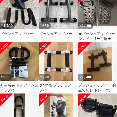
1,700
850
1,100
¥
¥
¥
プッシュアップバー
プッシュアップバー
★プッシュアップバー
シンメトリー可能★
900
700
1,500
¥
¥
¥
Arm Apparatus プッシュ
ダ*マ様 プッシュアッ
プッシュアップバー 腕
アップバー
プバー
立て伏せ トレーニング
器具