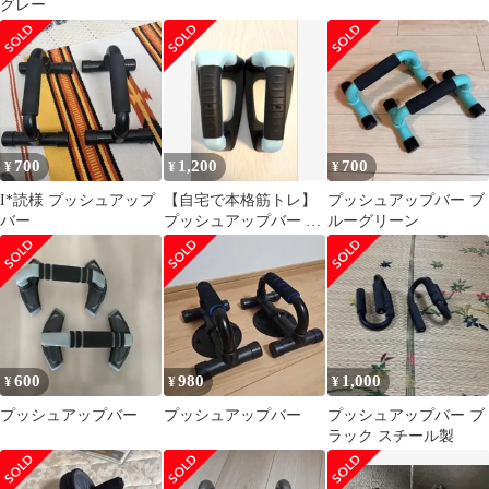
グレー
700
1,200
700
¥
¥
¥
I*読様 プッシュアップ
【自宅で本格筋トレ】
プッシュアップバー ブ
バー
プッシュアップバー 腕
ルーグリーン
立て 胸筋 宅トレ 手首
の負担軽減
600
980
1,000
¥
¥
¥
プッシュアップバー
プッシュアップバー
プッシュアップバー ブ
ラック スチール製