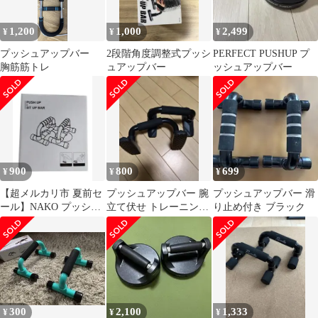
1,200
1,000
2,499
¥
¥
¥
プッシュアップバー
2段階角度調整式プッシ
PERFECT PUSHUP プ
胸筋筋トレ
ュアップバー
ッシュアップバー
900
800
699
¥
¥
¥
【超メルカリ市 夏前セ
プッシュアップバー 腕
プッシュアップバー 滑
ール】NAKO プッシュ
立て伏せ トレーニング
り止め付き ブラック
アップ＆シットアップ
2個セット
バー
300
2,100
1,333
¥
¥
¥