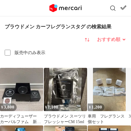
プラウドメン カーフレグランスタグ の検索結果
並び替え
販売中のみ表示
3,800
1,100
1,200
¥
¥
¥
カーディフューザー
プラウドメン スーツリ
車用 フレグランス 3
カーパルファム 新品
フレッシャーCM 15ml
個セット
未使用