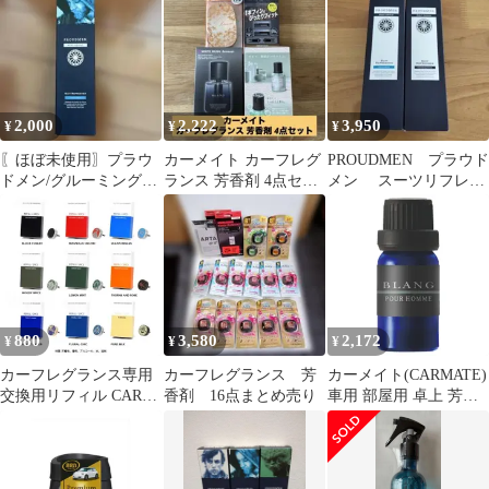
2,000
2,222
3,950
¥
¥
¥
〖ほぼ未使用〗プラウ
カーメイト カーフレグ
PROUDMEN プラウド
ドメン/グルーミングシ
ランス 芳香剤 4点セッ
メン スーツリフレッ
トラス /スーツリフレッ
ト
シャー 2本セット
シャー
880
3,580
2,172
¥
¥
¥
カーフレグランス専用
カーフレグランス 芳
カーメイト(CARMATE)
交換用リフィル CAR
香剤 16点まとめ売り
車用 部屋用 卓上 芳香
FRAGRANCE
剤 噴霧式フレグランス
REFILL 詰め替え用
ディフューザー 専用 フ
レグランスオイル パフ
ューム プールオム