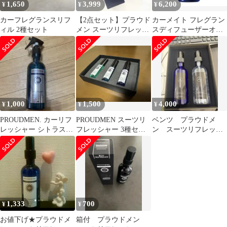
1,650
3,999
6,200
¥
¥
¥
カーフレグランスリフ
【2点セット】プラウド
カーメイト フレグラン
ィル 2種セット
メン スーツリフレッシ
スディフューザーオイ
ャー グルーミングバー
ル6個セット プールオ
ム シトラス
ム
1,000
1,500
4,000
¥
¥
¥
PROUDMEN. カーリフ
PROUDMEN スーツリ
ベンツ プラウドメ
レッシャー シトラスム
フレッシャー 3種セッ
ン スーツリフレッシ
スク
ト 15ml
ャーGW 200ml 2本セッ
ト
1,333
700
¥
¥
お値下げ★プラウドメ
箱付 プラウドメン