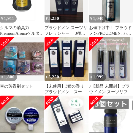
L10030
1,911
5,250
1,040
¥
¥
¥
クルマの消臭力
プラウドメン スーツリ
お値下げ中！ プラウド
PremiumAromaゲルタイ
フレッシャー 3種セ
メンPROUDMEN. カー
プ ベルベットムスク
ット
リフレッシャー シトラ
スムスク
1,800
5,250
1,999
¥
¥
¥
車の芳香剤セット
【未使用】3種の香り
♪【新品 未開封】プラ
プラウドメン スーツ
ウドメン スーツリフレ
リフレッシャー 200ml
ッシャー 15ml 3種セッ
計3本
ト♪