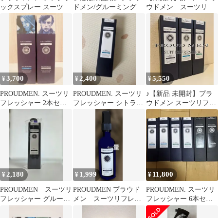
ックスプレー スーツリ
ドメン/グルーミングシ
ウドメン スーツリフ
フレッシャーLO 200ml
トラス /スーツリフレッ
レッシャー 200ml
... 6603230
シャー
4528620300875
3,700
2,400
5,550
¥
¥
¥
PROUDMEN. スーツリ
PROUDMEN. スーツリ
♪【新品 未開封】プラ
フレッシャー 2本セッ
フレッシャー シトラス
ウドメン スーツリフレ
ト
ムスク 200ml
ッシャー 200ml 3本セ
ット♪
2,180
1,999
11,800
¥
¥
¥
PROUDMEN スーツリ
PROUDMEN プラウド
PROUDMEN. スーツリ
フレッシャー グルーミ
メン スーツリフレッ
フレッシャー 6本セッ
ングシトラス
シャー
ト