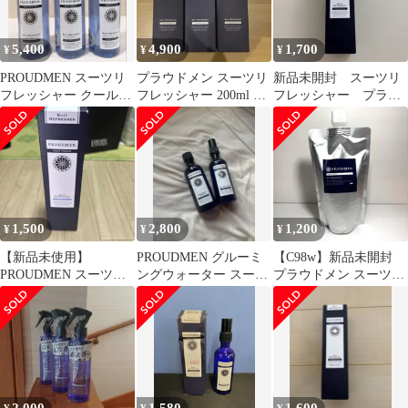
5,400
4,900
1,700
¥
¥
¥
PROUDMEN スーツリ
プラウドメン スーツリ
新品未開封 スーツリ
フレッシャー クールス
フレッシャー 200ml グ
フレッシャー プラウ
プラッシュ 3本セット
ルーミングシトラス3本
ドメン PROUDMEN
セット
200ml
1,500
2,800
1,200
¥
¥
¥
【新品未使用】
PROUDMEN グルーミ
【C98w】新品未開封
PROUDMEN スーツリ
ングウォーター スーツ
プラウドメン スーツリ
フレッシャー 衣類用
リフレッシャー
フレッシャー 衣類用消
消臭スプレー
臭剤