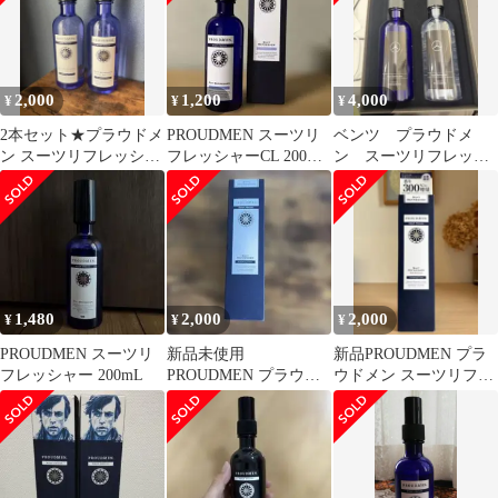
2,000
1,200
4,000
¥
¥
¥
2本セット★プラウドメ
PROUDMEN スーツリ
ベンツ プラウドメ
ン スーツリフレッシャ
フレッシャーCL 200ml
ン スーツリフレッシ
ー クールスプラッシュ
衣類用消臭剤
ャーGW 200ml 2本セッ
200mL
ト
1,480
2,000
2,000
¥
¥
¥
PROUDMEN スーツリ
新品未使用
新品PROUDMEN プラ
フレッシャー 200mL
PROUDMEN プラウド
ウドメン スーツリフレ
メン スーツリフレッシ
ッシャー ストロング
ャー 200ml
200ml