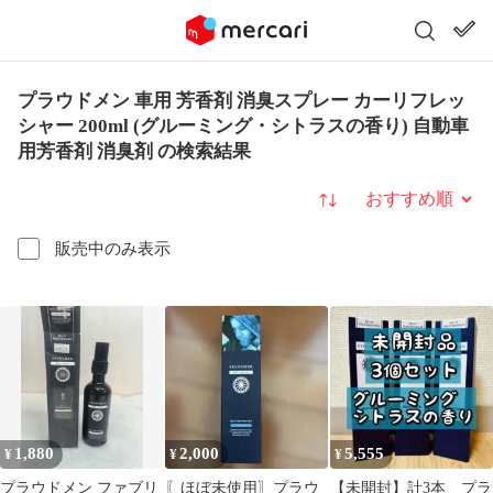
プラウドメン 車用 芳香剤 消臭スプレー カーリフレッ
シャー 200ml (グルーミング・シトラスの香り) 自動車
用芳香剤 消臭剤 の検索結果
並び替え
販売中のみ表示
1,880
2,000
5,555
¥
¥
¥
プラウドメン ファブリ
〖ほぼ未使用〗プラウ
【未開封】計3本 プラ