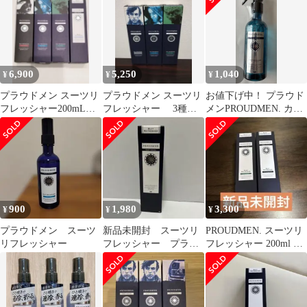
6,900
5,250
1,040
¥
¥
¥
プラウドメン スーツリ
プラウドメン スーツリ
お値下げ中！ プラウド
フレッシャー200mL
フレッシャー 3種セ
メンPROUDMEN. カー
×4(各1)
ット
リフレッシャー シトラ
スムスク
900
1,980
3,300
¥
¥
¥
プラウドメン スーツ
新品未開封 スーツリ
PROUDMEN. スーツリ
リフレッシャー
フレッシャー プラウ
フレッシャー 200ml 2
ドメン PROUDMEN
本セット
200ml