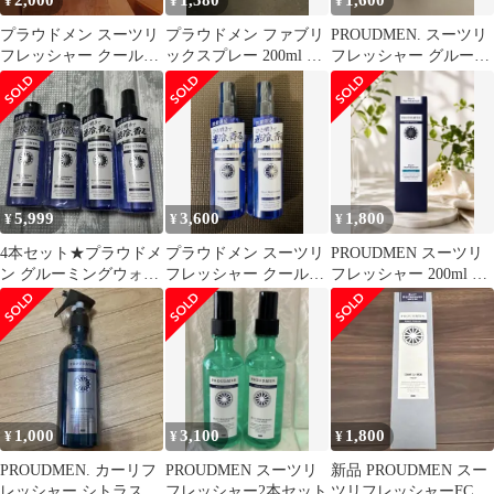
2,000
1,580
1,600
¥
¥
¥
プラウドメン スーツリ
プラウドメン ファブリ
PROUDMEN. スーツリ
フレッシャー クールス
ックスプレー 200ml グ
フレッシャー グルーミ
プラッシュ 衣類用消臭
ルーミング・シトラス
ングシトラス 200mL
剤
... 6600982
4528620030048
X000ON2ZYH
5,999
3,600
1,800
¥
¥
¥
4本セット★プラウドメ
プラウドメン スーツリ
PROUDMEN スーツリ
ン グルーミングウォー
フレッシャー クールス
フレッシャー 200ml シ
ター＆スーツリフレッ
プラッシュ 200ml ２個
トラスムスク
シャー
セット
1,000
3,100
1,800
¥
¥
¥
PROUDMEN. カーリフ
PROUDMEN スーツリ
新品 PROUDMEN スー
レッシャー シトラスム
フレッシャー2本セット
ツリフレッシャーFC