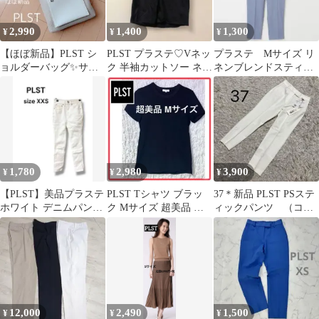
2,990
1,400
1,300
¥
¥
¥
【ほぼ新品】PLST シ
PLST プラステ♡Vネッ
プラステ Mサイズ リ
ョルダーバッグ✨サコ
ク 半袖カットソー ネイ
ネンブレンドスティッ
ッシュ
ビー M
クパンツ テーパード
1,780
2,980
3,900
¥
¥
¥
【PLST】美品プラステ
PLST Tシャツ ブラッ
37＊新品 PLST PSステ
ホワイト デニムパンツ
ク Mサイズ 超美品 １
ィックパンツ （コッ
スキニーXXSサイズ
回着用
トンブレンド XXS
12,000
2,490
1,500
¥
¥
¥