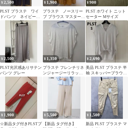
2,500
1,900
900
¥
¥
¥
PLST プラステ ワイ
プラステ ノースリー
PLST ホワイト ニット
ドパンツ ネイビー
ブ ブラウス マスタード
セーター Mサイズ
XXS
イエロー
2,500
1,350
2,690
¥
¥
¥
PLST光沢感ありサテン
プラステ フレンチリネ
美品 PLST プラステ 半
パンツ グレー
ンジャージーリラック
袖 スキッパーブラウス
スTシャツ ホワイト
Sサイズ 仕事
M 麻100%
1,900
5,500
1,500
¥
¥
¥
☆新品タグ付きPLSTプ
【新品 タグ付き】
新品 PLST プラステ マ