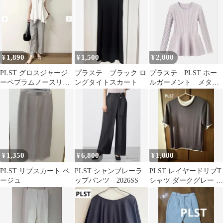
新品
1,890
1,500
2,000
¥
¥
¥
PLST グロスジャージ
プラステ ブラック ロ
プラステ PLST ホー
ーペプラムノースリー
ングタイトスカート
ルガーメント メタリ
ブTシャツ
ックネック ニット
ペプラム
1,350
6,800
1,000
¥
¥
¥
PLST リブスカート ベ
PLST シャンブレーラ
PLST レイヤードリブT
ージュ
ップパンツ 2026SS
シャツ ダークグレー ×
ホワイト S