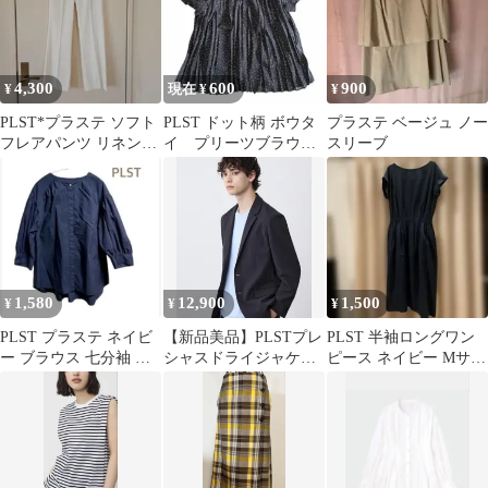
4,300
600
900
¥
現在 ¥
¥
PLST*プラステ ソフト
PLST ドット柄 ボウタ
プラステ ベージュ ノー
フレアパンツ リネンブ
イ プリーツブラウス
スリーブ
レンド
半袖 ブラック S 綿裏
地付き
1,580
12,900
1,500
¥
¥
¥
PLST プラステ ネイビ
【新品美品】PLSTプレ
PLST 半袖ロングワン
ー ブラウス 七分袖 ス
シャスドライジャケッ
ピース ネイビー Mサイ
タンドカラー
ト
ズ