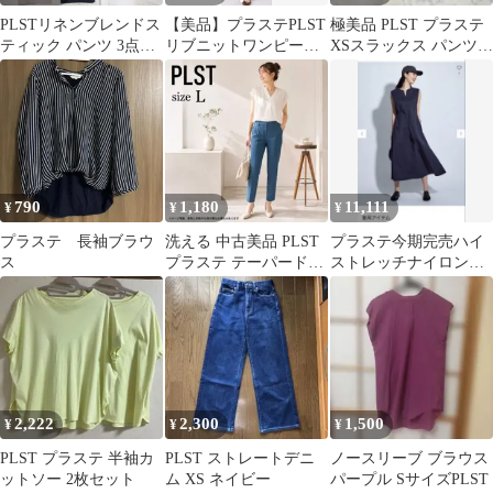
PLSTリネンブレンドス
【美品】プラステPLST
極美品 PLST プラステ
ティック パンツ 3点セ
リブニットワンピース
XSスラックス パンツ
ット XLサイズ
ベージュ×ブラック S
ブルー センタープレス
匿名配送
790
1,180
11,111
¥
¥
¥
プラステ 長袖ブラウ
洗える 中古美品 PLST
プラステ今期完売ハイ
ス
プラステ テーパードパ
ストレッチナイロンフ
ンツ L ライトブルー
レアワンピースS
114
2,222
2,300
1,500
¥
¥
¥
PLST プラステ 半袖カ
PLST ストレートデニ
ノースリーブ ブラウス
ットソー 2枚セット
ム XS ネイビー
パープル SサイズPLST