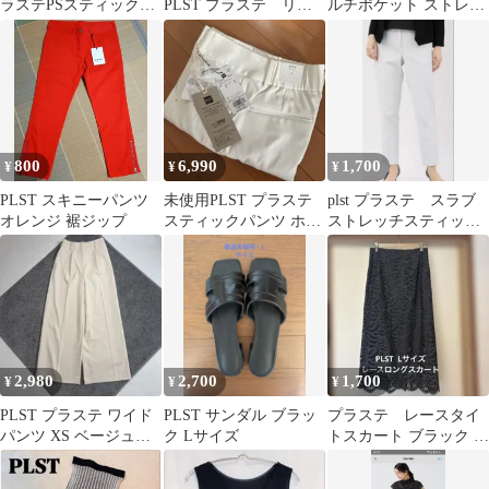
ラステPSスティックパ
PLST プラステ リネ
ルチポケット ストレッ
ンツ(コットンブレン
ン ワイドパンツ
チ スリムテーパード カ
ド)S☆
ーゴ パンツ size0/ライ
トベージュ ■◇◎レデ
ィース
800
6,990
1,700
¥
¥
¥
PLST スキニーパンツ
未使用PLST プラステ
plst プラステ スラブ
オレンジ 裾ジップ
スティックパンツ ホワ
ストレッチスティック
イト S
パンツ M
2,980
2,700
1,700
¥
¥
¥
PLST プラステ ワイド
PLST サンダル ブラッ
プラステ レースタイ
パンツ XS ベージュタ
ク Lサイズ
トスカート ブラック ロ
ック
ング丈