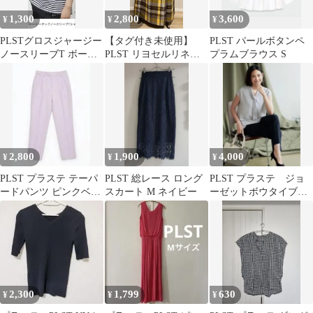
1,300
2,800
3,600
¥
¥
¥
PLSTグロスジャージー
【タグ付き未使用】
PLST パールボタンペ
ノースリーブT ボーダ
PLST リヨセルリネン
プラムブラウス S
ー Sサイズ
チェック マキシラップ
スカート M
2,800
1,900
4,000
¥
¥
¥
PLST プラステ テーパ
PLST 総レース ロング
PLST プラステ ジョ
ードパンツ ピンクベー
スカート M ネイビー
ーゼットボウタイブラ
ジュ ストレッチ ウエス
ウス
トゴム
2,300
1,799
630
¥
¥
¥