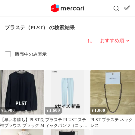
プラステ（PLST） の検索結果
並び替え
販売中のみ表示
1,980
1,600
1,000
¥
¥
¥
【早い者勝ち】PLST長
プラステ PLUST ステ
PLST プラステ ネック
袖ブラウス ブラック M
ィックパンツ（コット
レス
ンブレンド）BLUE S