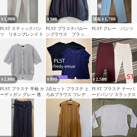
1,900
980
1,700
¥
¥
現在 ¥
PLST スティックパン
PLST プラステバルー
PLST グレー パンツ
ツ リネンブレンド S
ンブラウス ブラック
M
2,800
999
2,500
¥
¥
¥
PLST プラステ 半袖 カ
2点セット プラステ と
PLST プラステ テーパ
ーディガン グレー 透か
ろみブラウス フレディ
ードパンツ スラックス
し編み
エミュー Vネックブラ
ウス M