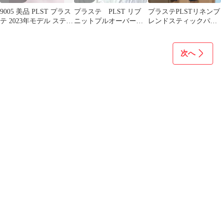
9005 美品 PLST プラス
プラステ PLST リブ
プラステPLSTリネンブ
テ 2023年モデル スティ
ニットプルオーバー
レンドスティックパン
ックパンツ
綿混 Vネック ベージ
ツサイズSブラウン麻混
ュ 【M】
イージーパンツ
次へ