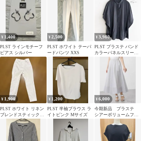
1,400
2,500
3,980
¥
¥
¥
PLST ラインモチーフ
PLST ホワイト テーパ
PLST プラステ バンド
ピアス シルバー
ードパンツ XXS
カラーパネルスリーブ
シャツ グレー M
1,900
1,200
6,000
¥
¥
¥
PLST ホワイト リネン
PLST 半袖ブラウス ラ
今期新品 プラステ
ブレンドスティックパ
イトピンク Mサイズ
シアーボリュームフレ
ンツ
アスカート ホワイ
ト M