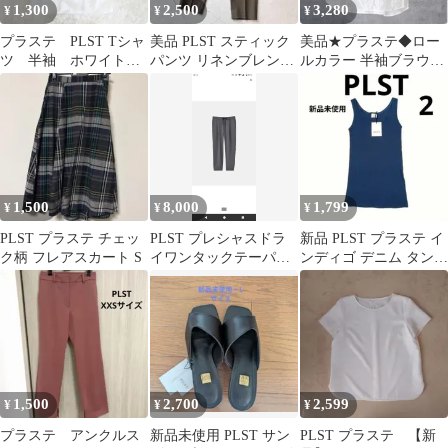
1,300
2,500
3,280
¥
¥
¥
プラステ PLST Tシャ
美品 PLST スティック
美品★プラステ◆ロー
ツ 半袖 ホワイト
パンツ リネンブレンド
ルカラー 半袖ブラウス
無地 大人 シンプ
S ブラウン
フレンチスリーブ 白 S
ル カジュアル
カジュアル
1,500
8,000
1,799
¥
¥
¥
PLST プラステ チェッ
PLST プレシャスドラ
新品 PLST プラステ イ
ク柄 フレアスカート S
イワンタックテーパー
ンディゴ デニム タンク
ドパンツ
トップ 2
1,500
2,700
2,599
¥
¥
¥
プラステ アンクルス
新品未使用 PLST サン
PLST プラステ 【新