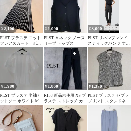
2,100
1,000
3,000
¥
¥
¥
PLST プラステ ニット
PLST Ｖネック ノース
PLST リネンブレンド
フレアスカート ボー
リーブ トップス
スティックパンツ 丈長
ダー Mサイズ
め
1,980
1,860
1,370
¥
¥
¥
PLST プラステ 半袖カ
R158 新品未使用 XS プ
PLST プラステ ゼブラ
ットソー ホワイト Mサ
ラステ ストレッチ カジ
プリント スタンドネッ
イズ
ュアルパンツ レディー
ク ブラウス S トップ
ス
スシャツ