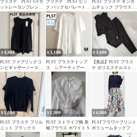
プラステ PLST UVカ
プラステ PLST ピン
PLST プラステ ギンガ
ットレーヨンブレンド
ク バックセパレート
ムチェック ブラウス 半
2WAYセーター
ロングワンピース ノ
袖 S
ースリーブ
4,000
3,180
3,480
¥
¥
¥
PLST ファブリックコ
PLST プラステトップ
【美品】PLST プラス
ンビギャザーノースリ
ス シアーティアード
テ ポリエステルストレ
ーブTシャツ 黒 S
セーター ホワイト
ッチカシュクールセッ
M
トアップ M
1,500
1,900
4,800
¥
¥
¥
PLST プラステ フリル
PLST ストライプ柄 長
PLSTフラワープリント
ニット ブラック S
袖ブラウス ホワイト S
ボリュームタックフレ
アスカート