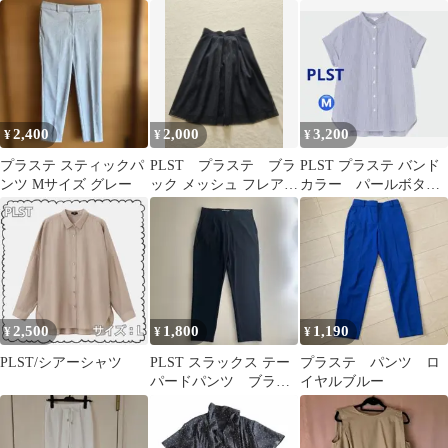
2,400
2,000
3,200
¥
¥
¥
プラステ スティックパ
PLST プラステ ブラ
PLST プラステ バンド
ンツ Mサイズ グレー
ック メッシュ フレアス
カラー パールボタン
カート 黒 夏用
シャツ ストライプ
Ｍ
ブルー Ｍ
2,500
1,800
1,190
¥
¥
¥
PLST/シアーシャツ
PLST スラックス テー
プラステ パンツ ロ
パードパンツ ブラッ
イヤルブルー
ク XXSサイズ