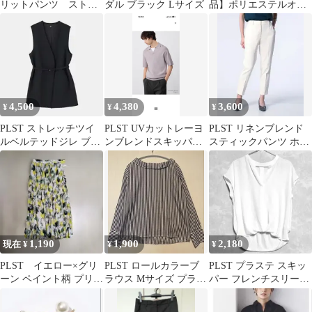
リットパンツ ストレ
ダル ブラック Lサイズ
品】ポリエステルオッ
ートパンツ スラック
クスTブラウス M 半
ス ピンク
袖 ホワイト
4,500
4,380
3,600
¥
¥
¥
PLST ストレッチツイ
PLST UVカットレーヨ
PLST リネンブレンド
ルベルテッドジレ ブラ
ンブレンドスキッパー
スティックパンツ ホワ
ック
ニットポロ ベージ
イト白 XXS 綿麻 コ
ュ Mサイズ
ットン
1,190
1,900
2,180
現在 ¥
¥
¥
PLST イエロー×グリ
PLST ロールカラーブ
PLST プラステ スキッ
ーン ペイント柄 プリー
ラウス Mサイズ プラス
パー フレンチスリーブ
ツスカート Sサイズ
テ ストライプ
カットソー トップス 白
S