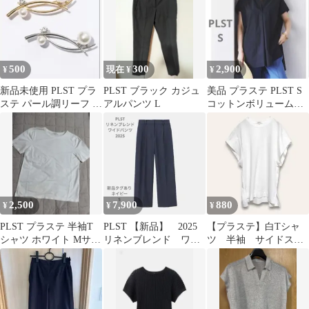
500
300
2,900
¥
現在 ¥
¥
新品未使用 PLST プラ
PLST ブラック カジュ
美品 プラステ PLST S
ステ パール調リーフ ブ
アルパンツ L
コットンボリュームシ
ローチ ラインストーン
ャツ ネイビー ブラウス
上品
半袖
2,500
7,900
880
¥
¥
¥
PLST プラステ 半袖T
PLST 【新品】 2025
【プラステ】白Tシャ
シャツ ホワイト Mサイ
リネンブレンド ワイ
ツ 半袖 サイドスリ
ズ
ドパンツ ネイビー S
ット S 速乾生地 無
地 着回し◎