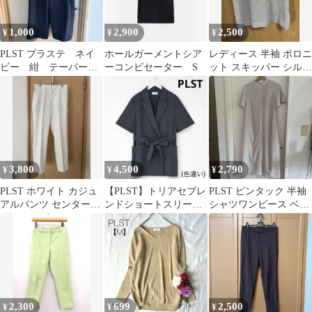
1,000
2,900
2,500
¥
¥
¥
PLST プラステ ネイ
ホールガーメントシア
レディース 半袖 ポロニ
ビー 紺 テーパード
ーコンビセーター S
ット スキッパー シルバ
パンツ スラックス 7
ー
分丈
3,800
4,500
2,790
¥
¥
¥
PLST ホワイト カジュ
【PLST】トリアセブレ
PLST ピンタック 半袖
アルパンツ センタープ
ンドショートスリーブ
シャツワンピース ベー
レスS
ジャケット 〈希少L〉
ジュ
ダブル ベルト
2,300
699
2,500
¥
¥
¥