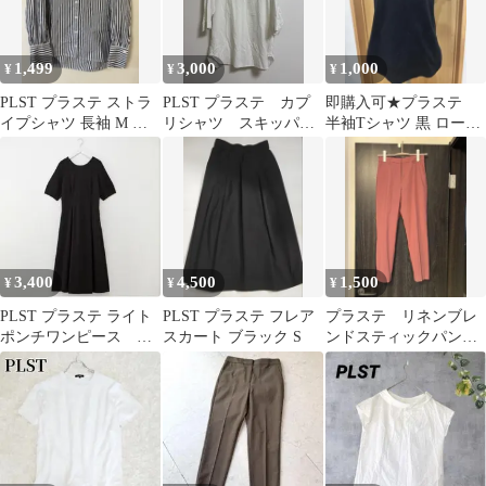
1,499
3,000
1,000
¥
¥
¥
PLST プラステ ストラ
PLST プラステ カプ
即購入可★プラステ
イプシャツ 長袖 M ネ
リシャツ スキッパー
半袖Tシャツ 黒 ロール
イビー シャツ Vネッ
シャツ ホワイト L リ
アップ袖 S★
ク
ネン
3,400
4,500
1,500
¥
¥
¥
PLST プラステ ライト
PLST プラステ フレア
プラステ リネンブレ
ポンチワンピース M
スカート ブラック S
ンドスティックパン
サイズ ブラック
ツ XS