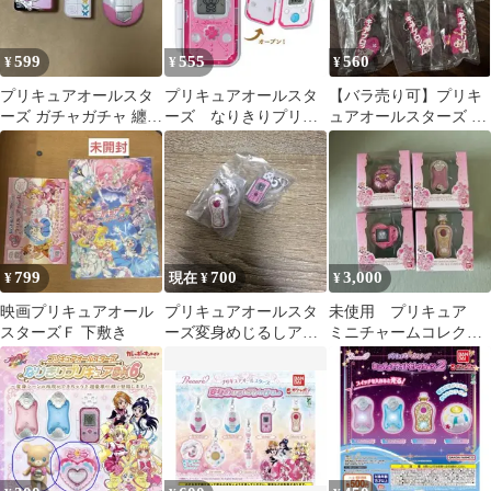
599
555
560
¥
¥
¥
プリキュアオールスタ
プリキュアオールスタ
【バラ売り可】プリキ
ーズ ガチャガチャ 纏め
ーズ なりきりプリキ
ュアオールスターズ ラ
売り
ュアDX6 リンクルン
バーマスコット
799
700
3,000
¥
現在 ¥
¥
映画プリキュアオール
プリキュアオールスタ
未使用 プリキュア
スターズＦ 下敷き
ーズ変身めじるしアク
ミニチャームコレクシ
セサリー リンクルン コ
ョン プリキュアオー
コロパフューム
ルスターズ セット