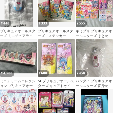
440
333
555
¥
¥
¥
プリキュアオールスタ
プリキュアオールスタ
キミプリ プリキュアオ
ーズ ミニチュアライト
ーズ ステッカー
ールスターズ まとめ売
セレクション カードコ
り
ミューン
4,700
600
450
¥
¥
¥
ミニチャームコレクシ
SDプリキュアオールス
バンダイ プリキュアオ
ョン プリキュアオール
ターズ キュアトゥイン
ールスターズ 変身めじ
スターズ スペシャルセ
クルキュアコスモ ア
るしアクセサリー コ
ット
クキー
コロパフューム