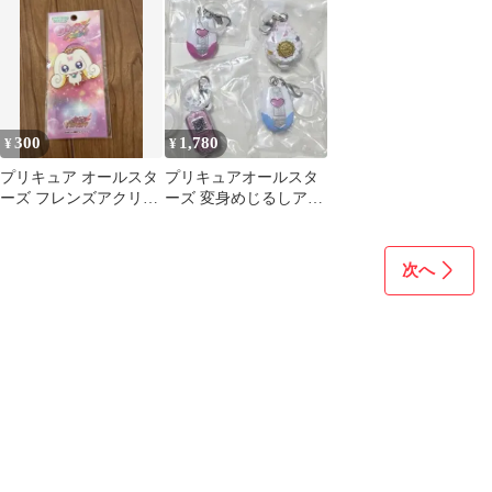
典 クリアカード
セサリー
クション 3&4 3点セッ
ト
300
1,780
¥
¥
プリキュア オールスタ
プリキュアオールスタ
ーズ フレンズアクリル
ーズ 変身めじるしアク
キーチェーン チョッピ
セサリー4種セット
次へ