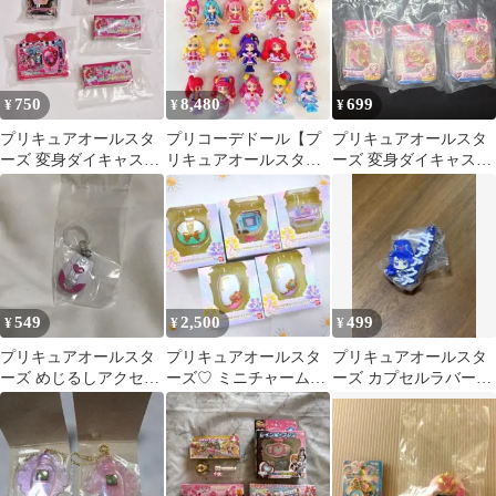
750
8,480
699
¥
¥
¥
プリキュアオールスタ
プリコーデドール【プ
プリキュアオールスタ
ーズ 変身ダイキャスト
リキュアオールスター
ーズ 変身ダイキャスト
チャーム＆パッケージ2
ズ 20周年記念版 全種】
チャーム＆パッケージ4
5個セット
コンプリート
プリハート3個
549
2,500
499
¥
¥
¥
プリキュアオールスタ
プリキュアオールスタ
プリキュアオールスタ
ーズ めじるしアクセサ
ーズ♡ ミニチャームコ
ーズ カプセルラバーマ
リー キュアブラック
レクション《5種類コン
スコット キュアアクア
カードコミューン
プリート❗》