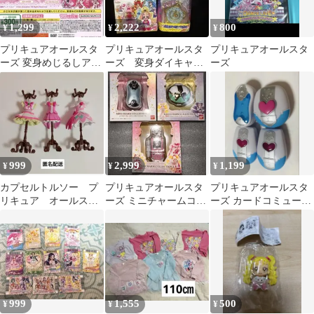
1,299
2,222
800
¥
¥
¥
プリキュアオールスタ
プリキュアオールスタ
プリキュアオールスタ
ーズ 変身めじるしアク
ーズ 変身ダイキャス
ーズ
セサリー 3種セット カ
トチャーム&パッケー
ードコミューン
ジ カプセルトイ
999
2,999
1,199
¥
¥
¥
カプセルトルソー プ
プリキュアオールスタ
プリキュアオールスタ
リキュア オールスタ
ーズ ミニチャームコレ
ーズ カードコミューン
ーズ
クション 2&3&4 3点セ
ガチャガチャ ふたりは
ット
プリキュア
999
1,555
500
¥
¥
¥