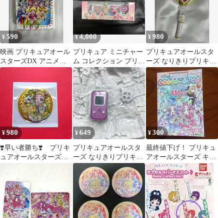
590
4,000
980
¥
¥
¥
映画 プリキュアオール
プリキュア ミニチャー
プリキュアオールスタ
スターズDX アニメコ
ム コレクション プリキ
ーズ なりきりプリキュ
ミック
ュアオールスターズ 5
アDX クリスタルプリ
点セット
ンセスロッド
980
649
300
¥
¥
¥
❣️早い者勝ち❣️ プリキ
プリキュアオールスタ
最終値下げ！ プリキュ
ュアオールスターズ
ーズ なりきりプリキュ
アオールスターズ キラ
セレカラ 缶バ キュ
アDX６ リンクルン
キラシールブック
アレモネード