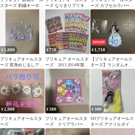
スターズ 刺繍キーホル
ーズ なりきりプリキュ
ーズ カプセルラバーマ
ダー
アDX、なりきりプリキ
スコット キュアレモネ
ュアなど
ード
10%OFF
1,000
750
1,710
¥
¥
¥
プリキュアオールスタ
プリキュア オールスタ
【プリキュアオールス
ーズ 変身めじるしアク
ーズ 2013.2014年製
ターズ】ランダムオー
セサリー 3種セット
シール おまとめ 平
ナメントキーホルダー
成レトロ
キュアホワイト
2,000
380
300
¥
¥
¥
プリキュアオールスタ
プリキュアオールスタ
SDプリキュアオールス
ーズ
ーズ クリアラバーコ
ターズ アクリルダイカ
ースター ドキドキ！
ットボールチェーン キ