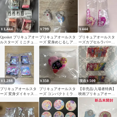
プリキュア
ュアホワイト
1,444
799
444
¥
¥
¥
Qposket プリキュアオー
プリキュアオールスタ
プリキュアオールスタ
ルスターズ ミニチュア
ーズ 変身めじるしアク
ーズカプセルラバーマ
コレクション 全4種セ
セサリー 2個まとめて
スコット 2種セット
ット
1,288
350
500
¥
¥
現在 ¥
プリキュアオールスタ
プリキュアオールスタ
【非売品/入場者特典】
ーズ 変身ダイキャスト
ーズ コンパクトミラー
映画プリキュアオール
チャーム&パッケージ3
コレクションSP4
スターズF/クリアステ
ッカー3枚