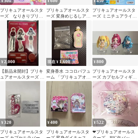
300
600
450
¥
¥
¥
プリキュアオールスタ
プリキュアオールスタ
プリキュアオールスタ
ーズ なりきりプリキ
ーズ 変身めじるしアク
ーズ ミニチュアライト
ュアDX6
セサリー 【リンクル
セレクション2 スイー
ン】
ツパクト
2,000
1,600
800
¥
現在 ¥
¥
【新品未開封】プリキ
変身香水 ココロパフュ
プリキュアオールスタ
ュアオールスターズ ア
ーム 「プリキュアオー
ーズ カプセルフィギュ
クリルスタンド
ルスターズ なりきり
アコレクション vol.4 3
種
320
400
522
¥
¥
¥
プリキュアオールスタ
プリキュアオールスタ
ーズ カプセルラバーマ
ーズ 変身ダイキャスト
ターズ BIG缶バッ