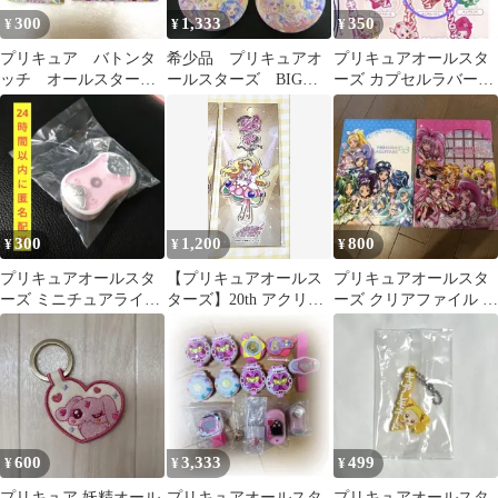
300
1,333
350
¥
¥
¥
プリキュア バトンタ
希少品 プリキュアオ
プリキュアオールスタ
ッチ オールスター
ールスターズ BIG缶
ーズ カプセルラバーマ
ズ わんだふるぷりき
バッジ 4個 ドキド
スコット
ゅあ
キ！プリキュア
NameCollection
300
1,200
800
¥
¥
¥
プリキュアオールスタ
【プリキュアオールス
プリキュアオールスタ
ーズ ミニチュアライト
ターズ】20th アクリル
ーズ クリアファイル 2
セレクション２ キュア
キーチェーン キュアフ
枚セット
ブラック
ィナーレ
600
3,333
499
¥
¥
¥
プリキュア 妖精オール
プリキュアオールスタ
プリキュアオールスタ