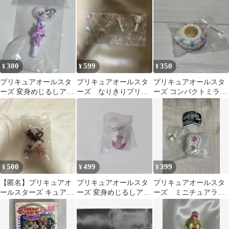
ュアオールスターズ
ルスターズ クリアファ
ット
Vol.4
イル 2枚セット
300
599
350
¥
¥
¥
プリキュアオールスタ
プリキュアオールスタ
プリキュアオールスタ
ーズ 変身めじるしアク
ーズ なりきりプリキ
ーズ コンパクトミラー
セサリー ヒーリングス
ュアDX2
コレクション
テッキ
500
499
399
¥
¥
¥
【匿名】プリキュアオ
プリキュアオールスタ
プリキュアオールスタ
ールスターズ キュアド
ーズ 変身めじるしアク
ーズ ミニチュアライ
リーム ミルキーローズ
セサリー キュアブラッ
トセレクション2 ココ
トルソー
ク
ロパフューム