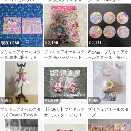
スコット キュアブロッ
チャーム＆パッケージ2
ジ ひろがるスカイプ
サム
種セット
リキュア
980
2,100
2,111
現在 ¥
¥
¥
プリキュアオールスタ
プリキュアオールスタ
希少品 プリキュアオ
ーズ 絵本 2冊セット
ーズ 缶バッジセット 全
ールスターズ 缶バッ
20種
ジ 6個 6種 20周年
500
1,099
666
¥
¥
¥
プリキュアオールスタ
【訳あり】プリキュア
プリキュアオールスタ
ーズ Capsule Torso キュ
オールスターズ なりき
ーズ
アドリーム
りプリキュアDX5