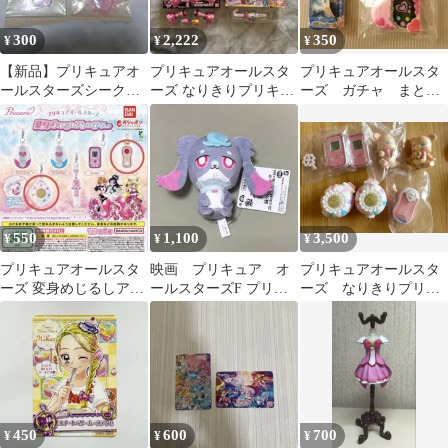
300
2,222
350
¥
¥
¥
【新品】プリキュアオ
プリキュアオールスタ
プリキュアオールスタ
ールスターズシークレ
ーズ なりきりプリキュ
ーズ ガチャ まとめ
ットジュエリーチャー
アDX ファイトコレク
売り
ム２＆グミ セット
ション
550
1,100
3,500
¥
¥
¥
プリキュアオールスタ
映画 プリキュア オ
プリキュアオールスタ
ーズ 変身めじるしアク
ールスターズF プリフ
ーズ なりきりプリキ
セサリー
ェイス ぬいぐるみ
ュア
プーカ
450
600
700
¥
¥
¥