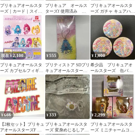
プリキュアオールスタ
プリキュア オールス
プリキュアオールスタ
ーズ｜カード｜スイー
ターズf 使用済み ム
ーズ ガチャ キュアハッ
トベリームースアクセ
ビチケ 2枚
ピー
｜九条ひかり
2,100
555
1,000
現在 ¥
¥
¥
プリキュアオールスタ
プリティストア SDプリ
希少品 プリキュアオ
ーズ カプセルフィギュ
キュアオールスターズ
ールスターズ 缶バッ
ア ハートキャッチプリ
キュアマリン アクリル
ジ 3個 トロピカルル
キュア
キーホルダー
ージュ！プリキュア
666
333
2,299
¥
¥
¥
【2枚セット】プリキュ
プリキュアオールスタ
プリキュアオールスタ
アオールスターズF 特
ーズ 変身めじるしアク
ーズ ミニチャームコレ