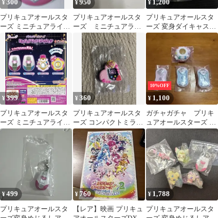
300
950
1,200
¥
¥
¥
プリキュアオールスタ
プリキュアオールスタ
プリキュアオールスタ
ーズ ミニチュアライト
ーズ ミニチュアライ
ーズ 変身ダイキャスト
セレクション カードコ
トセレクション2 スイ
チャーム ガチャ
ミューン ガチャ
ーツパクト2個
10%OFF
399
360
1,100
¥
¥
¥
プリキュアオールスタ
プリキュアオールスタ
ガチャガチャ プリキ
ーズ ミニチュアライト
ーズ コンパクトミラー
ュアオールスターズ ミ
セレクション
コレクションSP4
ニチュアライトセレク
ション2
499
760
1,788
¥
¥
¥
プリキュアオールスタ
【レア】映画 プリキュ
プリキュアオールスタ