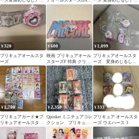
ーズ変身めじるしアク
アオールスターズDX2
ーズ 変身めじるしアク
セサリー カードコミュ
希望の光 レインボージ
セサリー 全5種セット
ーン
ュエル
320
600
1,099
¥
¥
¥
プリキュアオールスタ
映画 プリキュアオール
プリキュアオールスタ
ーズ
スターズF 特典 クリア
ーズ 変身めじるしア
カード ひろがるスカ
クセサリー
イ！プリキュア
1,700
2,350
333
¥
¥
¥
プリキュアカード★プ
Qposket ミニチュアコレ
プリキュア オールスタ
リキュアオールスター
クション プリキュア
ーズ ウエハース 3
ズ★まとめ売り★27枚
オールスターズ 5個セ
ット