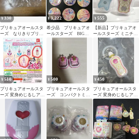
330
3,222
555
¥
¥
¥
プリキュアオールスタ
希少品 プリキュアオ
【新品】プリキュアオ
ーズ なりきりプリキ
ールスターズ BIG缶
ールスターズ ミニチュ
ュアDX2～ファイトコ
バッジ 20周年 9個
アライトセレクション
レクション～
２ 2点セット
510
500
450
¥
¥
¥
プリキュアオールスタ
プリキュアオールスタ
プリキュアオールスタ
ーズ 変身めじるしアク
ーズ コンパクトミラ
ーズ 変身めじるしアク
セサリー2個セット
ーコレクションSP3 2個
セサリー ココロパフュ
セット
ーム