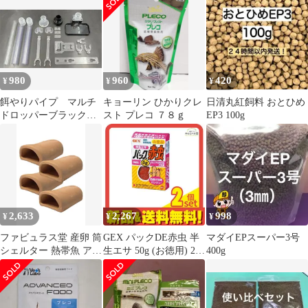
の餌
ップ海藻野菜餌入れ強
力吸盤エアチューブ水
草隔離ネット固定ア
980
960
420
¥
¥
¥
餌やりパイプ マルチ
キョーリン ひかりクレ
日清丸紅飼料 おとひめ
ドロッパーブラック
スト プレコ ７８ｇ
EP3 100g
送料込み！ 値引き不
可
2,633
2,267
998
¥
¥
¥
ファビュラス堂 産卵 筒
GEX パックDE赤虫 半
マダイEPスーパー3号
シェルター 熱帯魚 アク
生エサ 50g (お徳用) 2個
400g
アリウム 隠れ家 土管
セット まとめ売り
洞窟 水槽 装飾 飾り カ
マボコ 魚 稚魚 プレコ
ザリガニ エビ 4個 セッ