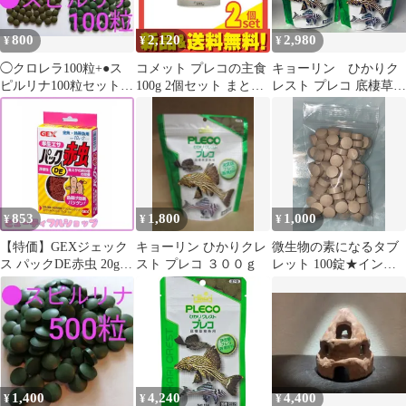
800
2,120
2,980
¥
¥
¥
◯クロレラ100粒+●ス
コメット プレコの主食
キョーリン ひかりク
ピルリナ100粒セット
100g 2個セット まとめ
レスト プレコ 底棲草食
魚のエサ プレコ メ
売り
魚用 300グラム x2袋セ
ダカ 金魚
ット
853
1,800
1,000
¥
¥
¥
【特価】GEXジェック
キョーリン ひかりクレ
微生物の素になるタブ
ス パックDE赤虫 20g
スト プレコ ３００ｇ
レット 100錠★インフ
浮遊性 半生タイプ
ゾリアの素になる錠剤
1,400
4,240
4,400
¥
¥
¥