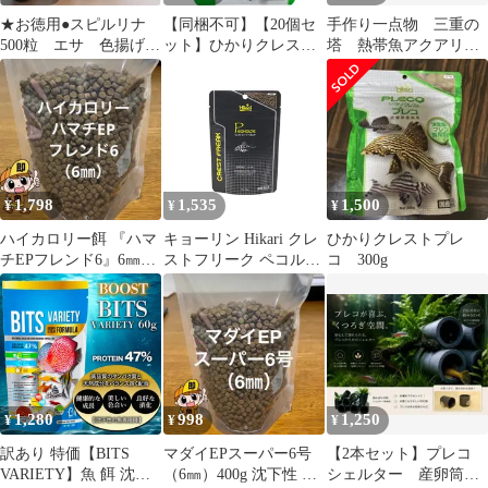
★お徳用●スピルリナ
【同梱不可】【20個セ
手作り一点物 三重の
500粒 エサ 色揚げ
ット】ひかりクレスト
塔 熱帯魚アクアリウ
メダカ らんちゅう
ひかりクレストプレコ
ムシェルター
プレコ
15g
1,798
1,535
1,500
¥
¥
¥
ハイカロリー餌 『ハマ
キョーリン Hikari クレ
ひかりクレストプレ
チEPフレンド6』6㎜
ストフリーク ペコルテ
コ 300g
1kg 沈下性 高タンパク
20g 観賞魚用フード （1
高脂肪
点）
1,280
998
1,250
¥
¥
¥
訳あり 特価【BITS
マダイEPスーパー6号
【2本セット】プレコ
VARIETY】魚 餌 沈下
（6㎜）400g 沈下性 ナ
シェルター 産卵筒