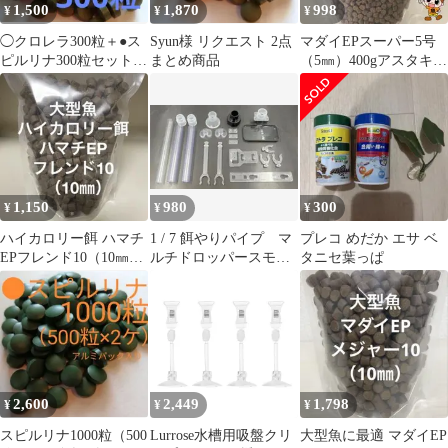
1,500
1,870
998
¥
¥
¥
◯クロレラ300粒＋●ス
Syun様 リクエスト 2点
マダイEPスーパー5号
ピルリナ300粒セット
まとめ商品
（5㎜）400gアスタキサ
メダカ プレコ ヌマ
ンチン配合 ザリガニに
エビ エサ
も有効です
1,150
980
300
¥
¥
¥
ハイカロリー餌 ハマチ
1 / 7 餌やりパイプ マ
プレコ めだか エサ ベ
EPフレンド10（10㎜）
ルチドロッパースモー
タニセ葉っぱ
500g 大型魚に最適な餌
ク 送料込み！ 値引
沈下
き不可
2,600
2,449
1,798
¥
¥
¥
スピルリナ1000粒（500
Lurrose水槽用吸盤クリ
大型魚に最適 マダイEP