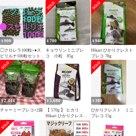
性 60gx4個 プロテイン
マズ プレコ ポリプに有
【小】
47% 熱帯魚 小型 主食
効な餌
小さな顆粒タイプ エサ
えさ フレーク スピリル
ナ 高タンパク 天然成分
プレミアム 賞味期限
2026/9
900
700
940
¥
¥
¥
◯クロレラ100粒+●ス
キョウリンミニプレ
Hikari ひかりクレスト
ピリルナ100粒セット
コ 小粒 85g
プレコ 78g
エサ メダカ プレコ ヌ
マエビ
2,444
5,680
380
¥
¥
¥
チャーミープレコ×2袋
【 570g 】 ヒカリ
ひかりクレスト ミニ
Hikari ひかりクレスト
プレコ 15g
ビッグキャット 大型底
棲肉食魚用 餌 沈下性
高栄養ペレット 国産