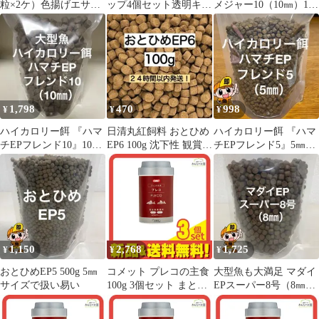
粒×2ケ）色揚げエサ
ップ4個セット透明キス
メジャー10（10㎜）1kg
金魚 メダカ プレコ
ゴムエサやり給餌クリ
沈下性 大型ナマズの餌
ップ海藻野菜餌入れ強
力吸盤エアチューブ水
草隔離ネット固定ア
1,798
470
998
¥
¥
¥
ハイカロリー餌 『ハマ
日清丸紅飼料 おとひめ
ハイカロリー餌 『ハマ
チEPフレンド10』10㎜
EP6 100g 沈下性 観賞魚
チEPフレンド5』5㎜
1kg 大型魚に最適な餌
用フード
400g 沈下性 高タンパク
高脂肪
1,150
2,768
1,725
¥
¥
¥
おとひめEP5 500g 5㎜
コメット プレコの主食
大型魚も大満足 マダイ
サイズで扱い易い
100g 3個セット まとめ
EPスーパー8号（8㎜）
売り
1kg 沈下性 ナマズの餌