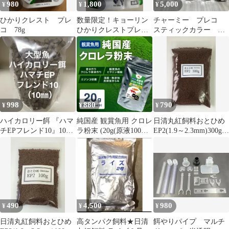
980
1,800
5,000
¥
¥
¥
ひかりクレスト プレ
数量限定！キョーリン
チャーミー プレコ
コ 78g
ひかりクレストプレコ
スティックカラー
300g
260g✖️5袋
998
880
790
¥
¥
¥
ハイカロリー餌 『ハマ
純国産 観賞魚用 クロレ
日清丸紅飼料おとひめ
チEPフレンド10』10㎜
ラ粉末 (20g(原液100ml
EP2(1.9～2.3mm)300g
400g 大型魚に最適な餌
分)) 比較実験で実証！
さかなのごはん
鮮やかな緑が続く高栄
養タイプ メダカ ミジン
コ 生クロレラ 金魚 エ
ビ 餌 エサ プレコ ビー
シュリンプ グリーンウ
ォーター 青水作り
490
4,500
980
¥
¥
¥
日清丸紅飼料おとひめ
高タンパク飼料★日清
餌やりパイプ マルチ