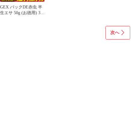
GEX パックDE赤虫 半
生エサ 50g (お徳用) 3個
セット まとめ売り
次へ