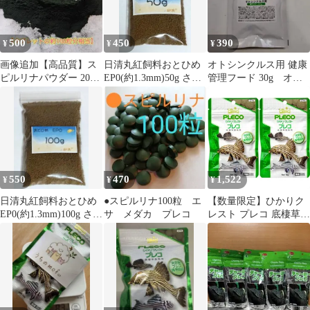
500
450
390
¥
¥
¥
画像追加【高品質】ス
日清丸紅飼料おとひめ
オトシンクルス用 健康
ピルリナパウダー 20g
EP0(約1.3mm)50g さか
管理フード 30g オト
観賞魚・メダカや稚
なのごはん
シンネグロ プレコ
魚・エビの餌に！
550
470
1,522
¥
¥
¥
日清丸紅飼料おとひめ
●スピルリナ100粒 エ
【数量限定】ひかりク
EP0(約1.3mm)100g さか
サ メダカ プレコ
レスト プレコ 底棲草食
なのごはん
魚用 国産 15g × 2袋 プ
レコの餌 エサ タブレッ
ト 円盤型 沈下性 植物
性