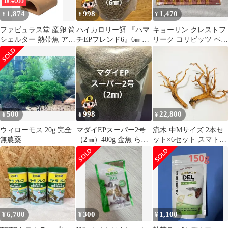
10%OFF
1,874
998
1,470
¥
¥
¥
ファビュラス堂 産卵 筒
ハイカロリー餌 『ハマ
キョーリン クレストフ
シェルター 熱帯魚 アク
チEPフレンド6』6㎜
リーク コリビッツ ペコ
アリウム 隠れ家 土管
400g 沈下性 高タンパク
ルテ コリドラス プレコ
洞窟 水槽 装飾 飾り カ
高脂肪
マボコ 魚 稚魚 プレコ
ザリガニ エビ 3個 セッ
ト [3個セット]
500
998
22,800
¥
¥
¥
ウィローモス 20g 完全
マダイEPスーパー2号
流木 中Mサイズ 2本セ
無農薬
（2㎜）400g 金魚 らん
ット×6セット スマトラ
ちゅう 小型熱帯魚の餌
ウッド インドネシア産
枝流木
6,700
300
1,100
¥
¥
¥