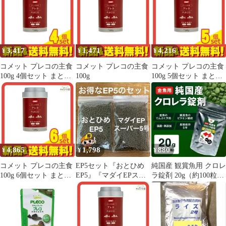
3,417
1,471
4,216
¥
¥
¥
コメット プレコの主食
コメット プレコの主食
コメット プレコの主食
100g 4個セット まとめ
100g
100g 5個セット まとめ
売り
売り
4,865
1,798
880
¥
¥
¥
コメット プレコの主食
EP5セット『おとひめ
純国産 観賞魚用 クロレ
100g 6個セット まとめ
EP5』『マダイEPスー
ラ錠剤 20g（約100粒)
売り
パー5号』500gづつ合計
比較実験で実証！鮮や
1kg
かな緑が続く高栄養タ
イプ 金魚 メダカ プレ
コ エビ ビーシュリンプ
餌 整腸効果 転覆病予防