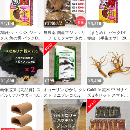
KAJKKH-STORE オリ
ジナルロゴ商品
1,100
2,500
5,510
¥
¥
¥
2箱セット GEX ジェッ
無農薬 国産マジックリ
（まとめ） パックDE
クス 魚の餌 パックDE
ーフ モモタマナ 多め発
赤虫 （半生エサ） 20g
赤虫 (半生エサ) 20g×2
送 水質改善 150 枚
（ペット用品） 〔×10
個セット 生の栄養素の
セット〕
５倍 浮遊性 マニア向け
1,000
799
5,400
¥
¥
¥
画像追加【高品質】ス
キョーリン ひかり クレ
Goldlife 流木 中 Mサイ
ピルリナパウダー 40g
スト ミニプレコ 85g
ズ 2本セット スマトラ
観賞魚・メダカや稚
ウッド インドネシア産
魚・エビの餌に！
枝流木 アクアリウム テ
ラリウム 水草水槽レイ
アウト 生け花 スケープ
ウッドの材料 プレコの
エサなどに