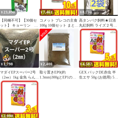
日本製
23,090
7,461
8,700
¥
¥
¥
【同梱不可】【30個セ
コメット プレコの主食
高タンパク飼料★日清
ット】 キョーリン ひ
100g 10個セット まとめ
丸紅飼料 ライズ２号
かりクレストプレコ78g
売り
4kg 追加&同梱可能
1,798
2,400
4,587
¥
¥
¥
マダイEPスーパー2号
取り置きEP0(約
GEX パックDE赤虫 半
（2㎜）1kg 金魚 らんち
1.3mm)300gとEP1の
生エサ 50g (お徳用) 5個
ゅう 小型熱帯魚の餌
300gとEP3が300gセッ
セット まとめ売り
ト
2,990
¥