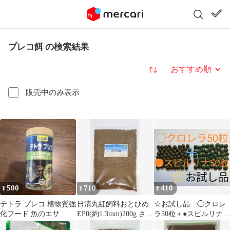
プレコ餌 の検索結果
並び替え
販売中のみ表示
500
710
410
¥
¥
¥
テトラ プレコ 植物質強
日清丸紅飼料おとひめ
☆お試し品 ◯クロレ
化フード 魚のエサ
EP0(約1.3mm)200g さか
ラ50粒＋●スピルリナ50
なのごはん
粒セット プレコ メ