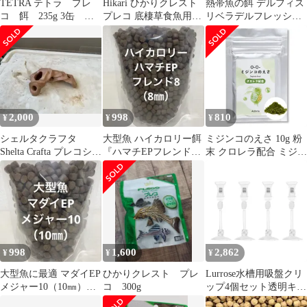
TETRA テトラ プレ
Hikari ひかりクレスト
熱帯魚の餌 デルフィス
コ 餌 235g 3缶 植
プレコ 底棲草食魚用
リベラデルフレッシュ
物質強化食 プレコの
15g
フードS 150g 淡水魚
主食
2,000
998
810
¥
¥
¥
シェルタクラフタ
大型魚 ハイカロリー餌
ミジンコのえさ 10g 粉
Shelta Crafta プレコシェ
『ハマチEPフレンド
末 クロレラ配合 ミジン
ルター アクアリウム
8』8㎜ 400g 高タンパク
コ培養 メダカ 針子 稚
用品
高脂肪
魚 インフゾリア シュリ
ンプ
998
1,600
2,862
¥
¥
¥
大型魚に最適 マダイEP
ひかりクレスト プレ
Lurrose水槽用吸盤クリ
メジャー10（10㎜）
コ 300g
ップ4個セット透明キス
400g 沈下性 大型ナマズ
ゴムエサやり給餌クリ