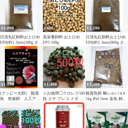
1,000
480
2,280
¥
¥
¥
日清丸紅飼料おとひめ
高栄養飼料 おとひめ
日清丸紅飼料おとひめ
EP0(約1.3mm)300g さか
EP5 100g
EP0(約1.3mm)900g さか
なのごはん
なのごはん
1,230
1,400
1,200
¥
¥
¥
[グッピー太郎] 観賞
☆お徳用◯クロレラ500
観賞魚餌 鯛シルバｄ4
魚 乾燥餌 人工アカ
粒 エサ プレコ メダカ
1kg 約4.5mm 金魚 錦鯉
ムシ 100g
ヌマエビ
熱帯魚 大型魚