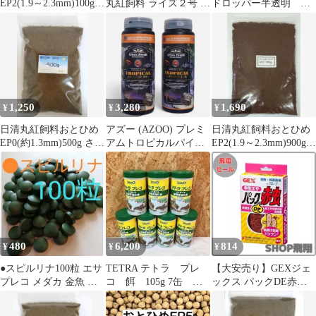
EP2(1.9～2.3mm)100g
丸紅飼料 ライズ２号 ２
ドロッパー半透明 送
さかなのごはん
kg 追加&同梱可能
料込み！ 値引き不可
1,250
3,280
1,690
¥
¥
¥
日清丸紅飼料おとひめ
アズー (AZOO) プレミ
日清丸紅飼料おとひめ
EP0(約1.3mm)500g さか
アムトロピカルパイ
EP2(1.9～2.3mm)900g
なのごはん
140g 2個セット
さかなのごはん
480
6,200
814
¥
¥
¥
●スピルリナ100粒 エサ
TETRA テトラ プレ
【大安売り】GEXジェ
プレコ メダカ 金魚 色
コ 餌 105g 7缶 植
ックス パックDE赤虫
揚げ
物質強化食 プレコの
20g 浮遊性 半生タイプ
主食