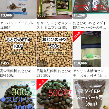
ト [4個セット]
3,000
680
1,298
¥
¥
¥
アドバンスフードプレ
キョーリン ひかりクレ
おとひめEP2とマダイ
コ20㌘
スト ミニプレコ 85g 魚
EPスーパー2号の使い
のエサ
比べセット 250gづつ合
計500g
455
880
10,000
¥
¥
¥
高栄養飼料 おとひめ
日清丸紅飼料 おとひめ
アクリル水槽60セン
EP4 100g
EP3 500g
チ おまけ付き (上部
濾過 ライト エアポ
ンプ)