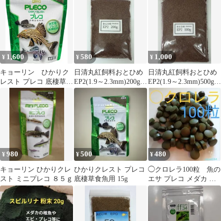
ダカ エサ
1,600
580
1,000
¥
¥
¥
キョーリン ひかりク
日清丸紅飼料おとひめ
日清丸紅飼料おとひめ
レスト プレコ 底棲草食
EP2(1.9～2.3mm)200g
EP2(1.9～2.3mm)500g
魚用 300グラム 正規販
さかなのごはん
さかなのごはん
売店 消費期限2028年1
月31日(2025年9月現在
の在庫で）
980
500
480
¥
¥
¥
キョーリン ひかりクレ
ひかりクレスト プレコ
◯クロレラ100粒 魚の
スト ミニプレコ ８５ｇ
底棲草食魚用 15g
エサ プレコ メダカ ヌ
マエビ 甲殻類